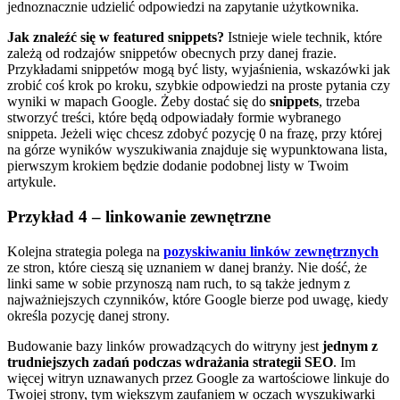
jednoznacznie udzielić odpowiedzi na zapytanie użytkownika.
Jak znaleźć się w featured snippets?
Istnieje wiele technik, które
zależą od rodzajów snippetów obecnych przy danej frazie.
Przykładami snippetów mogą być listy, wyjaśnienia, wskazówki jak
zrobić coś krok po kroku, szybkie odpowiedzi na proste pytania czy
wyniki w mapach Google. Żeby dostać się do
snippets
, trzeba
stworzyć treści, które będą odpowiadały formie wybranego
snippeta. Jeżeli więc chcesz zdobyć pozycję 0 na frazę, przy której
na górze wyników wyszukiwania znajduje się wypunktowana lista,
pierwszym krokiem będzie dodanie podobnej listy w Twoim
artykule.
Przykład 4 – linkowanie zewnętrzne
Kolejna strategia polega na
pozyskiwaniu linków zewnętrznych
ze stron, które cieszą się uznaniem w danej branży. Nie dość, że
linki same w sobie przynoszą nam ruch, to są także jednym z
najważniejszych czynników, które Google bierze pod uwagę, kiedy
określa pozycję danej strony.
Budowanie bazy linków prowadzących do witryny jest
jednym z
trudniejszych zadań podczas wdrażania strategii SEO
. Im
więcej witryn uznawanych przez Google za wartościowe linkuje do
Twojej strony, tym większym zaufaniem w oczach wyszukiwarki