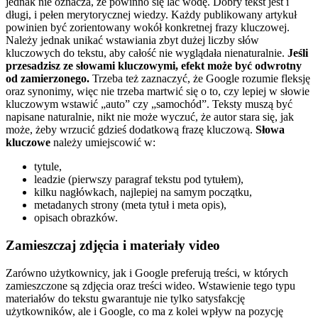
jednak nie oznacza, że powinno się lać wodę. Dobry tekst jest i
długi, i pełen merytorycznej wiedzy. Każdy publikowany artykuł
powinien być zorientowany wokół konkretnej frazy kluczowej.
Należy jednak unikać wstawiania zbyt dużej liczby słów
kluczowych do tekstu, aby całość nie wyglądała nienaturalnie.
Jeśli
przesadzisz ze słowami kluczowymi, efekt może być odwrotny
od zamierzonego.
Trzeba też zaznaczyć, że Google rozumie fleksję
oraz synonimy, więc nie trzeba martwić się o to, czy lepiej w słowie
kluczowym wstawić „auto” czy „samochód”. Teksty muszą być
napisane naturalnie, nikt nie może wyczuć, że autor stara się, jak
może, żeby wrzucić gdzieś dodatkową frazę kluczową.
Słowa
kluczowe
należy umiejscowić w:
tytule,
leadzie (pierwszy paragraf tekstu pod tytułem),
kilku nagłówkach, najlepiej na samym początku,
metadanych strony (meta tytuł i meta opis),
opisach obrazków.
Zamieszczaj zdjęcia i materiały video
Zarówno użytkownicy, jak i Google preferują treści, w których
zamieszczone są zdjęcia oraz treści wideo. Wstawienie tego typu
materiałów do tekstu gwarantuje nie tylko satysfakcję
użytkowników, ale i Google, co ma z kolei wpływ na pozycję