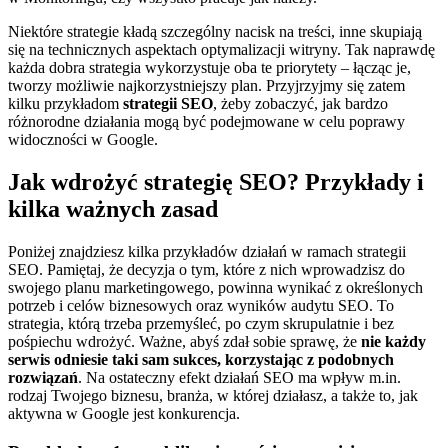
Niektóre strategie kładą szczególny nacisk na treści, inne skupiają
się na technicznych aspektach optymalizacji witryny. Tak naprawdę
każda dobra strategia wykorzystuje oba te priorytety – łącząc je,
tworzy możliwie najkorzystniejszy plan. Przyjrzyjmy się zatem
kilku przykładom
strategii SEO
, żeby zobaczyć, jak bardzo
różnorodne działania mogą być podejmowane w celu poprawy
widoczności w Google.
Jak wdrożyć strategię SEO? Przykłady i
kilka ważnych zasad
Poniżej znajdziesz kilka przykładów działań w ramach strategii
SEO. Pamiętaj, że decyzja o tym, które z nich wprowadzisz do
swojego planu marketingowego, powinna wynikać z określonych
potrzeb i celów biznesowych oraz wyników audytu SEO. To
strategia, którą trzeba przemyśleć, po czym skrupulatnie i bez
pośpiechu wdrożyć. Ważne, abyś zdał sobie sprawę, że
nie każdy
serwis odniesie taki sam sukces, korzystając z podobnych
rozwiązań
. Na ostateczny efekt działań SEO ma wpływ m.in.
rodzaj Twojego biznesu, branża, w której działasz, a także to, jak
aktywna w Google jest konkurencja.