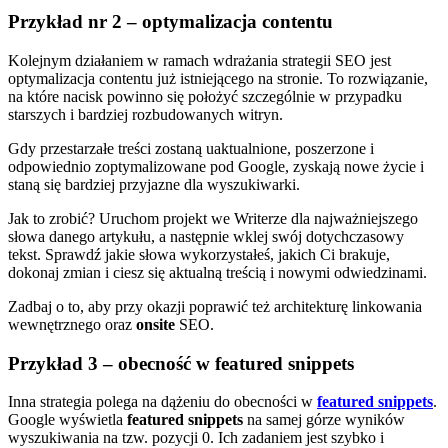
Przykład nr 2 – optymalizacja contentu
Kolejnym działaniem w ramach wdrażania strategii SEO jest
optymalizacja contentu już istniejącego na stronie. To rozwiązanie,
na które nacisk powinno się położyć szczególnie w przypadku
starszych i bardziej rozbudowanych witryn.
Gdy przestarzałe treści zostaną uaktualnione, poszerzone i
odpowiednio zoptymalizowane pod Google, zyskają nowe życie i
staną się bardziej przyjazne dla wyszukiwarki.
Jak to zrobić? Uruchom projekt we Writerze dla najważniejszego
słowa danego artykułu, a następnie wklej swój dotychczasowy
tekst. Sprawdź jakie słowa wykorzystałeś, jakich Ci brakuje,
dokonaj zmian i ciesz się aktualną treścią i nowymi odwiedzinami.
Zadbaj o to, aby przy okazji poprawić też architekturę linkowania
wewnętrznego oraz
onsite
SEO.
Przykład 3 – obecność w featured snippets
Inna strategia polega na dążeniu do obecności w
featured snippets
.
Google wyświetla
featured snippets
na samej górze wyników
wyszukiwania na tzw. pozycji 0. Ich zadaniem jest szybko i