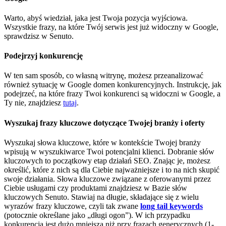
Warto, abyś wiedział, jaka jest Twoja pozycja wyjściowa.
Wszystkie frazy, na które Twój serwis jest już widoczny w Google,
sprawdzisz w Senuto.
Podejrzyj konkurencję
W ten sam sposób, co własną witrynę, możesz przeanalizować
również sytuację w Google domen konkurencyjnych. Instrukcję, jak
podejrzeć, na które frazy Twoi konkurenci są widoczni w Google, a
Ty nie, znajdziesz
tutaj
.
Wyszukaj frazy kluczowe dotyczące Twojej branży i oferty
Wyszukaj słowa kluczowe, które w kontekście Twojej branży
wpisują w wyszukiwarce Twoi potencjalni klienci. Dobranie słów
kluczowych to początkowy etap działań SEO. Znając je, możesz
określić, które z nich są dla Ciebie najważniejsze i to na nich skupić
swoje działania. Słowa kluczowe związane z oferowanymi przez
Ciebie usługami czy produktami znajdziesz w Bazie słów
kluczowych Senuto. Stawiaj na długie, składające się z wielu
wyrazów frazy kluczowe, czyli tak zwane
long tail keywords
(potocznie określane jako „długi ogon”). W ich przypadku
konkurencja jest dużo mniejsza niż przy frazach generycznych (1-,