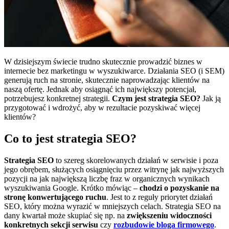
W dzisiejszym świecie trudno skutecznie prowadzić biznes w
internecie bez marketingu w wyszukiwarce. Działania SEO (i SEM)
generują ruch na stronie, skutecznie naprowadzając klientów na
naszą ofertę. Jednak aby osiągnąć ich największy potencjał,
potrzebujesz konkretnej strategii.
Czym jest strategia SEO?
Jak ją
przygotować i wdrożyć, aby w rezultacie pozyskiwać więcej
klientów?
Co to jest strategia SEO?
Strategia SEO
to szereg skorelowanych działań w serwisie i poza
jego obrębem, służących osiągnięciu przez witrynę jak najwyższych
pozycji na jak największą liczbę fraz w organicznych wynikach
wyszukiwania Google. Krótko mówiąc –
chodzi o pozyskanie na
stronę konwertującego ruchu
. Jest to z reguły priorytet działań
SEO, który można wyrazić w mniejszych celach. Strategia SEO na
dany kwartał może skupiać się np. na
zwiększeniu widoczności
konkretnych sekcji
serwisu
czy
rozbudowie bloga firmowego
.