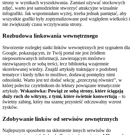
strony w wynikach wyszukiwania. Zamiast używać stockowych
zdjęć, warto jest samodzielnie stworzyć atrakcyjne wizualnie
infografiki. Jak wspomniałam wyżej, trzeba jednak pamiętać, aby
wszystkie grafiki były zoptymalizowane pod względem wielkości i
nie zwiększały czasu wczytywania strony.
Rozbudowa linkowania wewnętrznego
Stworzenie rozległej siatki linków wewnętrznych jest sygnałem dla
Google, pokazującym, że Twój portal nie jest źródłem
nieposortowanych informacji, zawierającym mnóstwo
niezwiązanych ze sobą treści, lecz biblioteką wzajemnie
skorelowanej wiedzy. Znajdź artykuły traktujące o podobnej
tematyce i kiedy tylko to możliwe, dodawaj pomiędzy nimi
odnośniki. Warto jest też dodać sekcję „przeczytaj również”, w
której polecisz czytelnikom do lektury powiązane tematycznie
artykuły.
Wskazówka:
Powiąż ze sobą strony, które ściągają
duży ruch do witryny, z tymi, które świetnie konwertują
– to
świetny zabieg, który ma szansę przynieść odczuwalny wzrost
zysków.
Zdobywanie linków od serwisów zewnętrznych
Najlepszym sposobem na skłonienie innych serwisów do