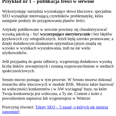
Przykład nr 1 – publikacja treści w serwisie
Wykorzystując narzędzia wyszukujące słowa kluczowe, specjalista
SEO wynajduje interesującą czytelników problematykę, która
następnie posłuży do przygotowania planów treści.
Artykuły publikowane w serwisie powinny się charakteryzować
wysoką jakością – być
wyczerpujące merytorycznie
i bez błędów
językowych czy ortograficznych. Jeżeli będą szeroko promowane, a
dzięki dodatkowym działaniom optymalizacyjnym znajdą się
wysoko w wynikach wyszukiwania, trafi na nie wielu
użytkowników.
Jeśli przypadną do gustu odbiorcy, wygenerują dodatkowo wysoką
liczbę linków zewnętrznych i zostaną rozpowszechnione w mediach
społecznościowych.
Senuto mocno pomaga w tym procesie. W Senuto mozesz dokonać
researchu słów kluczowych w module BSK. Możesz także bazować
na widoczności konkurentów i w AW wyciągnąć frazy, na które
Twoja konkurencja jest widoczna, a Ty nie. Content z kolei z
powodzeniem napiszesz lub wygenerujesz w Writerze
Przeczytaj również:
Teksty SEO – 5 zasad, o których nie możesz
zapomnieć