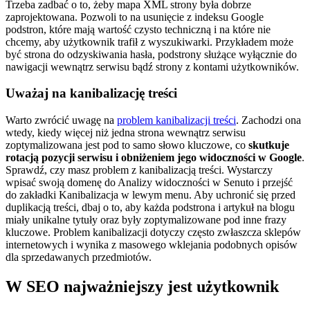
Trzeba zadbać o to, żeby mapa XML strony była dobrze
zaprojektowana. Pozwoli to na usunięcie z indeksu Google
podstron, które mają wartość czysto techniczną i na które nie
chcemy, aby użytkownik trafił z wyszukiwarki. Przykładem może
być strona do odzyskiwania hasła, podstrony służące wyłącznie do
nawigacji wewnątrz serwisu bądź strony z kontami użytkowników.
Uważaj na kanibalizację treści
Warto zwrócić uwagę na
problem kanibalizacji treści
. Zachodzi ona
wtedy, kiedy więcej niż jedna strona wewnątrz serwisu
zoptymalizowana jest pod to samo słowo kluczowe, co
skutkuje
rotacją pozycji serwisu i obniżeniem jego widoczności w Google
.
Sprawdź, czy masz problem z kanibalizacją treści. Wystarczy
wpisać swoją domenę do Analizy widoczności w Senuto i przejść
do zakładki Kanibalizacja w lewym menu. Aby uchronić się przed
duplikacją treści, dbaj o to, aby każda podstrona i artykuł na blogu
miały unikalne tytuły oraz były zoptymalizowane pod inne frazy
kluczowe. Problem kanibalizacji dotyczy często zwłaszcza sklepów
internetowych i wynika z masowego wklejania podobnych opisów
dla sprzedawanych przedmiotów.
W SEO najważniejszy jest użytkownik