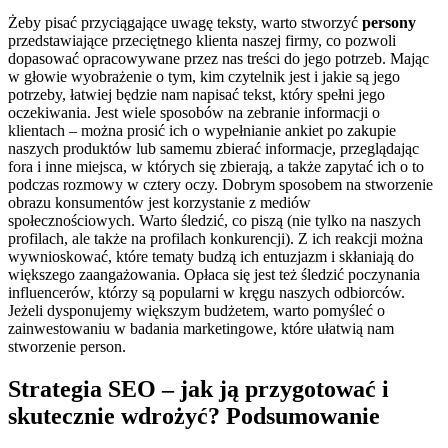
Żeby pisać przyciągające uwagę teksty, warto stworzyć
persony
przedstawiające przeciętnego klienta naszej firmy, co pozwoli
dopasować opracowywane przez nas treści do jego potrzeb. Mając
w głowie wyobrażenie o tym, kim czytelnik jest i jakie są jego
potrzeby, łatwiej będzie nam napisać tekst, który spełni jego
oczekiwania. Jest wiele sposobów na zebranie informacji o
klientach – można prosić ich o wypełnianie ankiet po zakupie
naszych produktów lub samemu zbierać informacje, przeglądając
fora i inne miejsca, w których się zbierają, a także zapytać ich o to
podczas rozmowy w cztery oczy. Dobrym sposobem na stworzenie
obrazu konsumentów jest korzystanie z mediów
społecznościowych. Warto śledzić, co piszą (nie tylko na naszych
profilach, ale także na profilach konkurencji). Z ich reakcji można
wywnioskować, które tematy budzą ich entuzjazm i skłaniają do
większego zaangażowania. Opłaca się jest też śledzić poczynania
influencerów, którzy są popularni w kręgu naszych odbiorców.
Jeżeli dysponujemy większym budżetem, warto pomyśleć o
zainwestowaniu w badania marketingowe, które ułatwią nam
stworzenie person.
Strategia SEO – jak ją przygotować i
skutecznie wdrożyć? Podsumowanie