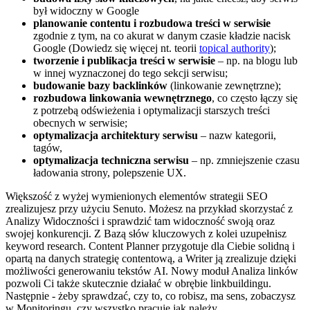
był widoczny w Google
planowanie contentu i rozbudowa treści w serwisie
zgodnie z tym, na co akurat w danym czasie kładzie nacisk
Google (Dowiedz się więcej nt. teorii
topical authority
);
tworzenie i publikacja treści w serwisie
– np. na blogu lub
w innej wyznaczonej do tego sekcji serwisu;
budowanie bazy backlinków
(linkowanie zewnętrzne);
rozbudowa linkowania wewnętrznego
, co często łączy się
z potrzebą odświeżenia i optymalizacji starszych treści
obecnych w serwisie;
optymalizacja architektury serwisu
– nazw kategorii,
tagów,
optymalizacja techniczna serwisu
– np. zmniejszenie czasu
ładowania strony, polepszenie UX.
Większość z wyżej wymienionych elementów strategii SEO
zrealizujesz przy użyciu Senuto. Możesz na przykład skorzystać z
Analizy Widoczności i sprawdzić tam widoczność swoją oraz
swojej konkurencji. Z Bazą słów kluczowych z kolei uzupełnisz
keyword research. Content Planner przygotuje dla Ciebie solidną i
opartą na danych strategię contentową, a Writer ją zrealizuje dzięki
możliwości generowaniu tekstów AI. Nowy moduł Analiza linków
pozwoli Ci także skutecznie działać w obrębie linkbuildingu.
Następnie - żeby sprawdzać, czy to, co robisz, ma sens, zobaczysz
w Monitoringu, czy wszystko pracuje jak należy.