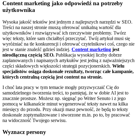
Content marketing jako odpowiedź na potrzeby
użytkownika
Wysoka jakość tekstów jest jednym z najlepszych narzędzi w SEO.
Treści na naszej stronie muszą oferować unikalną wartość dla
użytkowników i rozwiązywać ich rzeczywiste problemy. Twórz
więc teksty, które sam chciałbyś przeczytać. Twój artykuł musi się
wyróżniać na tle konkurencji i oferować czytelnikowi coś, czego nie
jest w stanie znaleźć gdzieś indziej.
Content marketing
jest
nieodłączną częścią SEO.
Publikacja wysokiej liczby dobrze
zaplanowanych i napisanych artykułów jest jedną z najważniejszych
części składowych większości strategii pozycjonerskich.
Wielu
specjalistów osiąga doskonałe rezultaty, tworząc całe kampanie,
których centralną częścią jest content na stronie.
I choć lata pracy w tym temacie mogły przyzwyczaić Cię do
samodzielnego tworzenia treści, to pamiętaj, że w dobie AI jest to
znacznie prostsze. Możesz np. sięgnąć po Writer Senuto i z jego
pomocą w kilkanaście minut wygenerować teksty nawet na kilka
miesięcy do przodu. Przy okazji masz pewność, że będą to teksty
doskonale zoptymalizowane i stworzone m.in. po to, by pracować
na widoczność Twojego serwisu.
Wyznacz persony