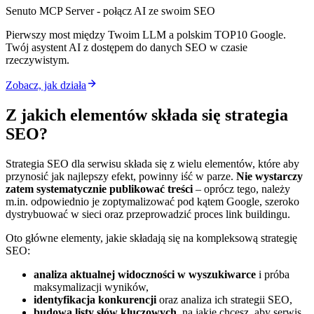
Senuto MCP Server - połącz AI ze swoim SEO
Pierwszy most między Twoim LLM a polskim TOP10 Google.
Twój asystent AI z dostępem do danych SEO w czasie
rzeczywistym.
Zobacz, jak działa
Z jakich elementów składa się strategia
SEO?
Strategia SEO dla serwisu składa się z wielu elementów, które aby
przynosić jak najlepszy efekt, powinny iść w parze.
Nie wystarczy
zatem systematycznie publikować treści
– oprócz tego, należy
m.in. odpowiednio je zoptymalizować pod kątem Google, szeroko
dystrybuować w sieci oraz przeprowadzić proces link buildingu.
Oto główne elementy, jakie składają się na kompleksową strategię
SEO:
analiza aktualnej widoczności w wyszukiwarce
i próba
maksymalizacji wyników,
identyfikacja konkurencji
oraz analiza ich strategii SEO,
budowa listy słów kluczowych
, na jakie chcesz, aby serwis