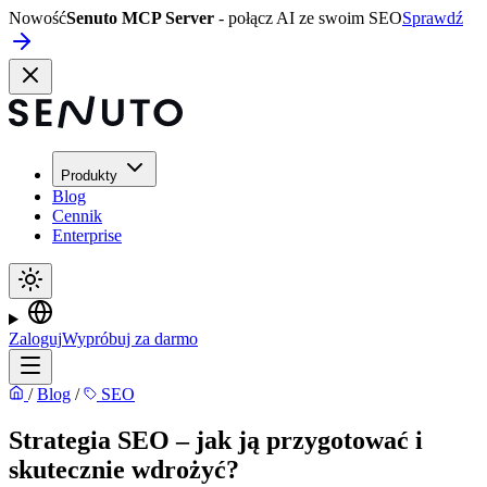
Nowość
Senuto MCP Server
- połącz AI ze swoim SEO
Sprawdź
Produkty
Blog
Cennik
Enterprise
Zaloguj
Wypróbuj za darmo
/
Blog
/
SEO
Strategia SEO – jak ją przygotować i
skutecznie wdrożyć?