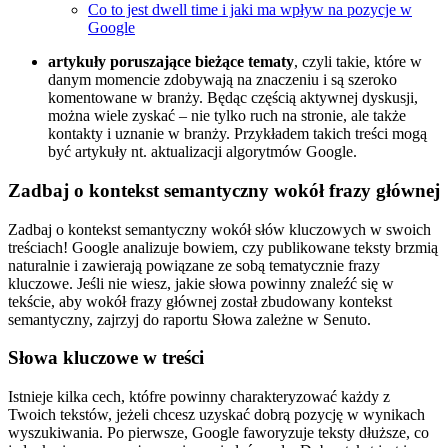
Co to jest dwell time i jaki ma wpływ na pozycje w
Google
artykuły poruszające bieżące tematy
, czyli takie, które w
danym momencie zdobywają na znaczeniu i są szeroko
komentowane w branży. Będąc częścią aktywnej dyskusji,
można wiele zyskać – nie tylko ruch na stronie, ale także
kontakty i uznanie w branży. Przykładem takich treści mogą
być artykuły nt. aktualizacji algorytmów Google.
Zadbaj o kontekst semantyczny wokół frazy głównej
Zadbaj o kontekst semantyczny wokół słów kluczowych w swoich
treściach! Google analizuje bowiem, czy publikowane teksty brzmią
naturalnie i zawierają powiązane ze sobą tematycznie frazy
kluczowe. Jeśli nie wiesz, jakie słowa powinny znaleźć się w
tekście, aby wokół frazy głównej został zbudowany kontekst
semantyczny, zajrzyj do raportu Słowa zależne w Senuto.
Słowa kluczowe w treści
Istnieje kilka cech, któfre powinny charakteryzować każdy z
Twoich tekstów, jeżeli chcesz uzyskać dobrą pozycję w wynikach
wyszukiwania. Po pierwsze, Google faworyzuje teksty dłuższe, co