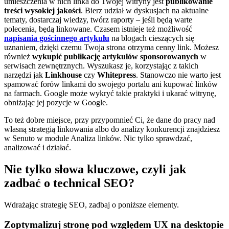
umieszczenia w nich linka do Twojej witryny jest
publikowanie
treści wysokiej jakości
. Bierz udział w dyskusjach na aktualne
tematy, dostarczaj wiedzy, twórz raporty – jeśli będą warte
polecenia, będą linkowane. Czasem istnieje też możliwość
napisania gościnnego artykułu
na blogach cieszących się
uznaniem, dzięki czemu Twoja strona otrzyma cenny link. Możesz
również
wykupić publikację artykułów sponsorowanych
w
serwisach zewnętrznych. Wyszukasz je, korzystając z takich
narzędzi jak
Linkhouse
czy
Whitepress
. Stanowczo nie warto jest
spamować forów linkami do swojego portalu ani kupować linków
na farmach. Google może wykryć takie praktyki i ukarać witrynę,
obniżając jej pozycje w Google.
To też dobre miejsce, przy przypomnieć Ci, że dane do pracy nad
własną strategią linkowania albo do analizy konkurencji znajdziesz
w Senuto w module Analiza linków. Nic tylko sprawdzać,
analizować i działać.
Nie tylko słowa kluczowe, czyli jak
zadbać o technical SEO?
Wdrażając strategię SEO, zadbaj o poniższe elementy.
Zoptymalizuj stronę pod względem UX
na desktopie