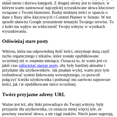
układ menu i drzewa kategorii. Z drugiej strony jest to miejsce, w
którym warto zastosować najczęściej wyszukiwane słowa kluczowe
związane z Twoim biznesem. Buduj strukturę treści w oparciu o
dane z Bazy słów kluczowych i Content Planner w Senuto. W ten
sposób ułatwisz Google zrozumienie tematyki Twojego serwisu. To
z kolei ma wpływ na widoczność Twojej witryny w wynikach
wyszukiwania.
Odświeżaj stare posty
Witryna, która ma odpowiednią ilość treści, otrzymuje dużą część
ruchu organicznego z tekstów, które zostały opublikowane
wcześniej niż w ostatnim miesiącu. Oznacza to, że warto jest co
jakiś czas
odświeżać starsze posty
, aby były bardziej aktualne i
przydatne dla użytkowników. Jak pisałam wyżej, warto przy tym
rozbudować system linkowania wewnętrznego, co pozwoli
połączyć ścieżki użytkownika i podsunąć mu zarówno najnowsze
treści, jak i te opublikowane nieco wcześniej.
Twórz przyjazne adresy URL
Ważne jest też, aby linki prowadzące do Twojej witryny, były
przyjazne dla użytkownika, co oznacza mniej więcej tyle, że
powinny zawierać słowa, a nie ciągi znaków. Niech jasno sugerują,