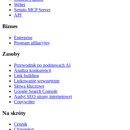
Writer
Senuto MCP Server
API
Biznes
Enterprise
Program afiliacyjny
Zasoby
Przewodnik po podstawach AI
Analiza konkurencji
Link building
Linkowanie wewnętrzne
Słowa kluczowe
Google Search Console
Audyt SEO strony internetowej
Copywriter
Na skróty
Cennik
Changelog