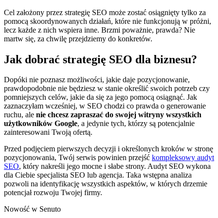
Cel założony przez strategię SEO może zostać osiągnięty tylko za
pomocą skoordynowanych działań, które nie funkcjonują w próżni,
lecz każde z nich wspiera inne. Brzmi poważnie, prawda? Nie
martw się, za chwilę przejdziemy do konkretów.
Jak dobrać strategię SEO dla biznesu?
Dopóki nie poznasz możliwości, jakie daje pozycjonowanie,
prawdopodobnie nie będziesz w stanie określić swoich potrzeb czy
pomniejszych celów, jakie da się za jego pomocą osiągnąć. Jak
zaznaczyłam wcześniej, w SEO chodzi co prawda o generowanie
ruchu, ale
nie chcesz zapraszać do swojej witryny wszystkich
użytkowników Google
, a jedynie tych, którzy są potencjalnie
zainteresowani Twoją ofertą.
Przed podjęciem pierwszych decyzji i określonych kroków w stronę
pozycjonowania, Twój serwis powinien przejść
kompleksowy audyt
SEO
, który nakreśli jego mocne i słabe strony. Audyt SEO wykona
dla Ciebie specjalista SEO lub agencja. Taka wstępna analiza
pozwoli na identyfikację wszystkich aspektów, w których drzemie
potencjał rozwoju Twojej firmy.
Nowość w Senuto