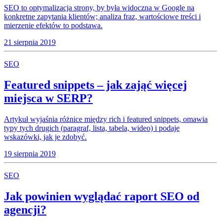
SEO to optymalizacja strony, by była widoczna w Google na
konkretne zapytania klientów; analiza fraz, wartościowe treści i
mierzenie efektów to podstawa.
21 sierpnia 2019
SEO
Featured snippets – jak zająć więcej
miejsca w SERP?
Artykuł wyjaśnia różnice między rich i featured snippets, omawia
typy tych drugich (paragraf, lista, tabela, wideo) i podaje
wskazówki, jak je zdobyć.
19 sierpnia 2019
SEO
Jak powinien wyglądać raport SEO od
agencji?