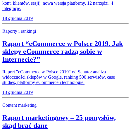
kont, klientów, sesji), nowa wersja platformy, 12 narzędzi, 4
integracje.
18 grudnia 2019
Raporty i rankingi
Raport “eCommerce w Polsce 2019. Jak
sklepy eCommerce radzą sobie w
Internecie?”
Raport "eCommerce w Polsce 2019" od Senuto: analiza
widoczności sklepów w Google, ranking 500 serwisów, case
studies, platformy eCommerce i technologie.
13 grudnia 2019
Content marketing
Raport marketingowy – 25 pomysłów,
skąd brać dane