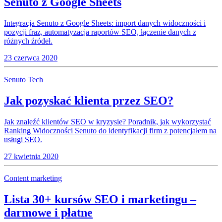
Senuto z Google Sheets
Integracja Senuto z Google Sheets: import danych widoczności i
pozycji fraz, automatyzacja raportów SEO, łączenie danych z
różnych źródeł.
23 czerwca 2020
Senuto Tech
Jak pozyskać klienta przez SEO?
Jak znaleźć klientów SEO w kryzysie? Poradnik, jak wykorzystać
Ranking Widoczności Senuto do identyfikacji firm z potencjałem na
usługi SEO.
27 kwietnia 2020
Content marketing
Lista 30+ kursów SEO i marketingu –
darmowe i płatne