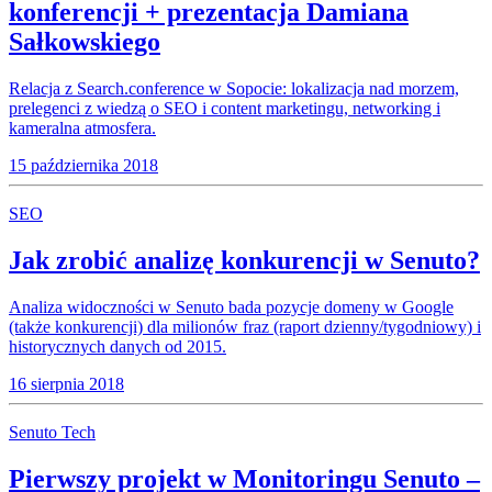
konferencji + prezentacja Damiana
Sałkowskiego
Relacja z Search.conference w Sopocie: lokalizacja nad morzem,
prelegenci z wiedzą o SEO i content marketingu, networking i
kameralna atmosfera.
15 października 2018
SEO
Jak zrobić analizę konkurencji w Senuto?
Analiza widoczności w Senuto bada pozycje domeny w Google
(także konkurencji) dla milionów fraz (raport dzienny/tygodniowy) i
historycznych danych od 2015.
16 sierpnia 2018
Senuto Tech
Pierwszy projekt w Monitoringu Senuto –