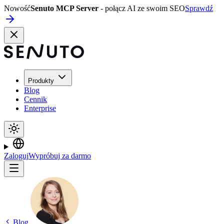
Nowość
Senuto MCP Server
- połącz AI ze swoim SEO
Sprawdź
Produkty
Blog
Cennik
Enterprise
Zaloguj
Wypróbuj za darmo
Blog