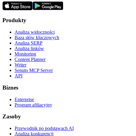
Produkty
Analiza widoczności
Baza słów kluczowych
Analiza SERP
Analiza linków
Monitoring
Content Planner
Writer
Senuto MCP Server
API
Biznes
Enterprise
Program afiliacyjny
Zasoby
Przewodnik po podstawach AI
Analiza konkurencji