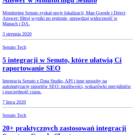
Answer w Monitoringu Senuto
Monitoring Senuto zyskał opcje lokalizacji, Map Google i Direct
Answer: filtruj wyniki po regionie, sprawdzaj widoczność w
Mapach i DA.
3 sierpnia 2020
Senuto Tech
5 integracji w Senuto, które ułatwią Ci
raportowanie SEO
Integracja Senuto z Data Studio, API i inne sposoby na
automatyzację raportów SEO: możliwości, wskazówki specjalistów
i oszczędność czasu.
7 lipca 2020
Senuto Tech
20+ praktycznych zastosowań integracji