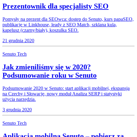
Prezentownik dla specjalisty SEO
Pomysły na prezent dla SEOwca: dostęp do Senuto, kurs papaSEO,
publikacje w Linkhouse, leady z SEO Match, szklana kula,
kapelusz (czarny/biały), koszulka SEO.
21 grudnia 2020
Senuto Tech
Jak zmieniliśmy się w 2020?
Podsumowanie roku w Senuto
Podsumowanie 2020 w Senuto: start aplikacji mobilnej, ekspansja
na Czechy i Słowację, nowy moduł Analiza SERP i statystyki
użycia narzędzia.
3 grudnia 2020
Senuto Tech
Aplikacja mobilna Senuto – pobierz za