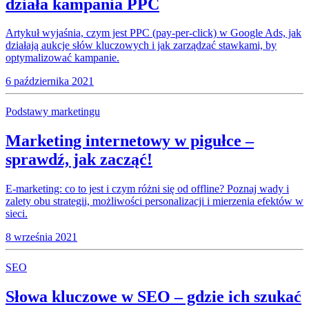
działa kampania PPC
Artykuł wyjaśnia, czym jest PPC (pay-per-click) w Google Ads, jak
działają aukcje słów kluczowych i jak zarządzać stawkami, by
optymalizować kampanie.
6 października 2021
Podstawy marketingu
Marketing internetowy w pigułce –
sprawdź, jak zacząć!
E-marketing: co to jest i czym różni się od offline? Poznaj wady i
zalety obu strategii, możliwości personalizacji i mierzenia efektów w
sieci.
8 września 2021
SEO
Słowa kluczowe w SEO – gdzie ich szukać