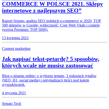
COMMERCE W POLSCE 2021. Sklepy
internetowe z najlepszym SEO”
Raport Senuto: analiza SEO polskich e-commerce w 2020, TOP
500 sklepów w Google, widoczność, Core Web Vitals i content
(wersja Premium: TOP 5000).
13 kwietnia 2021
Content marketing
Jak napisać tekst-petardę? 5 sposobów,
których wcale nie musisz zastosować
Blog o pisaniu online: o wyborze tematu, 3 rodzajach tytułów
(SEO, H1, social media) i optymalizacji treści pod kątem
wyszukiwarek.
4 stycznia 2021
Senuto Tech