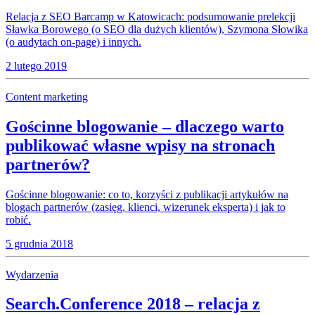
Relacja z SEO Barcamp w Katowicach: podsumowanie prelekcji
Sławka Borowego (o SEO dla dużych klientów), Szymona Słowika
(o audytach on-page) i innych.
2 lutego 2019
Content marketing
Gościnne blogowanie – dlaczego warto
publikować własne wpisy na stronach
partnerów?
Gościnne blogowanie: co to, korzyści z publikacji artykułów na
blogach partnerów (zasięg, klienci, wizerunek eksperta) i jak to
robić.
5 grudnia 2018
Wydarzenia
Search.Conference 2018 – relacja z