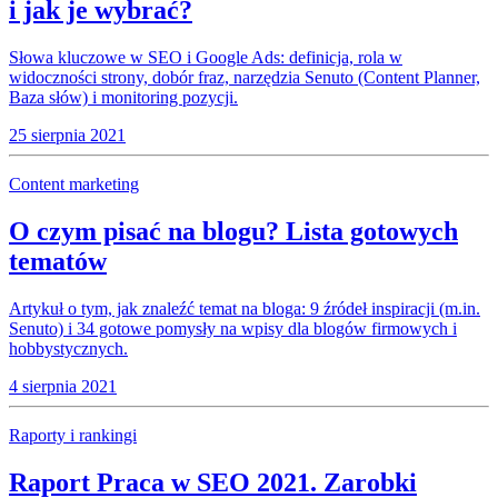
i jak je wybrać?
Słowa kluczowe w SEO i Google Ads: definicja, rola w
widoczności strony, dobór fraz, narzędzia Senuto (Content Planner,
Baza słów) i monitoring pozycji.
25 sierpnia 2021
Content marketing
O czym pisać na blogu? Lista gotowych
tematów
Artykuł o tym, jak znaleźć temat na bloga: 9 źródeł inspiracji (m.in.
Senuto) i 34 gotowe pomysły na wpisy dla blogów firmowych i
hobbystycznych.
4 sierpnia 2021
Raporty i rankingi
Raport Praca w SEO 2021. Zarobki