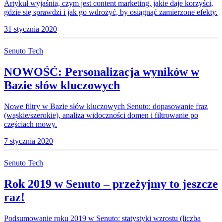
Artykuł wyjaśnia, czym jest content marketing, jakie daje korzyści,
gdzie się sprawdzi i jak go wdrożyć, by osiągnąć zamierzone efekty.
31 stycznia 2020
Senuto Tech
NOWOŚĆ: Personalizacja wyników w
Bazie słów kluczowych
Nowe filtry w Bazie słów kluczowych Senuto: dopasowanie fraz
(wąskie/szerokie), analiza widoczności domen i filtrowanie po
częściach mowy.
7 stycznia 2020
Senuto Tech
Rok 2019 w Senuto – przeżyjmy to jeszcze
raz!
Podsumowanie roku 2019 w Senuto: statystyki wzrostu (liczba