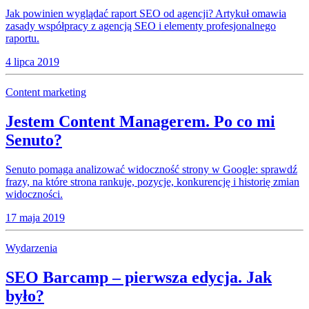
Jak powinien wyglądać raport SEO od agencji? Artykuł omawia
zasady współpracy z agencją SEO i elementy profesjonalnego
raportu.
4 lipca 2019
Content marketing
Jestem Content Managerem. Po co mi
Senuto?
Senuto pomaga analizować widoczność strony w Google: sprawdź
frazy, na które strona rankuje, pozycje, konkurencję i historię zmian
widoczności.
17 maja 2019
Wydarzenia
SEO Barcamp – pierwsza edycja. Jak
było?