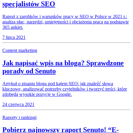
specjalistów SEO
Raport z zarobków i warunków pracy w SEO w Polsce w 2021 r.:
analiza płac, narzędzi, umiejętności i obciążenia pracą na podstawie
365 ankiet.
7 lipca 2021
Content marketing
Jak napisać wpis na bloga? Sprawdzone
porady od Senuto
Artykuł o pisaniu bloga pod kątem SEO: jak znaleźć słowa
kluczowe, analizować potrzeby czytelników i tworzyć treści, które
zdobędą wysokie pozycje w Google.
24 czerwca 2021
Raporty i rankingi
Pobierz najnowszy raport Senuto! “E-