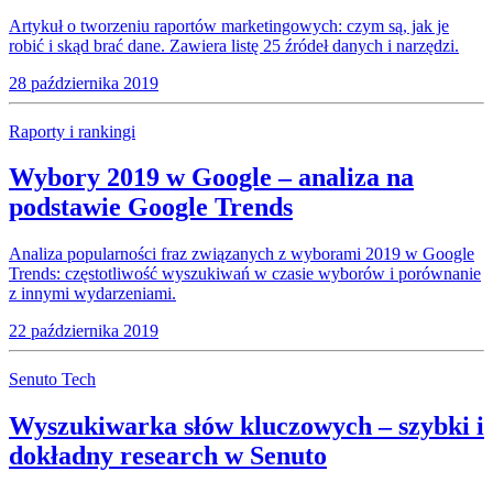
Artykuł o tworzeniu raportów marketingowych: czym są, jak je
robić i skąd brać dane. Zawiera listę 25 źródeł danych i narzędzi.
28 października 2019
Raporty i rankingi
Wybory 2019 w Google – analiza na
podstawie Google Trends
Analiza popularności fraz związanych z wyborami 2019 w Google
Trends: częstotliwość wyszukiwań w czasie wyborów i porównanie
z innymi wydarzeniami.
22 października 2019
Senuto Tech
Wyszukiwarka słów kluczowych – szybki i
dokładny research w Senuto