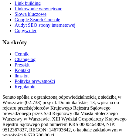
Link building
Linkowanie wewnętrzne
Słowa kluczowe
Google Search Console
Audyt SEO strony internetowej
Copywriter
Na skróty
Cennik
Changelog
Presskit
Kontakt
llms.txt
Polityka prywatności
Regulamin
Senuto spółka z ograniczoną odpowiedzialnością z siedzibą w
Warszawie (02-738) przy ul. Dominikańskiej 13, wpisana do
rejestru przedsiębiorców Krajowego Rejestru Sądowego
prowadzonego przez Sąd Rejonowy dla Miasta Stołecznego
Warszawy w Warszawie, XIII Wydział Gospodarczy Krajowego
Rejestru Sądowego pod numerem KRS 0000464809, NIP:
9512367837, REGON: 146703642, o kapitale zakładowym w
wysokości 9 678 200,00 zł.