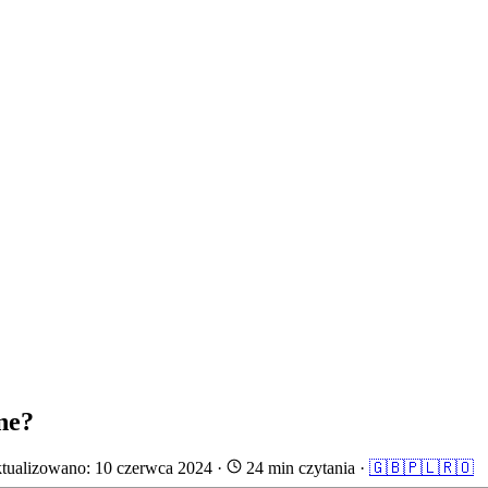
ne?
tualizowano: 10 czerwca 2024
·
24 min czytania
·
🇬🇧
🇵🇱
🇷🇴