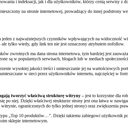
anowania i indeksacji, jak i dla użytkowników, którzy cenią serwisy 
ieszczony na stronie internetowej, prowadzący do innej podstrony we
 jeden z najważniejszych czynników wpływających na widoczność witry
 ale tylko wtedy, gdy link ten nie jest oznaczony atrybutem nofollow.
nków zwrotnych ma dana strona internetowa, tym bardziej jest zauważ
zczone są w popularnych serwisach, blogach lub w mediach społecznoś
nie wysokiej jakości treści i umieszczanie jej na wartościowych por
 są umieszczane w sieci przez użytkowników internetu, najczęściej w f
gają tworzyć właściwą strukturę witryny –
jest to korzystne dla r
ę po niej. Dzięki właściwej strukturze strony jest ona łatwa w nawigac
 w witrynie, ograniczonych do tylko jednej strony) oraz zwiększenia p
typu „Top 10 produktów…”. Dzięki takiemu zabiegowi użytkownik pos
oim sklepie internetowym.