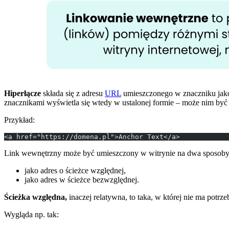
Hiperłącze
składa się z adresu
URL
umieszczonego w znaczniku
jak
znacznikami
wyświetla się wtedy w ustalonej formie – może nim być 
Przykład:
<a href="https://domena.pl">Anchor Text</a>
Link wewnętrzny może być umieszczony w witrynie na dwa sposoby
jako adres o ścieżce względnej,
jako adres w ścieżce bezwzględnej.
Ścieżka względna,
inaczej relatywna, to taka, w której nie ma potr
Wygląda np. tak: