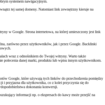
z dobrym systemem nawigacyjnym.
wnątrz tej samej domeny. Natomiast link zewnętrzny kieruje na
ny w Google. Strona internetowa, na której umieszczony jest link
alna, zarówno przez użytkowników, jak i przez Google. Backlinki
ciowych.
talach wraz z odnośnikiem do Twojej witryny. Warto także
ormie polecenia danej marki, produktu lub wpisu innym użytkownikom.
obotów Google, które używają tych linków do przechodzenia pomiędzy
ji i przyjazna dla użytkownika, co z kolei przyczynia się do
rawdopodobieństwa dokonania konwersji.
zukujący informacji np. o ekspresach do kawy może przejść na