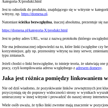
/kategoria-X/produkt.html
Jest to odnośnik do produktu, znajdującego się w witrynie w kateg
witryny, np.
https://domena.pl
.
Natomiast
ścieżka bezwzględna
, inaczej absolutna, prezentuje się na
https://domena.pl/kategoria-X/produkt.html
Jest to pełny adres URL, wraz z nazwą protokołu (którego uwzględnie
Nie ma jednoznacznej odpowiedzi na to, które linki (względne czy b
korzystniejsze, gdy np. przenosimy witrynę na inny serwer, zmieni
typu zmianach.
Jeżeli chodzi o linki bezwzględne, to istnieje teoria, że ułatwiaj
pracy, czyli kompilowania adresu względnego z
adresem domeny
.
Jaka jest różnica pomiędzy linkowaniem
Nie od dziś wiadomo, że pozyskiwanie linków zewnętrznych jest kl
przyczyniają się do poprawy widoczności strony w wynikach wyszuk
umieszczony w innej witrynie i prowadzić do naszej strony internet
Wiele osób uważa, że tylko linki zwrotne mają znaczenie w pozycjo