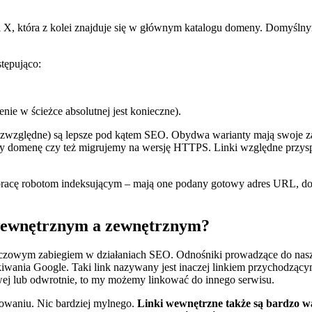
orii X, która z kolei znajduje się w głównym katalogu domeny. Domyś
stępująco:
nie w ścieżce absolutnej jest konieczne).
ezwzględne) są lepsze pod kątem SEO. Obydwa warianty mają swoje zale
amy domenę czy też migrujemy na wersję HTTPS. Linki względne przys
ą one pracę robotom indeksującym – mają one podany gotowy adres URL,
 wewnętrznym a zewnętrznym?
uczowym zabiegiem w działaniach SEO. Odnośniki prowadzące do nasze
iwania Google. Taki link nazywany jest inaczej linkiem przychodząc
owej lub odwrotnie, to my możemy linkować do innego serwisu.
nowaniu. Nic bardziej mylnego.
Linki wewnętrzne także są bardzo 