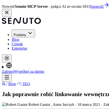
Nowość
Senuto MCP Server
- połącz AI ze swoim SEO
Sprawdź
Produkty
Blog
Cennik
Enterprise
Zaloguj
Wypróbuj za darmo
/
Blog
/
SEO
Jak poprawnie robić linkowanie wewnętrz
Robert Gasior
,
Anna Jurczyk
·
18 marca 2021
·
Zak