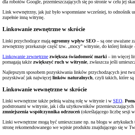
dla robotów Google, przemieszczających się po stronie w celu jej sk
Link wewnętrzny, jak już było wspomniane wcześniej, to odnośnik um
zupełnie inną witrynę.
Linkowanie zewnętrzne w skrócie
Linki przychodzące mają
ogromny wpływ SEO
– są one uważane za
zewnętrzny przekazuje część tzw. „mocy” witrynie, do której linkuje -
Linkowanie zewnętrzne
zwiększa świadomość marki
– im więcej li
pomagają także
zwiększyć ruch w witrynie
, zwłaszcza jeśli umies
Najlepszym sposobem pozyskiwania linków przychodzących jest tworze
pozyskiwać jak najwięcej
linków naturalnych
, czyli takich, które
Linkowanie wewnętrzne w skrócie
Linki wewnętrzne także pełnią ważną rolę w witrynie i w
SEO
.
Poma
podstronami w witrynie, jak i dla użytkowników przemieszczających si
zmniejszenia współczynnika odrzuceń
(określającego liczbę sesji
Linki wewnętrzne mogą być umieszczane np. na blogu w artykułach 
stronę rekomendowanego we wpisie produktu znajdującego się w Tw