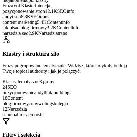
mojadomena.pl
3 klastry
Fraza
Vol.
Klaster
Intencja
pozycjonowanie stron
12.1K
SEO
info
audyt seo
6.8K
SEO
trans
content marketing
5.4K
Content
info
jak pisac blog firmowy
3.2K
Content
info
narzedzia seo
2.9K
Narzedzia
trans
Klastry i struktura silo
Frazy pogrupowane tematycznie. Widzisz, które artykuły budują
Twoje topical authority i jak je połączyć.
Klastry tematyczne
3 grupy
24
SEO
pozycjonowanie
audyt
link building
18
Content
blog firmowy
copywriting
strategia
12
Narzedzia
senuto
ahrefs
semrush
Filtry i selekcja