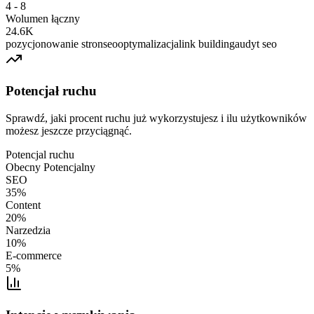
4 - 8
Wolumen łączny
24.6K
pozycjonowanie stron
seo
optymalizacja
link building
audyt seo
Potencjał ruchu
Sprawdź, jaki procent ruchu już wykorzystujesz i ilu użytkowników
możesz jeszcze przyciągnąć.
Potencjal ruchu
Obecny
Potencjalny
SEO
35
%
Content
20
%
Narzedzia
10
%
E-commerce
5
%