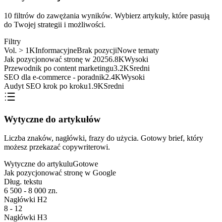
10 filtrów do zawężania wyników. Wybierz artykuły, które pasują
do Twojej strategii i możliwości.
Filtry
Vol. > 1K
Informacyjne
Brak pozycji
Nowe tematy
Jak pozycjonować stronę w 2025
6.8K
Wysoki
Przewodnik po content marketingu
3.2K
Sredni
SEO dla e-commerce - poradnik
2.4K
Wysoki
Audyt SEO krok po kroku
1.9K
Sredni
Wytyczne do artykułów
Liczba znaków, nagłówki, frazy do użycia. Gotowy brief, który
możesz przekazać copywriterowi.
Wytyczne do artykulu
Gotowe
Jak pozycjonować stronę w Google
Dług. tekstu
6 500 - 8 000 zn.
Nagłówki H2
8 - 12
Nagłówki H3