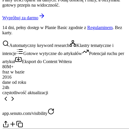
gotowy przepis na widoczność.
Wypróbuj za darmo
14 dni, pełny dostęp w Planie Basic zgodnie z
Regulaminem
. Bez
karty.
Automatyczny keyword research
Klastry tematyczne i
intencje
Gotowe wytyczne do artykułów
Potencjał ruchu per
artykuł
Eksport do Content Writera
80M+
fraz w bazie
2016
dane od roku
24h
częstotliwość aktualizacji
app.senuto.com/visibility