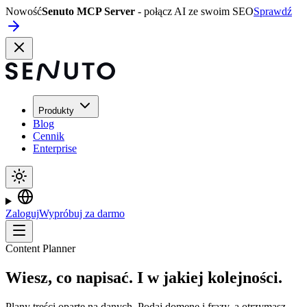
Nowość
Senuto MCP Server
- połącz AI ze swoim SEO
Sprawdź
Produkty
Blog
Cennik
Enterprise
Zaloguj
Wypróbuj za darmo
Content Planner
Wiesz, co napisać. I w jakiej kolejności.
Plany treści oparte na danych. Podaj domenę i frazy, a otrzymasz