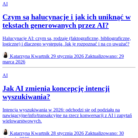
AI
Czym są halucynacje i jak ich uniknąć w
tekstach generowanych przez AI?
Halucynacje AI: czym są, rodzaje (faktograficzne, bibliograficzne,
logiczne) i dlaczego występują. Jak je rozpoznać i na co uważać?
Katarzyna Kwartnik
29 stycznia 2026
Zaktualizowano: 29
marca 2026
AI
Jak AI zmienia koncepcję intencji
wyszukiwania?
Intencja wyszukiwania w 2026: odchodzi się od podziału na
nawigacyjne/info/transakcyjne na rzecz konwersacji z AI i zapytań
wielowarstwowych.
Katarzyna Kwartnik
28 stycznia 2026
Zaktualizowano: 30