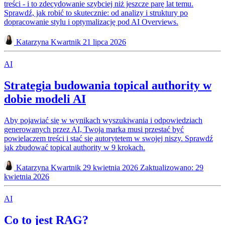
treści - i to zdecydowanie szybciej niż jeszcze parę lat temu.
Sprawdź, jak robić to skutecznie: od analizy i struktury po
dopracowanie stylu i optymalizację pod AI Overviews.
Katarzyna Kwartnik
21 lipca 2026
AI
Strategia budowania topical authority w
dobie modeli AI
Aby pojawiać się w wynikach wyszukiwania i odpowiedziach
generowanych przez AI, Twoja marka musi przestać być
powielaczem treści i stać się autorytetem w swojej niszy. Sprawdź
jak zbudować topical authority w 9 krokach.
Katarzyna Kwartnik
29 kwietnia 2026
Zaktualizowano: 29
kwietnia 2026
AI
Co to jest RAG?