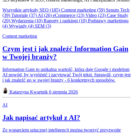
Wszystkie artykuły
SEO
(185)
Content marketing
(59)
Senuto Tech
(39)
Tutoriale
(37)
AI
(26)
eCommerce
(23)
Video
(23)
Case Study
(20)
Wydarzenia
(10)
Raporty i rankingi
(10)
Podstawy marketingu
(4)
Wywiady
(4)
SEM
(3)
Content marketing
Czym jest i jak znaleźć Information Gain
w Twojej branży?
Information Gain to unikalna wartość, która daje Google i modelom
AI powód, by wyróżnić i zacytować Twój tekst. Sprawdź, czym jest
i jak znaleźć go w swojej branży - 6 konkretnych sposobów.
Katarzyna Kwartnik
6 sierpnia 2026
AI
Jak napisać artykuł z AI?
Ze wsparciem sztucznej inteligencji można tworzyć przyzwoite