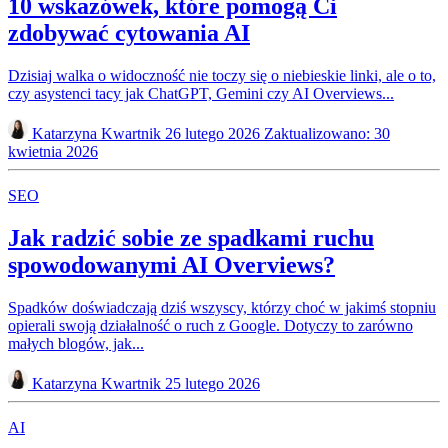
10 wskazówek, które pomogą Ci
zdobywać cytowania AI
Dzisiaj walka o widoczność nie toczy się o niebieskie linki, ale o to,
czy asystenci tacy jak ChatGPT, Gemini czy AI Overviews...
Katarzyna Kwartnik
26 lutego 2026
Zaktualizowano: 30
kwietnia 2026
SEO
Jak radzić sobie ze spadkami ruchu
spowodowanymi AI Overviews?
Spadków doświadczają dziś wszyscy, którzy choć w jakimś stopniu
opierali swoją działalność o ruch z Google. Dotyczy to zarówno
małych blogów, jak...
Katarzyna Kwartnik
25 lutego 2026
AI