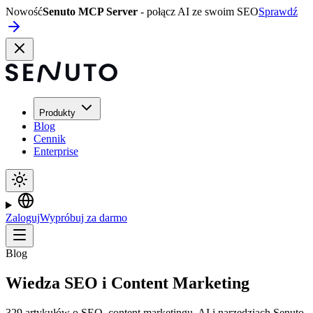
Nowość
Senuto MCP Server
- połącz AI ze swoim SEO
Sprawdź
Produkty
Blog
Cennik
Enterprise
Zaloguj
Wypróbuj za darmo
Blog
Wiedza SEO i Content Marketing
329 artykułów o SEO, content marketingu, AI i narzędziach Senuto.