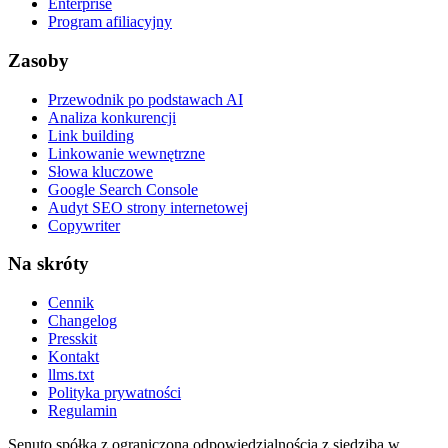
Enterprise
Program afiliacyjny
Zasoby
Przewodnik po podstawach AI
Analiza konkurencji
Link building
Linkowanie wewnętrzne
Słowa kluczowe
Google Search Console
Audyt SEO strony internetowej
Copywriter
Na skróty
Cennik
Changelog
Presskit
Kontakt
llms.txt
Polityka prywatności
Regulamin
Senuto spółka z ograniczoną odpowiedzialnością z siedzibą w