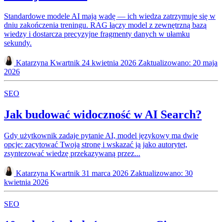
Standardowe modele AI mają wadę — ich wiedza zatrzymuje się w
dniu zakończenia treningu. RAG łączy model z zewnętrzną bazą
wiedzy i dostarcza precyzyjne fragmenty danych w ułamku
sekundy.
Katarzyna Kwartnik
24 kwietnia 2026
Zaktualizowano: 20 maja
2026
SEO
Jak budować widoczność w AI Search?
Gdy użytkownik zadaje pytanie AI, model językowy ma dwie
opcje: zacytować Twoją stronę i wskazać ją jako autorytet,
zsyntezować wiedzę przekazywaną przez...
Katarzyna Kwartnik
31 marca 2026
Zaktualizowano: 30
kwietnia 2026
SEO