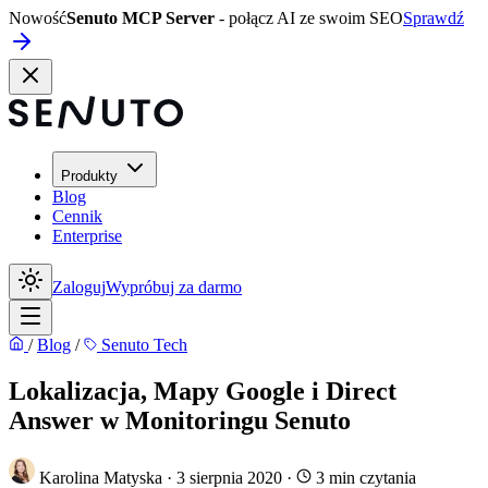
Nowość
Senuto MCP Server
- połącz AI ze swoim SEO
Sprawdź
Produkty
Blog
Cennik
Enterprise
Zaloguj
Wypróbuj za darmo
/
Blog
/
Senuto Tech
Lokalizacja, Mapy Google i Direct
Answer w Monitoringu Senuto
Karolina Matyska
·
3 sierpnia 2020
·
3 min czytania