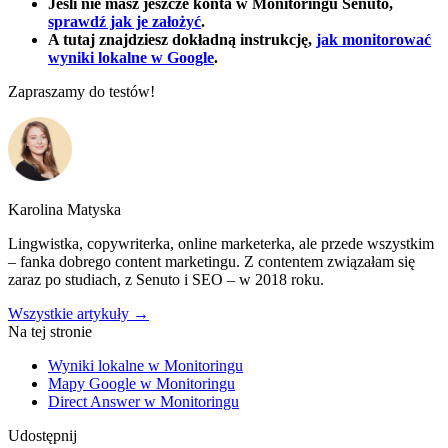
Jeśli nie masz jeszcze konta w Monitoringu Senuto,
sprawdź jak je założyć
.
A tutaj znajdziesz dokładną instrukcję,
jak monitorować
wyniki lokalne w Google
.
Zapraszamy do testów!
Karolina Matyska
Lingwistka, copywriterka, online marketerka, ale przede wszystkim
– fanka dobrego content marketingu. Z contentem związałam się
zaraz po studiach, z Senuto i SEO – w 2018 roku.
Wszystkie artykuły →
Na tej stronie
Wyniki lokalne w Monitoringu
Mapy Google w Monitoringu
Direct Answer w Monitoringu
Udostępnij