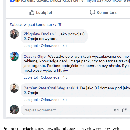
Po konsultacjach z użytkownikami oraz naszych wewnętrznych