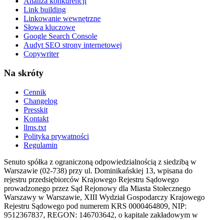
Analiza konkurencji
Link building
Linkowanie wewnętrzne
Słowa kluczowe
Google Search Console
Audyt SEO strony internetowej
Copywriter
Na skróty
Cennik
Changelog
Presskit
Kontakt
llms.txt
Polityka prywatności
Regulamin
Senuto spółka z ograniczoną odpowiedzialnością z siedzibą w
Warszawie (02-738) przy ul. Dominikańskiej 13, wpisana do
rejestru przedsiębiorców Krajowego Rejestru Sądowego
prowadzonego przez Sąd Rejonowy dla Miasta Stołecznego
Warszawy w Warszawie, XIII Wydział Gospodarczy Krajowego
Rejestru Sądowego pod numerem KRS 0000464809, NIP:
9512367837, REGON: 146703642, o kapitale zakładowym w