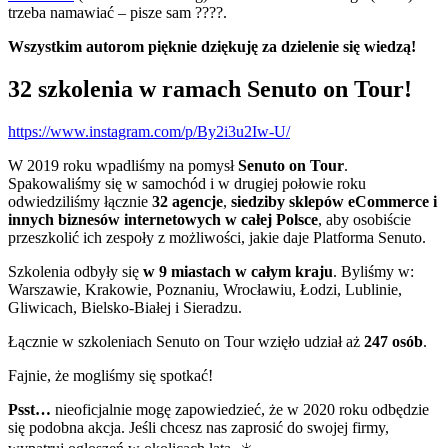
trzeba namawiać – pisze sam ????.
Wszystkim autorom pięknie dziękuję za dzielenie się wiedzą!
32 szkolenia w ramach Senuto on Tour!
https://www.instagram.com/p/By2i3u2Iw-U/
W 2019 roku wpadliśmy na pomysł
Senuto on Tour
.
Spakowaliśmy się w samochód i w drugiej połowie roku
odwiedziliśmy łącznie
32
agencje
,
siedziby sklepów eCommerce i
innych biznesów internetowych w całej Polsce
, aby osobiście
przeszkolić ich zespoły z możliwości, jakie daje Platforma Senuto.
Szkolenia odbyły się
w 9 miastach w całym kraju
. Byliśmy w:
Warszawie, Krakowie, Poznaniu, Wrocławiu, Łodzi, Lublinie,
Gliwicach, Bielsko-Białej i Sieradzu.
Łącznie w szkoleniach Senuto on Tour wzięło udział aż
247 osób
.
Fajnie, że mogliśmy się spotkać!
Psst…
nieoficjalnie mogę zapowiedzieć, że w 2020 roku odbędzie
się podobna akcja. Jeśli chcesz nas zaprosić do swojej firmy,