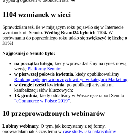
wypatruj ogłoszeń w okolicach lata ☀️.
1104 wzmianek w sieci
Sprawdziłam też, ile w mijającym roku pojawiło się w Internecie
wzmianek nt. Senuto.
Według Brand24 było ich 1104.
W
porównaniu do poprzedniego roku udało się
zwiększyć tę liczbę o
31%!
Najgłośniej o Senuto było:
na początku lutego
, kiedy wprowadziliśmy na rynek nową
wersję
Platformy Senuto
;
w pierwszej połowie kwietnia
, kiedy opublikowaliśmy
Ranking najlepiej widocznych witryn w kategorii Marketing
;
w drugiej części kwietnia
, po publikacji artykułu nt.
kanibalizacji słów kluczowych;
13. grudnia
, kiedy oddaliśmy w Wasze ręce raport Senuto
“eCommerce w Polsce 2019”
.
10 przeprowadzonych webinarów
Lubimy webinary.
O tym, jak korzystamy z tej formy,
opowiadałam jakiś czas temu w
case study, jaki nakręciliśmy