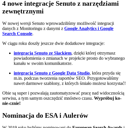
4 nowe integracje Senuto z narzędziami
zewnętrznymi
W nowej wersji Senuto wprowadziliśmy możliwość integracji
danych z Monitoringu z danymi z
Google Analytics i Google
Search Console
.
W ciągu roku doszły jeszcze dwie dodatkowe integracje:
i
ntegracja Senuto ze Slackiem
, dzięki której otrzymasz
powiadomienia o zmianach w projekcie prosto do wybranego
kanału w swoim komunikatorze.
i
ntegracja Senuto z Google Data Studio
, która przyda się
m.in. podczas tworzenia raportów SEO. Przygotowaliśmy
nawet darmowe szablony, z których śmiało możesz korzystać!
Obie są super i pozwalają zautomatyzować pracę nad widocznością
serwisu, a tym samym oszczędzić mnóstwo czasu.
Wypróbuj ko-
nie-cznie!
Nominacja do ESA i Aulerów
W 2019 roku byliśmy nominowani do
European Search Awards
i