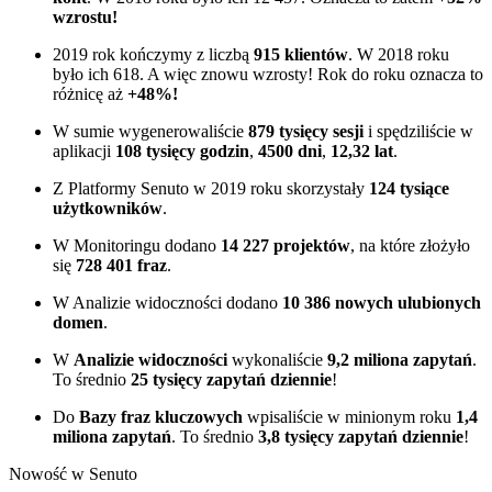
wzrostu!
2019 rok kończymy z liczbą
915 klientów
. W 2018 roku
było ich 618. A więc znowu wzrosty! Rok do roku oznacza to
różnicę aż
+48%!
W sumie wygenerowaliście
879 tysięcy sesji
i spędziliście w
aplikacji
108 tysięcy godzin
,
4500 dni
,
12,32 lat
.
Z Platformy Senuto w 2019 roku skorzystały
124 tysiące
użytkowników
.
W Monitoringu dodano
14 227 projektów
, na które złożyło
się
728 401 fraz
.
W Analizie widoczności dodano
10 386 nowych ulubionych
domen
.
W
Analizie widoczności
wykonaliście
9,2 miliona zapytań
.
To średnio
25 tysięcy zapytań dziennie
!
Do
Bazy fraz kluczowych
wpisaliście w minionym roku
1,4
miliona zapytań
. To średnio
3,8 tysięcy zapytań dziennie
!
Nowość w Senuto