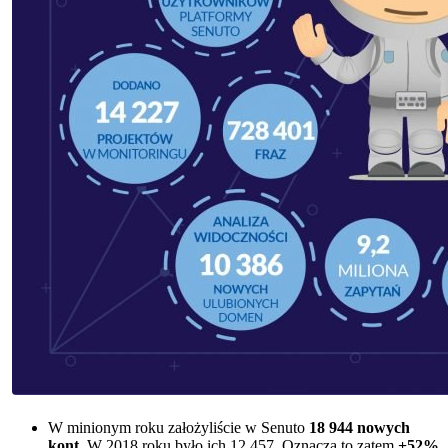
W minionym roku założyliście w Senuto
18 944
nowych
kont
. W 2018 roku było ich 12 457. Oznacza to zatem
+52%