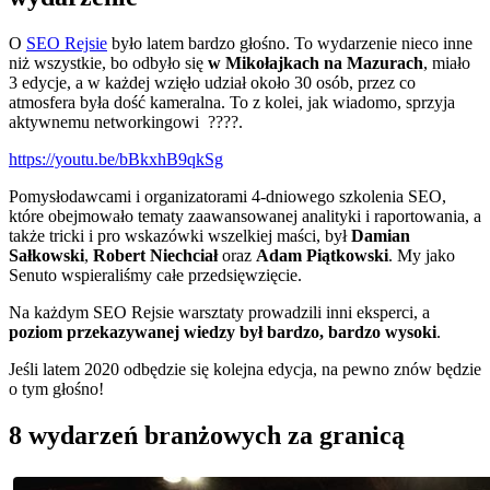
O
SEO Rejsie
było latem bardzo głośno. To wydarzenie nieco inne
niż wszystkie, bo odbyło się
w Mikołajkach na Mazurach
, miało
3 edycje, a w każdej wzięło udział około 30 osób, przez co
atmosfera była dość kameralna. To z kolei, jak wiadomo, sprzyja
aktywnemu networkingowi ????.
https://youtu.be/bBkxhB9qkSg
Pomysłodawcami i organizatorami 4-dniowego szkolenia SEO,
które obejmowało tematy zaawansowanej analityki i raportowania, a
także tricki i pro wskazówki wszelkiej maści, był
Damian
Sałkowski
,
Robert Niechciał
oraz
Adam Piątkowski
. My jako
Senuto wspieraliśmy całe przedsięwzięcie.
Na każdym SEO Rejsie warsztaty prowadzili inni eksperci, a
poziom przekazywanej wiedzy był bardzo, bardzo wysoki
.
Jeśli latem 2020 odbędzie się kolejna edycja, na pewno znów będzie
o tym głośno!
8 wydarzeń branżowych za granicą