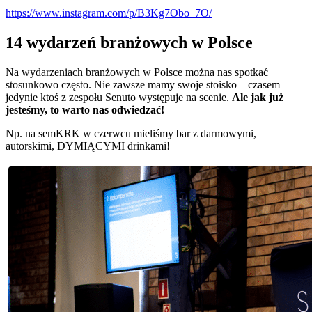
https://www.instagram.com/p/B3Kg7Obo_7O/
14 wydarzeń branżowych w Polsce
Na wydarzeniach branżowych w Polsce można nas spotkać
stosunkowo często. Nie zawsze mamy swoje stoisko – czasem
jedynie ktoś z zespołu Senuto występuje na scenie.
Ale jak już
jesteśmy, to warto nas odwiedzać!
Np. na semKRK w czerwcu mieliśmy bar z darmowymi,
autorskimi, DYMIĄCYMI drinkami!