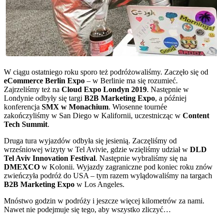
W ciągu ostatniego roku sporo też podróżowaliśmy. Zaczęło się od
eCommerce Berlin Expo
– w Berlinie ma się rozumieć.
Zajrzeliśmy też na
Cloud Expo Londyn 2019
. Następnie w
Londynie odbyły się targi
B2B Marketing Expo
, a później
konferencja
SMX w Monachium
. Wiosenne tournée
zakończyliśmy w San Diego w Kalifornii, uczestnicząc w
Content
Tech Summit
.
Druga tura wyjazdów odbyła się jesienią. Zaczęliśmy od
wrześniowej wizyty w Tel Avivie, gdzie wzięliśmy udział w
DLD
Tel Aviv Innovation Festival
. Następnie wybraliśmy się na
DMEXCO
w Kolonii. Wyjazdy zagraniczne pod koniec roku znów
zwieńczyła podróż do USA – tym razem wylądowaliśmy na targach
B2B Marketing Expo
w Los Angeles.
Mnóstwo godzin w podróży i jeszcze więcej kilometrów za nami.
Nawet nie podejmuje się tego, aby wszystko zliczyć…