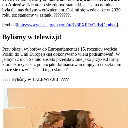
do
Aulerów
. Nie udało się zdobyć statuetki, ale sama nominacja
była dla nas dużym wyróżnieniem. Coś mi się wydaje, że w 2020
roku też staniemy w szranki ????????.
[embed]
https://www.instagram.com/p/By8PXPDo2dB/[/embed
]
Byliśmy w telewizji!
Przy okazji wyborów do Europarlamentu i 15. rocznicy wejścia
Polski do Unii Europejskiej dokonywano wielu podsumowań. W
jednym z nich Senuto zostało przedstawione jako przykład firmy,
która skorzystała z potencjału dofinansowań unijnych i dzięki nim
może się rozwijać. Jaki tego skutek?
???? Byliśmy w TELEWIZJI!!! ????