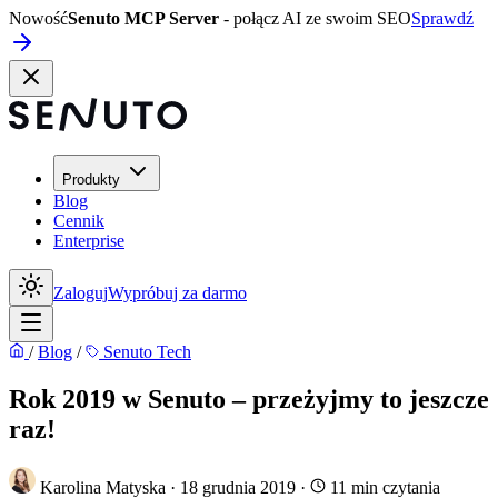
Nowość
Senuto MCP Server
- połącz AI ze swoim SEO
Sprawdź
Produkty
Blog
Cennik
Enterprise
Zaloguj
Wypróbuj za darmo
/
Blog
/
Senuto Tech
Rok 2019 w Senuto – przeżyjmy to jeszcze
raz!
Karolina Matyska
·
18 grudnia 2019
·
11 min czytania