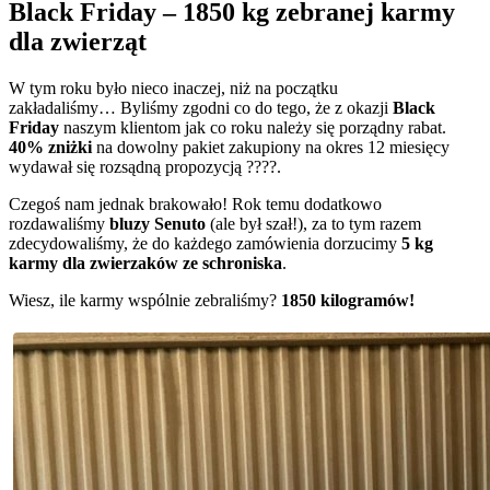
Black Friday – 1850 kg zebranej karmy
dla zwierząt
W tym roku było nieco inaczej, niż na początku
zakładaliśmy… Byliśmy zgodni co do tego, że z okazji
Black
Friday
naszym klientom jak co roku należy się porządny rabat.
40% zniżki
na dowolny pakiet zakupiony na okres 12 miesięcy
wydawał się rozsądną propozycją ????.
Czegoś nam jednak brakowało! Rok temu dodatkowo
rozdawaliśmy
bluzy Senuto
(ale był szał!), za to tym razem
zdecydowaliśmy, że do każdego zamówienia dorzucimy
5 kg
karmy dla zwierzaków ze schroniska
.
Wiesz, ile karmy wspólnie zebraliśmy?
1850 kilogramów!