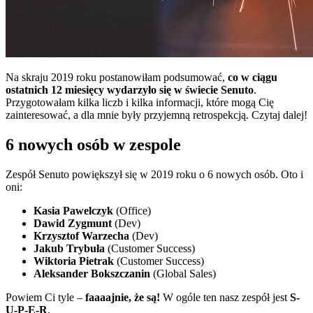
Na skraju 2019 roku postanowiłam podsumować,
co w ciągu
ostatnich 12 miesięcy wydarzyło się w świecie Senuto
.
Przygotowałam kilka liczb i kilka informacji, które mogą Cię
zainteresować, a dla mnie były przyjemną retrospekcją. Czytaj dalej!
6 nowych osób w zespole
Zespół Senuto powiększył się w 2019 roku o 6 nowych osób. Oto i
oni:
Kasia Pawelczyk
(Office)
Dawid Zygmunt
(Dev)
Krzysztof Warzecha
(Dev)
Jakub Trybuła
(Customer Success)
Wiktoria Pietrak
(Customer Success)
Aleksander Bokszczanin
(Global Sales)
Powiem Ci tyle –
faaaajnie, że są!
W ogóle ten nasz zespół jest
S-
U-P-E-R
.