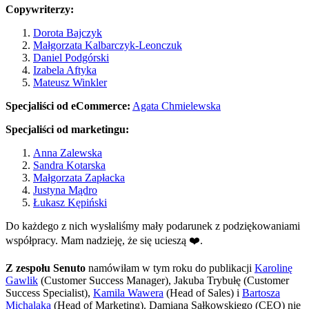
Copywriterzy:
Dorota Bajczyk
Małgorzata Kalbarczyk-Leonczuk
Daniel Podgórski
Izabela Aftyka
Mateusz Winkler
Specjaliści od eCommerce:
Agata Chmielewska
Specjaliści od marketingu:
Anna Zalewska
Sandra Kotarska
Małgorzata Zapłacka
Justyna Mądro
Łukasz Kępiński
Do każdego z nich wysłaliśmy mały podarunek z podziękowaniami
współpracy. Mam nadzieję, że się ucieszą ❤️.
Z zespołu Senuto
namówiłam w tym roku do publikacji
Karolinę
Gawlik
(Customer Success Manager), Jakuba Trybułę (Customer
Success Specialist),
Kamila Wawera
(Head of Sales) i
Bartosza
Michalaka
(Head of Marketing). Damiana Sałkowskiego (CEO) nie