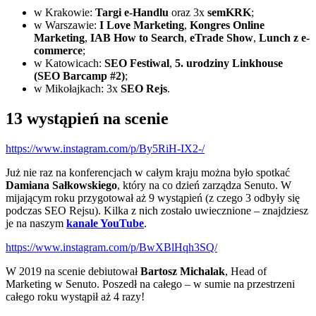
w Krakowie:
Targi e-Handlu
oraz 3x
semKRK
;
w Warszawie:
I Love Marketing
,
Kongres Online
Marketing
,
IAB How to Search
,
eTrade Show
,
Lunch z e-
commerce
;
w Katowicach:
SEO Festiwal
,
5. urodziny Linkhouse
(SEO Barcamp #2)
;
w Mikołajkach: 3x
SEO Rejs
.
13 wystąpień na scenie
https://www.instagram.com/p/By5RiH-IX2-/
Już nie raz na konferencjach w całym kraju można było spotkać
Damiana Sałkowskiego
, który na co dzień zarządza Senuto. W
mijającym roku przygotował aż 9 wystąpień (z czego 3 odbyły się
podczas SEO Rejsu). Kilka z nich zostało uwiecznione – znajdziesz
je na naszym
kanale YouTube
.
https://www.instagram.com/p/BwXBlHqh3SQ/
W 2019 na scenie debiutował
Bartosz Michalak
, Head of
Marketing w Senuto. Poszedł na całego – w sumie na przestrzeni
całego roku wystąpił aż 4 razy!