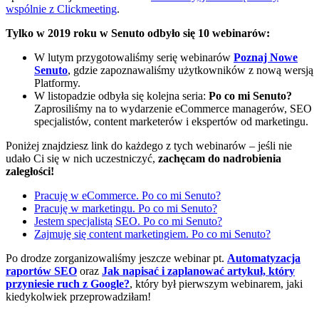
wspólnie z Clickmeeting
.
Tylko w 2019 roku w Senuto odbyło się 10 webinarów:
W lutym przygotowaliśmy serię webinarów
Poznaj Nowe
Senuto
, gdzie zapoznawaliśmy użytkowników z nową wersją
Platformy.
W listopadzie odbyła się kolejna seria:
Po co mi Senuto?
Zaprosiliśmy na to wydarzenie eCommerce managerów, SEO
specjalistów, content marketerów i ekspertów od marketingu.
Poniżej znajdziesz link do każdego z tych webinarów – jeśli nie
udało Ci się w nich uczestniczyć,
zachęcam do nadrobienia
zaległości!
Pracuję w eCommerce. Po co mi Senuto?
Pracuję w marketingu. Po co mi Senuto?
Jestem specjalistą SEO. Po co mi Senuto?
Zajmuję się content marketingiem. Po co mi Senuto?
Po drodze zorganizowaliśmy jeszcze webinar pt.
Automatyzacja
raportów SEO
oraz
Jak napisać i zaplanować artykuł, który
przyniesie ruch z Google?
, który był pierwszym webinarem, jaki
kiedykolwiek przeprowadziłam!