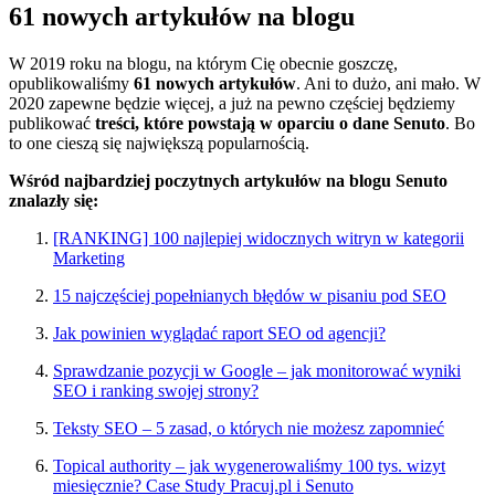
61 nowych artykułów na blogu
W 2019 roku na blogu, na którym Cię obecnie goszczę,
opublikowaliśmy
61 nowych artykułów
. Ani to dużo, ani mało. W
2020 zapewne będzie więcej, a już na pewno częściej będziemy
publikować
treści, które powstają w oparciu o dane Senuto
. Bo
to one cieszą się największą popularnością.
Wśród najbardziej poczytnych artykułów na blogu Senuto
znalazły się:
[RANKING] 100 najlepiej widocznych witryn w kategorii
Marketing
15 najczęściej popełnianych błędów w pisaniu pod SEO
Jak powinien wyglądać raport SEO od agencji?
Sprawdzanie pozycji w Google – jak monitorować wyniki
SEO i ranking swojej strony?
Teksty SEO – 5 zasad, o których nie możesz zapomnieć
Topical authority – jak wygenerowaliśmy 100 tys. wizyt
miesięcznie? Case Study Pracuj.pl i Senuto