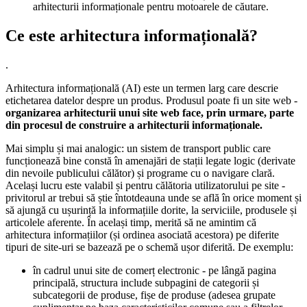
arhitecturii informaționale pentru motoarele de căutare.
Ce este arhitectura informațională?
.
Arhitectura informațională (AI) este un termen larg care descrie
etichetarea datelor despre un produs. Produsul poate fi un site web -
organizarea arhitecturii unui site web face, prin urmare, parte
din procesul de construire a arhitecturii informaționale.
Mai simplu și mai analogic: un sistem de transport public care
funcționează bine constă în amenajări de stații legate logic (derivate
din nevoile publicului călător) și programe cu o navigare clară.
Același lucru este valabil și pentru călătoria utilizatorului pe site -
privitorul ar trebui să știe întotdeauna unde se află în orice moment și
să ajungă cu ușurință la informațiile dorite, la serviciile, produsele și
articolele aferente. În același timp, merită să ne amintim că
arhitectura informațiilor (și ordinea asociată acestora) pe diferite
tipuri de site-uri se bazează pe o schemă ușor diferită. De exemplu:
în cadrul unui site de comerț electronic - pe lângă pagina
principală, structura include subpagini de categorii și
subcategorii de produse, fișe de produse (adesea grupate