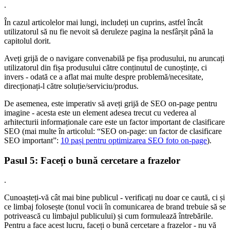
.
În cazul articolelor mai lungi, includeți un cuprins, astfel încât
utilizatorul să nu fie nevoit să deruleze pagina la nesfârșit până la
capitolul dorit.
Aveți grijă de o navigare convenabilă pe fișa produsului, nu aruncați
utilizatorul din fișa produsului către conținutul de cunoștințe, ci
invers - odată ce a aflat mai multe despre problemă/necesitate,
direcționați-l către soluție/serviciu/produs.
De asemenea, este imperativ să aveți grijă de SEO on-page pentru
imagine - acesta este un element adesea trecut cu vederea al
arhitecturii informaționale care este un factor important de clasificare
SEO (mai multe în articolul: “SEO on-page: un factor de clasificare
SEO important”:
10 pași pentru optimizarea SEO foto on-page
).
Pasul 5: Faceți o bună cercetare a frazelor
.
Cunoașteți-vă cât mai bine publicul - verificați nu doar ce caută, ci și
ce limbaj folosește (tonul vocii în comunicarea de brand trebuie să se
potrivească cu limbajul publicului) și cum formulează întrebările.
Pentru a face acest lucru, faceți o bună cercetare a frazelor - nu vă