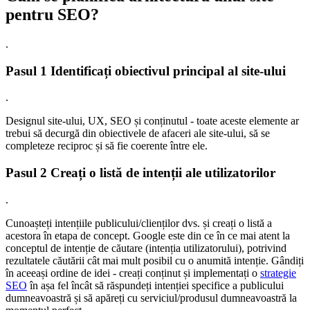
pentru SEO?
.
Pasul 1 Identificați obiectivul principal al site-ului
.
Designul site-ului, UX, SEO și conținutul - toate aceste elemente ar
trebui să decurgă din obiectivele de afaceri ale site-ului, să se
completeze reciproc și să fie coerente între ele.
Pasul 2 Creați o listă de intenții ale utilizatorilor
.
Cunoașteți intențiile publicului/clienților dvs. și creați o listă a
acestora în etapa de concept. Google este din ce în ce mai atent la
conceptul de intenție de căutare (intenția utilizatorului), potrivind
rezultatele căutării cât mai mult posibil cu o anumită intenție. Gândiți
în aceeași ordine de idei - creați conținut și implementați o
strategie
SEO
în așa fel încât să răspundeți intenției specifice a publicului
dumneavoastră și să apăreți cu serviciul/produsul dumneavoastră la