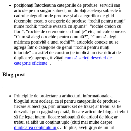
poziționați întotdeauna categoriile de produse, servicii sau
articole pe un singur subiect, nu dublați aceleași subiecte în
cadrul categoriilor de produse și al categoriilor de ghid
(exemplu: creați o categorie de produse “rochii pentru nunți”,
nume rochii: “rochie evazată cu spumă”, “rochie creion cu
flori”, “rochie de ceremonie cu fundițe” etc., articole conexe:
“Cum să alegi o rochie pentru o nuntă?”, “Cum să alegi
mărimea potrivită a unei rochii?”; articolele conexe nu se
agregă într-o categorie de genul “rochii pentru nunți -
tutoriale” - o astfel de construcție implică un risc ridicat de
duplicare); apropo, învățați
cum să scrieți descrieri de
categorie eficiente
. .
Blog post
.
Principiile de proiectare a arhitecturii informaționale a
blogului sunt aceleași ca și pentru categoriile de produse -
fiecare subiect (și, prin urmare: set de fraze) ar trebui să fie
dezvoltat pe o pagină separată, fiecare articol de blog ar trebui
să fie legat intern, fiecare subpagină de articol de blog ar
trebui să aibă un conținut unic (citiți mai multe despre
duplicarea conținutului
); .- În plus, aveți grijă de un url