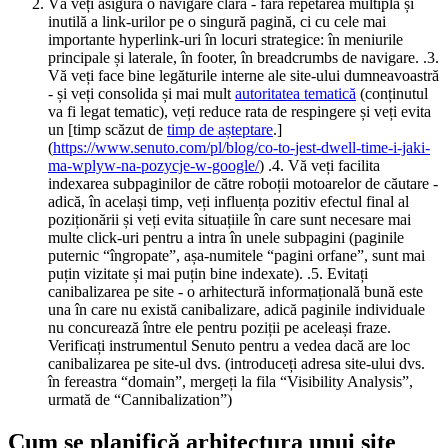
Vă veți asigura o navigare clară - fără repetarea multiplă și
inutilă a link-urilor pe o singură pagină, ci cu cele mai
importante hyperlink-uri în locuri strategice: în meniurile
principale și laterale, în footer, în breadcrumbs de navigare. .3.
Vă veți face bine legăturile interne ale site-ului dumneavoastră
- și veți consolida și mai mult
autoritatea tematică
(conținutul
va fi legat tematic), veți reduce rata de respingere și veți evita
un [timp scăzut de
timp de așteptare
.]
(
https://www.senuto.com/pl/blog/co-to-jest-dwell-time-i-jaki-
ma-wplyw-na-pozycje-w-google/
) .4. Vă veți facilita
indexarea subpaginilor de către roboții motoarelor de căutare -
adică, în același timp, veți influența pozitiv efectul final al
poziționării și veți evita situațiile în care sunt necesare mai
multe click-uri pentru a intra în unele subpagini (paginile
puternic “îngropate”, așa-numitele “pagini orfane”, sunt mai
puțin vizitate și mai puțin bine indexate). .5. Evitați
canibalizarea pe site - o arhitectură informațională bună este
una în care nu există canibalizare, adică paginile individuale
nu concurează între ele pentru poziții pe aceleași fraze.
Verificați instrumentul Senuto pentru a vedea dacă are loc
canibalizarea pe site-ul dvs. (introduceți adresa site-ului dvs.
în fereastra “domain”, mergeți la fila “Visibility Analysis”,
urmată de “Cannibalization”)
Cum se planifică arhitectura unui site