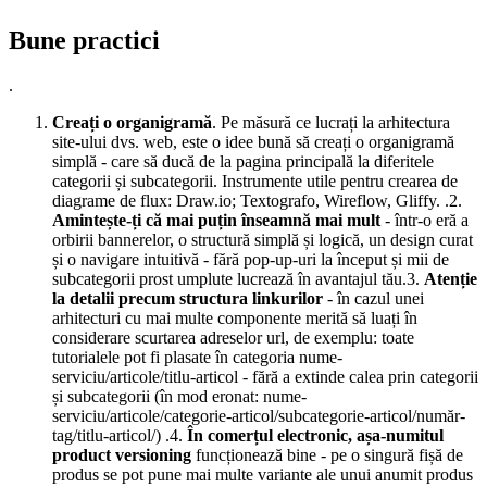
Bune practici
.
Creați o organigramă
. Pe măsură ce lucrați la arhitectura
site-ului dvs. web, este o idee bună să creați o organigramă
simplă - care să ducă de la pagina principală la diferitele
categorii și subcategorii. Instrumente utile pentru crearea de
diagrame de flux: Draw.io; Textografo, Wireflow, Gliffy. .2.
Amintește-ți că mai puțin înseamnă mai mult
- într-o eră a
orbirii bannerelor, o structură simplă și logică, un design curat
și o navigare intuitivă - fără pop-up-uri la început și mii de
subcategorii prost umplute lucrează în avantajul tău.3.
Atenție
la detalii precum structura linkurilor
- în cazul unei
arhitecturi cu mai multe componente merită să luați în
considerare scurtarea adreselor url, de exemplu: toate
tutorialele pot fi plasate în categoria nume-
serviciu/articole/titlu-articol - fără a extinde calea prin categorii
și subcategorii (în mod eronat: nume-
serviciu/articole/categorie-articol/subcategorie-articol/număr-
tag/titlu-articol/) .4.
În comerțul electronic, așa-numitul
product versioning
funcționează bine - pe o singură fișă de
produs se pot pune mai multe variante ale unui anumit produs