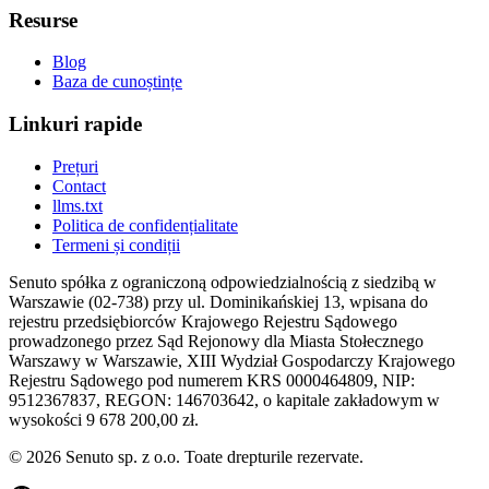
Resurse
Blog
Baza de cunoștințe
Linkuri rapide
Prețuri
Contact
llms.txt
Politica de confidențialitate
Termeni și condiții
Senuto spółka z ograniczoną odpowiedzialnością z siedzibą w
Warszawie (02-738) przy ul. Dominikańskiej 13, wpisana do
rejestru przedsiębiorców Krajowego Rejestru Sądowego
prowadzonego przez Sąd Rejonowy dla Miasta Stołecznego
Warszawy w Warszawie, XIII Wydział Gospodarczy Krajowego
Rejestru Sądowego pod numerem KRS 0000464809, NIP:
9512367837, REGON: 146703642, o kapitale zakładowym w
wysokości 9 678 200,00 zł.
© 2026 Senuto sp. z o.o. Toate drepturile rezervate.