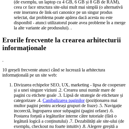
(de exemplu, un laptop cu 4 GB, 6 GB și 8 GB de RAM),
ceea ce face structura site-ului mult mai simplă (o alternativă
este inserarea de link-uri canonice pe un singur produs
selectat, dar problema poate apărea dacă acesta nu este
disponibil - atunci utilizatorul poate avea probleme în a merge
la alte variante ale produsului). .
Erorile frecvente la crearea arhitecturii
informaționale
.
10 greșeli frecvente atunci când se lucrează la arhitectura
informațională pe un site web:
Divizarea echipelor SEO, UX, marketing - lipsa de cooperare
și a unei singure viziuni .2. Crearea unui număr mare de
pagini cu etichete goale .3. Lipsă de strategie de etichetare și
categorizare .4.
Canibalizarea paginilor
(poziționarea mai
multor pagini pentru aceleași grupuri de fraze) .5. Navigație
incorectă, îngroparea unor subpagini (pagini orfane) .6.
Postarea forțată a legăturilor interne către tutoriale (fără o
legătură logică a conținutului) .7. Dezabilități ale site-ului (de
exemplu, checkout nu foarte intuitiv) .8. Alegere greșită a