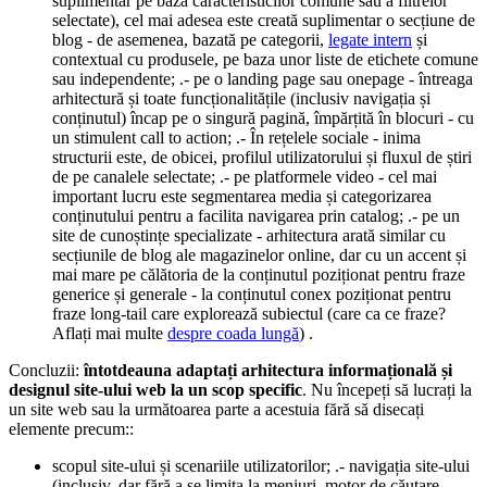
suplimentar pe baza caracteristicilor comune sau a filtrelor
selectate), cel mai adesea este creată suplimentar o secțiune de
blog - de asemenea, bazată pe categorii,
legate intern
și
contextual cu produsele, pe baza unor liste de etichete comune
sau independente; .- pe o landing page sau onepage - întreaga
arhitectură și toate funcționalitățile (inclusiv navigația și
conținutul) încap pe o singură pagină, împărțită în blocuri - cu
un stimulent call to action; .- În rețelele sociale - inima
structurii este, de obicei, profilul utilizatorului și fluxul de știri
de pe canalele selectate; .- pe platformele video - cel mai
important lucru este segmentarea media și categorizarea
conținutului pentru a facilita navigarea prin catalog; .- pe un
site de cunoștințe specializate - arhitectura arată similar cu
secțiunile de blog ale magazinelor online, dar cu un accent și
mai mare pe călătoria de la conținutul poziționat pentru fraze
generice și generale - la conținutul conex poziționat pentru
fraze long-tail care explorează subiectul (care ca ce fraze?
Aflați mai multe
despre coada lungă
) .
Concluzii:
întotdeauna adaptați arhitectura informațională și
designul site-ului web la un scop specific
. Nu începeți să lucrați la
un site web sau la următoarea parte a acestuia fără să disecați
elemente precum::
scopul site-ului și scenariile utilizatorilor; .- navigația site-ului
(inclusiv, dar fără a se limita la meniuri, motor de căutare,