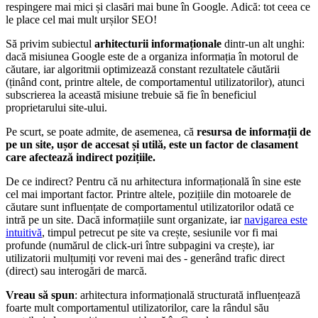
respingere mai mici și clasări mai bune în Google. Adică: tot ceea ce
le place cel mai mult urșilor SEO!
Să privim subiectul
arhitecturii informaționale
dintr-un alt unghi:
dacă misiunea Google este de a organiza informația în motorul de
căutare, iar algoritmii optimizează constant rezultatele căutării
(ținând cont, printre altele, de comportamentul utilizatorilor), atunci
subscrierea la această misiune trebuie să fie în beneficiul
proprietarului site-ului.
Pe scurt, se poate admite, de asemenea, că
resursa de informații de
pe un site, ușor de accesat și utilă, este un factor de clasament
care afectează indirect pozițiile.
De ce indirect? Pentru că nu arhitectura informațională în sine este
cel mai important factor. Printre altele, pozițiile din motoarele de
căutare sunt influențate de comportamentul utilizatorilor odată ce
intră pe un site. Dacă informațiile sunt organizate, iar
navigarea este
intuitivă
, timpul petrecut pe site va crește, sesiunile vor fi mai
profunde (numărul de click-uri între subpagini va crește), iar
utilizatorii mulțumiți vor reveni mai des - generând trafic direct
(direct) sau interogări de marcă.
Vreau să spun
: arhitectura informațională structurată influențează
foarte mult comportamentul utilizatorilor, care la rândul său