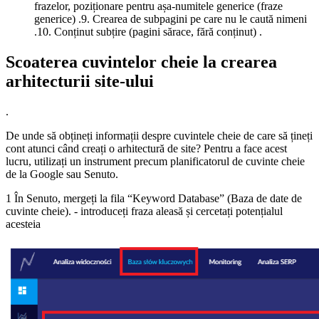
frazelor, poziționare pentru așa-numitele generice (fraze
generice) .9. Crearea de subpagini pe care nu le caută nimeni
.10. Conținut subțire (pagini sărace, fără conținut) .
Scoaterea cuvintelor cheie la crearea
arhitecturii site-ului
.
De unde să obțineți informații despre cuvintele cheie de care să țineți
cont atunci când creați o arhitectură de site? Pentru a face acest
lucru, utilizați un instrument precum planificatorul de cuvinte cheie
de la Google sau Senuto.
1 În Senuto, mergeți la fila “Keyword Database” (Baza de date de
cuvinte cheie). - introduceți fraza aleasă și cercetați potențialul
acesteia