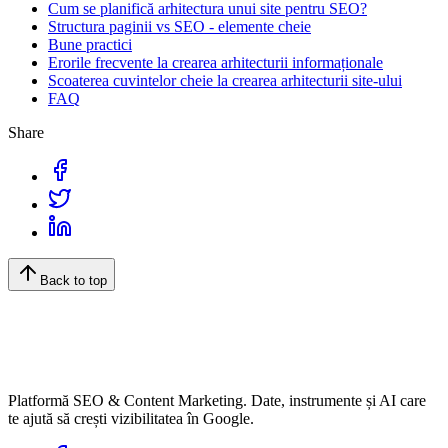
Cum se planifică arhitectura unui site pentru SEO?
Structura paginii vs SEO - elemente cheie
Bune practici
Erorile frecvente la crearea arhitecturii informaționale
Scoaterea cuvintelor cheie la crearea arhitecturii site-ului
FAQ
Share
Back to top
Platformă SEO & Content Marketing. Date, instrumente și AI care
te ajută să crești vizibilitatea în Google.