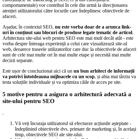
comportamentale) vor contribui în cele din urmă la direcționarea
atenției utilizatorului către locurile care îndeplinesc obiectivele de
afaceri.
Așadar, în contextul SEO,
nu este vorba doar de a arunca link-
uri în conținut sau blocuri de produse legate tematic de articol
.
Arhitectura site-ului web pentru SEO este mai mult decât atât - este
vorba despre întreaga experiență a celui care vizualizează site-ul
web, deoarece traseele utilizatorilor care duc la obiectivele de afaceri
sunt de cele mai multe ori în mai multe etape și necesită mai multe
decizii separate.
Este ușor de concluzionat aici că un
un bun arhitect de informații
va potrivi întotdeauna mijloacele cu un scop
, și abia mai târziu va
testa soluțiile individuale și va optimiza căile de acces pe site.
5 motive pentru a asigura o arhitectură adecvată a
site-ului pentru SEO
.
Vă veți încuraja utilizatorul să efectueze acțiunile așteptate -
îndeplinind obiectivele dvs. primare de marketing și, în același
timp, obiectivele SEO ale site-ului.