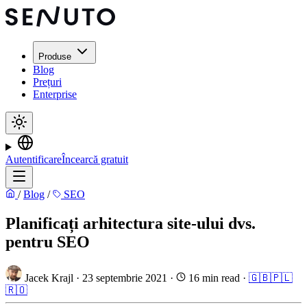
Produse
Blog
Prețuri
Enterprise
Autentificare
Încearcă gratuit
/
Blog
/
SEO
Planificați arhitectura site-ului dvs.
pentru SEO
Jacek Krajl
·
23 septembrie 2021
·
16 min read
·
🇬🇧
🇵🇱
🇷🇴