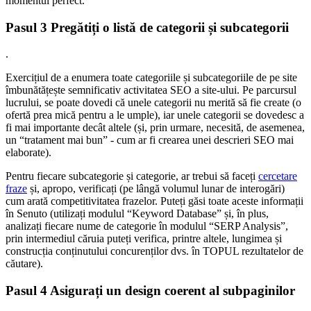
momentul perfect.
Pasul 3 Pregătiți o listă de categorii și subcategorii
.
Exercițiul de a enumera toate categoriile și subcategoriile de pe site
îmbunătățește semnificativ activitatea SEO a site-ului. Pe parcursul
lucrului, se poate dovedi că unele categorii nu merită să fie create (o
ofertă prea mică pentru a le umple), iar unele categorii se dovedesc a
fi mai importante decât altele (și, prin urmare, necesită, de asemenea,
un “tratament mai bun” - cum ar fi crearea unei descrieri SEO mai
elaborate).
Pentru fiecare subcategorie și categorie, ar trebui să faceți
cercetare
fraze
și, apropo, verificați (pe lângă volumul lunar de interogări)
cum arată competitivitatea frazelor. Puteți găsi toate aceste informații
în Senuto (utilizați modulul “Keyword Database” și, în plus,
analizați fiecare nume de categorie în modulul “SERP Analysis”,
prin intermediul căruia puteți verifica, printre altele, lungimea și
construcția conținutului concurenților dvs. în TOPUL rezultatelor de
căutare).
Pasul 4 Asigurați un design coerent al subpaginilor