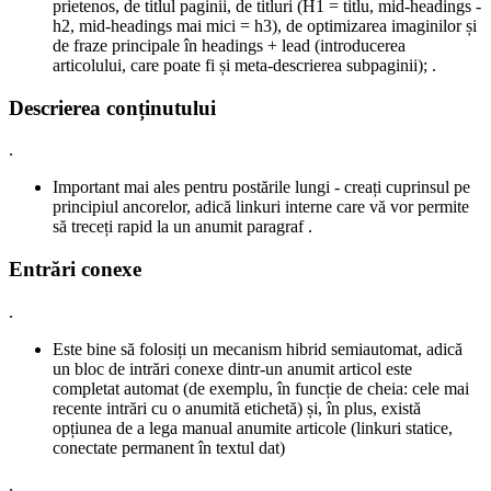
prietenos, de titlul paginii, de titluri (H1 = titlu, mid-headings -
h2, mid-headings mai mici = h3), de optimizarea imaginilor și
de fraze principale în headings + lead (introducerea
articolului, care poate fi și meta-descrierea subpaginii); .
Descrierea conținutului
.
Important mai ales pentru postările lungi - creați cuprinsul pe
principiul ancorelor, adică linkuri interne care vă vor permite
să treceți rapid la un anumit paragraf .
Entrări conexe
.
Este bine să folosiți un mecanism hibrid semiautomat, adică
un bloc de intrări conexe dintr-un anumit articol este
completat automat (de exemplu, în funcție de cheia: cele mai
recente intrări cu o anumită etichetă) și, în plus, există
opțiunea de a lega manual anumite articole (linkuri statice,
conectate permanent în textul dat)
.