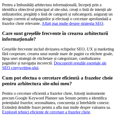
Pentru a îmbunătăți arhitectura informațională, începeți prin a
identifica obiectivul principal al site-ului, creați o listă de intenții ale
utilizatorilor, pregătiți o listă de categorii și subcategorii, asigurați un
design coerent al subpaginilor și efectuați o cercetare aprofundată a
frazelor cheie relevante.
Aflați mai multe despre strategia SEO
.
Care sunt greșelile frecvente în crearea arhitecturii
informaționale?
Greșelile frecvente includ divizarea echipelor SEO, UX și marketing
fără cooperare, crearea unui număr mare de pagini cu etichete goale,
lipsa unei strategii de etichetare și categorizare, canibalizarea
paginilor și navigația incorectă.
Descoperiți regulile esențiale ale
SEO copywriting-ului
.
Cum pot efectua o cercetare eficientă a frazelor cheie
pentru arhitectura site-ului meu?
Pentru o cercetare eficientă a frazelor cheie, folosiți instrumente
precum Google Keyword Planner sau Senuto pentru a identifica
potențialul frazelor, sezonalitatea, concurența și întrebările conexe.
Extindeți detaliile frazei pentru a afla mai multe despre valoarea sa.
Explorați tehnici eficiente de cercetare a frazelor cheie
.