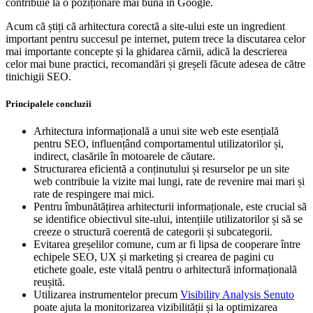
contribuie la o poziționare mai bună în Google.
Acum că știți că arhitectura corectă a site-ului este un ingredient
important pentru succesul pe internet, putem trece la discutarea celor
mai importante concepte și la ghidarea cărnii, adică la descrierea
celor mai bune practici, recomandări și greșeli făcute adesea de către
tinichigii SEO.
Principalele concluzii
Arhitectura informațională a unui site web este esențială
pentru SEO, influențând comportamentul utilizatorilor și,
indirect, clasările în motoarele de căutare.
Structurarea eficientă a conținutului și resurselor pe un site
web contribuie la vizite mai lungi, rate de revenire mai mari și
rate de respingere mai mici.
Pentru îmbunătățirea arhitecturii informaționale, este crucial să
se identifice obiectivul site-ului, intențiile utilizatorilor și să se
creeze o structură coerentă de categorii și subcategorii.
Evitarea greșelilor comune, cum ar fi lipsa de cooperare între
echipele SEO, UX și marketing și crearea de pagini cu
etichete goale, este vitală pentru o arhitectură informațională
reușită.
Utilizarea instrumentelor precum
Visibility Analysis Senuto
poate ajuta la monitorizarea vizibilității și la optimizarea