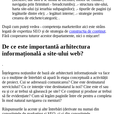
navigația prin firimituri - breadcrumbs); .- structura site-ului,
harta site-ului (și ierarhia subpaginilor); .- tipurile de pagini (și
legăturile dintre ele); .- legături interne; .- strategie pentru
crearea de etichete/categorii; .
După cum puteți vedea - competența marketerilor aici este strâns
legată de expertiza SEO și de strategia de
construcția de conținut
.
Fără cooperarea tuturor acestor departamente, nici o mișcare!
De ce este importantă arhitectura
informațională a site-ului web?
.
Înțelegerea noțiunilor de bază ale arhitecturii informaționale va face
ca o mulțime de întrebări să apară în etapa conceptuală a activității
de proiect. Cui se adresează comunicarea? Cine este destinatarul
serviciului? Cu ce intenție vine destinatarul la noi? Cine este el sau
ea și ce ar trebui să găsească pe site? Ce conținut și produse ar trebui
să fie evidențiate? Cum să legăm paginile între ele pentru a completa
în mod natural navigarea cu meniuri?
Răspunsurile la aceste și alte întrebări (derivate nu numai din
cunoștințele de marketing și SEO, ci și din cunoștințele