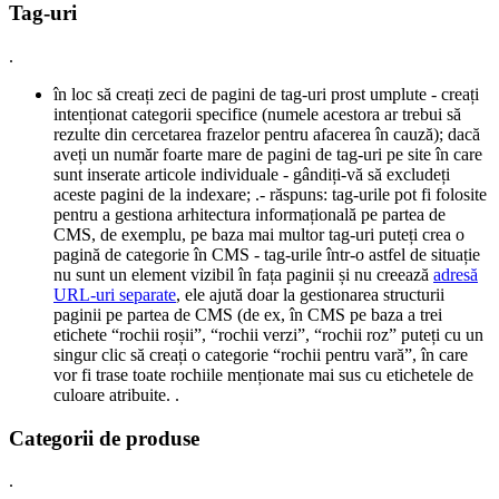
Tag-uri
.
în loc să creați zeci de pagini de tag-uri prost umplute - creați
intenționat categorii specifice (numele acestora ar trebui să
rezulte din cercetarea frazelor pentru afacerea în cauză); dacă
aveți un număr foarte mare de pagini de tag-uri pe site în care
sunt inserate articole individuale - gândiți-vă să excludeți
aceste pagini de la indexare; .- răspuns: tag-urile pot fi folosite
pentru a gestiona arhitectura informațională pe partea de
CMS, de exemplu, pe baza mai multor tag-uri puteți crea o
pagină de categorie în CMS - tag-urile într-o astfel de situație
nu sunt un element vizibil în fața paginii și nu creează
adresă
URL-uri separate
, ele ajută doar la gestionarea structurii
paginii pe partea de CMS (de ex, în CMS pe baza a trei
etichete “rochii roșii”, “rochii verzi”, “rochii roz” puteți cu un
singur clic să creați o categorie “rochii pentru vară”, în care
vor fi trase toate rochiile menționate mai sus cu etichetele de
culoare atribuite. .
Categorii de produse
.