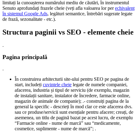
limitați la cunoașterea numărului mediu de căutări, în instrumentul
Senuto aprofundați frazele cheie (veți afla valoarea lor per
echivalent
în sistemul Google Ads
, legături semantice, întrebări sugerate legate
de frază, sezonalitate - etc.).
Structura paginii vs SEO - elemente cheie
.
Pagina principală
.
În construirea arhitecturii site-ului pentru SEO pe pagina de
start, includeți
cuvintele cheie
legate de numele companiei,
afacerea, industria și tipul de serviciu (de exemplu, magazin
de instalații sanitare, instalator de încredere, farmacie online,
magazin de animale de companie); .- construiți pagina de la
general la specific - descrieți în mod clar ce este afacerea dvs.
sau ce produse/servicii sunt esențiale pentru afacere; creați, de
asemenea, un titlu de pagină bazat pe acest lucru, de exemplu
“Farmacie online - nume de marcă” sau “medicamente,
cosmetice, suplimente - nume de marcă”; .