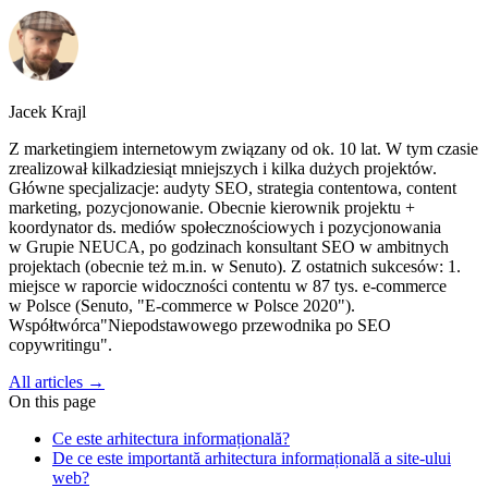
Jacek Krajl
Z marketingiem internetowym związany od ok. 10 lat. W tym czasie
zrealizował kilkadziesiąt mniejszych i kilka dużych projektów.
Główne specjalizacje: audyty SEO, strategia contentowa, content
marketing, pozycjonowanie. Obecnie kierownik projektu +
koordynator ds. mediów społecznościowych i pozycjonowania
w Grupie NEUCA, po godzinach konsultant SEO w ambitnych
projektach (obecnie też m.in. w Senuto). Z ostatnich sukcesów: 1.
miejsce w raporcie widoczności contentu w 87 tys. e-commerce
w Polsce (Senuto, "E-commerce w Polsce 2020").
Współtwórca"Niepodstawowego przewodnika po SEO
copywritingu".
All articles →
On this page
Ce este arhitectura informațională?
De ce este importantă arhitectura informațională a site-ului
web?