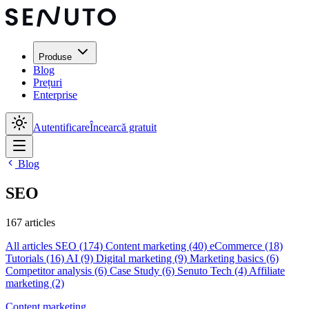
Produse
Blog
Prețuri
Enterprise
Autentificare
Încearcă gratuit
Blog
SEO
167 articles
All articles
SEO
(174)
Content marketing
(40)
eCommerce
(18)
Tutorials
(16)
AI
(9)
Digital marketing
(9)
Marketing basics
(6)
Competitor analysis
(6)
Case Study
(6)
Senuto Tech
(4)
Affiliate
marketing
(2)
Content marketing