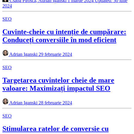
Csaba Pirosca, Adrian Iganski
1 martie 2024
Updated: 30 iulie
2024
SEO
Cuvinte-cheie cu intenție de cumpărare:
Conduceți conversiile în mod eficient
Adrian Iganski
29 februarie 2024
SEO
Targetarea cuvintelor cheie de mare
valoare: Maximizați impactul SEO
Adrian Iganski
28 februarie 2024
SEO
Stimularea ratelor de conversie cu