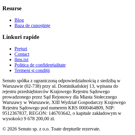
Resurse
Blog
Baza de cunoștințe
Linkuri rapide
Prețuri
Contact
llms.txt
Politica de confidențialitate
Termeni și condiții
Senuto spółka z ograniczoną odpowiedzialnością z siedzibą w
Warszawie (02-738) przy ul. Dominikańskiej 13, wpisana do
rejestru przedsiębiorców Krajowego Rejestru Sądowego
prowadzonego przez Sąd Rejonowy dla Miasta Stołecznego
Warszawy w Warszawie, XIII Wydział Gospodarczy Krajowego
Rejestru Sądowego pod numerem KRS 0000464809, NIP:
9512367837, REGON: 146703642, o kapitale zakładowym w
wysokości 9 678 200,00 zł.
© 2026 Senuto sp. z o.o. Toate drepturile rezervate.