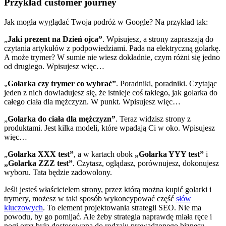
Przykład customer journey
Jak mogła wyglądać Twoja podróż w Google? Na przykład tak:
„
Jaki prezent na Dzień ojca”
. Wpisujesz, a strony zapraszają do
czytania artykułów z podpowiedziami. Pada na elektryczną golarkę.
A może trymer? W sumie nie wiesz dokładnie, czym różni się jedno
od drugiego. Wpisujesz więc…
„
Golarka czy trymer co wybrać”
. Poradniki, poradniki. Czytając
jeden z nich dowiadujesz się, że istnieje coś takiego, jak golarka do
całego ciała dla mężczyzn. W punkt. Wpisujesz więc…
„
Golarka do ciała dla mężczyzn”
. Teraz widzisz strony z
produktami. Jest kilka modeli, które wpadają Ci w oko. Wpisujesz
więc…
„
Golarka XXX test”
, a w kartach obok
„Golarka YYY test”
i
„Golarka ZZZ test”
. Czytasz, oglądasz, porównujesz, dokonujesz
wyboru. Tata będzie zadowolony.
Jeśli jesteś właścicielem strony, przez którą można kupić golarki i
trymery, możesz w taki sposób wykoncypować część
słów
kluczowych
. To element projektowania strategii SEO. Nie ma
powodu, by go pomijać. Ale żeby strategia naprawdę miała ręce i
nogi oraz była dostosowana do rodzaju prowadzonego biznesu,