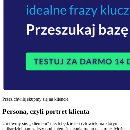
Przez chwilę skupmy się na kliencie.
Persona, czyli portret klienta
Umówmy się: „klientem” niech będzie ten człowiek, na którym
najbardziej nam zależy pod kątem ściągania ruchu na stronę. Może