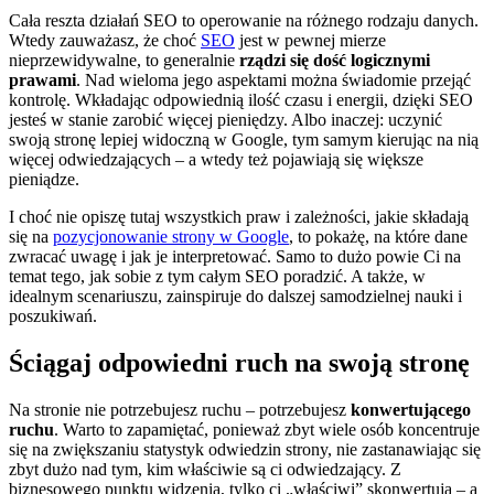
Cała reszta działań SEO to operowanie na różnego rodzaju danych.
Wtedy zauważasz, że choć
SEO
jest w pewnej mierze
nieprzewidywalne, to generalnie
rządzi się dość logicznymi
prawami
. Nad wieloma jego aspektami można świadomie przejąć
kontrolę. Wkładając odpowiednią ilość czasu i energii, dzięki SEO
jesteś w stanie zarobić więcej pieniędzy. Albo inaczej: uczynić
swoją stronę lepiej widoczną w Google, tym samym kierując na nią
więcej odwiedzających – a wtedy też pojawiają się większe
pieniądze.
I choć nie opiszę tutaj wszystkich praw i zależności, jakie składają
się na
pozycjonowanie strony w Google
, to pokażę, na które dane
zwracać uwagę i jak je interpretować. Samo to dużo powie Ci na
temat tego, jak sobie z tym całym SEO poradzić. A także, w
idealnym scenariuszu, zainspiruje do dalszej samodzielnej nauki i
poszukiwań.
Ściągaj odpowiedni ruch na swoją stronę
Na stronie nie potrzebujesz ruchu – potrzebujesz
konwertującego
ruchu
. Warto to zapamiętać, ponieważ zbyt wiele osób koncentruje
się na zwiększaniu statystyk odwiedzin strony, nie zastanawiając się
zbyt dużo nad tym, kim właściwie są ci odwiedzający. Z
biznesowego punktu widzenia, tylko ci „właściwi” skonwertują – a