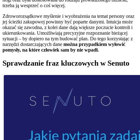
trzeba ją wesprzeć o coś więcej.
Zdroworozsądkowe myślenie i wyobrażenia na temat persony oraz
jej ścieżki zakupowej powinny być poparte danymi. Intuicja może
okazać się zawodna, z kolei dane dają większe poczucie kontroli i
ukierunkowania. Umożliwiają precyzyjne rozpoznanie bieżącej
sytuacji – by dopiero na tym budować plan. Do tego korzystając z
narzędzi dostarczających dane
można przypadkiem wyłowić
pomysły, na które człowiek sam by nie wpadł.
Sprawdzanie fraz kluczowych w Senuto