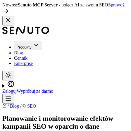
Nowość
Senuto MCP Server
- połącz AI ze swoim SEO
Sprawdź
Produkty
Blog
Cennik
Enterprise
Zaloguj
Wypróbuj za darmo
/
Blog
/
SEO
Planowanie i monitorowanie efektów
kampanii SEO w oparciu o dane