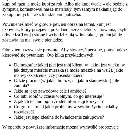
kupi od razu, a może kupi za rok. Albo nie kupi wcale – ale będzie z
sympatią komentował nasze materiały, tym samym nakłaniając do
zakupu innych. Takich ludzi nam potrzeba.
Powinieneś mieć w głowie pewien obraz na temat, kim jest
człowiek, który przejawia pożądane przez Ciebie zachowania, czyli
odwiedza Twoją stronę i wchodzi z nią w interakcję, potencjalnie
zostawia na niej swoje pieniądze.
Obraz ten nazywa się
personą
. Aby stworzyć personę, potrzebujesz
kierować się pytaniami. Oto kilka przykładowych:
Demografia: jakiej płci jest mój klient, w jakim jest wieku, w
jak dużym mieście mieszka (a może mieszka na wsi?), jakie
ma wykształcenie, czy posiada dzieci?
Gdzie pracuje (w jakiej branży, na jakim stanowisku) i ile
zarabia?
Jakie są jego zawodowe cele i ambicje?
Co lubi robić w czasie wolnym, co go interesuje?
Z jakich technologii i źródeł informacji korzysta?
Co go frustruje i jakie problemy w swoim życiu chciałby
rozwiązać?
Jakie jest jego idealne doświadczenie zakupowe?
W oparciu o powyższe informacje można wymyślić propozycje