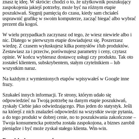
znasz tę ideę. W skrócie: chodzi o to, że użytkownik poszukujący
zaspokojenia jakiejś potrzeby, może być na różnym etapie
poszukiwań. Sięgnij pamięcią do czasu, kiedy sam chciałeś
usprawnić grafikę w swoim komputerze, zacząć biegać albo wybrać
prezent dla kogoś.
W wielu przypadkach zaczynasz od tego, że wiesz niewiele albo i
nic. Dlatego w pierwszym etapie dowiadujesz się. Poszerzasz
wiedzę. Z czasem wyłuskujesz kilka pomysłów i/lub produktów.
Zestawiasz za i przeciw, porównujesz parametry i ceny, czytasz
opinie. W końcu wybierasz dostawcę usługi czy produktu. Tak oto
zostałeś klientem, subskrybentem, stałym czytelnikiem – lub
wszystkim naraz.
Na każdym z wymienionych etapów wpisywałeś w Google inne
frazy.
Szukałeś innych informacji. Te strony, którym udało się
odpowiedzieć na Twoją potrzebę na danym etapie poszukiwań,
zyskały Ciebie jako odwiedzającego. Plus jeden do statystyk. Jeśli
na którejś z nich znalazłeś odpowiedzi na wszystkie swoje pytania,
a do tego produkt w dobrej cenie, no to poszukiwania zakończone –
Twoja konsumencka potrzeba została zaspokojona, a biznes zarobił
pieniądze i być może zyskał stałego klienta. Win-win.