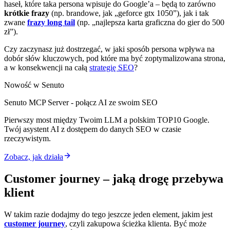
haseł, które taka persona wpisuje do Google’a – będą to zarówno
krótkie frazy
(np. brandowe, jak „geforce gtx 1050”), jak i tak
zwane
frazy long tail
(np. „najlepsza karta graficzna do gier do 500
zł”).
Czy zaczynasz już dostrzegać, w jaki sposób persona wpływa na
dobór słów kluczowych, pod które ma być zoptymalizowana strona,
a w konsekwencji na całą
strategię SEO
?
Nowość w Senuto
Senuto MCP Server - połącz AI ze swoim SEO
Pierwszy most między Twoim LLM a polskim TOP10 Google.
Twój asystent AI z dostępem do danych SEO w czasie
rzeczywistym.
Zobacz, jak działa
Customer journey – jaką drogę przebywa
klient
W takim razie dodajmy do tego jeszcze jeden element, jakim jest
customer journey
, czyli zakupowa ścieżka klienta. Być może