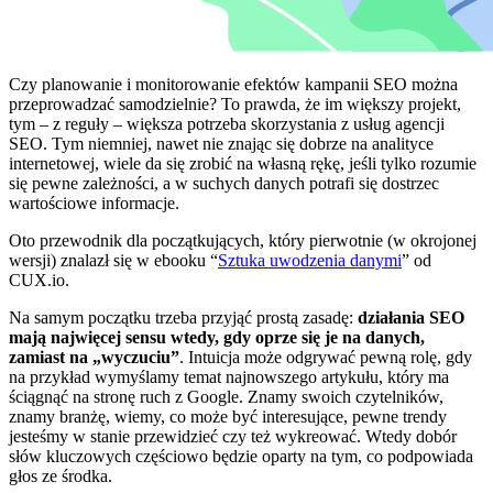
Czy planowanie i monitorowanie efektów kampanii SEO można
przeprowadzać samodzielnie? To prawda, że im większy projekt,
tym – z reguły – większa potrzeba skorzystania z usług agencji
SEO. Tym niemniej, nawet nie znając się dobrze na analityce
internetowej, wiele da się zrobić na własną rękę, jeśli tylko rozumie
się pewne zależności, a w suchych danych potrafi się dostrzec
wartościowe informacje.
Oto przewodnik dla początkujących, który pierwotnie (w okrojonej
wersji) znalazł się w ebooku “
Sztuka uwodzenia danymi
” od
CUX.io.
Na samym początku trzeba przyjąć prostą zasadę:
działania SEO
mają najwięcej sensu wtedy, gdy oprze się je na danych,
zamiast na „wyczuciu”
. Intuicja może odgrywać pewną rolę, gdy
na przykład wymyślamy temat najnowszego artykułu, który ma
ściągnąć na stronę ruch z Google. Znamy swoich czytelników,
znamy branżę, wiemy, co może być interesujące, pewne trendy
jesteśmy w stanie przewidzieć czy też wykreować. Wtedy dobór
słów kluczowych częściowo będzie oparty na tym, co podpowiada
głos ze środka.