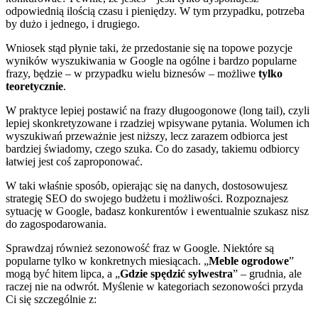
odpowiednią ilością czasu i pieniędzy. W tym przypadku, potrzeba
by dużo i jednego, i drugiego.
Wniosek stąd płynie taki, że przedostanie się na topowe pozycje
wyników wyszukiwania w Google na ogólne i bardzo popularne
frazy, będzie – w przypadku wielu biznesów – możliwe
tylko
teoretycznie
.
W praktyce lepiej postawić na frazy długoogonowe (long tail), czyli
lepiej skonkretyzowane i rzadziej wpisywane pytania. Wolumen ich
wyszukiwań przeważnie jest niższy, lecz zarazem odbiorca jest
bardziej świadomy, czego szuka. Co do zasady, takiemu odbiorcy
łatwiej jest coś zaproponować.
W taki właśnie sposób, opierając się na danych, dostosowujesz
strategię SEO do swojego budżetu i możliwości. Rozpoznajesz
sytuację w Google, badasz konkurentów i ewentualnie szukasz nisz
do zagospodarowania.
Sprawdzaj również sezonowość fraz w Google. Niektóre są
popularne tylko w konkretnych miesiącach. „
Meble ogrodowe
”
mogą być hitem lipca, a „
Gdzie spędzić sylwestra
” – grudnia, ale
raczej nie na odwrót. Myślenie w kategoriach sezonowości przyda
Ci się szczególnie z: