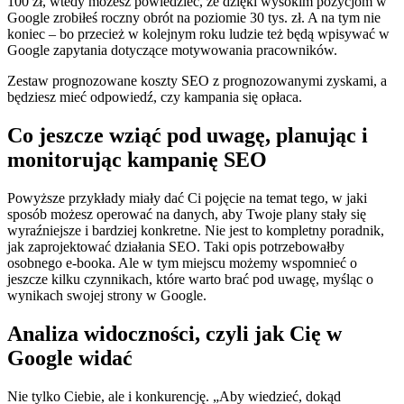
100 zł, wtedy możesz powiedzieć, że dzięki wysokim pozycjom w
Google zrobiłeś roczny obrót na poziomie 30 tys. zł. A na tym nie
koniec – bo przecież w kolejnym roku ludzie też będą wpisywać w
Google zapytania dotyczące motywowania pracowników.
Zestaw prognozowane koszty SEO z prognozowanymi zyskami, a
będziesz mieć odpowiedź, czy kampania się opłaca.
Co jeszcze wziąć pod uwagę, planując i
monitorując kampanię SEO
Powyższe przykłady miały dać Ci pojęcie na temat tego, w jaki
sposób możesz operować na danych, aby Twoje plany stały się
wyraźniejsze i bardziej konkretne. Nie jest to kompletny poradnik,
jak zaprojektować działania SEO. Taki opis potrzebowałby
osobnego e-booka. Ale w tym miejscu możemy wspomnieć o
jeszcze kilku czynnikach, które warto brać pod uwagę, myśląc o
wynikach swojej strony w Google.
Analiza widoczności, czyli jak Cię w
Google widać
Nie tylko Ciebie, ale i konkurencję. „Aby wiedzieć, dokąd