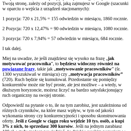
Twoją stronę, zależy od pozycji, jaką zajmujesz w Google (szacunki
w oparciu o wejścia z urządzeń stacjonarnych):
1 pozycja: 720 x 21,5% = 155 odwiedzin w miesiącu, 1860 rocznie.
2 Pozycja: 720 x 12,47% = 90 odwiedzin w miesiącu, 1080 rocznie.
3 pozycja: 720 x 7,94% = 57 odwiedzin w miesiącu, 684 rocznie.
I tak dalej.
Miej na uwadze, że jeśli znajdziesz się wysoko na frazę „
jak
motywować pracownika
”, to
będziesz widoczny również na
powiązane frazy
, takie jak „
motywowanie pracowników
” (śr.
1300 wyszukiwań w miesiącu) czy „
motywacja pracowników”
(720). Ruch będzie się kumulował. Przedostanie się pomiędzy
konkurentów może nie być proste, ale jest możliwe – a wtedy, w
dłuższym horyzoncie, możesz liczyć na bardzo satysfakcjonujący
ruch organiczny na swojej stronie.
Odpowiedź na pytanie o to, ile na tym zarobisz, jest uzależniona od
różnych czynników, na które masz wpływ, w tym od jakości
wykonania strony czy konkurencyjności i sposobu skonstruowania
oferty.
Jeśli z Google w ciągu roku wejdzie 10 tys. osób, a kupi
3% z nich, to sprzedasz 300 kursów
. Jeśli na jednym zarabiasz