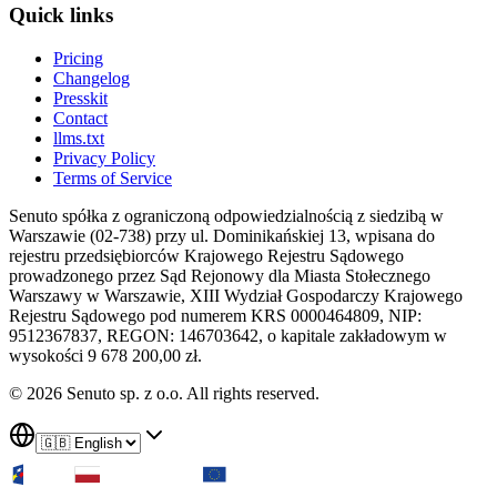
Quick links
Pricing
Changelog
Presskit
Contact
llms.txt
Privacy Policy
Terms of Service
Senuto spółka z ograniczoną odpowiedzialnością z siedzibą w
Warszawie (02-738) przy ul. Dominikańskiej 13, wpisana do
rejestru przedsiębiorców Krajowego Rejestru Sądowego
prowadzonego przez Sąd Rejonowy dla Miasta Stołecznego
Warszawy w Warszawie, XIII Wydział Gospodarczy Krajowego
Rejestru Sądowego pod numerem KRS 0000464809, NIP:
9512367837, REGON: 146703642, o kapitale zakładowym w
wysokości 9 678 200,00 zł.
© 2026 Senuto sp. z o.o. All rights reserved.