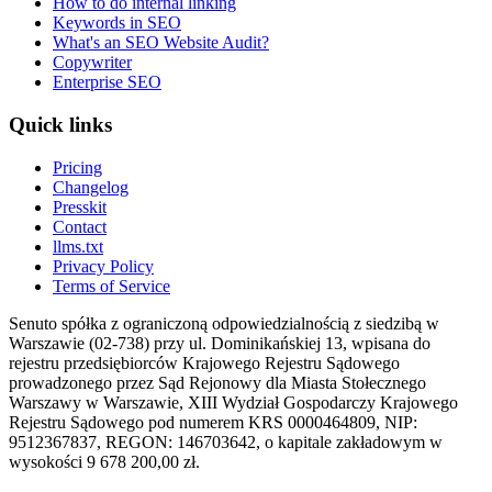
How to do internal linking
Keywords in SEO
What's an SEO Website Audit?
Copywriter
Enterprise SEO
Quick links
Pricing
Changelog
Presskit
Contact
llms.txt
Privacy Policy
Terms of Service
Senuto spółka z ograniczoną odpowiedzialnością z siedzibą w
Warszawie (02-738) przy ul. Dominikańskiej 13, wpisana do
rejestru przedsiębiorców Krajowego Rejestru Sądowego
prowadzonego przez Sąd Rejonowy dla Miasta Stołecznego
Warszawy w Warszawie, XIII Wydział Gospodarczy Krajowego
Rejestru Sądowego pod numerem KRS 0000464809, NIP:
9512367837, REGON: 146703642, o kapitale zakładowym w
wysokości 9 678 200,00 zł.