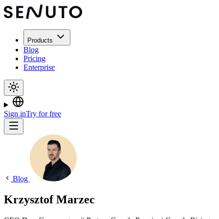
Products
Blog
Pricing
Enterprise
Sign in
Try for free
Blog
Krzysztof Marzec