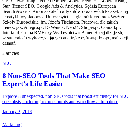
CEO DevaGroup, agencji Partner Google Premier i Google Rising
Star. Trener SEO, Google Ads & Analytics. Sędzia European
Search Awards. Autor szkoleń i artykułów oraz dwóch książek z tej
tematyki, wykładowca Uniwersytetu Jagiellońskiego oraz Wyższej
Szkoły Europejskiej im. Józefa Tischnera. Pracował dla takich
marek, jak: Allegro.pl, DaWanda, Neo24, Shoper.pl, Conrad.pl,
Interia.pl, Grupa RMF czy Wydawnictwo Bauer. Specjalizuje się
w strategiach wykorzystujących analitykę cyfrową do optymalizacji
działań.
2 articles
SEO
8 Non-SEO Tools That Make SEO
Expert’s Life Easier
Explore 8 unexpected, non-SEO tools that boost efficiency for SEO
specialists, including redirect audits and workflow automation.
January 2, 2019
Marketing