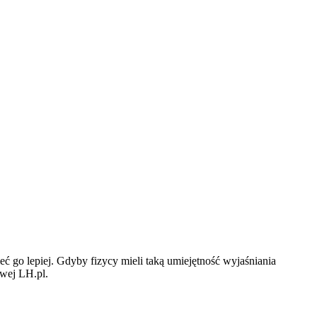
ć go lepiej. Gdyby fizycy mieli taką umiejętność wyjaśniania
wej LH.pl.