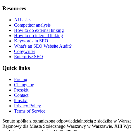
Resources
AI basics
Competitor analysis
How to do external linking
How to do internal linking
Keywords in SEO
What's an SEO Website Audit?
Copywriter
Enterprise SEO
Quick links
Pricing
Changelog
Presskit
Contact
llms.txt
Privacy Policy
Terms of Service
Senuto spółka z ograniczoną odpowiedzialnością z siedzibą w Warsz
Rejonowy dla Miasta Stołecznego Warszawy w Warszawie, XIII W