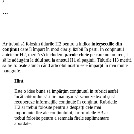
;
…
.
..
Ar trebui să folosim titlurile H2 pentru a indica
intersecțiile din
conținut
care îl împart în mod clar și lizibil în părți. În conținutul
antetelor H2, merită să includem
parole cheie
pe care nu am reușit
să le adăugăm la titlul sau la antetul H1 al paginii. Titlurile H3 merită
să fie folosite atunci când articolul nostru este împărțit în mai multe
paragrafe.
Hint
.
Este o idee bună să împărțim conținutul în rubrici astfel
încât cititorului să-i fie mai ușor să scaneze textul și să
recupereze informațiile conținute în conținut. Rubricile
H2 ar trebui folosite pentru a despărți cele mai
importante fire ale conținutului, iar rubricile H3 ar
trebui folosite pentru a semnala firele suplimentare
abordate.
.