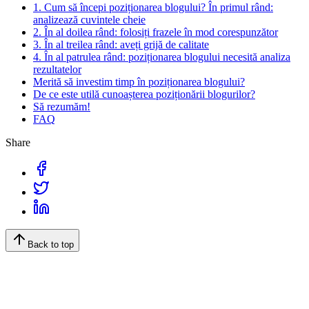
1. Cum să începi poziționarea blogului? În primul rând:
analizează cuvintele cheie
2. În al doilea rând: folosiți frazele în mod corespunzător
3. În al treilea rând: aveți grijă de calitate
4. În al patrulea rând: poziționarea blogului necesită analiza
rezultatelor
Merită să investim timp în poziționarea blogului?
De ce este utilă cunoașterea poziționării blogurilor?
Să rezumăm!
FAQ
Share
Back to top