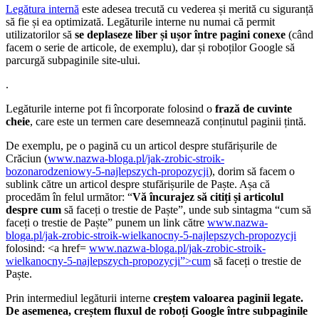
Legătura internă
este adesea trecută cu vederea și merită cu siguranță
să fie și ea optimizată. Legăturile interne nu numai că permit
utilizatorilor să
se deplaseze liber și ușor între pagini conexe
(când
facem o serie de articole, de exemplu), dar și roboților Google să
parcurgă subpaginile site-ului.
.
Legăturile interne pot fi încorporate folosind o
frază de cuvinte
cheie
, care este un termen care desemnează conținutul paginii țintă.
De exemplu, pe o pagină cu un articol despre stufărișurile de
Crăciun (
www.nazwa-bloga.pl/jak-zrobic-stroik-
bozonarodzeniowy-5-najlepszych-propozycji
), dorim să facem o
sublink către un articol despre stufărișurile de Paște. Așa că
procedăm în felul următor: “
Vă încurajez să citiți și articolul
despre cum
să faceți o trestie de Paște”, unde sub sintagma “cum să
faceți o trestie de Paște” punem un link către
www.nazwa-
bloga.pl/jak-zrobic-stroik-wielkanocny-5-najlepszych-propozycji
folosind: <a href=
www.nazwa-bloga.pl/jak-zrobic-stroik-
wielkanocny-5-najlepszych-propozycji”>cum
să faceți o trestie de
Paște.
Prin intermediul legăturii interne
creștem valoarea paginii legate.
De asemenea, creștem fluxul de roboți Google între subpaginile