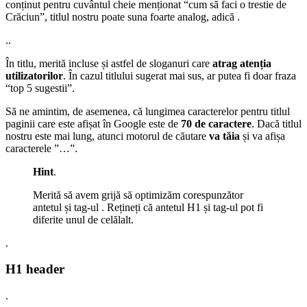
conținut pentru cuvântul cheie menționat “cum să faci o trestie de
Crăciun”, titlul nostru poate suna foarte analog, adică
.
..
În titlu, merită incluse și astfel de sloganuri care
atrag atenția
utilizatorilor
. În cazul titlului sugerat mai sus, ar putea fi doar fraza
“top 5 sugestii”.
Să ne amintim, de asemenea, că lungimea caracterelor pentru titlul
paginii care este afișat în Google este de
70 de caractere
. Dacă titlul
nostru este mai lung, atunci motorul de căutare
va tăia
și va afișa
caracterele ”…”.
Hint
.
Merită să avem grijă să optimizăm corespunzător
antetul și tag-ul
. Rețineți că antetul H1 și tag-ul
pot fi
diferite unul de celălalt.
.
H1 header
.