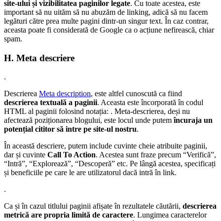
site-ului și vizibilitatea paginilor legate
. Cu toate acestea, este
important să nu uităm să nu abuzăm de linking, adică să nu facem
legături către prea multe pagini dintr-un singur text. În caz contrar,
aceasta poate fi considerată de Google ca o acțiune nefirească, chiar
spam.
H. Meta descriere
.
Descrierea
Meta description
, este altfel cunoscută ca fiind
descrierea textuală a paginii
. Aceasta este încorporată în codul
HTML al paginii folosind notația:
. Meta-descrierea, deși nu
afectează poziționarea blogului, este locul unde putem
încuraja un
potențial cititor să intre pe site-ul nostru
.
În această descriere, putem include cuvinte cheie atribuite paginii,
dar și cuvinte
Call To Action
. Acestea sunt fraze precum “Verifică”,
“Intră”, “Explorează”, “Descoperă” etc. Pe lângă acestea, specificați
și beneficiile pe care le are utilizatorul dacă intră în link.
.
Ca și în cazul titlului paginii afișate în rezultatele căutării,
descrierea
metrică are propria limită de caractere
. Lungimea caracterelor