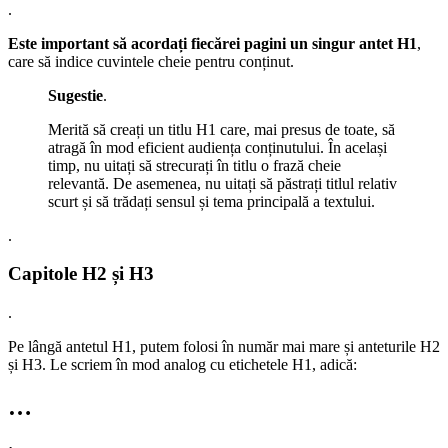
.
Este important să acordați fiecărei pagini un singur antet H1
,
care să indice cuvintele cheie pentru conținut.
Sugestie
.
Merită să creați un titlu H1 care, mai presus de toate, să
atragă în mod eficient audiența conținutului. În același
timp, nu uitați să strecurați în titlu o frază cheie
relevantă. De asemenea, nu uitați să păstrați titlul relativ
scurt și să trădați sensul și tema principală a textului.
.
Capitole H2 și H3
.
Pe lângă antetul H1, putem folosi în număr mai mare și anteturile H2
și H3. Le scriem în mod analog cu etichetele H1, adică:
…