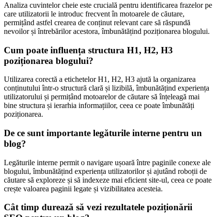
Analiza cuvintelor cheie este crucială pentru identificarea frazelor pe
care utilizatorii le introduc frecvent în motoarele de căutare,
permițând astfel crearea de conținut relevant care să răspundă
nevoilor și întrebărilor acestora, îmbunătățind poziționarea blogului.
Cum poate influența structura H1, H2, H3
poziționarea blogului?
Utilizarea corectă a etichetelor H1, H2, H3 ajută la organizarea
conținutului într-o structură clară și lizibilă, îmbunătățind experiența
utilizatorului și permițând motoarelor de căutare să înțeleagă mai
bine structura și ierarhia informațiilor, ceea ce poate îmbunătăți
poziționarea.
De ce sunt importante legăturile interne pentru un
blog?
Legăturile interne permit o navigare ușoară între paginile conexe ale
blogului, îmbunătățind experiența utilizatorilor și ajutând roboții de
căutare să exploreze și să indexeze mai eficient site-ul, ceea ce poate
crește valoarea paginii legate și vizibilitatea acesteia.
Cât timp durează să vezi rezultatele poziționării