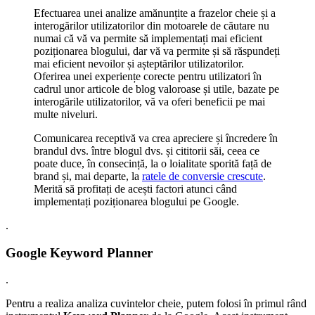
Efectuarea unei analize amănunțite a frazelor cheie și a
interogărilor utilizatorilor din motoarele de căutare nu
numai că vă va permite să implementați mai eficient
poziționarea blogului, dar vă va permite și să răspundeți
mai eficient nevoilor și așteptărilor utilizatorilor.
Oferirea unei experiențe corecte pentru utilizatori în
cadrul unor articole de blog valoroase și utile, bazate pe
interogările utilizatorilor, vă va oferi beneficii pe mai
multe niveluri.
Comunicarea receptivă va crea apreciere și încredere în
brandul dvs. între blogul dvs. și cititorii săi, ceea ce
poate duce, în consecință, la o loialitate sporită față de
brand și, mai departe, la
ratele de conversie crescute
.
Merită să profitați de acești factori atunci când
implementați poziționarea blogului pe Google.
.
Google Keyword Planner
.
Pentru a realiza analiza cuvintelor cheie, putem folosi în primul rând