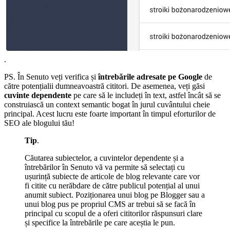
.
PS. În Senuto veți verifica și
întrebările adresate pe Google
de
către potențialii dumneavoastră cititori. De asemenea, veți găsi
cuvinte dependente
pe care să le includeți în text, astfel încât să se
construiască un context semantic bogat în jurul cuvântului cheie
principal. Acest lucru este foarte important în timpul eforturilor de
SEO ale blogului tău!
Tip
.
Căutarea subiectelor, a cuvintelor dependente și a
întrebărilor în Senuto vă va permite să selectați cu
ușurință subiecte de articole de blog relevante care vor
fi citite cu nerăbdare de către publicul potențial al unui
anumit subiect. Poziționarea unui blog pe Blogger sau a
unui blog pus pe propriul CMS ar trebui să se facă în
principal cu scopul de a oferi cititorilor răspunsuri clare
și specifice la întrebările pe care aceștia le pun.