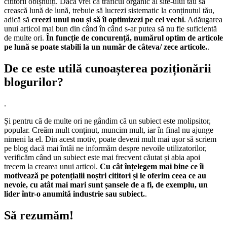
cititorii obișnuiți. Dacă vrei ca traficul organic al site-ului tău să
crească lună de lună, trebuie să lucrezi sistematic la conținutul tău,
adică să
creezi unul nou și să îl optimizezi pe cel vechi
. Adăugarea
unui articol mai bun din când în când s-ar putea să nu fie suficientă
de multe ori.
În funcție de concurență, numărul optim de articole
pe lună se poate stabili la un număr de câteva/ zece articole.
.
De ce este utilă cunoașterea poziționării
blogurilor?
.
Și pentru că de multe ori ne gândim că un subiect este molipsitor,
popular. Creăm mult conținut, muncim mult, iar în final nu ajunge
nimeni la el. Din acest motiv, poate deveni mult mai ușor să scriem
pe blog dacă mai întâi ne informăm despre nevoile utilizatorilor,
verificăm când un subiect este mai frecvent căutat și abia apoi
trecem la crearea unui articol.
Cu cât înțelegem mai bine ce îi
motivează pe potențialii noștri cititori și le oferim ceea ce au
nevoie, cu atât mai mari sunt șansele de a fi, de exemplu, un
lider într-o anumită industrie sau subiect.
.
Să rezumăm!