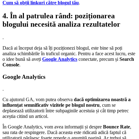
Cum să obții linkuri către blogul tău
.
4. În al patrulea rând: poziționarea
blogului necesită analiza rezultatelor
.
Dacă ai început deja să îți poziționezi blogul, este bine să poți
analiza schimbările în traficul organic. Pentru a face acest lucru, este
o idee bună să aveți
Google Analytics
conectate, precum și
Search
Console
.
Google Analytics
.
Cu ajutorul GA, vom putea observa
dacă optimizarea noastră a
influențat semnificativ vizitele pe blogul nostru
, cum se
deplasează utilizatorii între subpaginile acestuia și cât timp petrec
aceștia citind un articol.
În Google Analytics, vom avea informații și despre
Bounce Rate
,
sau rata de respingere. Dacă aceasta este ridicată adică faptul că
utilizatorii părăsesc foarte repede o anumită pagină. Ar trebui să