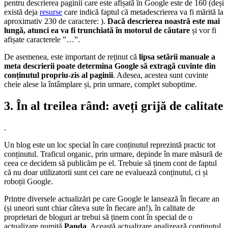
pentru descrierea paginii care este afișată în Google este de 160 (deși
există deja
resurse
care indică faptul că metadescrierea va fi mărită la
aproximativ 230 de caractere: ).
Dacă descrierea noastră este mai
lungă, atunci ea va fi trunchiată în motorul de căutare
și vor fi
afișate caracterele ”…”.
De asemenea, este important de reținut că
lipsa setării manuale a
meta descrierii poate determina Google să extragă cuvinte din
conținutul propriu-zis al paginii
. Adesea, acestea sunt cuvinte
cheie alese la întâmplare și, prin urmare, complet suboptime.
3. În al treilea rând: aveți grijă de calitate
.
Un blog este un loc special în care conținutul reprezintă practic tot
conținutul. Traficul organic, prin urmare, depinde în mare măsură de
ceea ce decidem să publicăm pe el. Trebuie să ținem cont de faptul
că nu doar utilizatorii sunt cei care ne evaluează conținutul, ci și
roboții Google.
Printre diversele actualizări pe care Google le lansează în fiecare an
(și uneori sunt chiar câteva sute în fiecare an!), în calitate de
proprietari de bloguri ar trebui să ținem cont în special de o
actualizare numită
Panda
. Această actualizare analizează conținutul