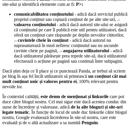
site-ului și identifică elemente cum ar fi:
P>:
comunicabilitatea conținutului
- adică dacă serviciul publică
propriul conținut sau copiază conținut de pe alte site-uri, .-
valoarea conținutului
- adică dacă autorul site-ului se asigură
că conținutul pe care îl publică este util pentru utilizatori, dacă
oferă un conținut care răspunde pe deplin nevoilor cititorilor,
.-
cuvintele cheie în conținut
- adică dacă autorul nu
suprasaturează în mod nefiresc conținutul sau nu ascunde
cuvinte cheie pe pagină, .-
angajarea utilizatorului
- adică
dacă utilizatorul părăsește prea repede site-ul, dacă utilizatorul
efectuează o acțiune pe pagină sau continuă între subpagini.
Dacă știm deja ce îi place și ce punctează Panda, ar trebui să scriem
pe blog în așa fel încât utilizatorii să primească
un conținut cât mai
mult conținut unic și valoros pentru ei
, 100% relevant pentru
nevoile lor.
În contextul calității,
este demn de menționat și linkurile
care pot
duce către blogul nostru. Cel mai sigur este dacă acestea conduc din
surse de încredere și valoroase, adică
de la alte bloguri și site-uri
legate tematic
. În funcție de locul de unde duc linkurile către blogul
nostru, Google evaluează încrederea în site-ul nostru, care este
evaluată și de o altă actualizare a sa numită
Penguin
.