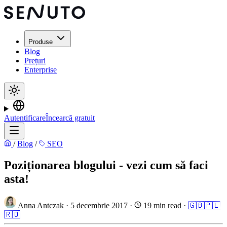
Produse
Blog
Prețuri
Enterprise
Autentificare
Încearcă gratuit
/
Blog
/
SEO
Poziționarea blogului - vezi cum să faci
asta!
Anna Antczak
·
5 decembrie 2017
·
19 min read
·
🇬🇧
🇵🇱
🇷🇴