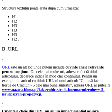
Structura textului poate arăta după cum urmează:
H1
H2
H3
H3
H3
H2 .
D. URL
.
URL
este un alt loc unde putem include
cuvinte cheie relevante
pentru conținut
. De cele mai multe ori, adresa reflectă titlul
articolului, deoarece indică în mod clar conținutul. Pentru un
exemplu de articol cu titlul: URL-ul unui articol: “Cum să faci o
trestie de Crăciun - 5 cele mai bune sugestii”, adresa URL ar putea fi
www.nazwa-bloga.pl/jak-zrobic-stroik-bozonarodzeniowy-5-
najlepszych-propozycji
.
.
Cuvintele cheie din URL nu au un impact esențial asupra