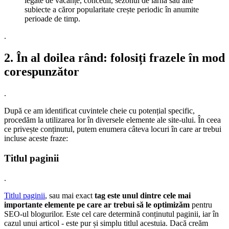
legate de vacanțe, concedii, sezonul de iarnă sau alte
subiecte a căror popularitate crește periodic în anumite
perioade de timp.
.
2. În al doilea rând: folosiți frazele în mod
corespunzător
.
După ce am identificat cuvintele cheie cu potențial specific,
procedăm la utilizarea lor în diversele elemente ale site-ului. În ceea
ce privește conținutul, putem enumera câteva locuri în care ar trebui
incluse aceste fraze:
Titlul paginii
.
Titlul paginii
, sau mai exact
tag
este unul dintre cele mai
importante elemente pe care ar trebui să le optimizăm
pentru
SEO-ul blogurilor. Este cel care determină conținutul paginii, iar în
cazul unui articol - este pur și simplu titlul acestuia. Dacă creăm