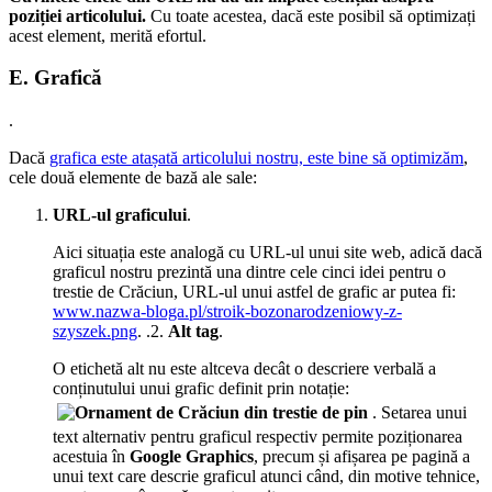
poziției articolului.
Cu toate acestea, dacă este posibil să optimizați
acest element, merită efortul.
E. Grafică
.
Dacă
grafica este atașată articolului nostru, este bine să optimizăm
,
cele două elemente de bază ale sale:
URL-ul graficului
.
Aici situația este analogă cu URL-ul unui site web, adică dacă
graficul nostru prezintă una dintre cele cinci idei pentru o
trestie de Crăciun, URL-ul unui astfel de grafic ar putea fi:
www.nazwa-bloga.pl/stroik-bozonarodzeniowy-z-
szyszek.png
. .2.
Alt tag
.
O etichetă alt nu este altceva decât o descriere verbală a
conținutului unui grafic definit prin notație:
. Setarea unui
text alternativ pentru graficul respectiv permite poziționarea
acestuia în
Google Graphics
, precum și afișarea pe pagină a
unui text care descrie graficul atunci când, din motive tehnice,