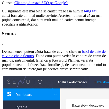
Citește:
Cât timp durează SEO pe Google?
.
Cu siguranță este mai bine să căutați fraze așa numite
long tail
,
adică formate din mai multe cuvinte. Acestea nu numai că au mai
puțină concurență, dar sunt mult mai indicative pentru intenția
specifică a utilizatorilor.
Senuto
.
De asemenea, putem căuta fraze de cuvinte cheie în
bază de date de
cuvinte cheie Senuto
. După cum puteți vedea în captura de ecran de
mai jos, instrumentul, la fel ca și Keyword Planner, va arăta
popularitatea unei fraze, fraze înrudite și, de asemenea, momentul în
care numărul de interogări pe acestea crește semnificativ.