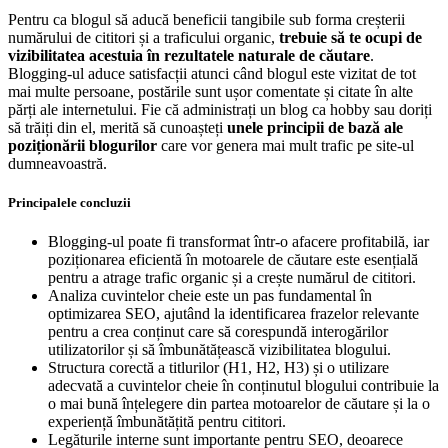
Pentru ca blogul să aducă beneficii tangibile sub forma creșterii
numărului de cititori și a traficului organic,
trebuie să te ocupi de
vizibilitatea acestuia în rezultatele naturale de căutare
.
Blogging-ul aduce satisfacții atunci când blogul este vizitat de tot
mai multe persoane, postările sunt ușor comentate și citate în alte
părți ale internetului. Fie că administrați un blog ca hobby sau doriți
să trăiți din el, merită să cunoașteți
unele principii de bază ale
poziționării blogurilor
care vor genera mai mult trafic pe site-ul
dumneavoastră.
Principalele concluzii
Blogging-ul poate fi transformat într-o afacere profitabilă, iar
poziționarea eficientă în motoarele de căutare este esențială
pentru a atrage trafic organic și a crește numărul de cititori.
Analiza cuvintelor cheie este un pas fundamental în
optimizarea SEO, ajutând la identificarea frazelor relevante
pentru a crea conținut care să corespundă interogărilor
utilizatorilor și să îmbunătățească vizibilitatea blogului.
Structura corectă a titlurilor (H1, H2, H3) și o utilizare
adecvată a cuvintelor cheie în conținutul blogului contribuie la
o mai bună înțelegere din partea motoarelor de căutare și la o
experiență îmbunătățită pentru cititori.
Legăturile interne sunt importante pentru SEO, deoarece