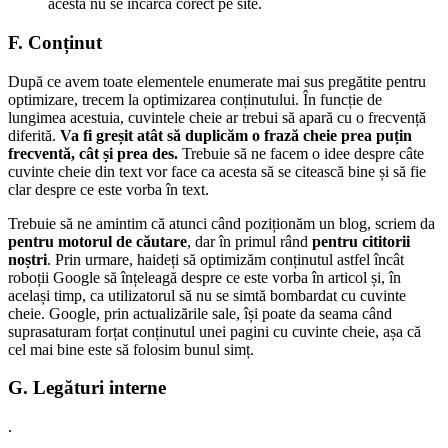
acesta nu se încarcă corect pe site.
F. Conținut
După ce avem toate elementele enumerate mai sus pregătite pentru
optimizare, trecem la optimizarea conținutului. În funcție de
lungimea acestuia, cuvintele cheie ar trebui să apară cu o frecvență
diferită.
Va fi greșit atât să duplicăm o frază cheie prea puțin
frecventă, cât și prea des.
Trebuie să ne facem o idee despre câte
cuvinte cheie din text vor face ca acesta să se citească bine și să fie
clar despre ce este vorba în text.
Trebuie să ne amintim că atunci când poziționăm un blog, scriem da
pentru motorul de căutare
, dar în primul rând
pentru cititorii
noștri
. Prin urmare, haideți să optimizăm conținutul astfel încât
roboții Google să înțeleagă despre ce este vorba în articol și, în
același timp, ca utilizatorul să nu se simtă bombardat cu cuvinte
cheie. Google, prin actualizările sale, își poate da seama când
suprasaturam forțat conținutul unei pagini cu cuvinte cheie, așa că
cel mai bine este să folosim bunul simț.
G. Legături interne
.