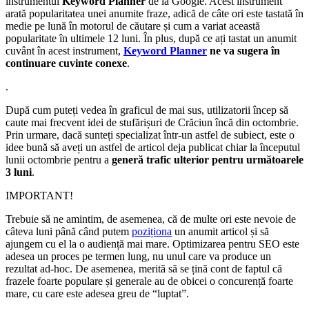
instrumentul
Keyword Planner
de la Google. Acest instrument
arată popularitatea unei anumite fraze, adică de câte ori este tastată în
medie pe lună în motorul de căutare și cum a variat această
popularitate în ultimele 12 luni. În plus, după ce ați tastat un anumit
cuvânt în acest instrument,
Keyword Planner
ne va sugera în
continuare cuvinte conexe
.
.
După cum puteți vedea în graficul de mai sus, utilizatorii încep să
caute mai frecvent idei de stufărișuri de Crăciun încă din octombrie.
Prin urmare, dacă sunteți specializat într-un astfel de subiect, este o
idee bună să aveți un astfel de articol deja publicat chiar la începutul
lunii octombrie pentru a
generă trafic ulterior pentru următoarele
3 luni
.
IMPORTANT!
Trebuie să ne amintim, de asemenea, că de multe ori este nevoie de
câteva luni până când putem
poziționa
un anumit articol și să
ajungem cu el la o audiență mai mare. Optimizarea pentru SEO este
adesea un proces pe termen lung, nu unul care va produce un
rezultat ad-hoc. De asemenea, merită să se țină cont de faptul că
frazele foarte populare și generale au de obicei o concurență foarte
mare, cu care este adesea greu de “luptat”.