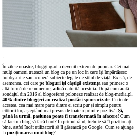
.
În zilele noastre, blogging-ul a devenit extrem de popular. Cei mai
mulți oameni tratează un blog ca pe un loc în care își împărtășesc
hobby-urile sau acoperă subiecte legate de stilul de viață. Există, de
asemenea, cei care
pe bloguri își câștigă existența
sau primesc o
altă formă de remunerare,
adică
datorită acestuia. După cum arată
sondajul din 2016 al blogosferei poloneze realizat de blog-media.pl,
40% dintre bloggeri au realizat postări sponsorizate
. Cu toate
acestea, cea mai mare parte dintre ei scriu pur și simplu pentru
cititorii lor, așteptând mai presus de toate o primire pozitivă.
Și,
până la urmă, pasiunea poate fi transformată în afacere!
Cum
să faci un blog să facă bani? În primul rând, trebuie să îl poziționați
bine, astfel încât utilizatorii să îl găsească pe Google. Cum se ajunge
la
poziționarea unui blog
?