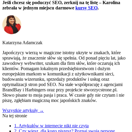
Jeśli chcesz się poduczyć SEO, zerknij na tę listę – Karolina
zebrała w jednym miejscu darmowe
kursy SEO
.
Katarzyna Adamczak
Japończycy wierzą w magiczne istotny ukryte w znakach, które
sprawiają, że znaczenie słów się spełnia. Od ponad pięciu lat, jako
zawodowy webwriter, szukam dla firm słów, które oczarują ich
klientów. Pomagam lokalnym przedsiębiorstwom i dużym
europejskim markom w komunikacji z użytkownikami sieci,
budowaniu wizerunku, sprzedaży produktów i usług oraz
optymalizacji stron pod SEO. Na stałe współpracuję z agencjami
BrandBay i Harbingers oraz przy projekcie stworzycstrone.pl.
Słowo pisane to moja pasja i praca. W czasie gdy nie czytam i nie
piszę, zgłębiam magiczną moc japońskich znaków.
Wszystkie artykuły →
Na tej stronie
1. Artykułów w internecie nikt nie czyta
2. Czy wiesz, dla kogo piszesz? Poznaj swoją personę