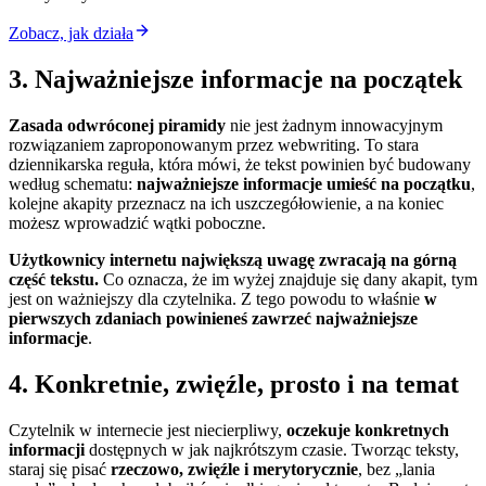
Zobacz, jak działa
3. Najważniejsze informacje na początek
Zasada odwróconej piramidy
nie jest żadnym innowacyjnym
rozwiązaniem zaproponowanym przez webwriting. To stara
dziennikarska reguła, która mówi, że tekst powinien być budowany
według schematu:
najważniejsze informacje umieść na początku
,
kolejne akapity przeznacz na ich uszczegółowienie, a na koniec
możesz wprowadzić wątki poboczne.
Użytkownicy internetu największą uwagę zwracają na górną
część tekstu.
Co oznacza, że im wyżej znajduje się dany akapit, tym
jest on ważniejszy dla czytelnika. Z tego powodu to właśnie
w
pierwszych zdaniach powinieneś zawrzeć najważniejsze
informacje
.
4. Konkretnie, zwięźle, prosto i na temat
Czytelnik w internecie jest niecierpliwy,
oczekuje konkretnych
informacji
dostępnych w jak najkrótszym czasie. Tworząc teksty,
staraj się pisać
rzeczowo, zwięźle i merytorycznie
, bez „lania