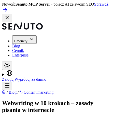
Nowość
Senuto MCP Server
- połącz AI ze swoim SEO
Sprawdź
Produkty
Blog
Cennik
Enterprise
Zaloguj
Wypróbuj za darmo
/
Blog
/
Content marketing
Webwriting w 10 krokach – zasady
pisania w internecie