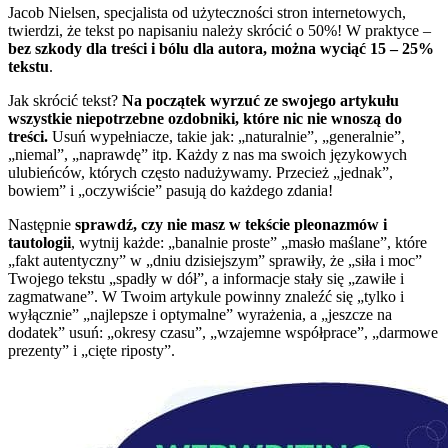
Jacob Nielsen, specjalista od użyteczności stron internetowych,
twierdzi, że tekst po napisaniu należy skrócić o 50%! W praktyce –
bez szkody dla treści i bólu dla autora, można wyciąć 15 – 25%
tekstu
.
Jak skrócić tekst?
Na początek wyrzuć ze swojego artykułu
wszystkie niepotrzebne ozdobniki, które nic nie wnoszą do
treści.
Usuń wypełniacze, takie jak: „naturalnie”, „generalnie”,
„niemal”, „naprawdę” itp. Każdy z nas ma swoich językowych
ulubieńców, których często nadużywamy. Przecież „jednak”,
bowiem” i „oczywiście” pasują do każdego zdania!
Następnie
sprawdź, czy nie masz w tekście pleonazmów i
tautologii
, wytnij każde: „banalnie proste” „masło maślane”, które
„fakt autentyczny” w „dniu dzisiejszym” sprawiły, że „siła i moc”
Twojego tekstu „spadły w dół”, a informacje stały się „zawiłe i
zagmatwane”. W Twoim artykule powinny znaleźć się „tylko i
wyłącznie” „najlepsze i optymalne” wyrażenia, a „jeszcze na
dodatek” usuń: „okresy czasu”, „wzajemne współprace”, „darmowe
prezenty” i „cięte riposty”.