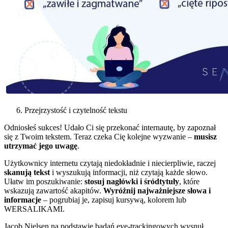
Przejrzystość i czytelność tekstu
Odniosłeś sukces! Udało Ci się przekonać internautę, by zapoznał
się z Twoim tekstem. Teraz czeka Cię kolejne wyzwanie –
musisz
utrzymać jego uwagę
.
Użytkownicy internetu czytają niedokładnie i niecierpliwie, raczej
skanują tekst
i wyszukują informacji, niż czytają każde słowo.
Ułatw im poszukiwanie:
stosuj nagłówki i śródtytuły
, które
wskazują zawartość akapitów.
Wyróżnij najważniejsze słowa i
informacje
– pogrubiaj je, zapisuj kursywą, kolorem lub
WERSALIKAMI.
Jacob Nielsen na podstawie badań eye-trackingowych wysnuł