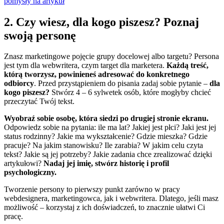
pomysły na artykuł
2. Czy wiesz, dla kogo piszesz? Poznaj
swoją personę
Znasz marketingowe pojęcie grupy docelowej albo targetu? Persona
jest tym dla webwritera, czym target dla marketera.
Każdą treść,
którą tworzysz, powinieneś adresować do konkretnego
odbiorcy
. Przed przystąpieniem do pisania zadaj sobie pytanie –
dla
kogo piszesz?
Stwórz 4 – 6 sylwetek osób, które mogłyby chcieć
przeczytać Twój tekst.
Wyobraź sobie osobę, która siedzi po drugiej stronie ekranu.
Odpowiedz sobie na pytania: ile ma lat? Jakiej jest płci? Jaki jest jej
status rodzinny? Jakie ma wykształcenie? Gdzie mieszka? Gdzie
pracuje? Na jakim stanowisku? Ile zarabia? W jakim celu czyta
tekst? Jakie są jej potrzeby? Jakie zadania chce zrealizować dzięki
artykułowi?
Nadaj jej imię, stwórz historię i profil
psychologiczny.
Tworzenie persony to pierwszy punkt zarówno w pracy
webdesignera, marketingowca, jak i webwritera. Dlatego, jeśli masz
możliwość – korzystaj z ich doświadczeń, to znacznie ułatwi Ci
pracę.