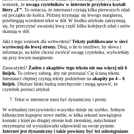
wniosek, że
uwaga czytelników w internecie przybiera kształt
litery „F”
. To oznacza, że internauci czytają kilka pierwszych zdań
od początku do końca. Później trzymając się lewego marginesu,
przebiegają wzrokiem tekst w dół. W środku artykułu zatrzymują
się, by przeczytać uważniej lewą część kilku kolejnych zdań i znów
skanują w dół.
Jaki z tego wniosek dla webwritera?
Teksty publikowane w sieci
wyrównuj do lewej strony.
Dbaj, o ile to możliwe, by słowa i
informacje, na które chcesz zwrócić uwagę czytelnika, wyświetlały
się przy lewym marginesie.
Zauważyłeś?
Żaden z akapitów tego tekstu nie ma więcej niż 6
linijek.
To celowy zabieg, aby nie przerażać Cię ścianą tekstu.
Internauci chętniej czytają teksty podzielone na
akapity po 4 – 6
linijek
. Dłuższe bloki budzą zniechęcenie i mogą sprawić, że
czytelnik porzuci artykuł.
Tekst w internecie musi być dynamiczny i prosty
W wirtualnej rzeczywistości wszystko dzieje się szybko. Jednym
kliknięciem kupujesz nowe meble, w kilka sekund nawiązujesz
kontakt z kimś po drugiej stronie kuli ziemskiej, natychmiast
otrzymujesz od wyszukiwarki odpowiedź na swoje pytanie.
Internet jest dynamiczny i takie powinny być też udostępniane