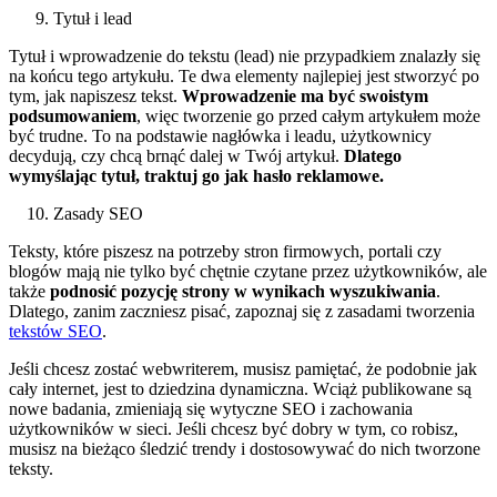
Tytuł i lead
Tytuł i wprowadzenie do tekstu (lead) nie przypadkiem znalazły się
na końcu tego artykułu. Te dwa elementy najlepiej jest stworzyć po
tym, jak napiszesz tekst.
Wprowadzenie ma być swoistym
podsumowaniem
, więc tworzenie go przed całym artykułem może
być trudne. To na podstawie nagłówka i leadu, użytkownicy
decydują, czy chcą brnąć dalej w Twój artykuł.
Dlatego
wymyślając tytuł, traktuj go jak hasło reklamowe.
Zasady SEO
Teksty, które piszesz na potrzeby stron firmowych, portali czy
blogów mają nie tylko być chętnie czytane przez użytkowników, ale
także
podnosić pozycję strony w wynikach wyszukiwania
.
Dlatego, zanim zaczniesz pisać, zapoznaj się z zasadami tworzenia
tekstów SEO
.
Jeśli chcesz zostać webwriterem, musisz pamiętać, że podobnie jak
cały internet, jest to dziedzina dynamiczna. Wciąż publikowane są
nowe badania, zmieniają się wytyczne SEO i zachowania
użytkowników w sieci. Jeśli chcesz być dobry w tym, co robisz,
musisz na bieżąco śledzić trendy i dostosowywać do nich tworzone
teksty.