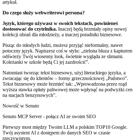
artykuł.
Do czego służy webwriterowi persona?
Język, którego używasz w swoich tekstach, powinieneś
dostosować do czytelnika.
Inaczej będą brzmiały opisy nowej
kolekcji ubrań dla młodzieży, a inaczej poradniki biznesowe.
Pisząc do młodych ludzi, możesz przyjąć nieformalny, nawet
potoczny język. Napiszesz coś w stylu: „zielona bluza z kapturem
odświeży Twój wiosenny look, świetnie wygląda ze slimami.
Koleżanki w szkole będą Ci jej zazdrościć”.
Natomiast tworząc tekst biznesowy, użyj literackiego języka, a
zwracając się do klientów – formy grzecznościowej „Państwo”.
Tekst biznesowy może brzmieć tak: „Wprowadzona przez rząd
wyższa stawka opłaty paliwowej może wpłynąć na podwyżki cen
na stacjach benzynowych”.
Nowość w Senuto
Senuto MCP Server - połącz AI ze swoim SEO
Pierwszy most między Twoim LLM a polskim TOP10 Google.
Twój asystent AI z dostępem do danych SEO w czasie
rzeczywistym.