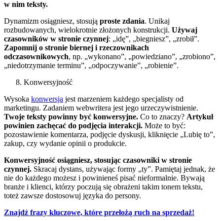
w nim teksty.
Dynamizm osiągniesz, stosują
proste zdania
. Unikaj
rozbudowanych, wielokrotnie złożonych konstrukcji.
Używaj
czasowników w stronie czynnej
: „idę”, „biegniesz”, „zrobił”.
Zapomnij o stronie biernej i rzeczownikach
odczasownikowych
, np. „wykonano”, „powiedziano”, „zrobiono”,
„niedotrzymanie terminu”, „odpoczywanie”, „robienie”.
Konwersyjność
Wysoka
konwersja
jest marzeniem każdego specjalisty od
marketingu. Zadaniem webwritera jest jego urzeczywistnienie.
Twoje teksty powinny być konwersyjne.
Co to znaczy?
Artykuł
powinien zachęcać do podjęcia interakcji.
Może to być:
pozostawienie komentarza, podjęcie dyskusji, kliknięcie „Lubię to”,
zakup, czy wydanie opinii o produkcie.
Konwersyjność osiągniesz, stosując czasowniki w stronie
czynnej.
Skracaj dystans, używając formy „ty”. Pamiętaj jednak, że
nie do każdego możesz i powinieneś pisać nieformalnie. Bywają
branże i klienci, którzy poczują się obrażeni takim tonem tekstu,
toteż zawsze dostosowuj języka do persony.
Znajdź frazy kluczowe, które przełożą ruch na sprzedaż!