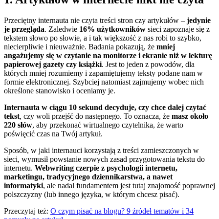
Przeciętny internauta nie czyta treści stron czy artykułów –
jedynie
je przegląda
. Zaledwie
16% użytkowników
sieci zapoznaje się z
tekstem słowo po słowie, a i tak większość z nas robi to szybko,
niecierpliwie i nieuważnie. Badania pokazują, że
mniej
angażujemy się w czytanie na monitorze i ekranie niż w lekturę
papierowej gazety czy książki
. Jest to jeden z powodów, dla
których mniej rozumiemy i zapamiętujemy teksty podane nam w
formie elektronicznej. Szybciej natomiast zajmujemy wobec nich
określone stanowisko i oceniamy je.
Internauta w ciągu 10 sekund decyduje, czy chce dalej czytać
tekst
, czy woli przejść do następnego. To oznacza, że
masz około
220 słów
, aby przekonać wirtualnego czytelnika, że warto
poświęcić czas na Twój artykuł.
Sposób, w jaki internauci korzystają z treści zamieszczonych w
sieci, wymusił powstanie nowych zasad przygotowania tekstu do
internetu.
Webwriting czerpie z psychologii internetu,
marketingu, tradycyjnego dziennikarstwa, a nawet
informatyki
, ale nadal fundamentem jest tutaj znajomość poprawnej
polszczyzny (lub innego języka, w którym chcesz pisać).
Przeczytaj też:
O czym pisać na blogu? 9 źródeł tematów i 34