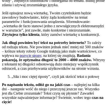
wody”, zbędnych ozdobników i odbiegania od tematu. Buduj proste
zdania i używaj zrozumiałego języka.
Jeśli opisujesz nową wiertarkę, Twoim czytelnikiem będzie
zawodowy budowlaniec, który żąda konkretów na temat
parametrów i funkcjonowania urządzenia. Sformułowanie:
„wiertarka de facto stanowi jedno z newralgicznych elektronarzędzi
w warsztacie”, jest zawiłe, mało konkretne i niezrozumiałe.
Zirytujesz tylko klienta
, który zamówi wiertarkę u konkurencji.
Jak długi powinien być tekst na potrzeby internetu?
To zależy
od rodzaju tekstu. Nie powinien jednak mieć mniej niż 500 znaków
– krótsze teksty roboty Google traktują jako mało wartościowe, co
wpływa na
pozycje strony
, na której się znajdują.
Badania
pokazują, że optymalna długość to 2000 – 4000 znaków.
Witryny
z tekstami tej długości odnotowują dużo mniejszy współczynnik
odrzuceń, a czas przebywania użytkowników na stronie wzrasta.
„Siła i moc ciętej riposty”, czyli jak skrócić tekst o połowę
Po napisaniu tekstu, odłóż go na jakiś czas
– najlepiej na kilka
dni – następnie wróć do niego i przeczytaj jeszcze raz. Wszystko
jest dla Ciebie zrozumiałe? Tekst czyta się płynnie? Zawarłeś
wszystkie najważniejsze informacje? Świetnie, wobec tego
czas na
cięcie!