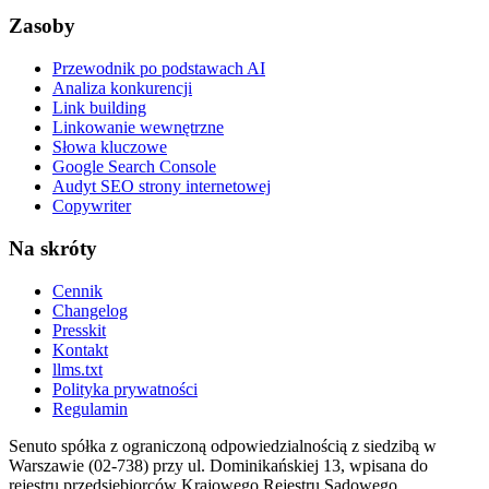
Zasoby
Przewodnik po podstawach AI
Analiza konkurencji
Link building
Linkowanie wewnętrzne
Słowa kluczowe
Google Search Console
Audyt SEO strony internetowej
Copywriter
Na skróty
Cennik
Changelog
Presskit
Kontakt
llms.txt
Polityka prywatności
Regulamin
Senuto spółka z ograniczoną odpowiedzialnością z siedzibą w
Warszawie (02-738) przy ul. Dominikańskiej 13, wpisana do
rejestru przedsiębiorców Krajowego Rejestru Sądowego