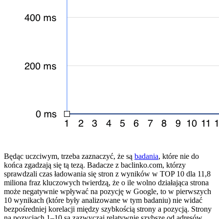
Będąc uczciwym, trzeba zaznaczyć, że są
badania
, które nie do
końca zgadzają się tą tezą. Badacze z baclinko.com, którzy
sprawdzali czas ładowania się stron z wyników w TOP 10 dla 11,8
miliona fraz kluczowych twierdzą, że o ile wolno działająca strona
może negatywnie wpływać na pozycję w Google, to w pierwszych
10 wynikach (które były analizowane w tym badaniu) nie widać
bezpośredniej korelacji między szybkością strony a pozycją. Strony
na pozycjach 1–10 są zazwyczaj relatywnie szybsze od adresów