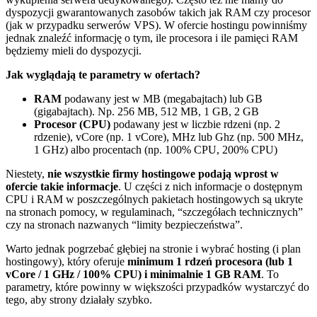
dyspozycji gwarantowanych zasobów takich jak RAM czy procesor
(jak w przypadku serwerów VPS). W ofercie hostingu powinniśmy
jednak znaleźć informację o tym, ile procesora i ile pamięci RAM
będziemy mieli do dyspozycji.
Jak wyglądają te parametry w ofertach?
RAM
podawany jest w MB (megabajtach) lub GB
(gigabajtach). Np. 256 MB, 512 MB, 1 GB, 2 GB
Procesor (CPU)
podawany jest w liczbie rdzeni (np. 2
rdzenie), vCore (np. 1 vCore), MHz lub Ghz (np. 500 MHz,
1 GHz) albo procentach (np. 100% CPU, 200% CPU)
Niestety,
nie wszystkie firmy hostingowe podają wprost w
ofercie takie informacje
. U części z nich informacje o dostępnym
CPU i RAM w poszczególnych pakietach hostingowych są ukryte
na stronach pomocy, w regulaminach, “szczegółach technicznych”
czy na stronach nazwanych “limity bezpieczeństwa”.
Warto jednak pogrzebać głębiej na stronie i wybrać hosting (i plan
hostingowy), który oferuje
minimum 1 rdzeń procesora (lub 1
vCore / 1 GHz / 100% CPU) i minimalnie 1 GB RAM
. To
parametry, które powinny w większości przypadków wystarczyć do
tego, aby strony działały szybko.