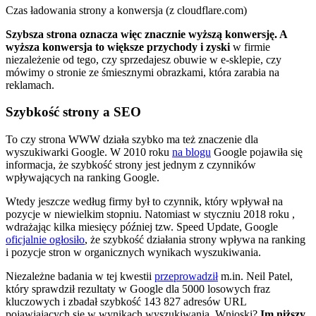
Czas ładowania strony a konwersja (z cloudflare.com)
Szybsza strona oznacza więc znacznie wyższą konwersję. A
wyższa konwersja to większe przychody i zyski
w firmie
niezależenie od tego, czy sprzedajesz obuwie w e-sklepie, czy
mówimy o stronie ze śmiesznymi obrazkami, która zarabia na
reklamach.
Szybkość strony a SEO
To czy strona WWW działa szybko ma też znaczenie dla
wyszukiwarki Google. W 2010 roku
na blogu
Google pojawiła się
informacja, że szybkość strony jest jednym z czynników
wpływających na ranking Google.
Wtedy jeszcze według firmy był to czynnik, który wpływał na
pozycje w niewielkim stopniu. Natomiast w styczniu 2018 roku ,
wdrażając kilka miesięcy później tzw. Speed Update, Google
oficjalnie ogłosiło
, że szybkość działania strony wpływa na ranking
i pozycje stron w organicznych wynikach wyszukiwania.
Niezależne badania w tej kwestii
przeprowadził
m.in. Neil Patel,
który sprawdził rezultaty w Google dla 5000 losowych fraz
kluczowych i zbadał szybkość 143 827 adresów URL
pojawiających się w wynikach wyszukiwania. Wnioski?
Im niższy