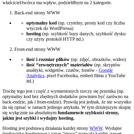
właściciel/twórca ma wpływ, podzieliłbym na 2 kategorie.
Back-end strony WWW
optymalny kod
(np. czytelny, prosty kod czy liczba
wtyczek do WordPressa)
hosting
(np. szybkość bazy danych, szybkość dysku
czy użyty protokół HTTP itd.)
Front-end strony WWW
ilość i rozmiar plików
(np. zdjęć, obrazków, wideo)
ilość “zewnętrznych” materiałów
(np. skryptów
analityki, widgetów, czatów, fontów -
Google
Analytics
, pixel Facebooka, embed filmu z YouTube
itd.)
Trochę tego jest i część z wymienionych rzeczy się przenika (np.
optymalny kod bez zbędnych dodatków powinien być zarówno na
back-endzie, jak i front-endzie). Prawdą jest jednak, że nie wszystko
da się opisać w ramach jednego artykułu. W tym dzisiejszym skupię
się wyłącznie na absolutnym
fundamencie szybkości strony,
jakim jest szybki i wydajny hosting.
Hosting jest podstawą działania każdej strony
WWW
. Wydajne
środowisko hostingowe i zapas “mocy” pozwala każdej, nawet