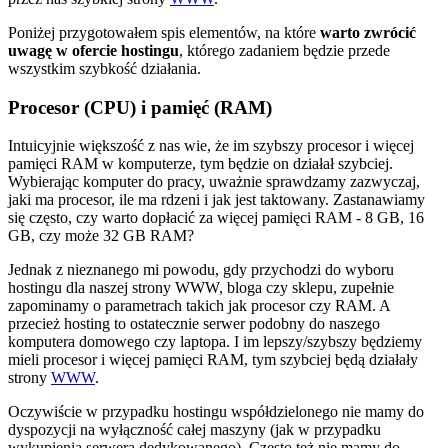
Poniżej przygotowałem spis elementów, na które
warto zwrócić
uwagę w ofercie hostingu
, którego zadaniem będzie przede
wszystkim szybkość działania.
Procesor (CPU) i pamięć (RAM)
Intuicyjnie większość z nas wie, że im szybszy procesor i więcej
pamięci RAM w komputerze, tym będzie on działał szybciej.
Wybierając komputer do pracy, uważnie sprawdzamy zazwyczaj,
jaki ma procesor, ile ma rdzeni i jak jest taktowany. Zastanawiamy
się często, czy warto dopłacić za więcej pamięci RAM - 8 GB, 16
GB, czy może 32 GB RAM?
Jednak z nieznanego mi powodu, gdy przychodzi do wyboru
hostingu dla naszej strony WWW, bloga czy sklepu, zupełnie
zapominamy o parametrach takich jak procesor czy RAM. A
przecież hosting to ostatecznie serwer podobny do naszego
komputera domowego czy laptopa. I im lepszy/szybszy będziemy
mieli procesor i więcej pamięci RAM, tym szybciej będą działały
strony
WWW
.
Oczywiście w przypadku hostingu współdzielonego nie mamy do
dyspozycji na wyłączność całej maszyny (jak w przypadku
wykupienia serwera dedykowanego). Często też nie mamy do