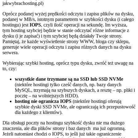
jakwybrachosting.pl)
Oprócz podanej wyżej prędkości odczytu i zapisu plików na dysku,
podanej w MB/s, istotnym parametrem w szybkości dysku (i całego
hostingu) jest
IOPS
, czyli ilość operacji na sekundę. Im wyższa,
tym hosting szybciej będzie w stanie odczytać różne informacje z
dysku (i je zapisać) i tym szybciej będą działały Twoje strony.
Pamiętaj, że każde wyświetlenie strony WWW, bloga czy sklepu,
generuje wiele operacji odczytu i zapisu różnych danych na dysku
serwera.
Wybierając szybki hosting, oprócz typu dysku, zwróć też uwagę na
to, czy:
wszystkie dane trzymane są na SSD lub SSD NVMe
(niektóre hostingi tylko cześć danych, np. bazy danych
MySQL, trzymają na szybszych dyskach, a resztę – np. pliki i
pocztę – na wolniejszych HDD).
hosting nie ogranicza IOPS
(niektóre hostingi oferują
szybkie dyski SSD NVMe, ale ograniczają ich przepustowość
dla każdego z klientów).
Dla obsługi poczty na hostingu szybkość dysku nie ma dużego
znaczenia, ale dla plików strony i baz danych ma już ogromną.
Jeżeli natomiast chodzi o IOPS, to jeśli już takie ograniczenie