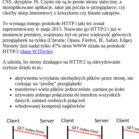
CSS, skryptów JS. Często nie są to proste strony statyczne, a
skomplikowane aplikacje, takie jak poczta w przeglądarce, czy
choćby sklep internetowy z koszykiem czy listami zakupów.
To wymaga innego protokołu HTTP i taki też został
zaprezentowany w maju 2015. Nazwano go HTTP/2 i już w
momencie premiery, wspierany był on przez większość głównych
przeglądarek na rynku (Chrome, Opara, Firefox, IE, Safari, Edge).
Niestety dziś nadal tylko 47% stron WWW działa na protokole
HTTP/2 (
dane W3Techs
).
A szkoda, bo strony działające na HTTP/2 są zdecydowanie
szybsze dzięki m.in.:
aktywnemu wysyłaniu niezbędnych plików przez stronę, nie
czekając na “prośbę” przeglądarki
transferowi wielu plików jednocześnie, zamiast po kolei
używaniu jednego połączenia do transferu wszystkich
danych, zamiast osobnych połączeń
wbudowanej kompresji nagłówków