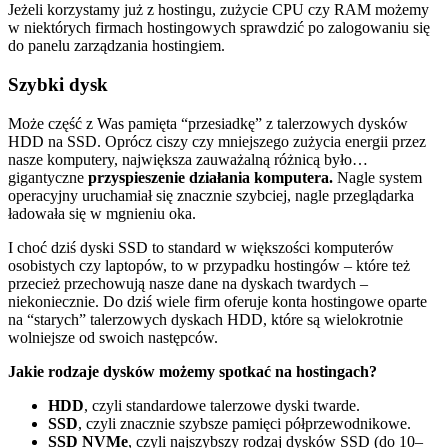
Jeżeli korzystamy już z hostingu, zużycie CPU czy RAM możemy
w niektórych firmach hostingowych sprawdzić po zalogowaniu się
do panelu zarządzania hostingiem.
Szybki dysk
Może część z Was pamięta “przesiadkę” z talerzowych dysków
HDD na SSD. Oprócz ciszy czy mniejszego zużycia energii przez
nasze komputery, największa zauważalną różnicą było…
gigantyczne
przyspieszenie działania komputera.
Nagle system
operacyjny uruchamiał się znacznie szybciej, nagle przeglądarka
ładowała się w mgnieniu oka.
I choć dziś dyski SSD to standard w większości komputerów
osobistych czy laptopów, to w przypadku hostingów – które też
przecież przechowują nasze dane na dyskach twardych –
niekoniecznie. Do dziś wiele firm oferuje konta hostingowe oparte
na “starych” talerzowych dyskach HDD, które są wielokrotnie
wolniejsze od swoich następców.
Jakie rodzaje dysków możemy spotkać na hostingach?
HDD
, czyli standardowe talerzowe dyski twarde.
SSD
, czyli znacznie szybsze pamięci półprzewodnikowe.
SSD NVMe
, czyli najszybszy rodzaj dysków SSD (do 10–