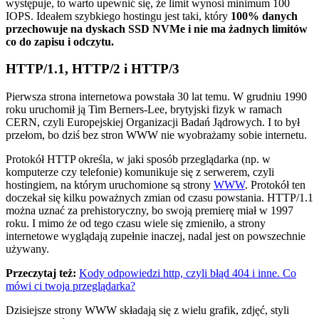
występuje, to warto upewnić się, że limit wynosi minimum 100
IOPS. Ideałem szybkiego hostingu jest taki, który
100% danych
przechowuje na dyskach SSD NVMe i nie ma żadnych limitów
co do zapisu i odczytu.
HTTP/1.1, HTTP/2 i HTTP/3
Pierwsza strona internetowa powstała 30 lat temu. W grudniu 1990
roku uruchomił ją Tim Berners-Lee, brytyjski fizyk w ramach
CERN, czyli Europejskiej Organizacji Badań Jądrowych. I to był
przełom, bo dziś bez stron WWW nie wyobrażamy sobie internetu.
Protokół HTTP określa, w jaki sposób przeglądarka (np. w
komputerze czy telefonie) komunikuje się z serwerem, czyli
hostingiem, na którym uruchomione są strony
WWW
. Protokół ten
doczekał się kilku poważnych zmian od czasu powstania. HTTP/1.1
można uznać za prehistoryczny, bo swoją premierę miał w 1997
roku. I mimo że od tego czasu wiele się zmieniło, a strony
internetowe wyglądają zupełnie inaczej, nadal jest on powszechnie
używany.
Przeczytaj też:
Kody odpowiedzi http, czyli błąd 404 i inne. Co
mówi ci twoja przeglądarka?
Dzisiejsze strony WWW składają się z wielu grafik, zdjęć, styli