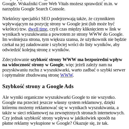
Google. Wskaźniki Core Web Vitals możesz sprawdzić m.in. w
narzędziu Google Search Console.
Niektórzy specjaliści SEO podejrzewają także, że czynnikiem
wpływającym na pozycję strony w Google jest (lub może być
wkrótce) tzw.
dwell time
, czyli czas między kliknięciem w link w
wynikach wyszukiwania a powrotem ze strony WWW do Google.
Im wolniejsza strona, tym większa szansa, że użytkownik nie będzie
czekał na jej załadowanie i szybciej wróci do listy wyników, aby
odwiedzić kolejną stronę z wyników.
Zdecydowanie
szybkość strony WWW ma bezpośredni wpływ
na widoczność strony w Google
, więc jeżeli zależy nam na
pozyskiwaniu ruchu z wyszukiwarki, warto zadbać o szybki serwer
i optymalnie zbudowaną stronę
WWW
.
Szybkość strony a Google Ads
Ale wyniki organiczne wyszukiwarki Google to nie wszystko.
Google ma przecież jeszcze własny system reklamowy, dzięki
któremu możemy reklamować się w wynikach wyszukiwania, a
także w sieci reklamowej na zewnętrznych stronach internetowych.
Czy jednak szybkość strony wpływa w jakikolwiek sposób na
płatne reklamy wykupione w Google? Okazuje się, że tak.