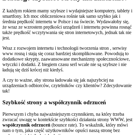
Z każdym rokiem mamy szybsze i wydajniejsze komputery, tablety i
smartfony. Ich moc obliczeniowa rośnie tak samo szybko jak i
średnia prędkość internetu w Polsce i na świecie. Wydawałoby się,
że wraz ze wzrostem prędkości urządzeń i internetu powinna rosnąć
także prędkość wczytywania się stron internetowych, jednak tak nie
jest.
Wraz z rozwojem internetu i technologii tworzenia stron , serwisy
www rosną i stają się coraz bardziej skomplikowane. Powodują to
dodatkowe skrypty, zaawansowane mechanizmy społecznościowe,
wtyczki i dodatki. Z biegiem czasu serI wcale nie są szybsze i nie
ładują się dziś krócej niż kiedyś.
A czy to ważne, aby strona ładowała się jak najszybciej na
urządzeniach odbiorców, czytelników czy klientów? Zdecydowanie
tak!
Szybkość strony a współczynnik odrzuceń
Pierwszym i chyba najważniejszym czynnikiem, na który trzeba
zwracać uwagę w kontekście szybkości działania strony WWW, jest
współczynnik odrzuceń
(bounce rate). To wskaźnik, który mówi
nam o tym, jaka część użytkowników opuści naszą stronę bez