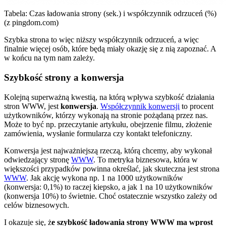
Tabela: Czas ładowania strony (sek.) i współczynnik odrzuceń (%)
(z pingdom.com)
Szybka strona to więc niższy współczynnik odrzuceń, a więc
finalnie więcej osób, które będą miały okazję się z nią zapoznać. A
w końcu na tym nam zależy.
Szybkość strony a konwersja
Kolejną superważną kwestią, na którą wpływa szybkość działania
stron WWW, jest
konwersja
.
Współczynnik konwersji
to procent
użytkowników, którzy wykonają na stronie pożądaną przez nas.
Może to być np. przeczytanie artykułu, obejrzenie filmu, złożenie
zamówienia, wysłanie formularza czy kontakt telefoniczny.
Konwersja jest najważniejszą rzeczą, którą chcemy, aby wykonał
odwiedzający stronę
WWW
. To metryka biznesowa, która w
większości przypadków powinna określać, jak skuteczna jest strona
WWW
. Jak akcję wykona np. 1 na 1000 użytkowników
(konwersja: 0,1%) to raczej kiepsko, a jak 1 na 10 użytkowników
(konwersja 10%) to świetnie. Choć ostatecznie wszystko zależy od
celów biznesowych.
I okazuje się, ż
e szybkość ładowania strony WWW ma wprost