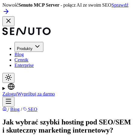
Nowość
Senuto MCP Server
- połącz AI ze swoim SEO
Sprawdź
Produkty
Blog
Cennik
Enterprise
Zaloguj
Wypróbuj za darmo
/
Blog
/
SEO
Jak wybrać szybki hosting pod SEO/SEM
i skuteczny marketing internetowy?