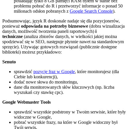
posiadając tylko 8 GB pamięci RAM byłem w stanie bez
problemu pobrać do R i przetworzyć informacje o ponad 50
milionach odsłon pobranych z
Google Search Console
).
Podsumowując, język R doskonale nadaje się dla pozycjonerów,
ponieważ
odpowiada na potrzeby biznesowe
(dobra wizualizacja
danych, możliwość tworzenia paneli raportowych)
i
techniczne
(analiza zbiorów danych, w wielkości jakiej można
spodziewać się w SEO, następuje płynnie nawet na standardowym
sprzęcie). Używając gotowych rozwiązań (publicznie dostępne
biblioteki) możesz przykładowo:
Senuto
sprawdzić
pozycje fraz w Google
, które monitorujesz (dla
Ciebie lub konkurencji),
dodać nowe słowa do monitoringu,
dane dla monitorowanych słów kluczowych (np. liczba
wyszukań czy stawkę cpc).
Google Webmaster Tools
sprawdzić wszystkie podstrony w Twoim serwisie, które były
widoczne w Google,
pobrać wszystkie frazy, na które w Google widoczny był
Twój serwis,