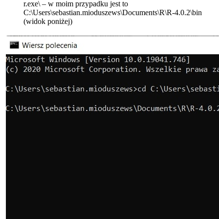
r.exe\ – w moim przypadku jest to
C:\Users\sebastian.mioduszews\Documents\R\R-4.0.2\bin
(widok poniżej)