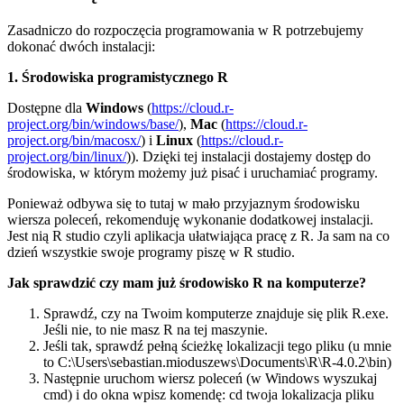
Zasadniczo do rozpoczęcia programowania w R potrzebujemy
dokonać dwóch instalacji:
1. Środowiska programistycznego R
Dostępne dla
Windows
(
https://cloud.r-
project.org/bin/windows/base/
),
Mac
(
https://cloud.r-
project.org/bin/macosx/
) i
Linux
(
https://cloud.r-
project.org/bin/linux/
)). Dzięki tej instalacji dostajemy dostęp do
środowiska, w którym możemy już pisać i uruchamiać programy.
Ponieważ odbywa się to tutaj w mało przyjaznym środowisku
wiersza poleceń, rekomenduję wykonanie dodatkowej instalacji.
Jest nią R studio czyli aplikacja ułatwiająca pracę z R. Ja sam na co
dzień wszystkie swoje programy piszę w R studio.
Jak sprawdzić czy mam już środowisko R na komputerze?
Sprawdź, czy na Twoim komputerze znajduje się plik R.exe.
Jeśli nie, to nie masz R na tej maszynie.
Jeśli tak, sprawdź pełną ścieżkę lokalizacji tego pliku (u mnie
to C:\Users\sebastian.mioduszews\Documents\R\R-4.0.2\bin)
Następnie uruchom wiersz poleceń (w Windows wyszukaj
cmd) i do okna wpisz komendę: cd twoja lokalizacja pliku