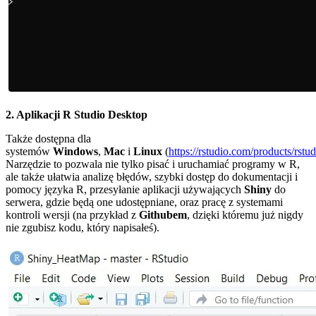
2. Aplikacji R Studio Desktop
Także dostępna dla
systemów
Windows
,
Mac
i
Linux
(
https://rstudio.com/products/rs
Narzędzie to pozwala nie tylko pisać i uruchamiać programy w R,
ale także ułatwia analizę błędów, szybki dostęp do dokumentacji i
pomocy języka R, przesyłanie aplikacji używających
Shiny
do
serwera, gdzie będą one udostępniane, oraz pracę z systemami
kontroli wersji (na przykład z
Githubem
, dzięki któremu już nigdy
nie zgubisz kodu, który napisałeś).