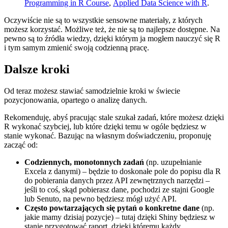
Programming in R Course
,
Applied Data Science with R
.
Oczywiście nie są to wszystkie sensowne materiały, z których
możesz korzystać. Możliwe też, że nie są to najlepsze dostępne. Na
pewno są to źródła wiedzy, dzięki którym ja mogłem nauczyć się R
i tym samym zmienić swoją codzienną pracę.
Dalsze kroki
Od teraz możesz stawiać samodzielnie kroki w świecie
pozycjonowania, opartego o analizę danych.
Rekomenduję, abyś pracując stale szukał zadań, które możesz dzięki
R wykonać szybciej, lub które dzięki temu w ogóle będziesz w
stanie wykonać. Bazując na własnym doświadczeniu, proponuję
zacząć od:
Codziennych, monotonnych zadań
(np. uzupełnianie
Excela z danymi) – będzie to doskonałe pole do popisu dla R
do pobierania danych przez API zewnętrznych narzędzi –
jeśli to coś, skąd pobierasz dane, pochodzi ze stajni Google
lub Senuto, na pewno będziesz mógł użyć API.
Często powtarzających się pytań o konkretne dane
(np.
jakie mamy dzisiaj pozycje) – tutaj dzięki Shiny będziesz w
stanie przygotować raport, dzięki któremu każdy