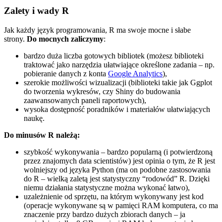
Zalety i wady R
Jak każdy język programowania, R ma swoje mocne i słabe
strony.
Do mocnych zaliczymy
:
bardzo duża liczba gotowych bibliotek (możesz biblioteki
traktować jako narzędzia ułatwiające określone zadania – np.
pobieranie danych z konta
Google Analytics
),
szerokie możliwości wizualizacji (biblioteki takie jak Ggplot
do tworzenia wykresów, czy Shiny do budowania
zaawansowanych paneli raportowych),
wysoka dostępność poradników i materiałów ułatwiających
naukę.
Do minusów R należą:
szybkość wykonywania – bardzo popularną (i potwierdzoną
przez znajomych data scientistów) jest opinia o tym, że R jest
wolniejszy od języka Python (ma on podobne zastosowania
do R – wielką zaletą jest statystyczny “rodowód” R. Dzięki
niemu działania statystyczne można wykonać łatwo),
uzależnienie od sprzętu, na którym wykonywany jest kod
(operacje wykonywane są w pamięci RAM komputera, co ma
znaczenie przy bardzo dużych zbiorach danych – ja