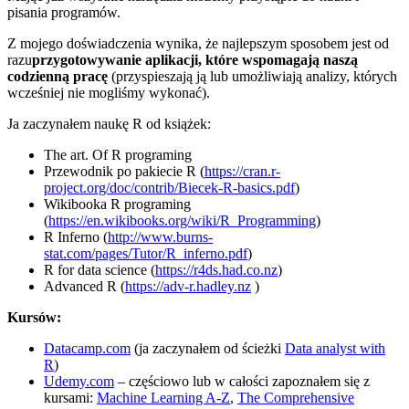
pisania programów.
Z mojego doświadczenia wynika, że najlepszym sposobem jest od
razu
przygotowywanie aplikacji, które wspomagają naszą
codzienną pracę
(przyspieszają ją lub umożliwiają analizy, których
wcześniej nie mogliśmy wykonać).
Ja zaczynałem naukę R od książek:
The art. Of R programing
Przewodnik po pakiecie R (
https://cran.r-
project.org/doc/contrib/Biecek-R-basics.pdf
)
Wikibooka R programing
(
https://en.wikibooks.org/wiki/R_Programming
)
R Inferno (
http://www.burns-
stat.com/pages/Tutor/R_inferno.pdf
)
R for data science (
https://r4ds.had.co.nz
)
Advanced R (
https://adv-r.hadley.nz
)
Kursów:
Datacamp.com
(ja zaczynałem od ścieżki
Data analyst with
R
)
Udemy.com
– częściowo lub w całości zapoznałem się z
kursami:
Machine Learning A-Z
,
The Comprehensive