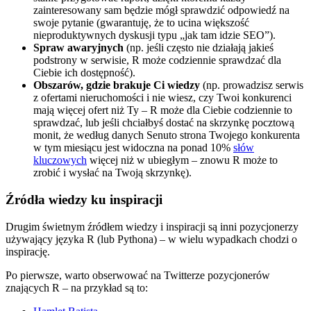
zainteresowany sam będzie mógł sprawdzić odpowiedź na
swoje pytanie (gwarantuję, że to ucina większość
nieproduktywnych dyskusji typu „jak tam idzie SEO”).
Spraw awaryjnych
(np. jeśli często nie działają jakieś
podstrony w serwisie, R może codziennie sprawdzać dla
Ciebie ich dostępność).
Obszarów, gdzie brakuje Ci wiedzy
(np. prowadzisz serwis
z ofertami nieruchomości i nie wiesz, czy Twoi konkurenci
mają więcej ofert niż Ty – R może dla Ciebie codziennie to
sprawdzać, lub jeśli chciałbyś dostać na skrzynkę pocztową
monit, że według danych Senuto strona Twojego konkurenta
w tym miesiącu jest widoczna na ponad 10%
słów
kluczowych
więcej niż w ubiegłym – znowu R może to
zrobić i wysłać na Twoją skrzynkę).
Źródła wiedzy ku inspiracji
Drugim świetnym źródłem wiedzy i inspiracji są inni pozycjonerzy
używający języka R (lub Pythona) – w wielu wypadkach chodzi o
inspirację.
Po pierwsze, warto obserwować na Twitterze pozycjonerów
znających R – na przykład są to: