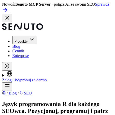
Nowość
Senuto MCP Server
- połącz AI ze swoim SEO
Sprawdź
Produkty
Blog
Cennik
Enterprise
Zaloguj
Wypróbuj za darmo
/
Blog
/
SEO
Język programowania R dla każdego
SEOwca. Pozycjonuj, programuj i patrz