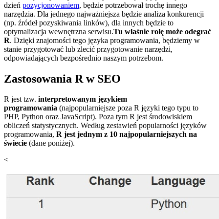
dzień
pozycjonowaniem
, będzie potrzebował trochę innego
narzędzia. Dla jednego najważniejsza będzie analiza konkurencji
(np. źródeł pozyskiwania linków), dla innych będzie to
optymalizacja wewnętrzna serwisu.
Tu właśnie rolę może odegrać
R
. Dzięki znajomości tego języka programowania, będziemy w
stanie przygotować lub zlecić przygotowanie narzędzi,
odpowiadających bezpośrednio naszym potrzebom.
Zastosowania R w SEO
R jest tzw.
interpretowanym językiem
programowania
(najpopularniejsze poza R języki tego typu to
PHP, Python oraz JavaScript). Poza tym R jest środowiskiem
obliczeń statystycznych. Według zestawień popularności języków
programowania,
R jest jednym z 10 najpopularniejszych na
świecie
(dane poniżej).
<