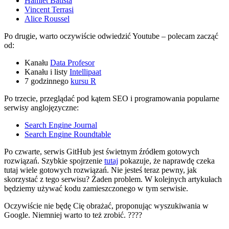
Hamlet Batista
Vincent Terrasi
Alice Roussel
Po drugie, warto oczywiście odwiedzić Youtube – polecam zacząć
od:
Kanału
Data Profesor
Kanału i listy
Intellipaat
7 godzinnego
kursu R
Po trzecie, przeglądać pod kątem SEO i programowania popularne
serwisy anglojęzyczne:
Search Engine Journal
Search Engine Roundtable
Po czwarte, serwis GitHub jest świetnym źródłem gotowych
rozwiązań. Szybkie spojrzenie
tutaj
pokazuje, że naprawdę czeka
tutaj wiele gotowych rozwiązań. Nie jesteś teraz pewny, jak
skorzystać z tego serwisu? Żaden problem. W kolejnych artykułach
będziemy używać kodu zamieszczonego w tym serwisie.
Oczywiście nie będę Cię obrażać, proponując wyszukiwania w
Google. Niemniej warto to też zrobić. ????