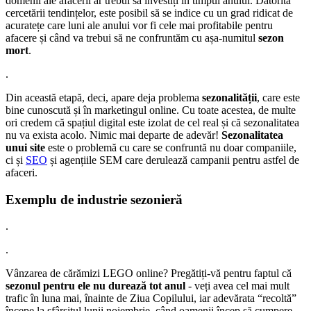
domenii ale afacerii ar trebui să investiți în timpul anului. Datorită
cercetării tendințelor, este posibil să se indice cu un grad ridicat de
acuratețe care luni ale anului vor fi cele mai profitabile pentru
afacere și când va trebui să ne confruntăm cu așa-numitul
sezon
mort
.
.
Din această etapă, deci, apare deja problema
sezonalității
, care este
bine cunoscută și în marketingul online. Cu toate acestea, de multe
ori credem că spațiul digital este izolat de cel real și că sezonalitatea
nu va exista acolo. Nimic mai departe de adevăr!
Sezonalitatea
unui site
este o problemă cu care se confruntă nu doar companiile,
ci și
SEO
și agențiile SEM care derulează campanii pentru astfel de
afaceri.
Exemplu de industrie sezonieră
.
.
Vânzarea de cărămizi LEGO online? Pregătiți-vă pentru faptul că
sezonul pentru ele nu durează tot anul
- veți avea cel mai mult
trafic în luna mai, înainte de Ziua Copilului, iar adevărata “recoltă”
începe la sfârșitul lunii noiembrie, când oamenii încep să cumpere