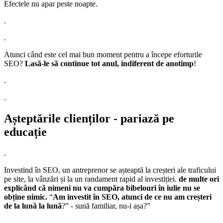
Efectele nu apar peste noapte.
.
.
Atunci când este cel mai bun moment pentru a începe eforturile
SEO?
Lasă-le să continue tot anul, indiferent de anotimp
!
.
.
Așteptările clienților - pariază pe
educație
.
Investind în SEO, un antreprenor se așteaptă la creșteri ale traficului
pe site, la vânzări și la un randament rapid al investiției.
de multe ori
explicând că nimeni nu va cumpăra bibelouri în iulie nu se
obține nimic.
“
Am investit în SEO, atunci de ce nu am creșteri
de la lună la lună
?” - sună familiar, nu-i așa?”
.