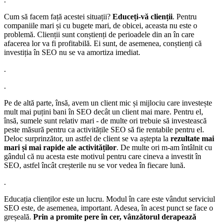
Cum să facem față acestei situații?
Educeți-vă clienții
. Pentru
companiile mari și cu bugete mari, de obicei, aceasta nu este o
problemă. Clienții sunt conștienți de perioadele din an în care
afacerea lor va fi profitabilă. Ei sunt, de asemenea, conștienți că
investiția în SEO nu se va amortiza imediat.
.
.
Pe de altă parte, însă, avem un client mic și mijlociu care investește
mult mai puțini bani în SEO decât un client mai mare. Pentru el,
însă, sumele sunt relativ mari - de multe ori trebuie să investească
peste măsură pentru ca activitățile SEO să fie rentabile pentru el.
Deloc surprinzător, un astfel de client se va aștepta la
rezultate mai
mari și mai rapide ale activităților
. De multe ori m-am întâlnit cu
gândul că nu acesta este motivul pentru care cineva a investit în
SEO, astfel încât creșterile nu se vor vedea în fiecare lună.
.
Educația clienților este un lucru. Modul în care este vândut serviciul
SEO este, de asemenea, important. Adesea, în acest punct se face o
greșeală.
Prin a promite pere în cer, vânzătorul derapează