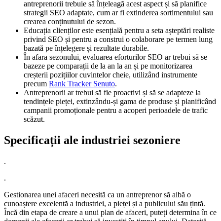
antreprenorii trebuie să înțeleagă acest aspect și să planifice
strategii SEO adaptate, cum ar fi extinderea sortimentului sau
crearea conținutului de sezon.
Educația clienților este esențială pentru a seta așteptări realiste
privind SEO și pentru a construi o colaborare pe termen lung
bazată pe înțelegere și rezultate durabile.
În afara sezonului, evaluarea eforturilor SEO ar trebui să se
bazeze pe comparații de la an la an și pe monitorizarea
creșterii pozițiilor cuvintelor cheie, utilizând instrumente
precum
Rank Tracker Senuto
.
Antreprenorii ar trebui să fie proactivi și să se adapteze la
tendințele pieței, extinzându-și gama de produse și planificând
campanii promoționale pentru a acoperi perioadele de trafic
scăzut.
Specificații ale industriei sezoniere
.
.
Gestionarea unei afaceri necesită ca un antreprenor să aibă o
cunoaștere excelentă a industriei, a pieței și a publicului său țintă.
Încă din etapa de creare a unui plan de afaceri, puteți determina în ce