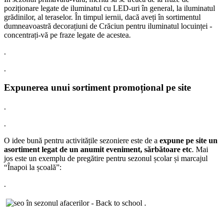
poziționare legate de iluminatul cu LED-uri în general, la iluminatul
grădinilor, al teraselor. În timpul iernii, dacă aveți în sortimentul
dumneavoastră decorațiuni de Crăciun pentru iluminatul locuinței -
concentrați-vă pe fraze legate de acestea.
.
.
Expunerea unui sortiment promoțional pe site
.
.
O idee bună pentru activitățile sezoniere este de a
expune pe site un
asortiment legat de un anumit eveniment, sărbătoare etc
. Mai
jos este un exemplu de pregătire pentru sezonul școlar și marcajul
“Înapoi la școală”:
.
.
.