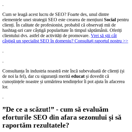
.
Cum se leagă acest lucru de SEO? Foarte des, unul dintre
elementele unei strategii SEO este crearea de mențiuni
Social
pentru
clienți. În calitate de profesionist, probabil că observați mii de
hashtag-uri care câștigă popularitate în timpul săptămânii. Oferiți
clientului dvs. astfel de activități de promovare.
Vrei să știi cât
câștigă un specialist SEO în domeniu? Consultați raportul nostru >>
.
.
Consultanța în industria noastră este încă subevaluată de clienți (și
de noi la fel), dar cu siguranță merită
educat
și dovedit că
cunoștințele noastre și urmărirea tendințelor îi pot ajuta în afacerea
lor.
.
”De ce a scăzut!” - cum să evaluăm
eforturile SEO din afara sezonului și să
raportăm rezultatele?