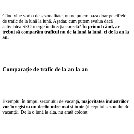
.
Când vine vorba de sezonalitate, nu ne putem baza doar pe cifrele
de trafic de la lună la lună. Așadar, cum putem evalua dacă
activitatea SEO merge în direcția corectă?
În primul rând, ar
trebui să comparăm traficul nu de la lună la lună, ci de la an la
an.
.
.
Comparație de trafic de la an la an
.
.
Exemplu: în timpul sezonului de vacanță,
majoritatea industriilor
vor înregistra un declin între mai și iunie
(începutul sezonului de
vacanță). De la o lună la alta, nu arată colorat:
.
.