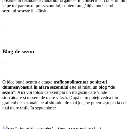
posibile în rezultatele căutărilor organice. În consecință, construindu-
le pe tot parcursul pre-sezonului, suntem pregătiți atunci când
sezonul sosește în sfârșit.
.
.
.
Blog de sezon
.
.
O idee bună pentru a atrage
trafic suplimentar pe site-ul
dumneavoastră în afara sezonului
este să rulați un
blog “de
sezon”
. Aici voi folosi ca exemplu un magazin care vinde
storcătoare și mixere de mare viteză. După cum puteți vedea din
graficul de sezonalitate al site-ului de mai jos, ne putem aștepta la cel
mai mare trafic în septembrie:
.
.