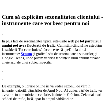
.
Cum să explicăm sezonalitatea clientului -
instrumente care vorbesc pentru noi
.
În plus față de sezonalitatea tipică,
site-urile web pe tot parcursul
anului pot avea fluctuații de trafic
. Cum știm când să ne așteptăm
la scăderi? Tot ce trebuie să facem este să apelăm la două
instrumente:
Senuto
și graficul său de sezonalitate a site-urilor, și
Google Trends, unde putem verifica tendințele unui anumit cuvânt
cheie sau ale unui subiect specific.
.
.
De exemplu, o librărie online își va vedea sezonul de vârf în
ianuarie, datorită vânzărilor de Anul Nou. Al doilea vârf de trafic va
avea loc în noiembrie-decembrie, înainte de Crăciun. Cele mai mari
scăderi de trafic, însă, apar în timpul sărbătorilor.