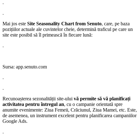
.
.
Mai jos este
Site Seasonality Chart from Senuto
, care, pe baza
pozițiilor actuale ale cuvintelor cheie, determină traficul pe care un
site este posibil să îl primească în fiecare lună:
.
Sursa: app.senuto.com
.
.
Recunoașterea sezonalității site-ului
vă permite să vă planificați
activitatea pentru întregul an
, cu o campanie orientată spre
anumite evenimente: Ziua Femeii, Crăciunul, Ziua Mamei, etc. Este,
de asemenea, un instrument excelent pentru planificarea campaniilor
Google Ads.
.