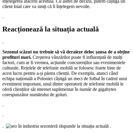
înțelegerea afacerii acestuia. Cu astfel de decizii, putem câștiga un
client loial care va simți că îi înțelegem nevoile.
.
Reacționează la situația actuală
.
Sezonul scăzut nu trebuie să vă deraieze deloc șansa de a obține
profituri mari.
Creșterea vânzărilor poate fi influențată de mulți
factori, cum ar fi vremea, acțiunile concurenților sau evenimentele
culturale. Rețelele de telefonie mobilă se folosesc foarte bine de
acest lucru pentru a-și păstra clienții. De exemplu, atunci când
echipa națională a Poloniei câștigă un meci de fotbal în cadrul unui
eveniment important, unul dintre operatorii de telefonie mobilă le
oferă clienților săi internet suplimentar în număr de gigabytes
corespunzător numărului de goluri.
.
.
.
.