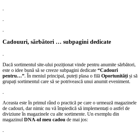
.
.
.
Cadouuri, sărbători … subpagini dedicate
.
Dacă sortimentul site-ului poziționat vinde pentru anumite sărbători,
este o idee bună să se creeze subpagini dedicate
“Cadouri
pentru…”
. În meniul principal, puteți plasa o filă
Oportunități
și să
grupați sortimentul care să se potrivească unui anumit eveniment.
.
Aceasta este în primul rând o practică pe care o urmează magazinele
de cadouri, dar nimic nu vă împiedică să implementați o astfel de
diviziune în magazinele cu alte sortimente. Un exemplu din
magazinul
DNA-ul meu cadou
de mai jos:
.