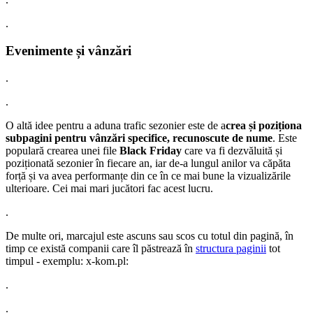
.
Evenimente și vânzări
.
.
O altă idee pentru a aduna trafic sezonier este de a
crea și poziționa
subpagini pentru vânzări specifice, recunoscute de nume
. Este
populară crearea unei file
Black Friday
care va fi dezvăluită și
poziționată sezonier în fiecare an, iar de-a lungul anilor va căpăta
forță și va avea performanțe din ce în ce mai bune la vizualizările
ulterioare. Cei mai mari jucători fac acest lucru.
.
De multe ori, marcajul este ascuns sau scos cu totul din pagină, în
timp ce există companii care îl păstrează în
structura paginii
tot
timpul - exemplu: x-kom.pl:
.
.