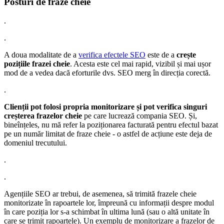
Posturi de fraze cheie
.
.
A doua modalitate de a
verifica efectele SEO
este de a
crește
pozițiile frazei cheie
. Acesta este cel mai rapid, vizibil și mai ușor
mod de a vedea dacă eforturile dvs. SEO merg în direcția corectă.
.
Clienții pot folosi propria monitorizare și pot verifica singuri
creșterea frazelor cheie
pe care lucrează compania SEO. Și,
bineînțeles, nu mă refer la poziționarea facturată pentru efectul bazat
pe un număr limitat de fraze cheie - o astfel de acțiune este deja de
domeniul trecutului.
.
.
Agențiile SEO ar trebui, de asemenea, să trimită frazele cheie
monitorizate în rapoartele lor, împreună cu informații despre modul
în care poziția lor s-a schimbat în ultima lună (sau o altă unitate în
care se trimit rapoartele). Un exemplu de monitorizare a frazelor de