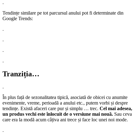
.
Tendințe similare pe tot parcursul anului pot fi determinate din
Google Trends:
.
.
.
.
Tranziția…
.
În plus față de sezonalitatea tipică, asociată de obicei cu anumite
evenimente, vreme, perioadă a anului etc., putem vorbi și despre
tendințe. Există afaceri care pur și simplu … trec.
Cel mai adesea,
un produs vechi este înlocuit de o versiune mai nouă.
Sau ceva
care era la modă acum câțiva ani trece și face loc unei noi mode.
.