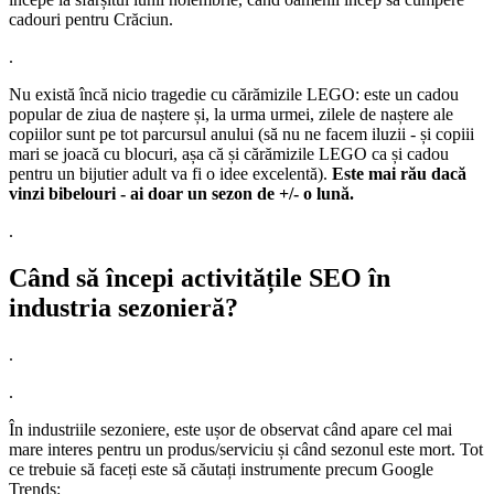
cadouri pentru Crăciun.
.
Nu există încă nicio tragedie cu cărămizile LEGO: este un cadou
popular de ziua de naștere și, la urma urmei, zilele de naștere ale
copiilor sunt pe tot parcursul anului (să nu ne facem iluzii - și copiii
mari se joacă cu blocuri, așa că și cărămizile LEGO ca și cadou
pentru un bijutier adult va fi o idee excelentă).
Este mai rău dacă
vinzi bibelouri - ai doar un sezon de +/- o lună.
.
Când să începi activitățile SEO în
industria sezonieră?
.
.
În industriile sezoniere, este ușor de observat când apare cel mai
mare interes pentru un produs/serviciu și când sezonul este mort. Tot
ce trebuie să faceți este să căutați instrumente precum Google
Trends: