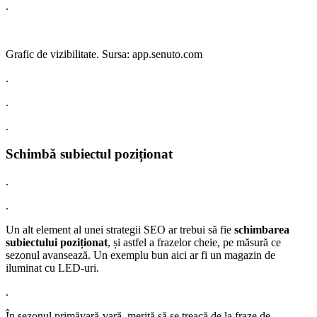
.
Grafic de vizibilitate. Sursa: app.senuto.com
.
.
.
Schimbă subiectul poziționat
.
.
Un alt element al unei strategii SEO ar trebui să fie
schimbarea
subiectului poziționat
, și astfel a frazelor cheie, pe măsură ce
sezonul avansează. Un exemplu bun aici ar fi un magazin de
iluminat cu LED-uri.
.
În sezonul primăvară-vară, merită să se treacă de la fraze de