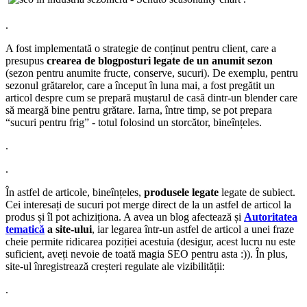
.
A fost implementată o strategie de conținut pentru client, care a
presupus
crearea de blogposturi legate de un anumit sezon
(sezon pentru anumite fructe, conserve, sucuri). De exemplu, pentru
sezonul grătarelor, care a început în luna mai, a fost pregătit un
articol despre cum se prepară muștarul de casă dintr-un blender care
să meargă bine pentru grătare. Iarna, între timp, se pot prepara
“sucuri pentru frig” - totul folosind un storcător, bineînțeles.
.
.
În astfel de articole, bineînțeles,
produsele legate
legate de subiect.
Cei interesați de sucuri pot merge direct de la un astfel de articol la
produs și îl pot achiziționa. A avea un blog afectează și
Autoritatea
tematică
a site-ului
, iar legarea într-un astfel de articol a unei fraze
cheie permite ridicarea poziției acestuia (desigur, acest lucru nu este
suficient, aveți nevoie de toată magia SEO pentru asta :)). În plus,
site-ul înregistrează creșteri regulate ale vizibilității:
.