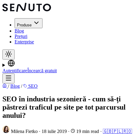
Produse
Blog
Prețuri
Enterprise
Autentificare
Încearcă gratuit
/
Blog
/
SEO
SEO în industria sezonieră - cum să-ți
păstrezi traficul pe site pe tot parcursul
anului?
Milena Fietko
·
18 iulie 2019
·
19 min read
·
🇬🇧
🇵🇱
🇷🇴