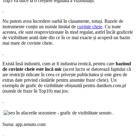
Top3 va duce la o creștere regulată a vizibilității.
.
Nu putem avea încredere oarbă în clasamente, totuși. Bazele de
instrumente conțin un număr limitat de
cuvinte cheie
. Cu toate
acestea, ele sunt reaprovizionate în mod regulat, astfel încât graficele
de vizibilitate arată date din ce în ce mai exacte și acoperă un bazin
mai mare de cuvinte cheie.
.
Există însă industrii, cum ar fi industria erotică, pentru care
bazinul
de cuvinte cheie este încă mic
(acest lucru se datorează faptului că
are restricții ridicate în ceea ce privește publicitatea și este greu de
extras date privind căutările pentru anumite fraze cheie). Un
exemplu de grafic de vizibilitate obișnuită pentru daniken.com.pl
(număr de fraze în Top10) mai jos:
.
.
Sursa: app.senuto.com
.