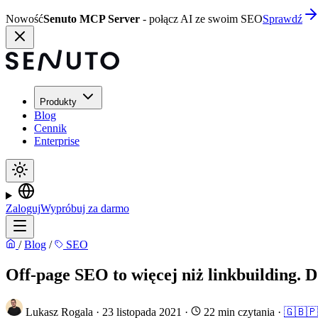
Nowość
Senuto MCP Server
- połącz AI ze swoim SEO
Sprawdź
Produkty
Blog
Cennik
Enterprise
Zaloguj
Wypróbuj za darmo
/
Blog
/
SEO
Off-page SEO to więcej niż linkbuilding. 
Lukasz Rogala
·
23 listopada 2021
·
22 min czytania
·
🇬🇧
🇵