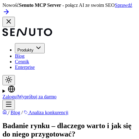
Nowość
Senuto MCP Server
- połącz AI ze swoim SEO
Sprawdź
Produkty
Blog
Cennik
Enterprise
Zaloguj
Wypróbuj za darmo
/
Blog
/
Analiza konkurencji
Badanie rynku – dlaczego warto i jak się
do niego przygotować?