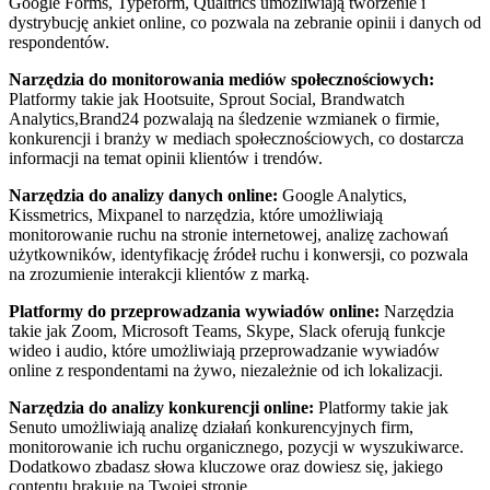
Google Forms, Typeform, Qualtrics umożliwiają tworzenie i
dystrybucję ankiet online, co pozwala na zebranie opinii i danych od
respondentów.
Narzędzia do monitorowania mediów społecznościowych:
Platformy takie jak Hootsuite, Sprout Social, Brandwatch
Analytics,Brand24 pozwalają na śledzenie wzmianek o firmie,
konkurencji i branży w mediach społecznościowych, co dostarcza
informacji na temat opinii klientów i trendów.
Narzędzia do analizy danych online:
Google Analytics,
Kissmetrics, Mixpanel to narzędzia, które umożliwiają
monitorowanie ruchu na stronie internetowej, analizę zachowań
użytkowników, identyfikację źródeł ruchu i konwersji, co pozwala
na zrozumienie interakcji klientów z marką.
Platformy do przeprowadzania wywiadów online:
Narzędzia
takie jak Zoom, Microsoft Teams, Skype, Slack oferują funkcje
wideo i audio, które umożliwiają przeprowadzanie wywiadów
online z respondentami na żywo, niezależnie od ich lokalizacji.
Narzędzia do analizy konkurencji online:
Platformy takie jak
Senuto umożliwiają analizę działań konkurencyjnych firm,
monitorowanie ich ruchu organicznego, pozycji w wyszukiwarce.
Dodatkowo zbadasz słowa kluczowe oraz dowiesz się, jakiego
contentu brakuje na Twojej stronie.