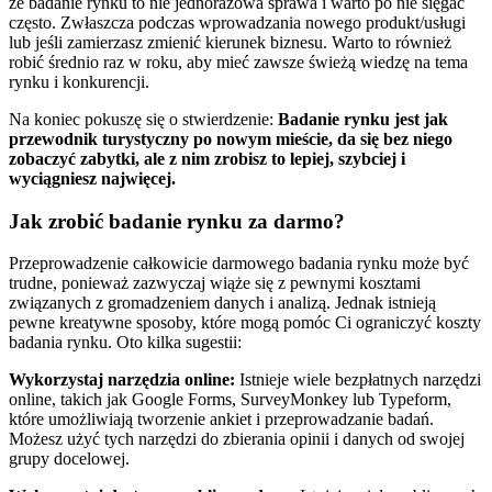
że badanie rynku to nie jednorazowa sprawa i warto po nie sięgać
często. Zwłaszcza podczas wprowadzania nowego produkt/usługi
lub jeśli zamierzasz zmienić kierunek biznesu. Warto to również
robić średnio raz w roku, aby mieć zawsze świeżą wiedzę na tema
rynku i konkurencji.
Na koniec pokuszę się o stwierdzenie:
Badanie rynku jest jak
przewodnik turystyczny po nowym mieście, da się bez niego
zobaczyć zabytki, ale z nim zrobisz to lepiej, szybciej i
wyciągniesz najwięcej.
Jak zrobić badanie rynku za darmo?
Przeprowadzenie całkowicie darmowego badania rynku może być
trudne, ponieważ zazwyczaj wiąże się z pewnymi kosztami
związanych z gromadzeniem danych i analizą. Jednak istnieją
pewne kreatywne sposoby, które mogą pomóc Ci ograniczyć koszty
badania rynku. Oto kilka sugestii:
Wykorzystaj narzędzia online:
Istnieje wiele bezpłatnych narzędzi
online, takich jak Google Forms, SurveyMonkey lub Typeform,
które umożliwiają tworzenie ankiet i przeprowadzanie badań.
Możesz użyć tych narzędzi do zbierania opinii i danych od swojej
grupy docelowej.