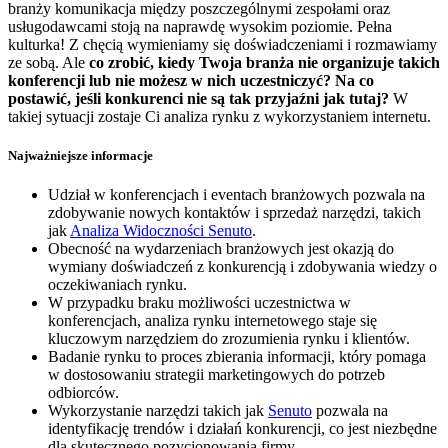
branży komunikacja między poszczególnymi zespołami oraz
usługodawcami stoją na naprawdę wysokim poziomie. Pełna
kulturka! Z chęcią wymieniamy się doświadczeniami i rozmawiamy
ze sobą. Ale
co zrobić, kiedy Twoja branża nie organizuje takich
konferencji lub nie możesz w nich uczestniczyć? Na co
postawić, jeśli konkurenci nie są tak przyjaźni jak tutaj?
W
takiej sytuacji zostaje Ci analiza rynku z wykorzystaniem internetu.
Najważniejsze informacje
Udział w konferencjach i eventach branżowych pozwala na
zdobywanie nowych kontaktów i sprzedaż narzędzi, takich
jak
Analiza Widoczności Senuto
.
Obecność na wydarzeniach branżowych jest okazją do
wymiany doświadczeń z konkurencją i zdobywania wiedzy o
oczekiwaniach rynku.
W przypadku braku możliwości uczestnictwa w
konferencjach, analiza rynku internetowego staje się
kluczowym narzędziem do zrozumienia rynku i klientów.
Badanie rynku to proces zbierania informacji, który pomaga
w dostosowaniu strategii marketingowych do potrzeb
odbiorców.
Wykorzystanie narzędzi takich jak
Senuto
pozwala na
identyfikację trendów i działań konkurencji, co jest niezbędne
dla skutecznego pozycjonowania firmy.