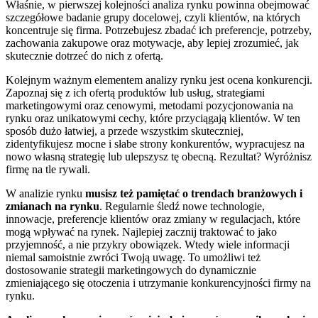
Właśnie, w pierwszej kolejności analiza rynku powinna obejmować
szczegółowe badanie grupy docelowej, czyli klientów, na których
koncentruje się firma. Potrzebujesz zbadać ich preferencje, potrzeby,
zachowania zakupowe oraz motywacje, aby lepiej zrozumieć, jak
skutecznie dotrzeć do nich z ofertą.
Kolejnym ważnym elementem analizy rynku jest ocena konkurencji.
Zapoznaj się z ich ofertą produktów lub usług, strategiami
marketingowymi oraz cenowymi, metodami pozycjonowania na
rynku oraz unikatowymi cechy, które przyciągają klientów. W ten
sposób dużo łatwiej, a przede wszystkim skuteczniej,
zidentyfikujesz mocne i słabe strony konkurentów, wypracujesz na
nowo własną strategię lub ulepszysz tę obecną. Rezultat? Wyróżnisz
firmę na tle rywali.
W analizie rynku
musisz też pamiętać o trendach branżowych i
zmianach na rynku
. Regularnie śledź nowe technologie,
innowacje, preferencje klientów oraz zmiany w regulacjach, które
mogą wpływać na rynek. Najlepiej zacznij traktować to jako
przyjemność, a nie przykry obowiązek. Wtedy wiele informacji
niemal samoistnie zwróci Twoją uwagę. To umożliwi też
dostosowanie strategii marketingowych do dynamicznie
zmieniającego się otoczenia i utrzymanie konkurencyjności firmy na
rynku.