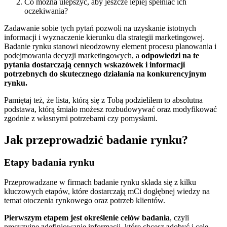
Co można ulepszyć, aby jeszcze lepiej spełniać ich
oczekiwania?
Zadawanie sobie tych pytań pozwoli na uzyskanie istotnych
informacji i wyznaczenie kierunku dla strategii marketingowej.
Badanie rynku stanowi nieodzowny element procesu planowania i
podejmowania decyzji marketingowych, a
odpowiedzi na te
pytania dostarczają cennych wskazówek i informacji
potrzebnych do skutecznego działania na konkurencyjnym
rynku.
Pamiętaj też, że lista, którą się z Tobą podzieliłem to absolutna
podstawa, którą śmiało możesz rozbudowywać oraz modyfikować
zgodnie z własnymi potrzebami czy pomysłami.
Jak przeprowadzić badanie rynku?
Etapy badania rynku
Przeprowadzane w firmach badanie rynku składa się z kilku
kluczowych etapów, które dostarczają mCi dogłębnej wiedzy na
temat otoczenia rynkowego oraz potrzeb klientów.
Pierwszym etapem jest określenie celów badania
, czyli
precyzyjne zdefiniowanie informacji, które chcesz zdobyć i cele,