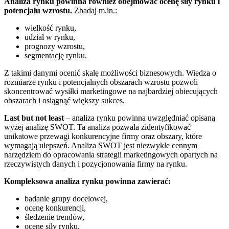
Analiza rynku powinna również obejmować ocenę siły rynku i
potencjału wzrostu.
Zbadaj m.in.:
wielkość rynku,
udział w rynku,
prognozy wzrostu,
segmentację rynku.
Z takimi danymi ocenić skalę możliwości biznesowych. Wiedza o
rozmiarze rynku i potencjalnych obszarach wzrostu pozwoli
skoncentrować wysiłki marketingowe na najbardziej obiecujących
obszarach i osiągnąć większy sukces.
Last but not least
– analiza rynku powinna uwzględniać opisaną
wyżej analizę SWOT. Ta analiza pozwala zidentyfikować
unikatowe przewagi konkurencyjne firmy oraz obszary, które
wymagają ulepszeń. Analiza SWOT jest niezwykle cennym
narzędziem do opracowania strategii marketingowych opartych na
rzeczywistych danych i pozycjonowania firmy na rynku.
Kompleksowa analiza rynku powinna zawierać:
badanie grupy docelowej,
ocenę konkurencji,
śledzenie trendów,
ocenę siły rynku,