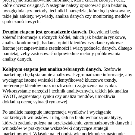
które chcesz osiągnąć. Następnie należy opracować plan badania,
uwzględniający metody, techniki i narzędzia, które będą stosowane,
takie jak ankiety, wywiady, analiza danych czy monitoring mediów
społecznościowych.
Drugim etapem jest gromadzenie danych.
Decydenci będą
zbierać informacje z różnych źródeł, takich jak badania rynkowe,
analiza konkurencji, badania opinii klientów czy dane rynkowe.
Istotne jest zapewnienie rzetelności i wiarygodności danych, dlatego
pamiętaj, żeby zastosować odpowiednie metody próbkowania i
analizy danych.
Kolejnym etapem jest analiza zebranych danych.
Szefowie
marketingu będą starannie analizować zgromadzone informacje, aby
wyciągnąć istotne wnioski i identyfikować kluczowe trendy,
preferencje klientów oraz możliwości i zagrożenia na rynku.
Wykorzystanie narzędzi i technik analitycznych, takich jak analiza
SWOT, segmentacja rynku czy analiza trendów, umożliwia
dokładną ocenę sytuacji rynkowej.
Po analizie następuje interpretacja wyników i wyciąganie
konkretnych wniosków. Tutaj, cali na biało wchodzą analitycy,
których zadanie polega na przekształceniu zgromadzonych danych i
wniosków w praktyczne wskazówki dotyczące strategii
marketingowej. Właśnie na tej podstawie podejmujesz następnie