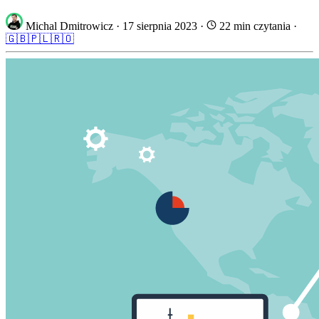
Michal Dmitrowicz
·
17 sierpnia 2023
·
22 min czytania
·
🇬🇧
🇵🇱
🇷🇴