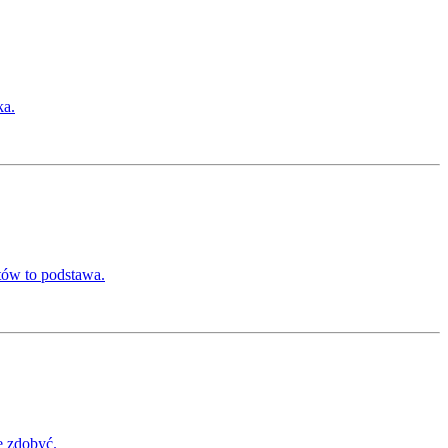
ka.
któw to podstawa.
je zdobyć.