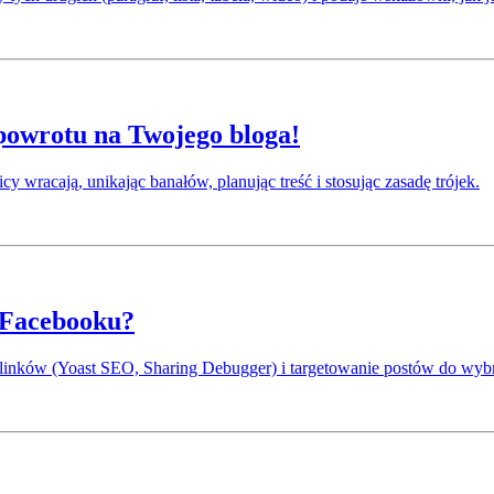
 powrotu na Twojego bloga!
icy wracają, unikając banałów, planując treść i stosując zasadę trójek.
a Facebooku?
a linków (Yoast SEO, Sharing Debugger) i targetowanie postów do wy