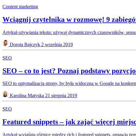
Content marketing
Wciągnij czytelnika w rozmowę! 9 zabiegów
Artykuł ożywiania tekstu: używaj dynamicznych czasowników, sensua
Dorota Bajczyk
2 września 2019
SEO
SEO – co to jest? Poznaj podstawy pozycj
SEO to optymalizacja strony, by była widoczna w Google na konkretne
Karolina Matyska
21 sierpnia 2019
SEO
Featured snippets – jak zająć więcej miej
Artykuł wyjaśnia różnice między rich i featured snippets, omawia typy