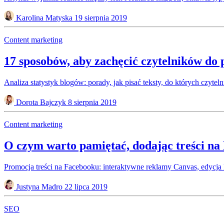
Karolina Matyska
19 sierpnia 2019
Content marketing
17 sposobów, aby zachęcić czytelników do
Analiza statystyk blogów: porady, jak pisać teksty, do których czyteln
Dorota Bajczyk
8 sierpnia 2019
Content marketing
O czym warto pamiętać, dodając treści n
Promocja treści na Facebooku: interaktywne reklamy Canvas, edycj
Justyna Madro
22 lipca 2019
SEO