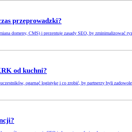
czas przeprowadzki?
miana domeny, CMS) i prezentuje zasady SEO, by zminimalizować ryzy
mKRK od kuchni?
czestników, ogarnąć logistykę i co zrobić, by partnerzy byli zadowole
ncji?