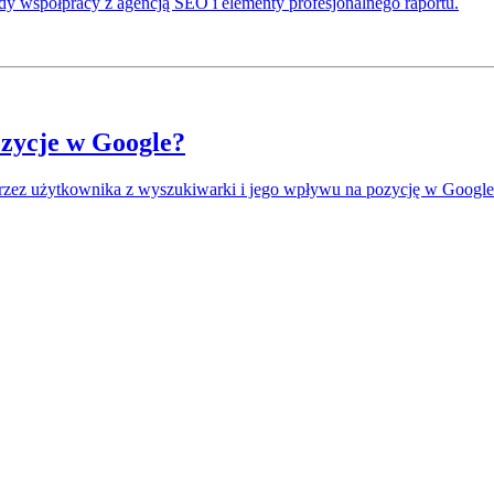
y współpracy z agencją SEO i elementy profesjonalnego raportu.
pozycje w Google?
przez użytkownika z wyszukiwarki i jego wpływu na pozycję w Google