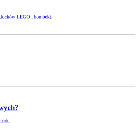
ie klocków LEGO i bombek).
owych?
 rok.