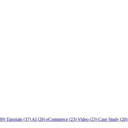
39)
Tutoriale
(37)
AI
(26)
eCommerce
(23)
Video
(23)
Case Study
(20)