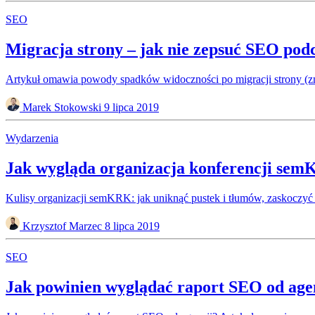
SEO
Migracja strony – jak nie zepsuć SEO pod
Artykuł omawia powody spadków widoczności po migracji strony (z
Marek Stokowski
9 lipca 2019
Wydarzenia
Jak wygląda organizacja konferencji se
Kulisy organizacji semKRK: jak uniknąć pustek i tłumów, zaskoczyć u
Krzysztof Marzec
8 lipca 2019
SEO
Jak powinien wyglądać raport SEO od age