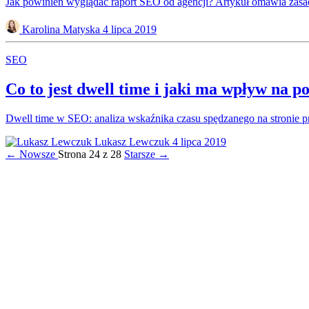
Jak powinien wyglądać raport SEO od agencji? Artykuł omawia zasad
Karolina Matyska
4 lipca 2019
SEO
Co to jest dwell time i jaki ma wpływ na 
Dwell time w SEO: analiza wskaźnika czasu spędzanego na stronie 
Lukasz Lewczuk
4 lipca 2019
← Nowsze
Strona 24 z 28
Starsze →