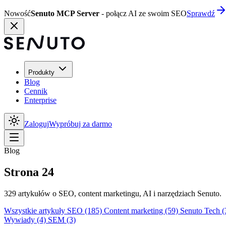
Nowość
Senuto MCP Server
- połącz AI ze swoim SEO
Sprawdź
Produkty
Blog
Cennik
Enterprise
Zaloguj
Wypróbuj za darmo
Blog
Strona 24
329 artykułów o SEO, content marketingu, AI i narzędziach Senuto.
Wszystkie artykuły
SEO
(185)
Content marketing
(59)
Senuto Tech
(
Wywiady
(4)
SEM
(3)