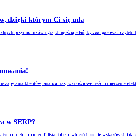
, dzięki którym Ci się uda
lnych przymiotników i graj długością zdań, by zaangażować czytelni
onowania!
 zapytania klientów; analiza fraz, wartościowe treści i mierzenie efe
sca w SERP?
 tych drugich (paragraf, lista, tabela, wideo) i podaje wskazówki, jak 