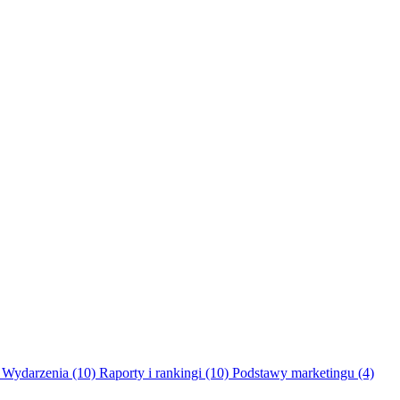
Wydarzenia
(10)
Raporty i rankingi
(10)
Podstawy marketingu
(4)