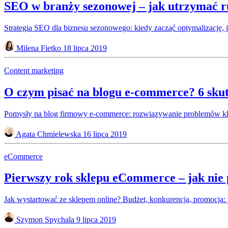
SEO w branży sezonowej – jak utrzymać ru
Strategia SEO dla biznesu sezonowego: kiedy zacząć optymalizację,
Milena Fietko
18 lipca 2019
Content marketing
O czym pisać na blogu e-commerce? 6 skut
Pomysły na blog firmowy e-commerce: rozwiązywanie problemów klien
Agata Chmielewska
16 lipca 2019
eCommerce
Pierwszy rok sklepu eCommerce – jak ni
Jak wystartować ze sklepem online? Budżet, konkurencja, promocja: p
Szymon Spychala
9 lipca 2019