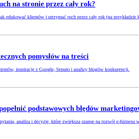
ch na stronie przez cały rok?
 jak edukować klientów i utrzymać ruch przez cały rok (na przykładz
ecznych pomysłów na treści
tów, inspiracje z Google, Senuto i analizy blogów konkurencji.
e popełnić podstawowych błędów marketing
ytania, analiza i decyzje, które zwiększą szanse na rozwój e-biznesu w