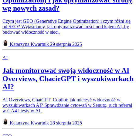
Optimization) i jak optymalizować strony
wg nowych zasad?
Czym jest GEO (Generative Engine Optimization) i czym różni się
od SEO? Wyjaśniamy, jak optymalizować treści pod kątem AI, by
budować widoczność w sieci.
Katarzyna Kwartnik
29 sierpnia 2025
AI
Jak monitorować swoją widoczność w AI
Overviews, ChacieGPT i wyszukiwarkach
AI?
AI Overviews, ChatGPT, Copilot: jak mierzyć widoczność w
wyszukiwarkach AI? Sprawdzanie cytowań w Senuto, ruch referral
w GA4 i testy w AI.
Katarzyna Kwartnik
28 sierpnia 2025