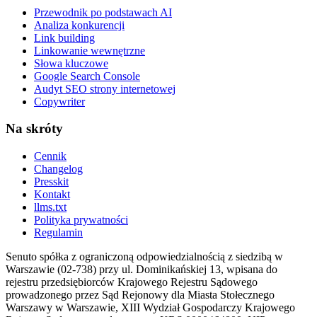
Przewodnik po podstawach AI
Analiza konkurencji
Link building
Linkowanie wewnętrzne
Słowa kluczowe
Google Search Console
Audyt SEO strony internetowej
Copywriter
Na skróty
Cennik
Changelog
Presskit
Kontakt
llms.txt
Polityka prywatności
Regulamin
Senuto spółka z ograniczoną odpowiedzialnością z siedzibą w
Warszawie (02-738) przy ul. Dominikańskiej 13, wpisana do
rejestru przedsiębiorców Krajowego Rejestru Sądowego
prowadzonego przez Sąd Rejonowy dla Miasta Stołecznego
Warszawy w Warszawie, XIII Wydział Gospodarczy Krajowego