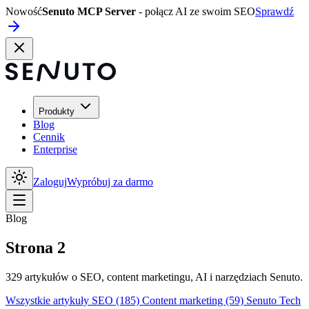
Nowość
Senuto MCP Server
- połącz AI ze swoim SEO
Sprawdź
Produkty
Blog
Cennik
Enterprise
Zaloguj
Wypróbuj za darmo
Blog
Strona 2
329 artykułów o SEO, content marketingu, AI i narzędziach Senuto.
Wszystkie artykuły
SEO
(185)
Content marketing
(59)
Senuto Tech