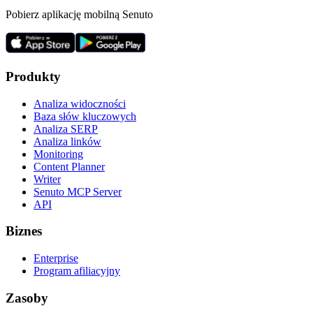
Pobierz aplikację mobilną Senuto
Produkty
Analiza widoczności
Baza słów kluczowych
Analiza SERP
Analiza linków
Monitoring
Content Planner
Writer
Senuto MCP Server
API
Biznes
Enterprise
Program afiliacyjny
Zasoby