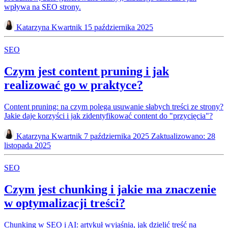
wpływa na SEO strony.
Katarzyna Kwartnik
15 października 2025
SEO
Czym jest content pruning i jak
realizować go w praktyce?
Content pruning: na czym polega usuwanie słabych treści ze strony?
Jakie daje korzyści i jak zidentyfikować content do "przycięcia"?
Katarzyna Kwartnik
7 października 2025
Zaktualizowano: 28
listopada 2025
SEO
Czym jest chunking i jakie ma znaczenie
w optymalizacji treści?
Chunking w SEO i AI: artykuł wyjaśnia, jak dzielić treść na