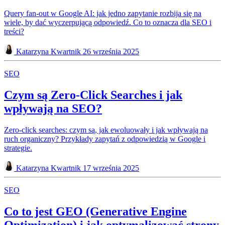
Query fan-out w Google AI: jak jedno zapytanie rozbija się na
wiele, by dać wyczerpującą odpowiedź. Co to oznacza dla SEO i
treści?
Katarzyna Kwartnik
26 września 2025
SEO
Czym są Zero-Click Searches i jak
wpływają na SEO?
Zero-click searches: czym są, jak ewoluowały i jak wpływają na
ruch organiczny? Przykłady zapytań z odpowiedzią w Google i
strategie.
Katarzyna Kwartnik
17 września 2025
SEO
Co to jest GEO (Generative Engine