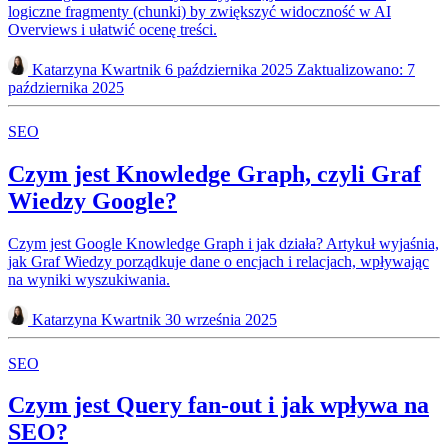
logiczne fragmenty (chunki) by zwiększyć widoczność w AI
Overviews i ułatwić ocenę treści.
Katarzyna Kwartnik
6 października 2025
Zaktualizowano: 7
października 2025
SEO
Czym jest Knowledge Graph, czyli Graf
Wiedzy Google?
Czym jest Google Knowledge Graph i jak działa? Artykuł wyjaśnia,
jak Graf Wiedzy porządkuje dane o encjach i relacjach, wpływając
na wyniki wyszukiwania.
Katarzyna Kwartnik
30 września 2025
SEO
Czym jest Query fan-out i jak wpływa na
SEO?