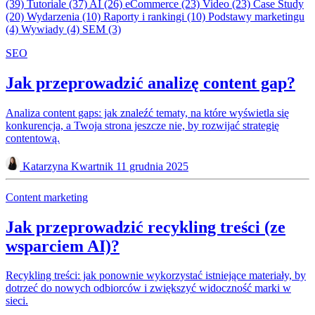
(39)
Tutoriale
(37)
AI
(26)
eCommerce
(23)
Video
(23)
Case Study
(20)
Wydarzenia
(10)
Raporty i rankingi
(10)
Podstawy marketingu
(4)
Wywiady
(4)
SEM
(3)
SEO
Jak przeprowadzić analizę content gap?
Analiza content gaps: jak znaleźć tematy, na które wyświetla się
konkurencja, a Twoja strona jeszcze nie, by rozwijać strategię
contentową.
Katarzyna Kwartnik
11 grudnia 2025
Content marketing
Jak przeprowadzić recykling treści (ze
wsparciem AI)?
Recykling treści: jak ponownie wykorzystać istniejące materiały, by
dotrzeć do nowych odbiorców i zwiększyć widoczność marki w
sieci.