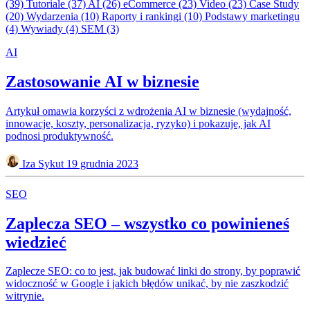
(39)
Tutoriale
(37)
AI
(26)
eCommerce
(23)
Video
(23)
Case Study
(20)
Wydarzenia
(10)
Raporty i rankingi
(10)
Podstawy marketingu
(4)
Wywiady
(4)
SEM
(3)
AI
Zastosowanie AI w biznesie
Artykuł omawia korzyści z wdrożenia AI w biznesie (wydajność,
innowacje, koszty, personalizacja, ryzyko) i pokazuje, jak AI
podnosi produktywność.
Iza Sykut
19 grudnia 2023
SEO
Zaplecza SEO – wszystko co powinieneś
wiedzieć
Zaplecze SEO: co to jest, jak budować linki do strony, by poprawić
widoczność w Google i jakich błędów unikać, by nie zaszkodzić
witrynie.