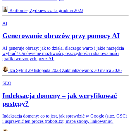
Bartlomiej Zydkiewicz
12 grudnia 2023
AI
Generowanie obrazów przy pomocy AI
AI generuje obrazy: jak to działa, dlaczego warto i jakie narzędzia
wybrać? Omówienie możliwości, oszczędności i skalowalności
grafik tworzonych przez AI.
Iza Sykut
29 listopada 2023
Zaktualizowano: 30 marca 2026
SEO
Indeksacja domeny – jak weryfikować
postępy?
Indeksacja domeny: co to jest, jak sprawdzić w Google (site:, GSC)
i usprawnić ten proces (robots.txt, mapa strony, linkowanie).