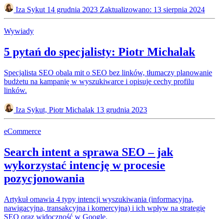
Iza Sykut
14 grudnia 2023
Zaktualizowano: 13 sierpnia 2024
Wywiady
5 pytań do specjalisty: Piotr Michalak
Specjalista SEO obala mit o SEO bez linków, tłumaczy planowanie
budżetu na kampanię w wyszukiwarce i opisuje cechy profilu
linków.
Iza Sykut, Piotr Michalak
13 grudnia 2023
eCommerce
Search intent a sprawa SEO – jak
wykorzystać intencję w procesie
pozycjonowania
Artykuł omawia 4 typy intencji wyszukiwania (informacyjna,
nawigacyjna, transakcyjna i komercyjna) i ich wpływ na strategię
SEO oraz widoczność w Google.