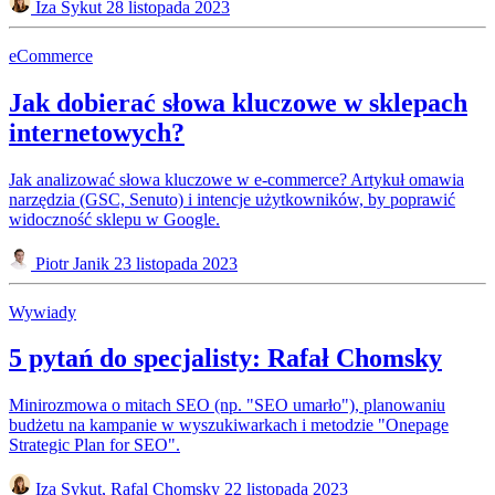
Iza Sykut
28 listopada 2023
eCommerce
Jak dobierać słowa kluczowe w sklepach
internetowych?
Jak analizować słowa kluczowe w e-commerce? Artykuł omawia
narzędzia (GSC, Senuto) i intencje użytkowników, by poprawić
widoczność sklepu w Google.
Piotr Janik
23 listopada 2023
Wywiady
5 pytań do specjalisty: Rafał Chomsky
Minirozmowa o mitach SEO (np. "SEO umarło"), planowaniu
budżetu na kampanie w wyszukiwarkach i metodzie "Onepage
Strategic Plan for SEO".
Iza Sykut, Rafal Chomsky
22 listopada 2023