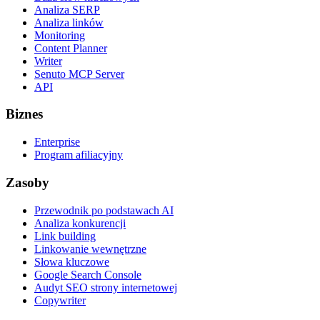
Analiza SERP
Analiza linków
Monitoring
Content Planner
Writer
Senuto MCP Server
API
Biznes
Enterprise
Program afiliacyjny
Zasoby
Przewodnik po podstawach AI
Analiza konkurencji
Link building
Linkowanie wewnętrzne
Słowa kluczowe
Google Search Console
Audyt SEO strony internetowej
Copywriter