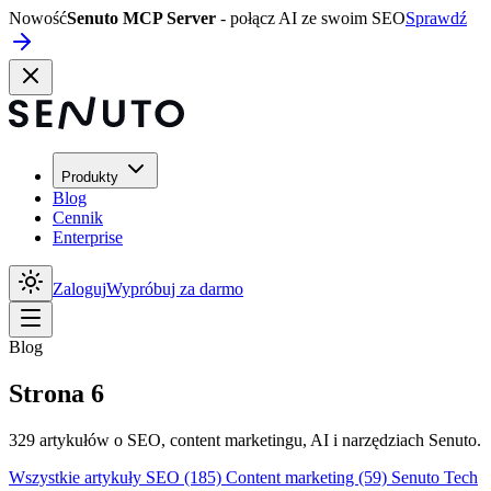
Nowość
Senuto MCP Server
- połącz AI ze swoim SEO
Sprawdź
Produkty
Blog
Cennik
Enterprise
Zaloguj
Wypróbuj za darmo
Blog
Strona 6
329 artykułów o SEO, content marketingu, AI i narzędziach Senuto.
Wszystkie artykuły
SEO
(185)
Content marketing
(59)
Senuto Tech