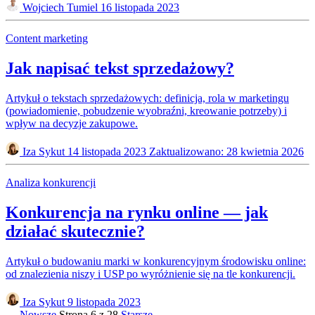
Wojciech Tumiel
16 listopada 2023
Content marketing
Jak napisać tekst sprzedażowy?
Artykuł o tekstach sprzedażowych: definicja, rola w marketingu
(powiadomienie, pobudzenie wyobraźni, kreowanie potrzeby) i
wpływ na decyzje zakupowe.
Iza Sykut
14 listopada 2023
Zaktualizowano: 28 kwietnia 2026
Analiza konkurencji
Konkurencja na rynku online — jak
działać skutecznie?
Artykuł o budowaniu marki w konkurencyjnym środowisku online:
od znalezienia niszy i USP po wyróżnienie się na tle konkurencji.
Iza Sykut
9 listopada 2023
← Nowsze
Strona 6 z 28
Starsze →