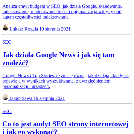
Analiza crawl budgetu w SEO: jak działa Google, skanowanie,
indeksowanie, renderowanie treści i optymalizacja witryny pod
kątem częstotliwości indeksowania.
Lukasz Rogala
19 sierpnia 2021
SEO
Jak działa Google News i jak się tam
znaleźć?
Google News i Top Stories: czym się różnią, jak działają i kiedy się
pojawiają w wynikach wyszukiwania, z uwzględnieniem
personalizacji i urządzeń.
Jakub Sawa
19 sierpnia 2021
SEO
Co to jest audyt SEO strony internetowej
i jak go wykonać?