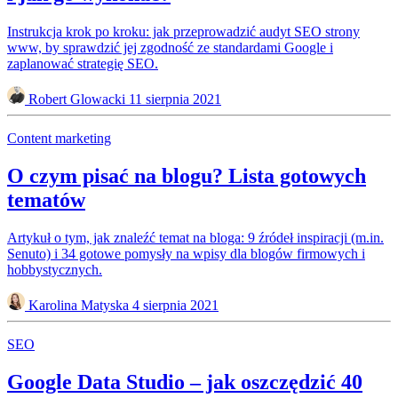
Instrukcja krok po kroku: jak przeprowadzić audyt SEO strony
www, by sprawdzić jej zgodność ze standardami Google i
zaplanować strategię SEO.
Robert Glowacki
11 sierpnia 2021
Content marketing
O czym pisać na blogu? Lista gotowych
tematów
Artykuł o tym, jak znaleźć temat na bloga: 9 źródeł inspiracji (m.in.
Senuto) i 34 gotowe pomysły na wpisy dla blogów firmowych i
hobbystycznych.
Karolina Matyska
4 sierpnia 2021
SEO
Google Data Studio – jak oszczędzić 40