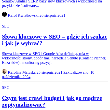
Senuto? Analiza SERP, bazy słów kluczowych i widoczności na
przykładzie "software...
Karol Kwiatkowski
26 sierpnia 2021
SEO
Słowa kluczowe w SEO – gdzie ich szukać
i jak je wybrać?
Słowa kluczowe w SEO i Google Ads: definicja, rola w
widoczności strony, dobór fraz, narzędzia Senuto (Content Planner,
Baza słów) i monitoring pozycji.
Karolina Matyska
25 sierpnia 2021
Zaktualizowano: 10
października 2024
SEO
Czym jest crawl budget i jak go mądrze
zoptymalizować?