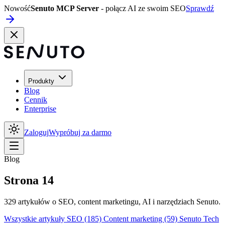
Nowość
Senuto MCP Server
- połącz AI ze swoim SEO
Sprawdź
Produkty
Blog
Cennik
Enterprise
Zaloguj
Wypróbuj za darmo
Blog
Strona 14
329 artykułów o SEO, content marketingu, AI i narzędziach Senuto.
Wszystkie artykuły
SEO
(185)
Content marketing
(59)
Senuto Tech