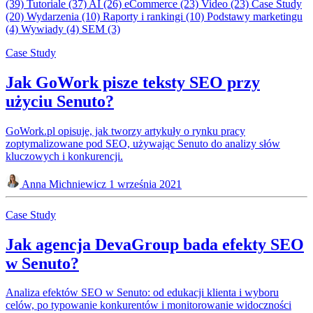
(39)
Tutoriale
(37)
AI
(26)
eCommerce
(23)
Video
(23)
Case Study
(20)
Wydarzenia
(10)
Raporty i rankingi
(10)
Podstawy marketingu
(4)
Wywiady
(4)
SEM
(3)
Case Study
Jak GoWork pisze teksty SEO przy
użyciu Senuto?
GoWork.pl opisuje, jak tworzy artykuły o rynku pracy
zoptymalizowane pod SEO, używając Senuto do analizy słów
kluczowych i konkurencji.
Anna Michniewicz
1 września 2021
Case Study
Jak agencja DevaGroup bada efekty SEO
w Senuto?
Analiza efektów SEO w Senuto: od edukacji klienta i wyboru
celów, po typowanie konkurentów i monitorowanie widoczności