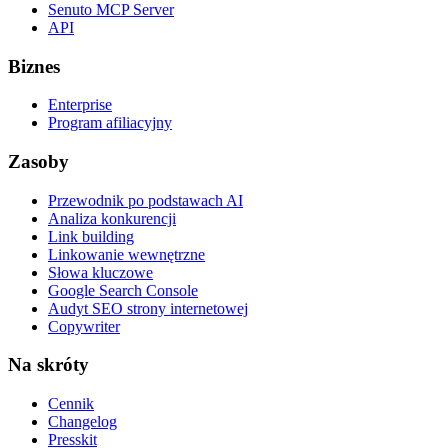
Senuto MCP Server
API
Biznes
Enterprise
Program afiliacyjny
Zasoby
Przewodnik po podstawach AI
Analiza konkurencji
Link building
Linkowanie wewnętrzne
Słowa kluczowe
Google Search Console
Audyt SEO strony internetowej
Copywriter
Na skróty
Cennik
Changelog
Presskit