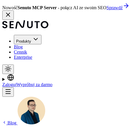
Nowość
Senuto MCP Server
- połącz AI ze swoim SEO
Sprawdź
Produkty
Blog
Cennik
Enterprise
Zaloguj
Wypróbuj za darmo
Blog