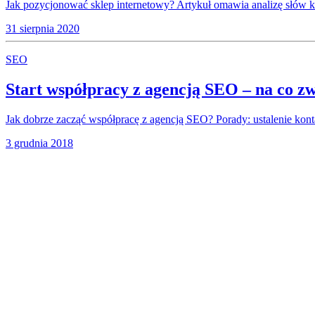
Jak pozycjonować sklep internetowy? Artykuł omawia analizę słów kl
31 sierpnia 2020
SEO
Start współpracy z agencją SEO – na co z
Jak dobrze zacząć współpracę z agencją SEO? Porady: ustalenie kont
3 grudnia 2018