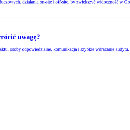
uczowych, działania on-site i off-site, by zwiększyć widoczność w Goo
wrócić uwagę?
aktu, osoby odpowiedzialne, komunikacja i szybkie wdrażanie audytu.