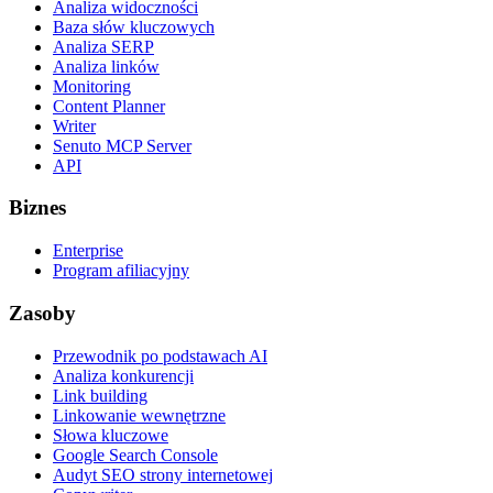
Analiza widoczności
Baza słów kluczowych
Analiza SERP
Analiza linków
Monitoring
Content Planner
Writer
Senuto MCP Server
API
Biznes
Enterprise
Program afiliacyjny
Zasoby
Przewodnik po podstawach AI
Analiza konkurencji
Link building
Linkowanie wewnętrzne
Słowa kluczowe
Google Search Console
Audyt SEO strony internetowej