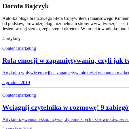
Dorota Bajczyk
Autorka bloga branżowego Sfera Copywritera i finansowego Kumam Ka
od podstaw, prowadzę blogi, uzupełniam strony www, tworzę hasła i
Jestem w niej sterem, żeglarzem i okrętem. W projektowaniu komun
4 artykuły
Content marketing
Rola emocji w zapamiętywaniu, czyli jak 
Artykuł o wpływie emocji na zapamiętywanie treści w content market
2 grudnia 2019
Content marketing
Wciągnij czytelnika w rozmowę! 9 zabiegów
Artykuł ożywiania tekstu: używaj dynamicznych czasowników, sensua