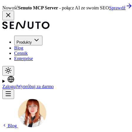
Nowość
Senuto MCP Server
- połącz AI ze swoim SEO
Sprawdź
Produkty
Blog
Cennik
Enterprise
Zaloguj
Wypróbuj za darmo
Blog