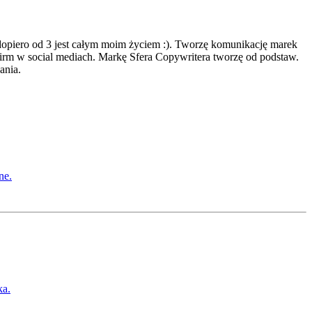
dopiero od 3 jest całym moim życiem :). Tworzę komunikację marek
irm w social mediach. Markę Sfera Copywritera tworzę od podstaw.
ania.
ne.
ka.