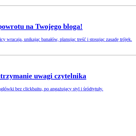
 powrotu na Twojego bloga!
icy wracają, unikając banałów, planując treść i stosując zasadę trójek.
utrzymanie uwagi czytelnika
główki bez clickbaitu, po angażujący styl i śródtytuły.