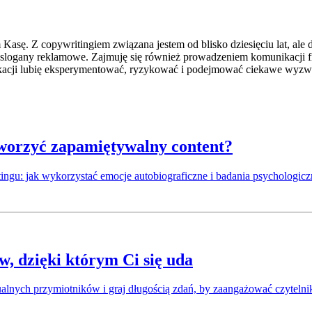
sę. Z copywritingiem związana jestem od blisko dziesięciu lat, ale 
 slogany reklamowe. Zajmuję się również prowadzeniem komunikacji f
ikacji lubię eksperymentować, ryzykować i podejmować ciekawe wyzw
tworzyć zapamiętywalny content?
ingu: jak wykorzystać emocje autobiograficzne i badania psychologicz
, dzięki którym Ci się uda
lnych przymiotników i graj długością zdań, by zaangażować czytelni