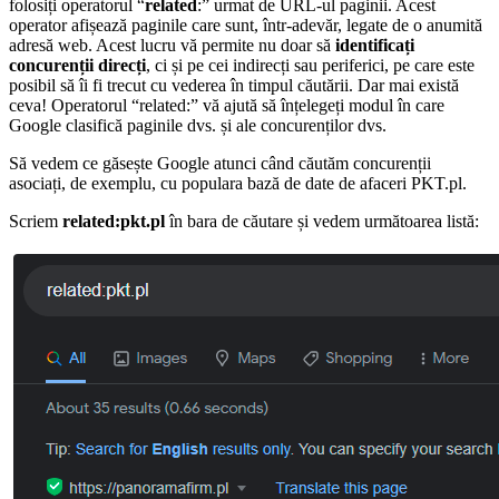
folosiți operatorul “
related
:” urmat de URL-ul paginii. Acest
operator afișează paginile care sunt, într-adevăr, legate de o anumită
adresă web. Acest lucru vă permite nu doar să
identificați
concurenții direcți
, ci și pe cei indirecți sau periferici, pe care este
posibil să îi fi trecut cu vederea în timpul căutării. Dar mai există
ceva! Operatorul “related:” vă ajută să înțelegeți modul în care
Google clasifică paginile dvs. și ale concurenților dvs.
Să vedem ce găsește Google atunci când căutăm concurenții
asociați, de exemplu, cu populara bază de date de afaceri PKT.pl.
Scriem
related:pkt.pl
în bara de căutare și vedem următoarea listă: