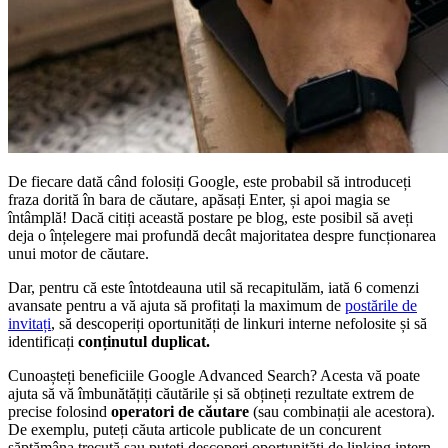
De fiecare dată când folosiți Google, este probabil să introduceți
fraza dorită în bara de căutare, apăsați Enter, și apoi magia se
întâmplă! Dacă citiți această postare pe blog, este posibil să aveți
deja o înțelegere mai profundă decât majoritatea despre funcționarea
unui motor de căutare.
Dar, pentru că este întotdeauna util să recapitulăm, iată 6 comenzi
avansate pentru a vă ajuta să profitați la maximum de
postările de
invitați
, să descoperiți oportunități de linkuri interne nefolosite și să
identificați
conținutul duplicat.
Cunoașteți beneficiile Google Advanced Search? Acesta vă poate
ajuta să vă îmbunătățiți căutările și să obțineți rezultate extrem de
precise folosind
operatori de căutare
(sau combinații ale acestora).
De exemplu, puteți căuta articole publicate de un concurent
săptămâna trecută sau puteți descoperi oportunități de linking intern