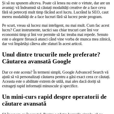
Și să nu spunem altceva. Poate că lenea nu este o virtute, dar are un
avantaj: vă îndeamnă să căutați modalități creative de a face ceva
fără să petreceți mult timp făcând acel lucru. Lucrând la SEO, caut
mereu modalități de a face lucruri fără să lucrez peste program.
Pe scurt, vreau să lucrez mai inteligent, nu mai mult. Cum fac acest
lucru? Caut instrumente, tactici sau chiar trucuri care îmi vor
economisi timp și îmi vor permite să fac treaba mai repede. Senuto
este o alegere firească atunci când vine vorba de munca mea zilnică,
dar voi împărtăși câteva alte sfaturi în acest articol.
Unul dintre trucurile mele preferate?
Căutarea avansată Google
Dar ce este acesta? În termeni simpli, Google Advanced Search vă
ajută să vă personalizați căutarea pentru a găsi exact ceea ce căutați.
Aceasta este o abilitate extrem de utilă, mai ales dacă doriți să
extrageți rapid informații minuscule și specifice.
Un mini-curs rapid despre operatorii de
căutare avansată