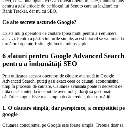
Deci, ce s-a întâmplat aici? Am folosit operatorii site:, minus și plus
pentru a găsi articole de pe blogul lui Senuto care au legătură cu
Rank Tracker, dar nu cu SEO.
Ce alte secrete ascunde Google?
Există mulți operatori de căutare (prea mulți pentru a-i enumera
aici…). Pentru a păstra lucrurile simple, acest tutorial se va limita la
următorii operatori: site, ghilimele, minus și plus.
6 sfaturi pentru Google Advanced Search
pentru a îmbunătăți SEO
Prin utilizarea acestor operatori de căutare avansată în Google
Advanced Search, puteți găsi exact ceea ce căutați, economisind
timp în procesul de căutare. Căutarea avansată poate fi deosebit de
utilă dacă sunteți la început de aventură și doriți să gestionați
căutările singur. Este mai simplu decât credeți, doar urmăriți:
1. O căutare simplă, dar perspicace, a competiției pe
google
Căutarea concurenței pe Google este foarte simplă. Trebuie doar să