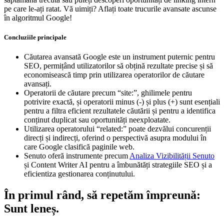
pe care le-ați ratat. Vă uimiți? Aflați toate trucurile avansate ascunse
în algoritmul Google!
Concluziile principale
Căutarea avansată Google este un instrument puternic pentru
SEO, permițând utilizatorilor să obțină rezultate precise și să
economisească timp prin utilizarea operatorilor de căutare
avansați.
Operatorii de căutare precum “site:”, ghilimele pentru
potrivire exactă, și operatorii minus (-) și plus (+) sunt esențiali
pentru a filtra eficient rezultatele căutării și pentru a identifica
conținut duplicat sau oportunități neexploatate.
Utilizarea operatorului “related:” poate dezvălui concurenții
direcți și indirecți, oferind o perspectivă asupra modului în
care Google clasifică paginile web.
Senuto oferă instrumente precum
Analiza Vizibilității Senuto
și Content Writer AI pentru a îmbunătăți strategiile SEO și a
eficientiza gestionarea conținutului.
În primul rând, să repetăm împreună:
Sunt leneș.