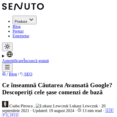
Produse
Blog
Prețuri
Enterprise
Autentificare
Încearcă gratuit
/
Blog
/
SEO
Ce înseamnă Căutarea Avansată Google?
Descoperiți cele șase comenzi de bază
Csaba Pirosca
,
Lukasz Lewczuk
·
20
septembrie 2021
·
Updated: 19 august 2024
·
13 min read
·
🇬🇧
🇵🇱
🇷🇴