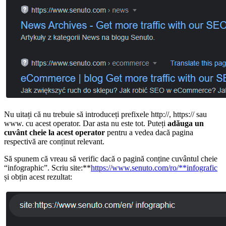
Nu uitați că nu trebuie să introduceți prefixele http://, https:// sau
www. cu acest operator. Dar asta nu este tot. Puteți
adăuga un
cuvânt cheie la acest operator
pentru a vedea dacă pagina
respectivă are conținut relevant.
Să spunem că vreau să verific dacă o pagină conține cuvântul cheie
“infographic”. Scriu site:**
https://www.senuto.com/ro/**infografic
și obțin acest rezultat: