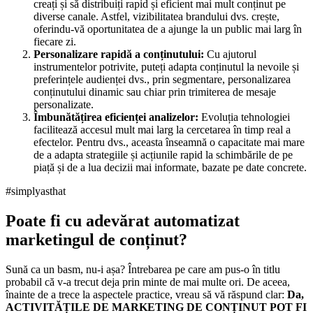
creați și să distribuiți rapid și eficient mai mult conținut pe
diverse canale. Astfel, vizibilitatea brandului dvs. crește,
oferindu-vă oportunitatea de a ajunge la un public mai larg în
fiecare zi.
Personalizare rapidă a conținutului:
Cu ajutorul
instrumentelor potrivite, puteți adapta conținutul la nevoile și
preferințele audienței dvs., prin segmentare, personalizarea
conținutului dinamic sau chiar prin trimiterea de mesaje
personalizate.
Îmbunătățirea eficienței analizelor:
Evoluția tehnologiei
facilitează accesul mult mai larg la cercetarea în timp real a
efectelor. Pentru dvs., aceasta înseamnă o capacitate mai mare
de a adapta strategiile și acțiunile rapid la schimbările de pe
piață și de a lua decizii mai informate, bazate pe date concrete.
#simplyasthat
Poate fi cu adevărat automatizat
marketingul de conținut?
Sună ca un basm, nu-i așa? Întrebarea pe care am pus-o în titlu
probabil că v-a trecut deja prin minte de mai multe ori. De aceea,
înainte de a trece la aspectele practice, vreau să vă răspund clar:
Da,
ACTIVITĂȚILE DE MARKETING DE CONȚINUT POT FI