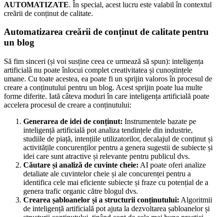
AUTOMATIZATE
. În special, acest lucru este valabil în contextul
creării de conținut de calitate.
Automatizarea creării de conținut de calitate pentru
un blog
Să fim sinceri (și voi susține ceea ce urmează să spun): inteligența
artificială nu poate înlocui complet creativitatea și cunoștințele
umane. Cu toate acestea, ea poate fi un sprijin valoros în procesul de
creare a conținutului pentru un blog. Acest sprijin poate lua multe
forme diferite. Iată câteva moduri în care inteligența artificială poate
accelera procesul de creare a conținutului:
Generarea de idei de conținut:
Instrumentele bazate pe
inteligență artificială pot analiza tendințele din industrie,
studiile de piață, intențiile utilizatorilor, decalajul de conținut și
activitățile concurenților pentru a genera sugestii de subiecte și
idei care sunt atractive și relevante pentru publicul dvs.
Căutare și analiză de cuvinte cheie:
AI poate oferi analize
detaliate ale cuvintelor cheie și ale concurenței pentru a
identifica cele mai eficiente subiecte și fraze cu potențial de a
genera trafic organic către blogul dvs.
Crearea șabloanelor și a structurii conținutului:
Algoritmii
de inteligență artificială pot ajuta la dezvoltarea șabloanelor și