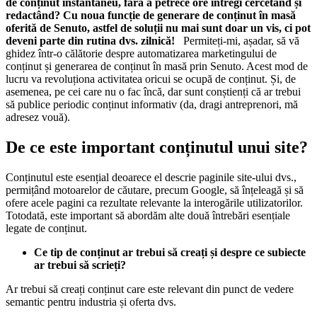
de conținut instantaneu, fără a petrece ore întregi cercetând și
redactând? Cu noua funcție de generare de conținut în masă
oferită de Senuto, astfel de soluții nu mai sunt doar un vis, ci pot
deveni parte din rutina dvs. zilnică!
Permiteți-mi, așadar, să vă
ghidez într-o călătorie despre automatizarea marketingului de
conținut și generarea de conținut în masă prin Senuto. Acest mod de
lucru va revoluționa activitatea oricui se ocupă de conținut. Și, de
asemenea, pe cei care nu o fac încă, dar sunt conștienți că ar trebui
să publice periodic conținut informativ (da, dragi antreprenori, mă
adresez vouă).
De ce este important conținutul unui site?
Conținutul este esențial deoarece el descrie paginile site-ului dvs.,
permițând motoarelor de căutare, precum Google, să înțeleagă și să
ofere acele pagini ca rezultate relevante la interogările utilizatorilor.
Totodată, este important să abordăm alte două întrebări esențiale
legate de conținut.
Ce tip de conținut ar trebui să creați și despre ce subiecte
ar trebui să scrieți?
Ar trebui să creați conținut care este relevant din punct de vedere
semantic pentru industria și oferta dvs.