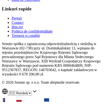
Linkuri rapide
Prețuri
Contact
llms.txt
Politica de confidențialitate
Termeni și condiții
Senuto spółka z ograniczoną odpowiedzialnością z siedzibą w
Warszawie (02-738) przy ul. Dominikańskiej 13, wpisana do
rejestru przedsiębiorców Krajowego Rejestru Sądowego
prowadzonego przez Sąd Rejonowy dla Miasta Stołecznego
Warszawy w Warszawie, XIII Wydział Gospodarczy Krajowego
Rejestru Sądowego pod numerem KRS 0000464809, NIP:
9512367837, REGON: 146703642, o kapitale zakładowym w
wysokości 9 678 200,00 zł.
© 2026 Senuto sp. z o.o. Toate drepturile rezervate.