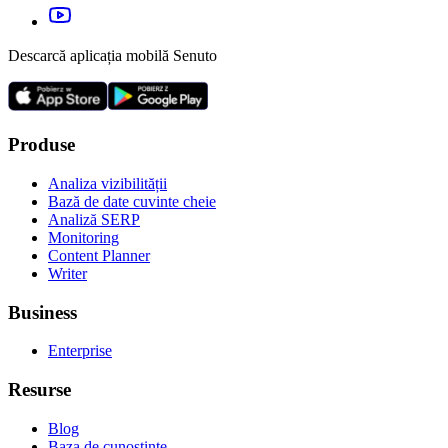
Descarcă aplicația mobilă Senuto
Produse
Analiza vizibilității
Bază de date cuvinte cheie
Analiză SERP
Monitoring
Content Planner
Writer
Business
Enterprise
Resurse
Blog
Baza de cunoștințe