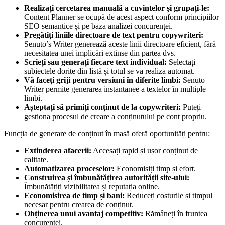
Realizați cercetarea manuală a cuvintelor și grupați-le:
Content Planner se ocupă de acest aspect conform principiilor
SEO semantice și pe baza analizei concurenței.
Pregătiți liniile directoare de text pentru copywriteri:
Senuto’s Writer generează aceste linii directoare eficient, fără
necesitatea unei implicări extinse din partea dvs.
Scrieți sau generați fiecare text individual:
Selectați
subiectele dorite din listă și totul se va realiza automat.
Vă faceți griji pentru versiuni în diferite limbi:
Senuto
Writer permite generarea instantanee a textelor în multiple
limbi.
Așteptați să primiți conținut de la copywriteri:
Puteți
gestiona procesul de creare a conținutului pe cont propriu.
Funcția de generare de conținut în masă oferă oportunități pentru:
Extinderea afacerii:
Accesați rapid și ușor conținut de
calitate.
Automatizarea proceselor:
Economisiți timp și efort.
Construirea și îmbunătățirea autorității site-ului:
Îmbunătățiți vizibilitatea și reputația online.
Economisirea de timp și bani:
Reduceți costurile și timpul
necesar pentru crearea de conținut.
Obținerea unui avantaj competitiv:
Rămâneți în fruntea
concurenței.