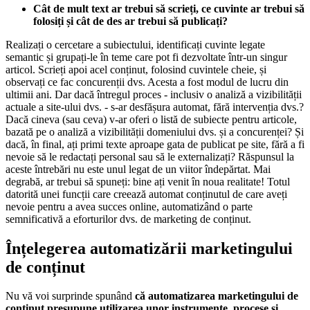
Cât de mult text ar trebui să scrieți, ce cuvinte ar trebui să
folosiți și cât de des ar trebui să publicați?
Realizați o cercetare a subiectului, identificați cuvinte legate
semantic și grupați-le în teme care pot fi dezvoltate într-un singur
articol. Scrieți apoi acel conținut, folosind cuvintele cheie, și
observați ce fac concurenții dvs. Acesta a fost modul de lucru din
ultimii ani. Dar dacă întregul proces - inclusiv o analiză a vizibilității
actuale a site-ului dvs. - s-ar desfășura automat, fără intervenția dvs.?
Dacă cineva (sau ceva) v-ar oferi o listă de subiecte pentru articole,
bazată pe o analiză a vizibilității domeniului dvs. și a concurenței? Și
dacă, în final, ați primi texte aproape gata de publicat pe site, fără a fi
nevoie să le redactați personal sau să le externalizați? Răspunsul la
aceste întrebări nu este unul legat de un viitor îndepărtat. Mai
degrabă, ar trebui să spuneți: bine ați venit în noua realitate! Totul
datorită unei funcții care creează automat conținutul de care aveți
nevoie pentru a avea succes online, automatizând o parte
semnificativă a eforturilor dvs. de marketing de conținut.
Înțelegerea automatizării marketingului
de conținut
Nu vă voi surprinde spunând
că automatizarea marketingului de
conținut presupune utilizarea unor instrumente, procese și