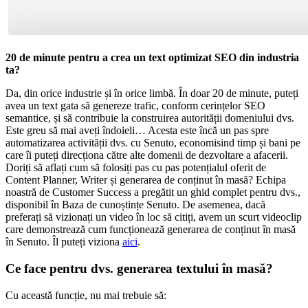
20 de minute pentru a crea un text optimizat SEO din industria
ta?
Da, din orice industrie și în orice limbă. În doar 20 de minute, puteți
avea un text gata să genereze trafic, conform cerințelor SEO
semantice, și să contribuie la construirea autorității domeniului dvs.
Este greu să mai aveți îndoieli… Acesta este încă un pas spre
automatizarea activității dvs. cu Senuto, economisind timp și bani pe
care îi puteți direcționa către alte domenii de dezvoltare a afacerii.
Doriți să aflați cum să folosiți pas cu pas potențialul oferit de
Content Planner, Writer și generarea de conținut în masă? Echipa
noastră de Customer Success a pregătit un ghid complet pentru dvs.,
disponibil în Baza de cunoștințe Senuto. De asemenea, dacă
preferați să vizionați un video în loc să citiți, avem un scurt videoclip
care demonstrează cum funcționează generarea de conținut în masă
în Senuto. Îl puteți viziona
aici
.
Ce face pentru dvs. generarea textului în masă?
Cu această funcție, nu mai trebuie să: