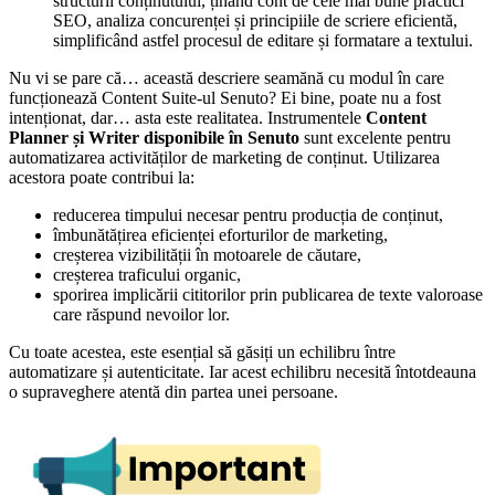
structurii conținutului, ținând cont de cele mai bune practici
SEO, analiza concurenței și principiile de scriere eficientă,
simplificând astfel procesul de editare și formatare a textului.
Nu vi se pare că… această descriere seamănă cu modul în care
funcționează Content Suite-ul Senuto? Ei bine, poate nu a fost
intenționat, dar… asta este realitatea. Instrumentele
Content
Planner și Writer disponibile în Senuto
sunt excelente pentru
automatizarea activităților de marketing de conținut. Utilizarea
acestora poate contribui la:
reducerea timpului necesar pentru producția de conținut,
îmbunătățirea eficienței eforturilor de marketing,
creșterea vizibilității în motoarele de căutare,
creșterea traficului organic,
sporirea implicării cititorilor prin publicarea de texte valoroase
care răspund nevoilor lor.
Cu toate acestea, este esențial să găsiți un echilibru între
automatizare și autenticitate. Iar acest echilibru necesită întotdeauna
o supraveghere atentă din partea unei persoane.