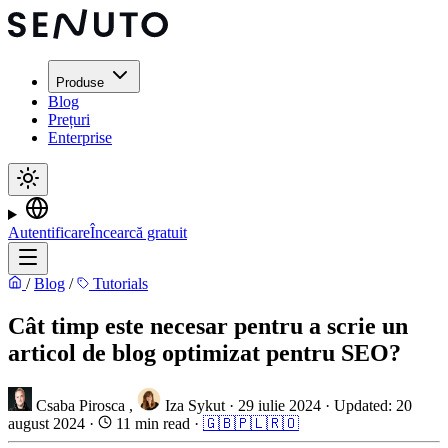
Produse
Blog
Prețuri
Enterprise
Autentificare
Încearcă gratuit
/
Blog
/
Tutorials
Cât timp este necesar pentru a scrie un
articol de blog optimizat pentru SEO?
Csaba Pirosca
,
Iza Sykut
·
29 iulie 2024
·
Updated: 20
august 2024
·
11 min read
·
🇬🇧
🇵🇱
🇷🇴