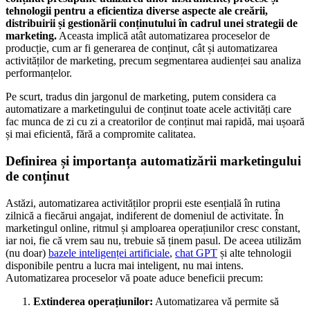
tehnologii pentru a eficientiza diverse aspecte ale creării,
distribuirii și gestionării conținutului în cadrul unei strategii de
marketing.
Aceasta implică atât automatizarea proceselor de
producție, cum ar fi generarea de conținut, cât și automatizarea
activităților de marketing, precum segmentarea audienței sau analiza
performanțelor.
Pe scurt, tradus din jargonul de marketing, putem considera ca
automatizare a marketingului de conținut toate acele activități care
fac munca de zi cu zi a creatorilor de conținut mai rapidă, mai ușoară
și mai eficientă, fără a compromite calitatea.
Definirea și importanța automatizării marketingului
de conținut
Astăzi, automatizarea activităților proprii este esențială în rutina
zilnică a fiecărui angajat, indiferent de domeniul de activitate. În
marketingul online, ritmul și amploarea operațiunilor cresc constant,
iar noi, fie că vrem sau nu, trebuie să ținem pasul. De aceea utilizăm
(nu doar)
bazele inteligenței artificiale
,
chat GPT
și alte tehnologii
disponibile pentru a lucra mai inteligent, nu mai intens.
Automatizarea proceselor vă poate aduce beneficii precum:
Extinderea operațiunilor:
Automatizarea vă permite să