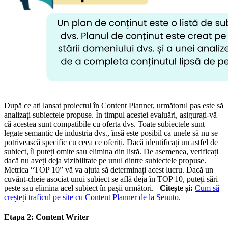
După ce ați lansat proiectul în Content Planner, următorul pas este să
analizați subiectele propuse. În timpul acestei evaluări, asigurați-vă
că acestea sunt compatibile cu oferta dvs. Toate subiectele sunt
legate semantic de industria dvs., însă este posibil ca unele să nu se
potrivească specific cu ceea ce oferiți. Dacă identificați un astfel de
subiect, îl puteți omite sau elimina din listă. De asemenea, verificați
dacă nu aveți deja vizibilitate pe unul dintre subiectele propuse.
Metrica “TOP 10” vă va ajuta să determinați acest lucru. Dacă un
cuvânt-cheie asociat unui subiect se află deja în TOP 10, puteți sări
peste sau elimina acel subiect în pașii următori.
Citește și:
Cum să
creșteți traficul pe site cu Content Planner de la Senuto
.
Etapa 2: Content Writer