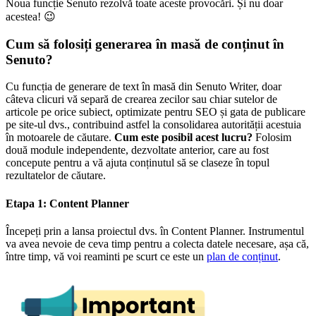
Noua funcție Senuto rezolvă toate aceste provocări. Și nu doar
acestea! 😉
Cum să folosiți generarea în masă de conținut în
Senuto?
Cu funcția de generare de text în masă din Senuto Writer, doar
câteva clicuri vă separă de crearea zecilor sau chiar sutelor de
articole pe orice subiect, optimizate pentru SEO și gata de publicare
pe site-ul dvs., contribuind astfel la consolidarea autorității acestuia
în motoarele de căutare.
Cum este posibil acest lucru?
Folosim
două module independente, dezvoltate anterior, care au fost
concepute pentru a vă ajuta conținutul să se claseze în topul
rezultatelor de căutare.
Etapa 1: Content Planner
Începeți prin a lansa proiectul dvs. în Content Planner. Instrumentul
va avea nevoie de ceva timp pentru a colecta datele necesare, așa că,
între timp, vă voi reaminti pe scurt ce este un
plan de conținut
.