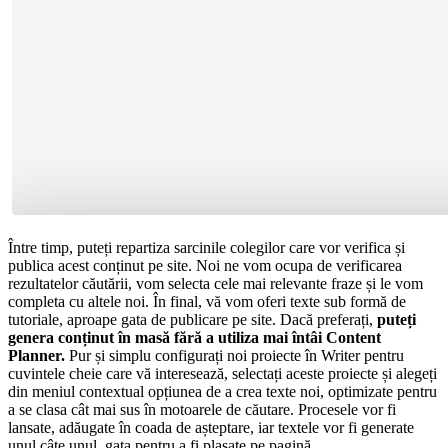
Între timp, puteți repartiza sarcinile colegilor care vor verifica și
publica acest conținut pe site. Noi ne vom ocupa de verificarea
rezultatelor căutării, vom selecta cele mai relevante fraze și le vom
completa cu altele noi. În final, vă vom oferi texte sub formă de
tutoriale, aproape gata de publicare pe site. Dacă preferați,
puteți
genera conținut în masă fără a utiliza mai întâi Content
Planner.
Pur și simplu configurați noi proiecte în Writer pentru
cuvintele cheie care vă interesează, selectați aceste proiecte și alegeți
din meniul contextual opțiunea de a crea texte noi, optimizate pentru
a se clasa cât mai sus în motoarele de căutare. Procesele vor fi
lansate, adăugate în coada de așteptare, iar textele vor fi generate
unul câte unul, gata pentru a fi plasate pe pagină.