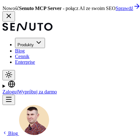
Nowość
Senuto MCP Server
- połącz AI ze swoim SEO
Sprawdź
Produkty
Blog
Cennik
Enterprise
Zaloguj
Wypróbuj za darmo
Blog