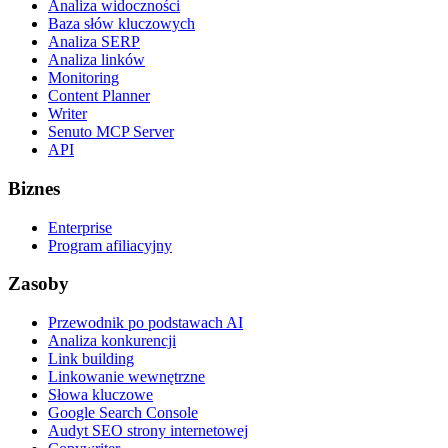
Analiza widoczności
Baza słów kluczowych
Analiza SERP
Analiza linków
Monitoring
Content Planner
Writer
Senuto MCP Server
API
Biznes
Enterprise
Program afiliacyjny
Zasoby
Przewodnik po podstawach AI
Analiza konkurencji
Link building
Linkowanie wewnętrzne
Słowa kluczowe
Google Search Console
Audyt SEO strony internetowej