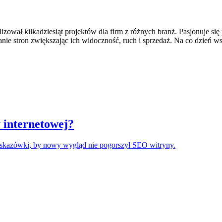
lizował kilkadziesiąt projektów dla firm z różnych branż. Pasjonuje 
łanie stron zwiększając ich widoczność, ruch i sprzedaż. Na co dzień 
 internetowej?
 wskazówki, by nowy wygląd nie pogorszył SEO witryny.