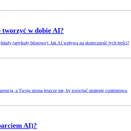
o tworzyć w dobie AI?
zykłady (artykuły blogowe). Jak AI wpływa na skuteczność tych treści?
urencja, a Twoja strona jeszcze nie, by rozwijać strategię contentową.
parciem AI)?