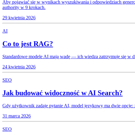
Aby pojawiać się w wynikach wyszukiwania i odpowiedziach generowa
authority w 9 krokach.
29 kwietnia 2026
AI
Co to jest RAG?
Standardowe modele AI mają wadę — ich wiedza zatrzymuje się w dn
24 kwietnia 2026
SEO
Jak budować widoczność w AI Search?
Gdy użytkownik zadaje pytanie AI, model językowy ma dwie opcje: z
31 marca 2026
SEO