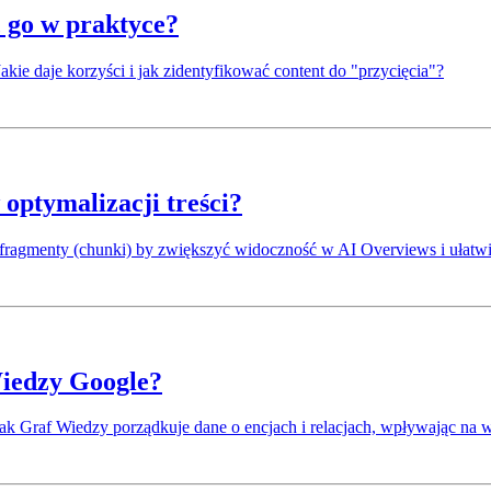
ć go w praktyce?
akie daje korzyści i jak zidentyfikować content do "przycięcia"?
 optymalizacji treści?
e fragmenty (chunki) by zwiększyć widoczność w AI Overviews i ułatwić
Wiedzy Google?
jak Graf Wiedzy porządkuje dane o encjach i relacjach, wpływając na