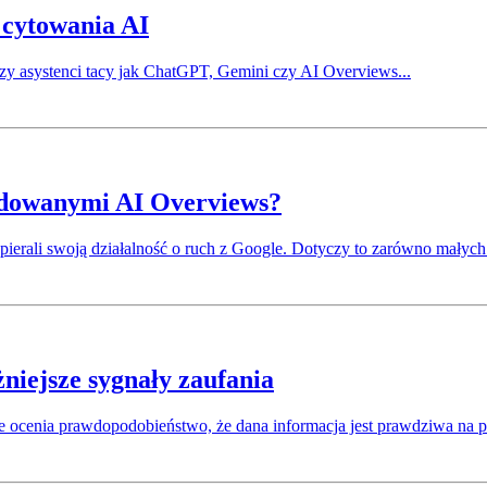
 cytowania AI
, czy asystenci tacy jak ChatGPT, Gemini czy AI Overviews...
odowanymi AI Overviews?
ierali swoją działalność o ruch z Google. Dotyczy to zarówno małych 
niejsze sygnały zaufania
nie ocenia prawdopodobieństwo, że dana informacja jest prawdziwa na