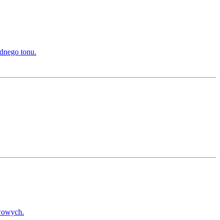
ednego tonu.
twowych.