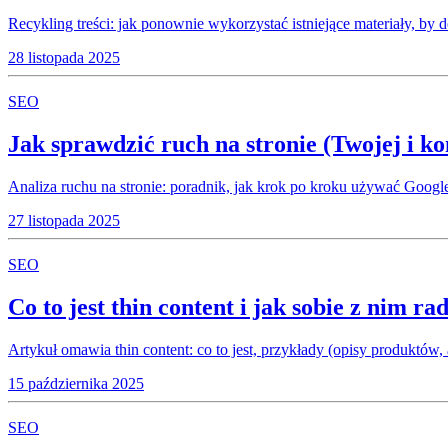
Recykling treści: jak ponownie wykorzystać istniejące materiały, by
28 listopada 2025
SEO
Jak sprawdzić ruch na stronie (Twojej i k
Analiza ruchu na stronie: poradnik, jak krok po kroku używać Google
27 listopada 2025
SEO
Co to jest thin content i jak sobie z nim ra
Artykuł omawia thin content: co to jest, przykłady (opisy produktów
15 października 2025
SEO