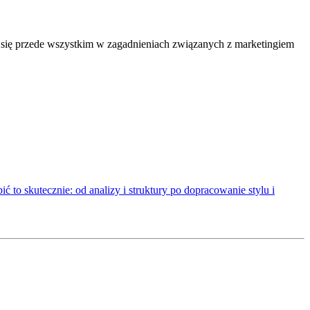
je się przede wszystkim w zagadnieniach związanych z marketingiem
ić to skutecznie: od analizy i struktury po dopracowanie stylu i