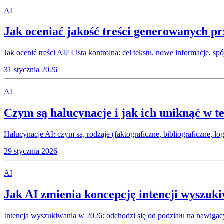
AI
Jak oceniać jakość treści generowanych pr
Jak ocenić treści AI? Lista kontrolna: cel tekstu, nowe informacje, sp
31 stycznia 2026
AI
Czym są halucynacje i jak ich uniknąć w 
Halucynacje AI: czym są, rodzaje (faktograficzne, bibliograficzne, lo
29 stycznia 2026
AI
Jak AI zmienia koncepcję intencji wyszuk
Intencja wyszukiwania w 2026: odchodzi się od podziału na nawigacy