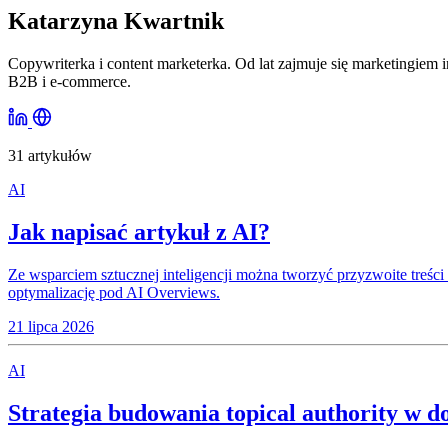
Katarzyna Kwartnik
Copywriterka i content marketerka. Od lat zajmuje się marketingiem 
B2B i e-commerce.
31 artykułów
AI
Jak napisać artykuł z AI?
Ze wsparciem sztucznej inteligencji można tworzyć przyzwoite treści -
optymalizację pod AI Overviews.
21 lipca 2026
AI
Strategia budowania topical authority w d