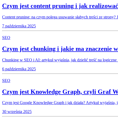
Czym jest content pruning i jak realizowa
Content pruning: na czym polega usuwanie słabych treści ze strony? J
7 października 2025
SEO
Czym jest chunking i jakie ma znaczenie w
Chunking w SEO i AI: artykuł wyjaśnia, jak dzielić treść na logiczn
6 października 2025
SEO
Czym jest Knowledge Graph, czyli Graf 
Czym jest Google Knowledge Graph i jak działa? Artykuł wyjaśnia, 
30 września 2025