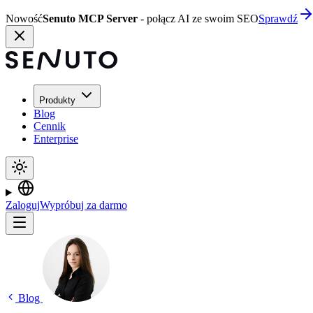
Nowość
Senuto MCP Server
- połącz AI ze swoim SEO
Sprawdź
Produkty
Blog
Cennik
Enterprise
Zaloguj
Wypróbuj za darmo
Blog