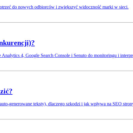
 dotrzeć do nowych odbiorców i zwiększyć widoczność marki w sieci.
onkurencji)?
 Analytics 4, Google Search Console i Senuto do monitoringu i interpr
dzić?
, auto-generowane teksty), dlaczego szkodzi i jak wpływa na SEO stron