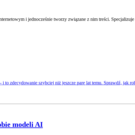
internetowym i jednocześnie tworzy związane z nim treści. Specjalizu
 i to zdecydowanie szybciej niż jeszcze parę lat temu. Sprawdź, jak rob
obie modeli AI