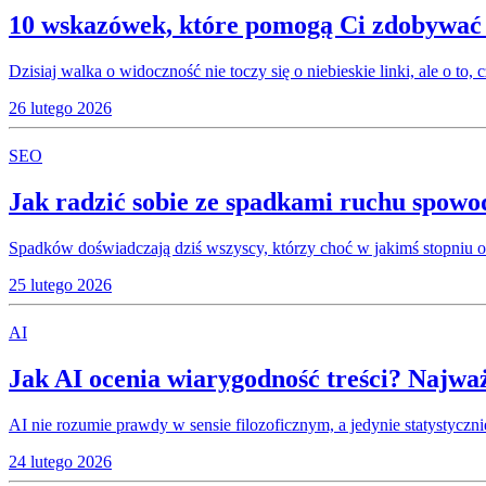
10 wskazówek, które pomogą Ci zdobywać
Dzisiaj walka o widoczność nie toczy się o niebieskie linki, ale o to
26 lutego 2026
SEO
Jak radzić sobie ze spadkami ruchu spow
Spadków doświadczają dziś wszyscy, którzy choć w jakimś stopniu op
25 lutego 2026
AI
Jak AI ocenia wiarygodność treści? Najważ
AI nie rozumie prawdy w sensie filozoficznym, a jedynie statystycz
24 lutego 2026