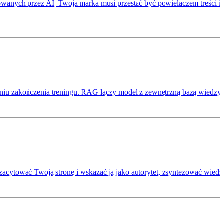
nych przez AI, Twoja marka musi przestać być powielaczem treści i s
iu zakończenia treningu. RAG łączy model z zewnętrzną bazą wiedzy
acytować Twoją stronę i wskazać ją jako autorytet, zsyntezować wied