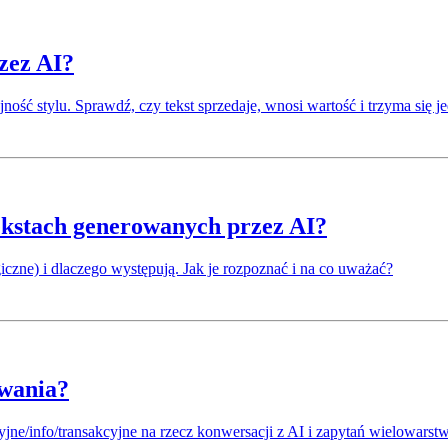
zez AI?
ójność stylu. Sprawdź, czy tekst sprzedaje, wnosi wartość i trzyma się j
tekstach generowanych przez AI?
giczne) i dlaczego występują. Jak je rozpoznać i na co uważać?
iwania?
jne/info/transakcyjne na rzecz konwersacji z AI i zapytań wielowars