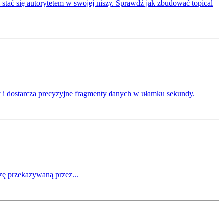
tać się autorytetem w swojej niszy. Sprawdź jak zbudować topical
 i dostarcza precyzyjne fragmenty danych w ułamku sekundy.
zę przekazywaną przez...