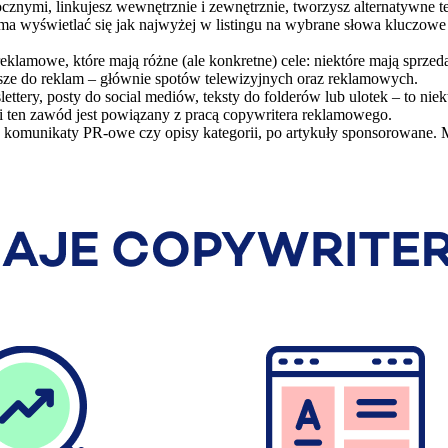
znymi, linkujesz wewnętrznie i zewnętrznie, tworzysz alternatywne t
ry ma wyświetlać się jak najwyżej w listingu na wybrane słowa kluczo
reklamowe, które mają różne (ale konkretne) cele: niektóre mają sprz
usze do reklam – głównie spotów telewizyjnych oraz reklamowych.
ettery, posty do social mediów, teksty do folderów lub ulotek – to nie
ami ten zawód jest powiązany z pracą copywritera reklamowego.
z komunikaty PR-owe czy opisy kategorii, po artykuły sponsorowane. M