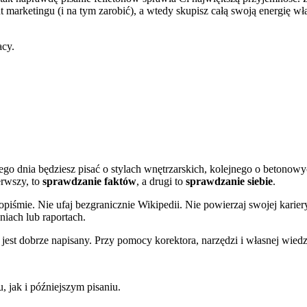
marketingu (i na tym zarobić), a wtedy skupisz całą swoją energię właś
acy.
ego dnia będziesz pisać o stylach wnętrzarskich, kolejnego o betonow
erwszy, to
sprawdzanie faktów
, a drugi to
sprawdzanie siebie
.
piśmie. Nie ufaj bezgranicznie Wikipedii. Nie powierzaj swojej kariery 
niach lub raportach.
jest dobrze napisany. Przy pomocy korektora, narzędzi i własnej wiedz
, jak i późniejszym pisaniu.