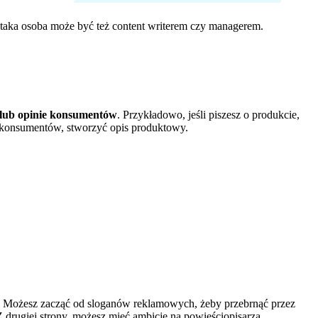
 taka osoba może być też content writerem czy managerem.
lub opinie konsumentów
. Przykładowo, jeśli piszesz o produkcie,
ch konsumentów, stworzyć opis produktowy.
. Możesz zacząć od sloganów reklamowych, żeby przebrnąć przez
Z drugiej strony, możesz mieć ambicję na powieściopisarza,