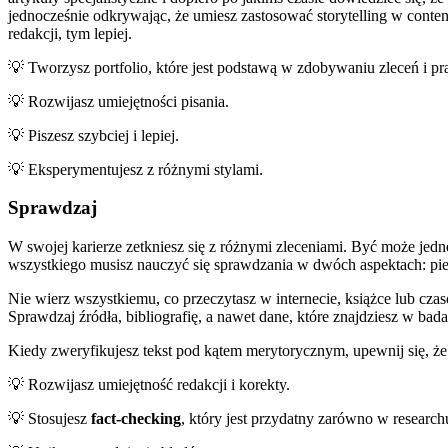
jednocześnie odkrywając, że umiesz zastosować storytelling w content 
redakcji, tym lepiej.
💡 Tworzysz portfolio, które jest podstawą w zdobywaniu zleceń i pr
💡 Rozwijasz umiejętności pisania.
💡 Piszesz szybciej i lepiej.
💡 Eksperymentujesz z różnymi stylami.
Sprawdzaj
W swojej karierze zetkniesz się z różnymi zleceniami. Być może jedn
wszystkiego musisz nauczyć się sprawdzania w dwóch aspektach: pi
Nie wierz wszystkiemu, co przeczytasz w internecie, książce lub czaso
Sprawdzaj źródła, bibliografię, a nawet dane, które znajdziesz w bada
Kiedy zweryfikujesz tekst pod kątem merytorycznym, upewnij się, że 
💡 Rozwijasz umiejętność redakcji i korekty.
💡 Stosujesz
fact-checking
, który jest przydatny zarówno w researchu