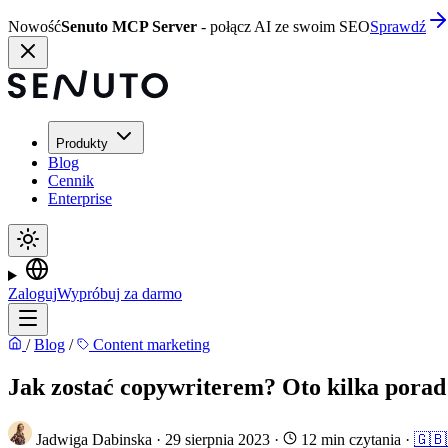
Nowość
Senuto MCP Server
- połącz AI ze swoim SEO
Sprawdź
Produkty
Blog
Cennik
Enterprise
Zaloguj
Wypróbuj za darmo
/
Blog
/
Content marketing
Jak zostać copywriterem? Oto kilka porad
Jadwiga Dabinska
·
29 sierpnia 2023
·
12 min czytania
·
🇬🇧