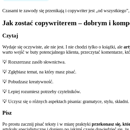
Czasami te zawody się przenikają i copywriter jest „od wszystkieg
Jak zostać copywriterem – dobrym i kom
Czytaj
Wydaje się oczywiste, ale nie jest. I nie chodzi tylko o książki, ale
ar
warto wejść w buty potencjalnego klienta, przeczytać komentarze, k
💡 Rozszerzasz zasób słownictwa.
💡 Zgłębiasz temat, na który masz pisać.
💡 Pobudzasz kreatywność.
💡 Lepiej rozumiesz potrzeby czytelników.
💡 Uczysz się o różnych aspektach pisania: gramatyce, stylu, składni.
Pisz
Po prostu zacznij pisać teksty i w miarę praktyki
przekonasz się, któ
artykuły specjalistyczne i dopiero po jakimś czasie dowiedzieć się, 