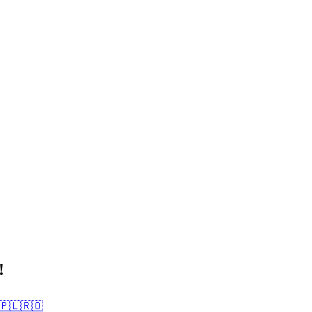
!
🇵🇱
🇷🇴