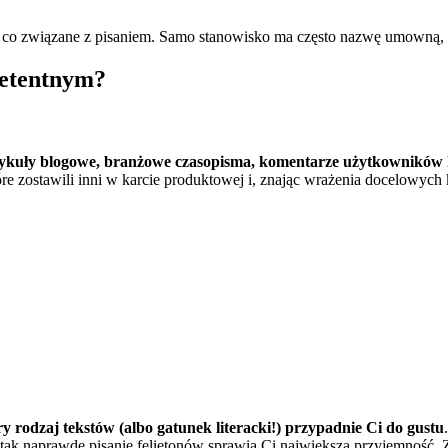
o”, co związane z pisaniem. Samo stanowisko ma często nazwę umowną,
petentnym?
tykuły blogowe, branżowe czasopisma, komentarze użytkowników
tóre zostawili inni w karcie produktowej i, znając wrażenia docelowy
ry rodzaj tekstów (albo gatunek literacki!) przypadnie Ci do gustu
że tak naprawdę pisanie felietonów sprawia Ci największą przyjemność. 