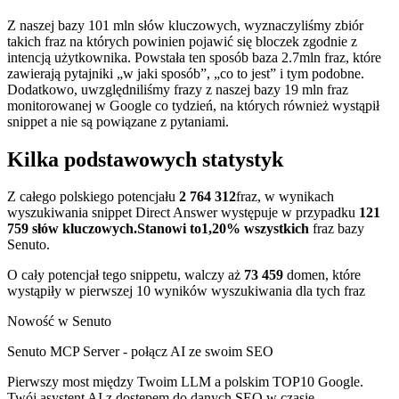
Z naszej bazy 101 mln słów kluczowych, wyznaczyliśmy zbiór
takich fraz na których powinien pojawić się bloczek zgodnie z
intencją użytkownika. Powstała ten sposób baza 2.7mln fraz, które
zawierają pytajniki „w jaki sposób”, „co to jest” i tym podobne.
Dodatkowo, uwzględniliśmy frazy z naszej bazy 19 mln fraz
monitorowanej w Google co tydzień, na których również wystąpił
snippet a nie są powiązane z pytaniami.
Kilka podstawowych statystyk
Z całego polskiego potencjału
2 764 312
fraz, w wynikach
wyszukiwania snippet Direct Answer występuje w przypadku
121
759 słów kluczowych.
Stanowi to
1,20% wszystkich
fraz bazy
Senuto.
O cały potencjał tego snippetu, walczy aż
73 459
domen, które
wystąpiły w pierwszej 10 wyników wyszukiwania dla tych fraz
Nowość w Senuto
Senuto MCP Server - połącz AI ze swoim SEO
Pierwszy most między Twoim LLM a polskim TOP10 Google.
Twój asystent AI z dostępem do danych SEO w czasie