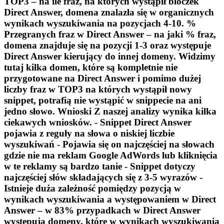
TOP3
– na ile fraz, na których wystąpił bloczek
Direct Answer, domena znalazła się w organicznych
wynikach wyszukiwania na pozycjach 4-10.
%
Przegranych fraz w Direct Answer
– na jaki % fraz,
domena znajduje się na pozycji 1-3 oraz występuje
Direct Answer kierujący do innej domeny. Widzimy
tutaj kilka domen, które są kompletnie nie
przygotowane na Direct Answer i pomimo dużej
liczby fraz w TOP3 na których wystąpił nowy
snippet, potrafią nie wystąpić w snippecie na ani
jedno słowo. Wnioski Z naszej analizy wynika kilka
ciekawych wniosków. - Snippet Direct Answer
pojawia z reguły na słowa o niskiej liczbie
wyszukiwań - Pojawia się on najczęściej na słowach
gdzie nie ma reklam Google AdWords lub kliknięcia
w te reklamy są bardzo tanie - Snippet dotyczy
najczęściej słów składających się z 3-5 wyrazów -
Istnieje duża zależność pomiędzy pozycją w
wynikach wyszukiwania a występowaniem w Direct
Answer – w 83% przypadkach w Direct Answer
występują domeny, które w wynikach wyszukiwania