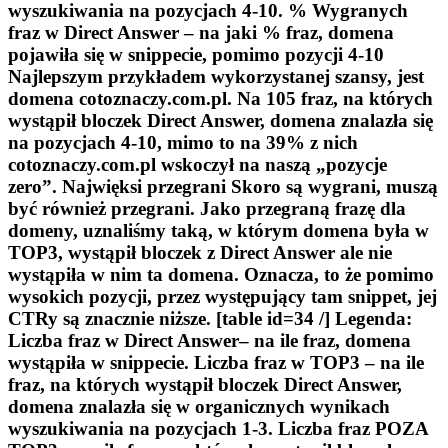
wyszukiwania na pozycjach 4-10.
% Wygranych
fraz w Direct Answer
– na jaki % fraz, domena
pojawiła się w snippecie, pomimo pozycji 4-10
Najlepszym przykładem wykorzystanej szansy, jest
domena cotoznaczy.com.pl. Na 105 fraz, na których
wystąpił bloczek Direct Answer, domena znalazła się
na pozycjach 4-10, mimo to na 39% z nich
cotoznaczy.com.pl wskoczył na naszą „pozycje
zero”. Najwięksi przegrani Skoro są wygrani, muszą
być również przegrani. Jako przegraną frazę dla
domeny, uznaliśmy taką, w którym domena była w
TOP3, wystąpił bloczek z Direct Answer ale nie
wystąpiła w nim ta domena. Oznacza, to że pomimo
wysokich pozycji, przez występujący tam snippet, jej
CTRy są znacznie niższe. [table id=34 /] Legenda:
Liczba fraz w Direct Answer
– na ile fraz, domena
wystąpiła w snippecie.
Liczba fraz w TOP3
– na ile
fraz, na których wystąpił bloczek Direct Answer,
domena znalazła się w organicznych wynikach
wyszukiwania na pozycjach 1-3.
Liczba fraz POZA