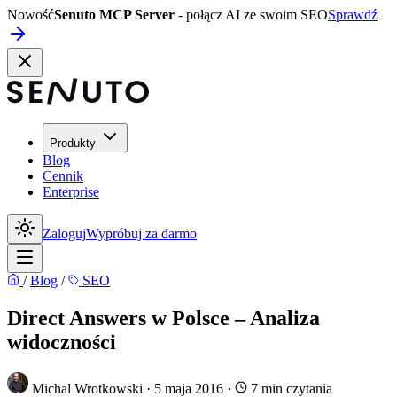
Nowość
Senuto MCP Server
- połącz AI ze swoim SEO
Sprawdź
Produkty
Blog
Cennik
Enterprise
Zaloguj
Wypróbuj za darmo
/
Blog
/
SEO
Direct Answers w Polsce – Analiza
widoczności
Michal Wrotkowski
·
5 maja 2016
·
7 min czytania