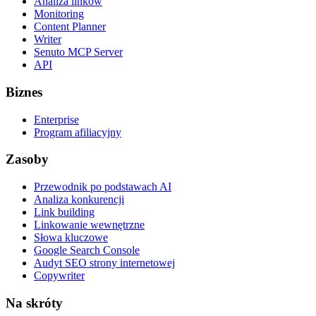
Analiza linków
Monitoring
Content Planner
Writer
Senuto MCP Server
API
Biznes
Enterprise
Program afiliacyjny
Zasoby
Przewodnik po podstawach AI
Analiza konkurencji
Link building
Linkowanie wewnętrzne
Słowa kluczowe
Google Search Console
Audyt SEO strony internetowej
Copywriter
Na skróty