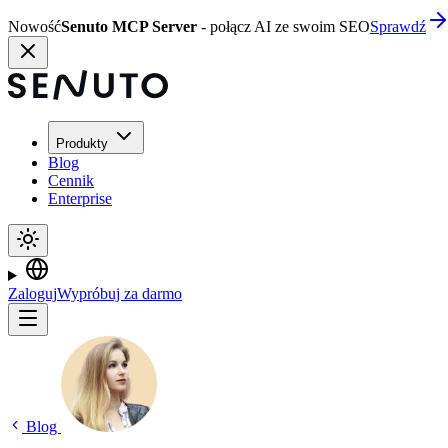
Nowość
Senuto MCP Server
- połącz AI ze swoim SEO
Sprawdź
Produkty
Blog
Cennik
Enterprise
Zaloguj
Wypróbuj za darmo
Blog