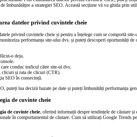
ăți de îmbunătățire a strategiei SEO. Această secțiune vă va ghida prin uti
rea datelor privind cuvintele cheie
atele privind cuvintele cheie și pentru a înțelege cum se comportă site-ul
ți monitoriza performanța site-ului dvs. și puteți descoperi oportunități
făcut-o deja.
Console.
are conduc traficul către site-ul dvs.
clicuri și rata de clicuri (CTR).
tegia SEO în consecință.
O, puteți lua decizii bazate pe date și puteți îmbunătăți performanța gene
egia de cuvinte cheie
egia de cuvinte cheie
, oferind informații despre tendințele de căutare și
regionale în comportamentul de căutare. Cum să utilizați Google Trends pe
.