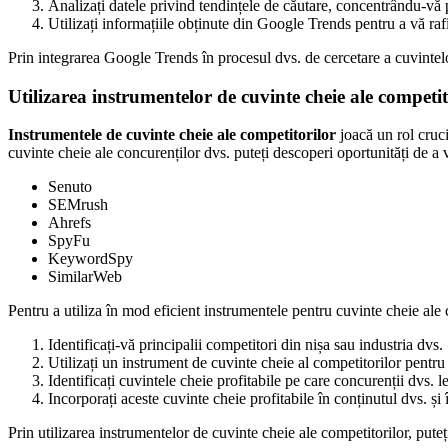
Analizați datele privind tendințele de căutare, concentrându-vă p
Utilizați informațiile obținute din Google Trends pentru a vă rafi
Prin integrarea Google Trends în procesul dvs. de cercetare a cuvintelo
Utilizarea instrumentelor de cuvinte cheie ale competit
Instrumentele de cuvinte cheie ale competitorilor
joacă un rol cruci
cuvinte cheie ale concurenților dvs. puteți descoperi oportunități de a
Senuto
SEMrush
Ahrefs
SpyFu
KeywordSpy
SimilarWeb
Pentru a utiliza în mod eficient instrumentele pentru cuvinte cheie ale c
Identificați-vă principalii competitori din nișa sau industria dvs.
Utilizați un instrument de cuvinte cheie al competitorilor pentru 
Identificați cuvintele cheie profitabile pe care concurenții dvs. l
Incorporați aceste cuvinte cheie profitabile în conținutul dvs. și
Prin utilizarea instrumentelor de cuvinte cheie ale competitorilor, puteți