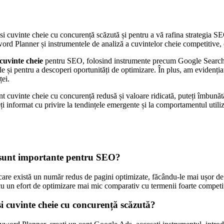
 găsi cuvinte cheie cu concurență scăzută și pentru a vă rafina strategia
word Planner și instrumentele de analiză a cuvintelor cheie competitive
 cuvinte cheie
pentru SEO, folosind instrumente precum Google Search 
ele și pentru a descoperi oportunități de optimizare. În plus, am evidenți
ței.
ent cuvinte cheie cu concurență redusă și valoare ridicată, puteți îmbunătă
eți informat cu privire la tendințele emergente și la comportamentul utili
ce sunt importante pentru SEO?
care există un număr redus de pagini optimizate, făcându-le mai ușor d
. cu un efort de optimizare mai mic comparativ cu termenii foarte competit
 cuvinte cheie cu concurență scăzută?