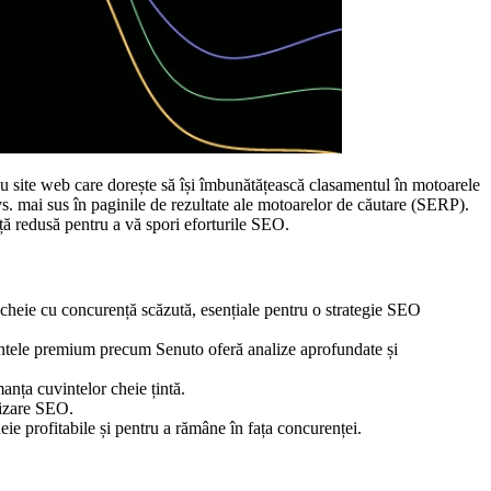
au site web care dorește să își îmbunătățească clasamentul în motoarele
dvs. mai sus în paginile de rezultate ale motoarelor de căutare (SERP).
nță redusă pentru a vă spori eforturile SEO.
or cheie cu concurență scăzută, esențiale pentru o strategie SEO
entele premium precum Senuto oferă analize aprofundate și
anța cuvintelor cheie țintă.
mizare SEO.
ie profitabile și pentru a rămâne în fața concurenței.