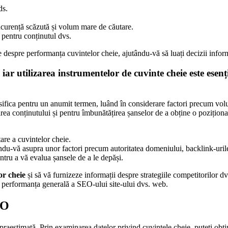
ds.
ncurență scăzută și volum mare de căutare.
 pentru conținutul dvs.
 despre performanța cuvintelor cheie, ajutându-vă să luați decizii informa
ar utilizarea instrumentelor de cuvinte cheie este esenț
clasifica pentru un anumit termen, luând în considerare factori precum vo
zarea conținutului și pentru îmbunătățirea șanselor de a obține o poziți
tare a cuvintelor cheie.
ndu-vă asupra unor factori precum autoritatea domeniului, backlink-urile 
ntru a vă evalua șansele de a le depăși.
or cheie
și să vă furnizeze informații despre strategiile competitorilor dv
ți performanța generală a SEO-ului site-ului dvs. web.
EO
praestimată. Prin examinarea datelor privind cuvintele cheie, puteți obț