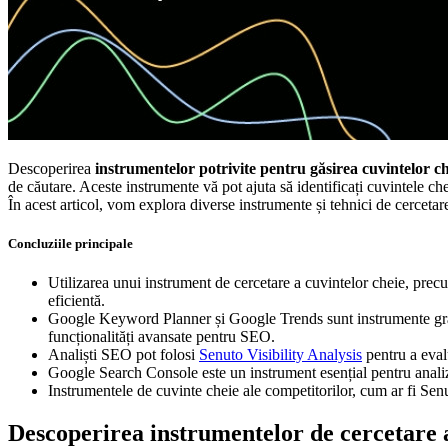
Descoperirea
instrumentelor potrivite pentru găsirea cuvintelor c
de căutare. Aceste instrumente vă pot ajuta să identificați cuvintele ch
În acest articol, vom explora diverse instrumente și tehnici de cercetar
Concluziile principale
Utilizarea unui instrument de cercetare a cuvintelor cheie, pre
eficientă.
Google Keyword Planner și Google Trends sunt instrumente gratu
funcționalități avansate pentru SEO.
Analiști SEO pot folosi
Senuto Visibility Analysis
pentru a evalu
Google Search Console este un instrument esențial pentru analiz
Instrumentele de cuvinte cheie ale competitorilor, cum ar fi Sen
Descoperirea instrumentelor de cercetare a