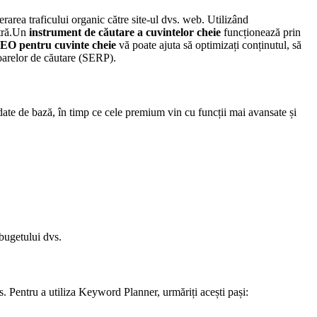
area traficului organic către site-ul dvs. web. Utilizând
stră.Un
instrument de căutare a cuvintelor cheie
funcționează prin
EO pentru cuvinte cheie
vă poate ajuta să optimizați conținutul, să
otoarelor de căutare (SERP).
date de bază, în timp ce cele premium vin cu funcții mai avansate și
 bugetului dvs.
. Pentru a utiliza Keyword Planner, urmăriți acești pași: