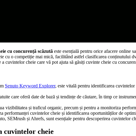
heie cu concurență scăzută
este esențială pentru orice afacere online s
eie cu o competiție mai mică, facilitând astfel clasificarea conținutului 
e a cuvintelor cheie care vă pot ajuta să găsiți cuvinte cheie cu concure
cum
Senuto Keyword Explorer
, este vitală pentru identificarea cuvintel
ite care oferă date de bază și tendințe de căutare, în timp ce instrum
a vizibilitatea și traficul organic, precum și pentru a monitoriza perform
a performanței cuvintelor cheie și identificarea oportunităților de opti
uto, SEMrush și Ahrefs, sunt esențiale pentru descoperirea cuvintelor che
 cuvintelor cheie