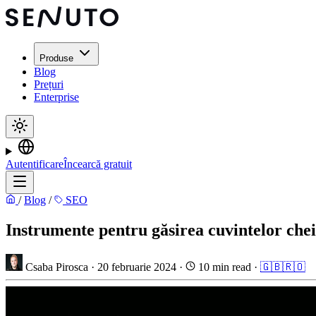
Produse
Blog
Prețuri
Enterprise
Autentificare
Încearcă gratuit
/
Blog
/
SEO
Instrumente pentru găsirea cuvintelor cheie
Csaba Pirosca
·
20 februarie 2024
·
10 min read
·
🇬🇧
🇷🇴