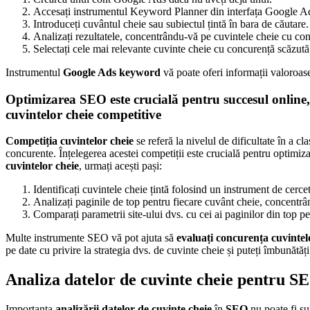
Accesați instrumentul Keyword Planner din interfața Google A
Introduceți cuvântul cheie sau subiectul țintă în bara de căutare.
Analizați rezultatele, concentrându-vă pe cuvintele cheie cu co
Selectați cele mai relevante cuvinte cheie cu concurență scăzută
Instrumentul
Google Ads keyword
vă poate oferi informații valoroase
Optimizarea SEO este crucială pentru succesul online, i
cuvintelor cheie competitive
Competiția cuvintelor cheie
se referă la nivelul de dificultate în a 
concurente. Înțelegerea acestei competiții este crucială pentru optimi
cuvintelor cheie
, urmați acești pași:
Identificați cuvintele cheie țintă folosind un instrument de cerce
Analizați paginile de top pentru fiecare cuvânt cheie, concentrâ
Comparați parametrii site-ului dvs. cu cei ai paginilor din top pe
Multe instrumente SEO vă pot ajuta să
evaluați concurența cuvintel
pe date cu privire la strategia dvs. de cuvinte cheie și puteți îmbunătă
Analiza datelor de cuvinte cheie pentru S
Importanța
analizării datelor de cuvinte cheie
în
SEO
nu poate fi su