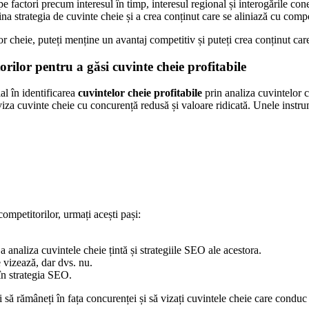
e factori precum interesul în timp, interesul regional și interogările con
na strategia de cuvinte cheie și a crea conținut care se aliniază cu compo
r cheie, puteți menține un avantaj competitiv și puteți crea conținut ca
orilor pentru a găsi cuvinte cheie profitabile
al în identificarea
cuvintelor cheie profitabile
prin analiza cuvintelor c
 viza cuvinte cheie cu concurență redusă și valoare ridicată. Unele instr
ompetitorilor, urmați acești pași:
a analiza cuvintele cheie țintă și strategiile SEO ale acestora.
e vizează, dar dvs. nu.
 în strategia SEO.
 să rămâneți în fața concurenței și să vizați cuvintele cheie care conduc l