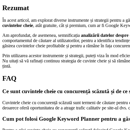
Rezumat
În acest articol, am explorat diverse instrumente și strategii pentru a
cuvintelor cheie
, atât gratuite, cât și premium, cum ar fi Google Key
Am aprofundat, de asemenea, semnificația
analizării datelor despre
comportamentul de căutare al utilizatorilor, pentru a identifica tendinț
găsirea cuvintelor cheie profitabile și pentru a rămâne în fața concuren
Prin utilizarea acestor instrumente și strategii, puteți viza în mod efici
Nu uitați să vă rafinați continuu strategia de cuvinte cheie și să rămân
țintă.
FAQ
Ce sunt cuvintele cheie cu concurență scăzută și de 
Cuvintele cheie cu concurență scăzută sunt termeni de căutare pentru 
deoarece oferă oportunitatea de a atrage trafic calitativ pe site-ul dvs
Cum pot folosi Google Keyword Planner pentru a găsi