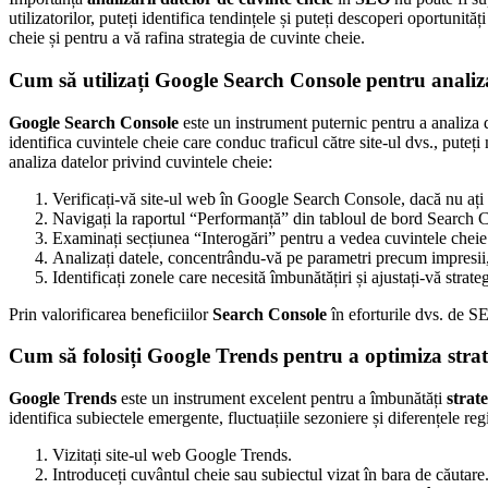
utilizatorilor, puteți identifica tendințele și puteți descoperi oportunit
cheie și pentru a vă rafina strategia de cuvinte cheie.
Cum să utilizați Google Search Console pentru analiza
Google Search Console
este un instrument puternic pentru a analiza d
identifica cuvintele cheie care conduc traficul către site-ul dvs., pute
analiza datelor privind cuvintele cheie:
Verificați-vă site-ul web în Google Search Console, dacă nu ați 
Navigați la raportul “Performanță” din tabloul de bord Search 
Examinați secțiunea “Interogări” pentru a vedea cuvintele cheie c
Analizați datele, concentrându-vă pe parametri precum impresii, 
Identificați zonele care necesită îmbunătățiri și ajustați-vă stra
Prin valorificarea beneficiilor
Search Console
în eforturile dvs. de SE
Cum să folosiți Google Trends pentru a optimiza strat
Google Trends
este un instrument excelent pentru a îmbunătăți
strat
identifica subiectele emergente, fluctuațiile sezoniere și diferențele 
Vizitați site-ul web Google Trends.
Introduceți cuvântul cheie sau subiectul vizat în bara de căutare