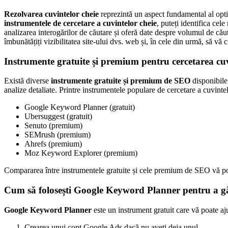
Rezolvarea cuvintelor cheie
reprezintă un aspect fundamental al optim
instrumentele de cercetare a cuvintelor cheie
, puteți identifica ce
analizarea interogărilor de căutare și oferă date despre volumul de căut
îmbunătățiți vizibilitatea site-ului dvs. web și, în cele din urmă, să vă
Instrumente gratuite și premium pentru cercetarea cu
Există diverse
instrumente gratuite și premium de SEO
disponibile
analize detaliate. Printre instrumentele populare de cercetare a cuvint
Google Keyword Planner (gratuit)
Ubersuggest (gratuit)
Senuto (premium)
SEMrush (premium)
Ahrefs (premium)
Moz Keyword Explorer (premium)
Compararea între instrumentele gratuite și cele premium de SEO vă poat
Cum să folosești Google Keyword Planner pentru a găs
Google Keyword Planner
este un instrument gratuit care vă poate aj
Crearea unui cont Google Ads dacă nu aveți deja unul.