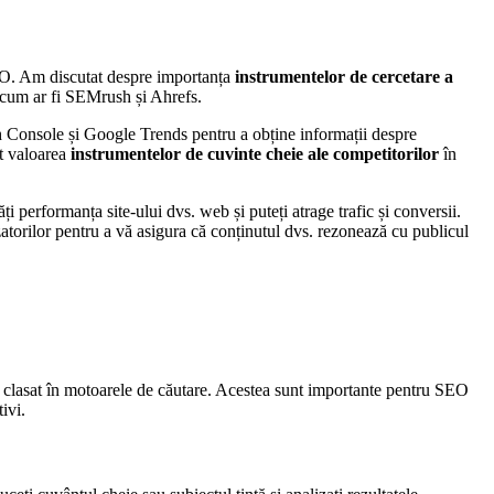
 SEO. Am discutat despre importanța
instrumentelor de cercetare a
, cum ar fi SEMrush și Ahrefs.
Console și Google Trends pentru a obține informații despre
at valoarea
instrumentelor de cuvinte cheie ale competitorilor
în
ți performanța site-ului dvs. web și puteți atrage trafic și conversii.
zatorilor pentru a vă asigura că conținutul dvs. rezonează cu publicul
e clasat în motoarele de căutare. Acestea sunt importante pentru SEO
ivi.