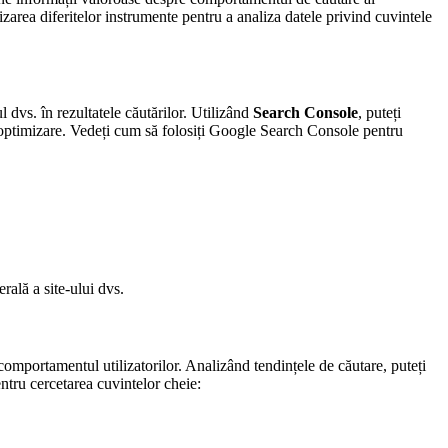
lizarea diferitelor instrumente pentru a analiza datele privind cuvintele
 dvs. în rezultatele căutărilor. Utilizând
Search Console
, puteți
 de optimizare. Vedeți cum să folosiți Google Search Console pentru
rală a site-ului dvs.
 comportamentul utilizatorilor. Analizând tendințele de căutare, puteți
ntru cercetarea cuvintelor cheie: