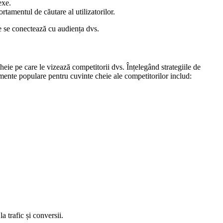
exe.
rtamentul de căutare al utilizatorilor.
re se conectează cu audiența dvs.
heie pe care le vizează competitorii dvs. Înțelegând strategiile de
umente populare pentru cuvinte cheie ale competitorilor includ:
a trafic și conversii.