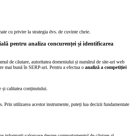
te cu privire la strategia dvs. de cuvinte cheie.
ială pentru analiza concurenței și identificarea
lumul de căutare, autoritatea domeniului și numărul de site-uri web
onare mai bună în SERP-uri. Pentru a efectua o
analiză a competiției
și calitatea conținutului.
s. Prin utilizarea acestor instrumente, puteți lua decizii fundamentate
ine informații valoroase despre comportamentul de căutare al