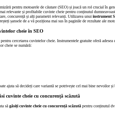
izării pentru motoarele de căutare (SEO) și joacă un rol crucial în gener
le mai relevante și profitabile cuvinte cheie pentru conținutul dumneavoa
are, concurență și alți parametri relevanți. Utilizarea unui
instrument S
 creșteți șansele de a vă poziționa mai sus în paginile de rezultate ale m
vintelor cheie în SEO
 pentru cercetarea cuvintelor cheie. Instrumentele gratuite oferă adesea 
elor cheie se numără:
e ajuta să decideți care variantă se potrivește cel mai bine nevoilor și
i cuvinte cheie cu concurență scăzută
uta să
găsiți cuvinte cheie cu concurență scăzută
pentru conținutul dvs