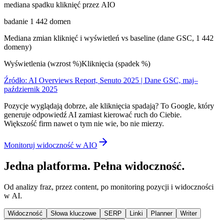
mediana spadku kliknięć przez AIO
badanie 1 442 domen
Mediana zmian kliknięć i wyświetleń vs baseline (dane GSC, 1 442
domeny)
Wyświetlenia (wzrost %)
Kliknięcia (spadek %)
Źródło: AI Overviews Report, Senuto 2025 | Dane GSC, maj–
październik 2025
Pozycje wyglądają dobrze, ale kliknięcia spadają? To Google, który
generuje odpowiedź AI zamiast kierować ruch do Ciebie.
Większość firm nawet o tym nie wie, bo nie mierzy.
Monitoruj widoczność w AIO
Jedna platforma. Pełna widoczność.
Od analizy fraz, przez content, po monitoring pozycji i widoczności
w AI.
Widoczność
Słowa kluczowe
SERP
Linki
Planner
Writer