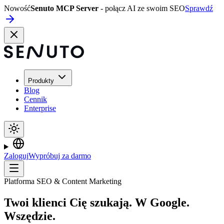
Nowość
Senuto MCP Server
- połącz AI ze swoim SEO
Sprawdź
Produkty
Blog
Cennik
Enterprise
Zaloguj
Wypróbuj za darmo
Platforma SEO & Content Marketing
Twoi klienci Cię szukają. W Google.
Wszędzie.