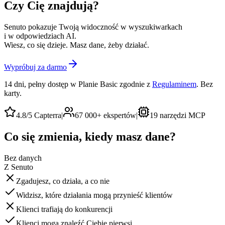
Czy Cię znajdują?
Senuto pokazuje Twoją widoczność w wyszukiwarkach
i w odpowiedziach AI.
Wiesz, co się dzieje. Masz dane, żeby działać.
Wypróbuj za darmo
14 dni, pełny dostęp w Planie Basic zgodnie z
Regulaminem
. Bez
karty.
4.8/5
Capterra
|
67 000+
ekspertów
|
19
narzędzi MCP
Co się zmienia, kiedy masz dane?
Bez danych
Z Senuto
Zgadujesz, co działa, a co nie
Widzisz, które działania mogą przynieść klientów
Klienci trafiają do konkurencji
Klienci mogą znaleźć Ciebie pierwsi