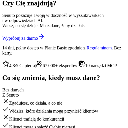
Czy Cię znajdują?
Senuto pokazuje Twoją widoczność w wyszukiwarkach
i w odpowiedziach AI.
Wiesz, co się dzieje. Masz dane, żeby działać.
Wypróbuj za darmo
14 dni, pełny dostęp w Planie Basic zgodnie z
Regulaminem
. Bez
karty.
4.8/5
Capterra
|
67 000+
ekspertów
|
19
narzędzi MCP
Co się zmienia, kiedy masz dane?
Bez danych
Z Senuto
Zgadujesz, co działa, a co nie
Widzisz, które działania mogą przynieść klientów
Klienci trafiają do konkurencji
Klienci mogą znaleźć Ciebie pierwsi