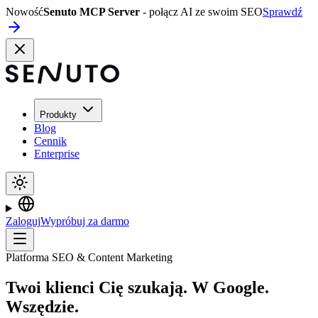
Nowość
Senuto MCP Server
- połącz AI ze swoim SEO
Sprawdź
Produkty
Blog
Cennik
Enterprise
Zaloguj
Wypróbuj za darmo
Platforma SEO & Content Marketing
Twoi klienci Cię szukają. W Google.
Wszędzie.