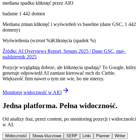
mediana spadku kliknięć przez AIO
badanie 1 442 domen
Mediana zmian kliknięć i wyświetleń vs baseline (dane GSC, 1 442
domeny)
Wyświetlenia (wzrost %)
Kliknięcia (spadek %)
Źródło: AI Overviews Report, Senuto 2025 | Dane GSC, maj–
październik 2025
Pozycje wyglądają dobrze, ale kliknięcia spadają? To Google, który
generuje odpowiedź AI zamiast kierować ruch do Ciebie.
Większość firm nawet o tym nie wie, bo nie mierzy.
Monitoruj widoczność w AIO
Jedna platforma. Pełna widoczność.
Od analizy fraz, przez content, po monitoring pozycji i widoczności
w AI.
Widoczność
Słowa kluczowe
SERP
Linki
Planner
Writer