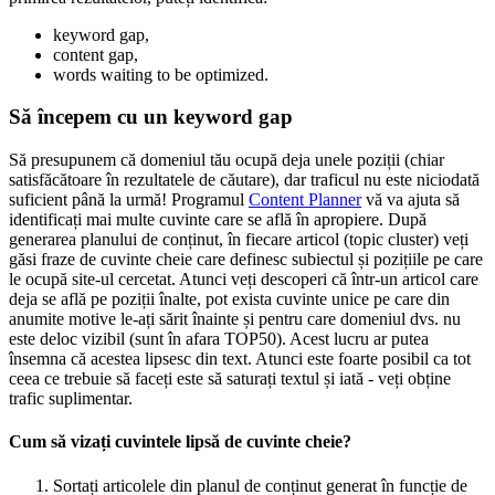
keyword gap,
content gap,
words waiting to be optimized.
Să începem cu un keyword gap
Să presupunem că domeniul tău ocupă deja unele poziții (chiar
satisfăcătoare în rezultatele de căutare), dar traficul nu este niciodată
suficient până la urmă! Programul
Content Planner
vă va ajuta să
identificați mai multe cuvinte care se află în apropiere. După
generarea planului de conținut, în fiecare articol (topic cluster) veți
găsi fraze de cuvinte cheie care definesc subiectul și pozițiile pe care
le ocupă site-ul cercetat. Atunci veți descoperi că într-un articol care
deja se află pe poziții înalte, pot exista cuvinte unice pe care din
anumite motive le-ați sărit înainte și pentru care domeniul dvs. nu
este deloc vizibil (sunt în afara TOP50). Acest lucru ar putea
însemna că acestea lipsesc din text. Atunci este foarte posibil ca tot
ceea ce trebuie să faceți este să saturați textul și iată - veți obține
trafic suplimentar.
Cum să vizați cuvintele lipsă de cuvinte cheie?
Sortați articolele din planul de conținut generat în funcție de