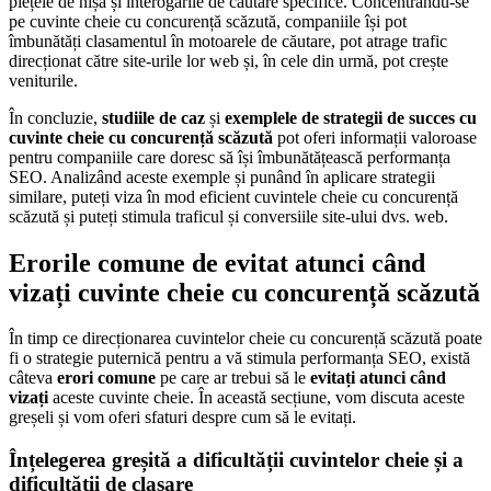
piețele de nișă și interogările de căutare specifice. Concentrându-se
pe cuvinte cheie cu concurență scăzută, companiile își pot
îmbunătăți clasamentul în motoarele de căutare, pot atrage trafic
direcționat către site-urile lor web și, în cele din urmă, pot crește
veniturile.
În concluzie,
studiile de caz
și
exemplele de strategii de succes cu
cuvinte cheie cu concurență scăzută
pot oferi informații valoroase
pentru companiile care doresc să își îmbunătățească performanța
SEO. Analizând aceste exemple și punând în aplicare strategii
similare, puteți viza în mod eficient cuvintele cheie cu concurență
scăzută și puteți stimula traficul și conversiile site-ului dvs. web.
Erorile comune de evitat atunci când
vizați cuvinte cheie cu concurență scăzută
În timp ce direcționarea cuvintelor cheie cu concurență scăzută poate
fi o strategie puternică pentru a vă stimula performanța SEO, există
câteva
erori comune
pe care ar trebui să le
evitați atunci când
vizați
aceste cuvinte cheie. În această secțiune, vom discuta aceste
greșeli și vom oferi sfaturi despre cum să le evitați.
Înțelegerea greșită a dificultății cuvintelor cheie și a
dificultății de clasare