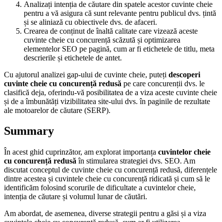
Analizați intenția de căutare din spatele acestor cuvinte cheie
pentru a vă asigura că sunt relevante pentru publicul dvs. țintă
și se aliniază cu obiectivele dvs. de afaceri.
Crearea de conținut de înaltă calitate care vizează aceste
cuvinte cheie cu concurență scăzută și optimizarea
elementelor SEO pe pagină, cum ar fi etichetele de titlu, meta
descrierile și etichetele de antet.
Cu ajutorul analizei gap-ului de cuvinte cheie, puteți
descoperi
cuvinte cheie cu concurență redusă
pe care concurenții dvs. le
clasifică deja, oferindu-vă posibilitatea de a viza aceste cuvinte cheie
și de a îmbunătăți vizibilitatea site-ului dvs. în paginile de rezultate
ale motoarelor de căutare (SERP).
Summary
În acest ghid cuprinzător, am explorat importanța
cuvintelor cheie
cu concurență redusă
în stimularea strategiei dvs. SEO. Am
discutat conceptul de cuvinte cheie cu concurență redusă, diferențele
dintre acestea și cuvintele cheie cu concurență ridicată și cum să le
identificăm folosind scorurile de dificultate a cuvintelor cheie,
intenția de căutare și volumul lunar de căutări.
Am abordat, de asemenea, diverse strategii pentru a găsi și a viza