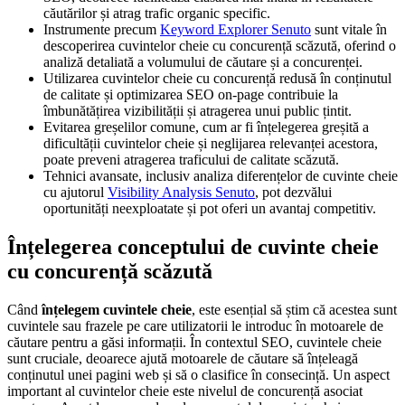
căutărilor și atrag trafic organic specific.
Instrumente precum
Keyword Explorer Senuto
sunt vitale în
descoperirea cuvintelor cheie cu concurență scăzută, oferind o
analiză detaliată a volumului de căutare și a concurenței.
Utilizarea cuvintelor cheie cu concurență redusă în conținutul
de calitate și optimizarea SEO on-page contribuie la
îmbunătățirea vizibilității și atragerea unui public țintit.
Evitarea greșelilor comune, cum ar fi înțelegerea greșită a
dificultății cuvintelor cheie și neglijarea relevanței acestora,
poate preveni atragerea traficului de calitate scăzută.
Tehnici avansate, inclusiv analiza diferențelor de cuvinte cheie
cu ajutorul
Visibility Analysis Senuto
, pot dezvălui
oportunități neexploatate și pot oferi un avantaj competitiv.
Înțelegerea conceptului de cuvinte cheie
cu concurență scăzută
Când
înțelegem cuvintele cheie
, este esențial să știm că acestea sunt
cuvintele sau frazele pe care utilizatorii le introduc în motoarele de
căutare pentru a găsi informații. În contextul SEO, cuvintele cheie
sunt cruciale, deoarece ajută motoarele de căutare să înțeleagă
conținutul unei pagini web și să o clasifice în consecință. Un aspect
important al cuvintelor cheie este nivelul de concurență asociat