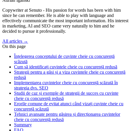
Adrian Iganski
Copywriter at Senuto - His passion for words has been with him
since he can remember. He is able to play with language and
effectively communicate the most important information. His interest
in marketing, AI and SEO came very naturally to him and he
decided to pursue it professionally.
All articles →
On this page
Înțelegerea conceptului de cuvinte cheie cu concurență
scăzută
Cum să identificați cuvintele cheie cu concurență redusă
Strategii pentru a găsi și a viza cuvintele cheie cu concurență
redusă
Implementarea cuvintelor cheie cu concurență scăzută în
strategia dvs. SEO
Studii de caz și exemple de strategii de succes cu cuvinte
cheie cu concurență redusă
Erorile comune de evitat atunci când vizați cuvinte cheie cu
concurență scăzută
Tehnici avansate pentru găsirea și direcționarea cuvintelor
cheie cu concurență redusă
Summary
FAQ