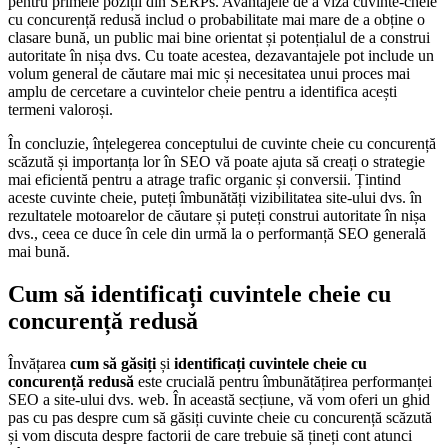
pentru primele poziții din SERPs. Avantajele de a viza cuvinte-cheie
cu concurență redusă includ o probabilitate mai mare de a obține o
clasare bună, un public mai bine orientat și potențialul de a construi
autoritate în nișa dvs. Cu toate acestea, dezavantajele pot include un
volum general de căutare mai mic și necesitatea unui proces mai
amplu de cercetare a cuvintelor cheie pentru a identifica acești
termeni valoroși.
În concluzie, înțelegerea conceptului de cuvinte cheie cu concurență
scăzută și importanța lor în SEO vă poate ajuta să creați o strategie
mai eficientă pentru a atrage trafic organic și conversii. Țintind
aceste cuvinte cheie, puteți îmbunătăți vizibilitatea site-ului dvs. în
rezultatele motoarelor de căutare și puteți construi autoritate în nișa
dvs., ceea ce duce în cele din urmă la o performanță SEO generală
mai bună.
Cum să identificați cuvintele cheie cu
concurență redusă
Învățarea
cum să găsiți
și
identificați cuvintele cheie cu
concurență redusă
este crucială pentru îmbunătățirea performanței
SEO a site-ului dvs. web. În această secțiune, vă vom oferi un ghid
pas cu pas despre cum să găsiți cuvinte cheie cu concurență scăzută
și vom discuta despre factorii de care trebuie să țineți cont atunci