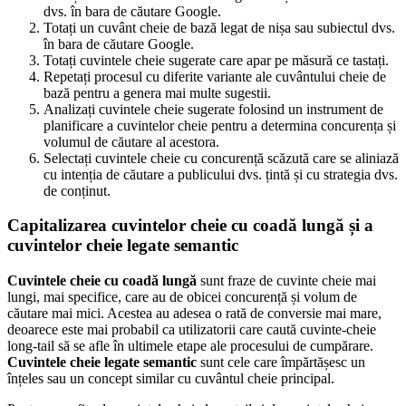
dvs. în bara de căutare Google.
Totați un cuvânt cheie de bază legat de nișa sau subiectul dvs.
în bara de căutare Google.
Totați cuvintele cheie sugerate care apar pe măsură ce tastați.
Repetați procesul cu diferite variante ale cuvântului cheie de
bază pentru a genera mai multe sugestii.
Analizați cuvintele cheie sugerate folosind un instrument de
planificare a cuvintelor cheie pentru a determina concurența și
volumul de căutare al acestora.
Selectați cuvintele cheie cu concurență scăzută care se aliniază
cu intenția de căutare a publicului dvs. țintă și cu strategia dvs.
de conținut.
Capitalizarea cuvintelor cheie cu coadă lungă și a
cuvintelor cheie legate semantic
Cuvintele cheie cu coadă lungă
sunt fraze de cuvinte cheie mai
lungi, mai specifice, care au de obicei concurență și volum de
căutare mai mici. Acestea au adesea o rată de conversie mai mare,
deoarece este mai probabil ca utilizatorii care caută cuvinte-cheie
long-tail să se afle în ultimele etape ale procesului de cumpărare.
Cuvintele cheie legate semantic
sunt cele care împărtășesc un
înțeles sau un concept similar cu cuvântul cheie principal.