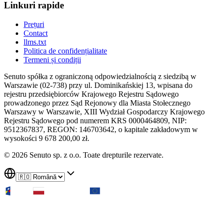
Linkuri rapide
Prețuri
Contact
llms.txt
Politica de confidențialitate
Termeni și condiții
Senuto spółka z ograniczoną odpowiedzialnością z siedzibą w
Warszawie (02-738) przy ul. Dominikańskiej 13, wpisana do
rejestru przedsiębiorców Krajowego Rejestru Sądowego
prowadzonego przez Sąd Rejonowy dla Miasta Stołecznego
Warszawy w Warszawie, XIII Wydział Gospodarczy Krajowego
Rejestru Sądowego pod numerem KRS 0000464809, NIP:
9512367837, REGON: 146703642, o kapitale zakładowym w
wysokości 9 678 200,00 zł.
© 2026 Senuto sp. z o.o. Toate drepturile rezervate.