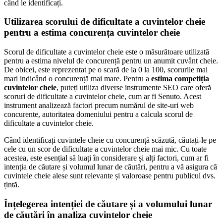
când le identificați.
Utilizarea scorului de dificultate a cuvintelor cheie
pentru a estima concurența cuvintelor cheie
Scorul de dificultate a cuvintelor cheie este o măsurătoare utilizată
pentru a estima nivelul de concurență pentru un anumit cuvânt cheie.
De obicei, este reprezentat pe o scară de la 0 la 100, scorurile mai
mari indicând o concurență mai mare. Pentru a
estima competiția
cuvintelor cheie
, puteți utiliza diverse instrumente SEO care oferă
scoruri de dificultate a cuvintelor cheie, cum ar fi Senuto. Acest
instrument analizează factori precum numărul de site-uri web
concurente, autoritatea domeniului pentru a calcula scorul de
dificultate a cuvintelor cheie.
Când identificați cuvintele cheie cu concurență scăzută, căutați-le pe
cele cu un scor de dificultate a cuvintelor cheie mai mic. Cu toate
acestea, este esențial să luați în considerare și alți factori, cum ar fi
intenția de căutare și volumul lunar de căutări, pentru a vă asigura că
cuvintele cheie alese sunt relevante și valoroase pentru publicul dvs.
țintă.
Înțelegerea intenției de căutare și a volumului lunar
de căutări în analiza cuvintelor cheie