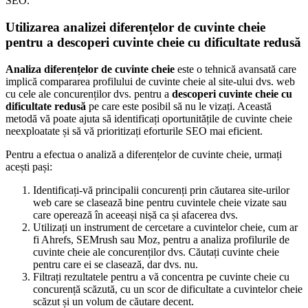
SEO.
Utilizarea analizei diferențelor de cuvinte cheie
pentru a descoperi cuvinte cheie cu dificultate redusă
Analiza diferențelor de cuvinte cheie
este o tehnică avansată care
implică compararea profilului de cuvinte cheie al site-ului dvs. web
cu cele ale concurenților dvs. pentru a
descoperi cuvinte cheie cu
dificultate redusă
pe care este posibil să nu le vizați. Această
metodă vă poate ajuta să identificați oportunitățile de cuvinte cheie
neexploatate și să vă prioritizați eforturile SEO mai eficient.
Pentru a efectua o analiză a diferențelor de cuvinte cheie, urmați
acești pași:
Identificați-vă principalii concurenți prin căutarea site-urilor
web care se clasează bine pentru cuvintele cheie vizate sau
care operează în aceeași nișă ca și afacerea dvs.
Utilizați un instrument de cercetare a cuvintelor cheie, cum ar
fi Ahrefs, SEMrush sau Moz, pentru a analiza profilurile de
cuvinte cheie ale concurenților dvs. Căutați cuvinte cheie
pentru care ei se clasează, dar dvs. nu.
Filtrați rezultatele pentru a vă concentra pe cuvinte cheie cu
concurență scăzută, cu un scor de dificultate a cuvintelor cheie
scăzut și un volum de căutare decent.