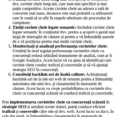
dvs. cuvinte cheie long-tail, care sunt mai specifice și mai
puțin competitive. Aceste cuvinte cheie au adesea o rată de
conversie mai mare, deoarece este mai probabil ca utilizatorii
care le caută să se afle în etapele ulterioare ale procesului de
cumpărare.
Țintiți cuvinte cheie legate semantic:
Includeți cuvinte cheie
legate semantic în conținutul dvs. pentru a acoperi o gamă mai
largă de interogări de căutare și pentru a vă îmbunătăți șansele
de a vă poziționa pentru mai multe cuvinte cheie.
Monitorizați și analizați performanța cuvintelor cheie:
Urmăriți în mod regulat performanța cuvintelor cheie cu
concurență redusă utilizând instrumente de analiză, cum ar fi
Google Analytics. Acest lucru vă va ajuta să identificați care
cuvinte cheie conduc traficul și conversiile și să vă ajustați
strategia SEO în consecință.
Constituiți backlink-uri de înaltă calitate:
Achiziționați
backlink-uri de la site-uri web de renume pentru a îmbunătăți
autoritatea site-ului dvs. și clasamentul în motoarele de
căutare. Acest lucru va crește probabilitatea ca cuvintele dvs.
cheie cu concurență scăzută să conducă traficul și conversiile.
Prin
implementarea cuvintelor cheie cu concurență scăzută
în
strategie SEO
și urmând aceste sfaturi, puteți conduce eficient
traficul
și
conversiile
către site-ul dvs. web. Acest lucru va duce, în
cele din urmă, la îmbunătățirea clasamentului în motoarele de