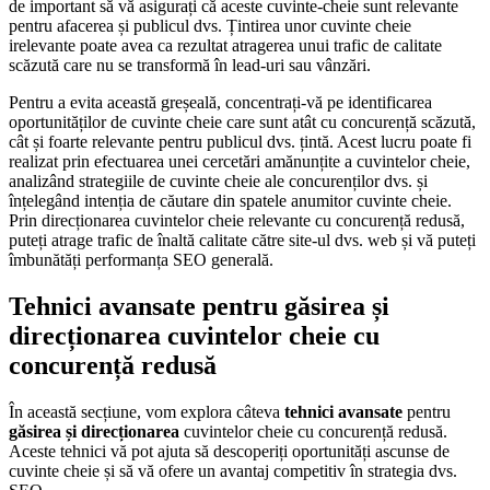
de important să vă asigurați că aceste cuvinte-cheie sunt relevante
pentru afacerea și publicul dvs. Țintirea unor cuvinte cheie
irelevante poate avea ca rezultat atragerea unui trafic de calitate
scăzută care nu se transformă în lead-uri sau vânzări.
Pentru a evita această greșeală, concentrați-vă pe identificarea
oportunităților de cuvinte cheie care sunt atât cu concurență scăzută,
cât și foarte relevante pentru publicul dvs. țintă. Acest lucru poate fi
realizat prin efectuarea unei cercetări amănunțite a cuvintelor cheie,
analizând strategiile de cuvinte cheie ale concurenților dvs. și
înțelegând intenția de căutare din spatele anumitor cuvinte cheie.
Prin direcționarea cuvintelor cheie relevante cu concurență redusă,
puteți atrage trafic de înaltă calitate către site-ul dvs. web și vă puteți
îmbunătăți performanța SEO generală.
Tehnici avansate pentru găsirea și
direcționarea cuvintelor cheie cu
concurență redusă
În această secțiune, vom explora câteva
tehnici avansate
pentru
găsirea și direcționarea
cuvintelor cheie cu concurență redusă.
Aceste tehnici vă pot ajuta să descoperiți oportunități ascunse de
cuvinte cheie și să vă ofere un avantaj competitiv în strategia dvs.