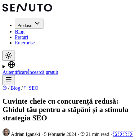
Produse
Blog
Prețuri
Enterprise
Autentificare
Încearcă gratuit
/
Blog
/
SEO
Cuvinte cheie cu concurență redusă:
Ghidul tău pentru a stăpâni și a stimula
strategia SEO
Adrian Iganski
·
5 februarie 2024
·
21 min read
·
🇬🇧
🇷🇴