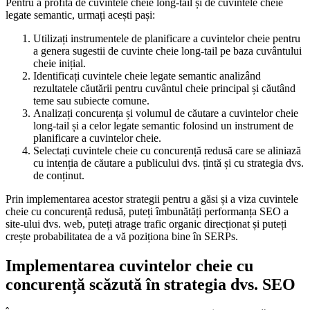
Pentru a profita de cuvintele cheie long-tail și de cuvintele cheie
legate semantic, urmați acești pași:
Utilizați instrumentele de planificare a cuvintelor cheie pentru
a genera sugestii de cuvinte cheie long-tail pe baza cuvântului
cheie inițial.
Identificați cuvintele cheie legate semantic analizând
rezultatele căutării pentru cuvântul cheie principal și căutând
teme sau subiecte comune.
Analizați concurența și volumul de căutare a cuvintelor cheie
long-tail și a celor legate semantic folosind un instrument de
planificare a cuvintelor cheie.
Selectați cuvintele cheie cu concurență redusă care se aliniază
cu intenția de căutare a publicului dvs. țintă și cu strategia dvs.
de conținut.
Prin implementarea acestor strategii pentru a găsi și a viza cuvintele
cheie cu concurență redusă, puteți îmbunătăți performanța SEO a
site-ului dvs. web, puteți atrage trafic organic direcționat și puteți
crește probabilitatea de a vă poziționa bine în SERPs.
Implementarea cuvintelor cheie cu
concurență scăzută în strategia dvs. SEO