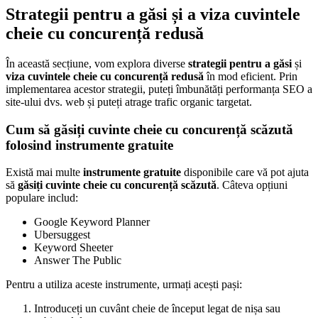
Strategii pentru a găsi și a viza cuvintele
cheie cu concurență redusă
În această secțiune, vom explora diverse
strategii pentru a găsi
și
viza cuvintele cheie cu concurență redusă
în mod eficient. Prin
implementarea acestor strategii, puteți îmbunătăți performanța SEO a
site-ului dvs. web și puteți atrage trafic organic targetat.
Cum să găsiți cuvinte cheie cu concurență scăzută
folosind instrumente gratuite
Există mai multe
instrumente gratuite
disponibile care vă pot ajuta
să
găsiți cuvinte cheie cu concurență scăzută
. Câteva opțiuni
populare includ:
Google Keyword Planner
Ubersuggest
Keyword Sheeter
Answer The Public
Pentru a utiliza aceste instrumente, urmați acești pași:
Introduceți un cuvânt cheie de început legat de nișa sau