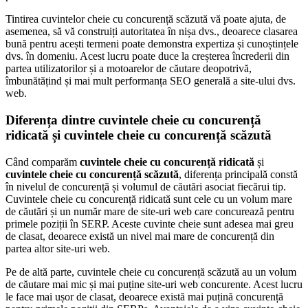
Tintirea cuvintelor cheie cu concurență scăzută vă poate ajuta, de
asemenea, să vă construiți autoritatea în nișa dvs., deoarece clasarea
bună pentru acești termeni poate demonstra expertiza și cunoștințele
dvs. în domeniu. Acest lucru poate duce la creșterea încrederii din
partea utilizatorilor și a motoarelor de căutare deopotrivă,
îmbunătățind și mai mult performanța SEO generală a site-ului dvs.
web.
Diferența dintre cuvintele cheie cu concurență
ridicată și cuvintele cheie cu concurență scăzută
Când comparăm
cuvintele cheie cu concurență ridicată
și
cuvintele cheie cu concurență scăzută
, diferența principală constă
în nivelul de concurență și volumul de căutări asociat fiecărui tip.
Cuvintele cheie cu concurență ridicată sunt cele cu un volum mare
de căutări și un număr mare de site-uri web care concurează pentru
primele poziții în SERP. Aceste cuvinte cheie sunt adesea mai greu
de clasat, deoarece există un nivel mai mare de concurență din
partea altor site-uri web.
Pe de altă parte, cuvintele cheie cu concurență scăzută au un volum
de căutare mai mic și mai puține site-uri web concurente. Acest lucru
le face mai ușor de clasat, deoarece există mai puțină concurență