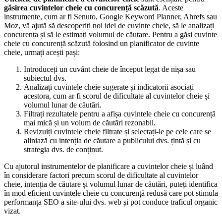
găsirea cuvintelor cheie cu concurență scăzută
. Aceste
instrumente, cum ar fi Senuto, Google Keyword Planner, Ahrefs sau
Moz, vă ajută să descoperiți noi idei de cuvinte cheie, să le analizați
concurența și să le estimați volumul de căutare. Pentru a găsi cuvinte
cheie cu concurență scăzută folosind un planificator de cuvinte
cheie, urmați acești pași:
Introduceți un cuvânt cheie de început legat de nișa sau
subiectul dvs.
Analizați cuvintele cheie sugerate și indicatorii asociați
acestora, cum ar fi scorul de dificultate al cuvintelor cheie și
volumul lunar de căutări.
Filtrați rezultatele pentru a afișa cuvintele cheie cu concurență
mai mică și un volum de căutări rezonabil.
Revizuiți cuvintele cheie filtrate și selectați-le pe cele care se
aliniază cu intenția de căutare a publicului dvs. țintă și cu
strategia dvs. de conținut.
Cu ajutorul instrumentelor de planificare a cuvintelor cheie și luând
în considerare factori precum scorul de dificultate al cuvintelor
cheie, intenția de căutare și volumul lunar de căutări, puteți identifica
în mod eficient cuvintele cheie cu concurență redusă care pot stimula
performanța SEO a site-ului dvs. web și pot conduce traficul organic
vizat.