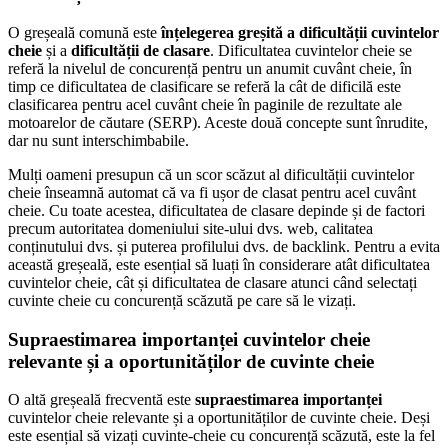
O greșeală comună este
înțelegerea greșită a dificultății cuvintelor
cheie
și a
dificultății de clasare
. Dificultatea cuvintelor cheie se
referă la nivelul de concurență pentru un anumit cuvânt cheie, în
timp ce dificultatea de clasificare se referă la cât de dificilă este
clasificarea pentru acel cuvânt cheie în paginile de rezultate ale
motoarelor de căutare (SERP). Aceste două concepte sunt înrudite,
dar nu sunt interschimbabile.
Mulți oameni presupun că un scor scăzut al dificultății cuvintelor
cheie înseamnă automat că va fi ușor de clasat pentru acel cuvânt
cheie. Cu toate acestea, dificultatea de clasare depinde și de factori
precum autoritatea domeniului site-ului dvs. web, calitatea
conținutului dvs. și puterea profilului dvs. de backlink. Pentru a evita
această greșeală, este esențial să luați în considerare atât dificultatea
cuvintelor cheie, cât și dificultatea de clasare atunci când selectați
cuvinte cheie cu concurență scăzută pe care să le vizați.
Supraestimarea importanței cuvintelor cheie
relevante și a oportunităților de cuvinte cheie
O altă greșeală frecventă este
supraestimarea importanței
cuvintelor cheie relevante și a oportunităților de cuvinte cheie. Deși
este esențial să vizați cuvinte-cheie cu concurență scăzută, este la fel