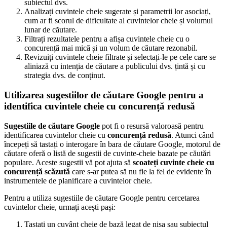
subiectul dvs.
Analizați cuvintele cheie sugerate și parametrii lor asociați,
cum ar fi scorul de dificultate al cuvintelor cheie și volumul
lunar de căutare.
Filtrați rezultatele pentru a afișa cuvintele cheie cu o
concurență mai mică și un volum de căutare rezonabil.
Revizuiți cuvintele cheie filtrate și selectați-le pe cele care se
aliniază cu intenția de căutare a publicului dvs. țintă și cu
strategia dvs. de conținut.
Utilizarea sugestiilor de căutare Google pentru a
identifica cuvintele cheie cu concurență redusă
Sugestiile de căutare Google
pot fi o resursă valoroasă pentru
identificarea cuvintelor cheie cu
concurență redusă
. Atunci când
începeți să tastați o interogare în bara de căutare Google, motorul de
căutare oferă o listă de sugestii de cuvinte-cheie bazate pe căutări
populare. Aceste sugestii vă pot ajuta să
scoateți cuvinte cheie cu
concurență scăzută
care s-ar putea să nu fie la fel de evidente în
instrumentele de planificare a cuvintelor cheie.
Pentru a utiliza sugestiile de căutare Google pentru cercetarea
cuvintelor cheie, urmați acești pași:
Tastați un cuvânt cheie de bază legat de nișa sau subiectul