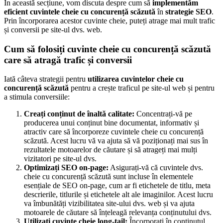
În această secțiune, vom discuta despre cum să
implementăm
eficient cuvintele cheie cu concurență scăzută
în
strategie SEO
.
Prin încorporarea acestor cuvinte cheie, puteți atrage mai mult trafic
și conversii pe site-ul dvs. web.
Cum să folosiți cuvinte cheie cu concurență scăzută
care să atragă trafic și conversii
Iată câteva strategii pentru
utilizarea cuvintelor cheie cu
concurență scăzută
pentru a crește traficul pe site-ul web și pentru
a stimula conversiile:
Creați conținut de înaltă calitate:
Concentrați-vă pe
producerea unui conținut bine documentat, informativ și
atractiv care să încorporeze cuvintele cheie cu concurență
scăzută. Acest lucru vă va ajuta să vă poziționați mai sus în
rezultatele motoarelor de căutare și să atrageți mai mulți
vizitatori pe site-ul dvs.
Optimizați SEO on-page:
Asigurați-vă că cuvintele dvs.
cheie cu concurență scăzută sunt incluse în elementele
esențiale de SEO on-page, cum ar fi etichetele de titlu, meta
descrierile, titlurile și etichetele alt ale imaginilor. Acest lucru
va îmbunătăți vizibilitatea site-ului dvs. web și va ajuta
motoarele de căutare să înțeleagă relevanța conținutului dvs.
Utilizați cuvinte cheie long-tail:
Încorporați în conținutul