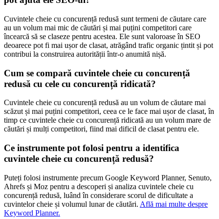
Cuvintele cheie cu concurență redusă sunt termeni de căutare care
au un volum mai mic de căutări și mai puțini competitori care
încearcă să se claseze pentru acestea. Ele sunt valoroase în SEO
deoarece pot fi mai ușor de clasat, atrăgând trafic organic țintit și pot
contribui la construirea autorității într-o anumită nișă.
Cum se compară cuvintele cheie cu concurență
redusă cu cele cu concurență ridicată?
Cuvintele cheie cu concurență redusă au un volum de căutare mai
scăzut și mai puțini competitori, ceea ce le face mai ușor de clasat, în
timp ce cuvintele cheie cu concurență ridicată au un volum mare de
căutări și mulți competitori, fiind mai dificil de clasat pentru ele.
Ce instrumente pot folosi pentru a identifica
cuvintele cheie cu concurență redusă?
Puteți folosi instrumente precum Google Keyword Planner, Senuto,
Ahrefs și Moz pentru a descoperi și analiza cuvintele cheie cu
concurență redusă, luând în considerare scorul de dificultate a
cuvintelor cheie și volumul lunar de căutări.
Află mai multe despre
Keyword Planner.