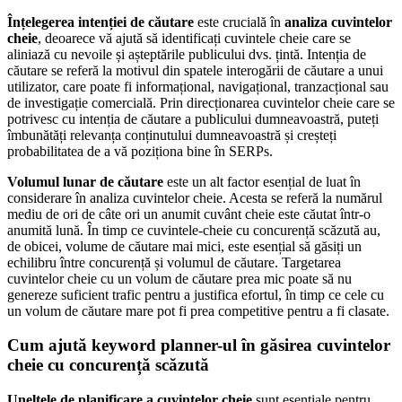
Înțelegerea intenției de căutare
este crucială în
analiza cuvintelor
cheie
, deoarece vă ajută să identificați cuvintele cheie care se
aliniază cu nevoile și așteptările publicului dvs. țintă. Intenția de
căutare se referă la motivul din spatele interogării de căutare a unui
utilizator, care poate fi informațional, navigațional, tranzacțional sau
de investigație comercială. Prin direcționarea cuvintelor cheie care se
potrivesc cu intenția de căutare a publicului dumneavoastră, puteți
îmbunătăți relevanța conținutului dumneavoastră și creșteți
probabilitatea de a vă poziționa bine în SERPs.
Volumul lunar de căutare
este un alt factor esențial de luat în
considerare în analiza cuvintelor cheie. Acesta se referă la numărul
mediu de ori de câte ori un anumit cuvânt cheie este căutat într-o
anumită lună. În timp ce cuvintele-cheie cu concurență scăzută au,
de obicei, volume de căutare mai mici, este esențial să găsiți un
echilibru între concurență și volumul de căutare. Targetarea
cuvintelor cheie cu un volum de căutare prea mic poate să nu
genereze suficient trafic pentru a justifica efortul, în timp ce cele cu
un volum de căutare mare pot fi prea competitive pentru a fi clasate.
Cum ajută keyword planner-ul în găsirea cuvintelor
cheie cu concurență scăzută
Uneltele de planificare a cuvintelor cheie
sunt esențiale pentru