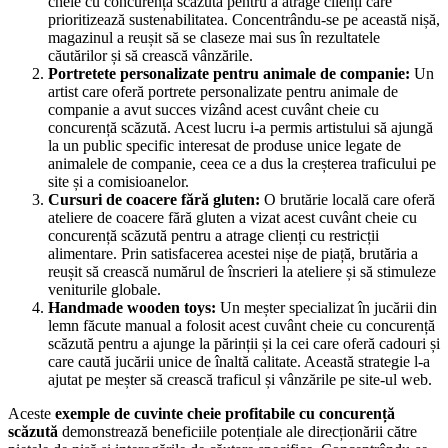
cheie cu concurență scăzută pentru a atrage clienți care
prioritizează sustenabilitatea. Concentrându-se pe această nișă,
magazinul a reușit să se claseze mai sus în rezultatele
căutărilor și să crească vânzările.
Portretete personalizate pentru animale de companie:
Un
artist care oferă portrete personalizate pentru animale de
companie a avut succes vizând acest cuvânt cheie cu
concurență scăzută. Acest lucru i-a permis artistului să ajungă
la un public specific interesat de produse unice legate de
animalele de companie, ceea ce a dus la creșterea traficului pe
site și a comisioanelor.
Cursuri de coacere fără gluten:
O brutărie locală care oferă
ateliere de coacere fără gluten a vizat acest cuvânt cheie cu
concurență scăzută pentru a atrage clienți cu restricții
alimentare. Prin satisfacerea acestei nișe de piață, brutăria a
reușit să crească numărul de înscrieri la ateliere și să stimuleze
veniturile globale.
Handmade wooden toys:
Un meșter specializat în jucării din
lemn făcute manual a folosit acest cuvânt cheie cu concurență
scăzută pentru a ajunge la părinții și la cei care oferă cadouri și
care caută jucării unice de înaltă calitate. Această strategie l-a
ajutat pe meșter să crească traficul și vânzările pe site-ul web.
Aceste
exemple de cuvinte cheie profitabile cu concurență
scăzută
demonstrează beneficiile potențiale ale direcționării către