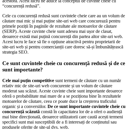
acestora. Acest lucru ne aduce la conceptul de cuvinte cheie cu
“concurență redusă”.
Cele cu concurență redusă sunt cuvintele cheie care au un volum de
căutare mai mic și mai puține site-uri web care concurează pentru
primele poziții în paginile de rezultate ale motoarelor de căutare
(SERP). Aceste cuvinte cheie sunt adesea mai ușor de clasat,
deoarece există mai puțină concurență din partea altor site-uri web.
Acest lucru le face să fie o opțiune atractivă pentru proprietarii de
site-uri web și pentru comercianții care doresc să-și îmbunătățească
strategia SEO.
Ce sunt cuvintele cheie cu concurență redusă și de ce
sunt importante?
Cele mai puțin competitive
sunt termeni de căutare cu un număr
relativ mic de site-uri web concurente și un volum de căutare
moderat sau scăzut. Aceste cuvinte cheie sunt importante deoarece
oferă o probabilitate mai mare de a se poziționa bine în rezultatele
motoarelor de căutare, ceea ce poate duce la creșterea traficului
organic și a conversiilor.
De ce sunt importante cuvintele cheie cu
concurență scăzută
constă în capacitatea lor de a oferi o audiență
mai bine direcționată, deoarece utilizatorii care caută acești termeni
specifici sunt mai susceptibili de a fi interesați de conținutul sau
produsele oferite de site-ul dvs. web.