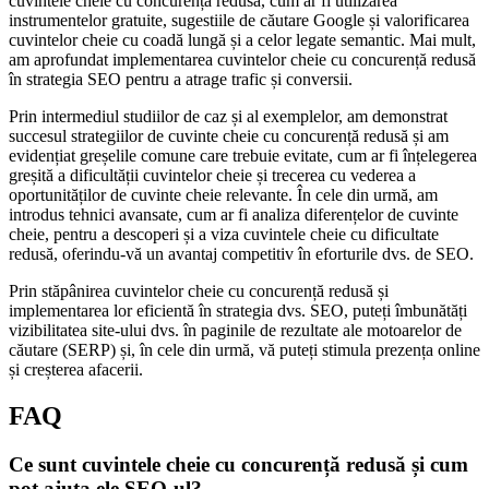
cuvintele cheie cu concurență redusă, cum ar fi utilizarea
instrumentelor gratuite, sugestiile de căutare Google și valorificarea
cuvintelor cheie cu coadă lungă și a celor legate semantic. Mai mult,
am aprofundat implementarea cuvintelor cheie cu concurență redusă
în strategia SEO pentru a atrage trafic și conversii.
Prin intermediul studiilor de caz și al exemplelor, am demonstrat
succesul strategiilor de cuvinte cheie cu concurență redusă și am
evidențiat greșelile comune care trebuie evitate, cum ar fi înțelegerea
greșită a dificultății cuvintelor cheie și trecerea cu vederea a
oportunităților de cuvinte cheie relevante. În cele din urmă, am
introdus tehnici avansate, cum ar fi analiza diferențelor de cuvinte
cheie, pentru a descoperi și a viza cuvintele cheie cu dificultate
redusă, oferindu-vă un avantaj competitiv în eforturile dvs. de SEO.
Prin stăpânirea cuvintelor cheie cu concurență redusă și
implementarea lor eficientă în strategia dvs. SEO, puteți îmbunătăți
vizibilitatea site-ului dvs. în paginile de rezultate ale motoarelor de
căutare (SERP) și, în cele din urmă, vă puteți stimula prezența online
și creșterea afacerii.
FAQ
Ce sunt cuvintele cheie cu concurență redusă și cum
pot ajuta ele SEO-ul?