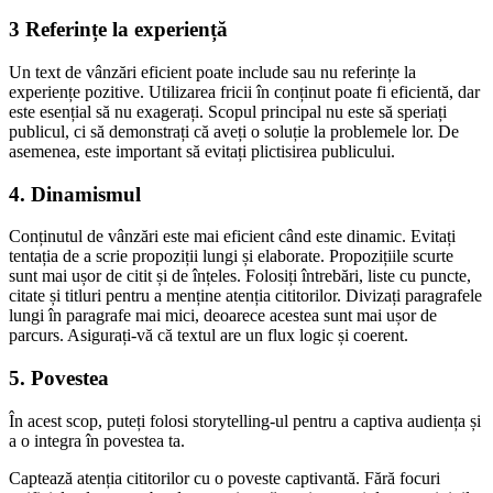
3 Referințe la experiență
Un text de vânzări eficient poate include sau nu referințe la
experiențe pozitive. Utilizarea fricii în conținut poate fi eficientă, dar
este esențial să nu exagerați. Scopul principal nu este să speriați
publicul, ci să demonstrați că aveți o soluție la problemele lor. De
asemenea, este important să evitați plictisirea publicului.
4. Dinamismul
Conținutul de vânzări este mai eficient când este dinamic. Evitați
tentația de a scrie propoziții lungi și elaborate. Propozițiile scurte
sunt mai ușor de citit și de înțeles. Folosiți întrebări, liste cu puncte,
citate și titluri pentru a menține atenția cititorilor. Divizați paragrafele
lungi în paragrafe mai mici, deoarece acestea sunt mai ușor de
parcurs. Asigurați-vă că textul are un flux logic și coerent.
5. Povestea
În acest scop, puteți folosi storytelling-ul pentru a captiva audiența și
a o integra în povestea ta.
Captează atenția cititorilor cu o poveste captivantă. Fără focuri