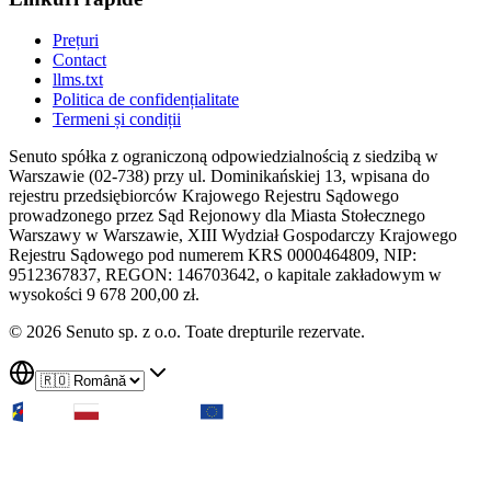
Prețuri
Contact
llms.txt
Politica de confidențialitate
Termeni și condiții
Senuto spółka z ograniczoną odpowiedzialnością z siedzibą w
Warszawie (02-738) przy ul. Dominikańskiej 13, wpisana do
rejestru przedsiębiorców Krajowego Rejestru Sądowego
prowadzonego przez Sąd Rejonowy dla Miasta Stołecznego
Warszawy w Warszawie, XIII Wydział Gospodarczy Krajowego
Rejestru Sądowego pod numerem KRS 0000464809, NIP:
9512367837, REGON: 146703642, o kapitale zakładowym w
wysokości 9 678 200,00 zł.
© 2026 Senuto sp. z o.o. Toate drepturile rezervate.