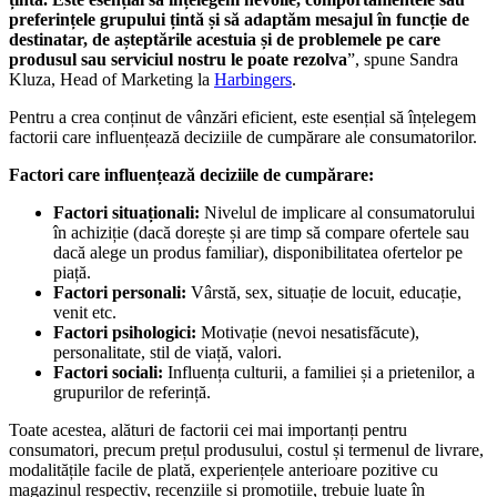
preferințele grupului țintă și să adaptăm mesajul în funcție de
destinatar, de așteptările acestuia și de problemele pe care
produsul sau serviciul nostru le poate rezolva
”, spune Sandra
Kluza, Head of Marketing la
Harbingers
.
Pentru a crea conținut de vânzări eficient, este esențial să înțelegem
factorii care influențează deciziile de cumpărare ale consumatorilor.
Factori care influențează deciziile de cumpărare:
Factori situaționali:
Nivelul de implicare al consumatorului
în achiziție (dacă dorește și are timp să compare ofertele sau
dacă alege un produs familiar), disponibilitatea ofertelor pe
piață.
Factori personali:
Vârstă, sex, situație de locuit, educație,
venit etc.
Factori psihologici:
Motivație (nevoi nesatisfăcute),
personalitate, stil de viață, valori.
Factori sociali:
Influența culturii, a familiei și a prietenilor, a
grupurilor de referință.
Toate acestea, alături de factorii cei mai importanți pentru
consumatori, precum prețul produsului, costul și termenul de livrare,
modalitățile facile de plată, experiențele anterioare pozitive cu
magazinul respectiv, recenziile și promoțiile, trebuie luate în