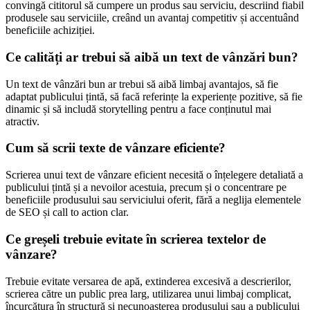
convingă cititorul să cumpere un produs sau serviciu, descriind fiabil
produsele sau serviciile, creând un avantaj competitiv și accentuând
beneficiile achiziției.
Ce calități ar trebui să aibă un text de vânzări bun?
Un text de vânzări bun ar trebui să aibă limbaj avantajos, să fie
adaptat publicului țintă, să facă referințe la experiențe pozitive, să fie
dinamic și să includă storytelling pentru a face conținutul mai
atractiv.
Cum să scrii texte de vânzare eficiente?
Scrierea unui text de vânzare eficient necesită o înțelegere detaliată a
publicului țintă și a nevoilor acestuia, precum și o concentrare pe
beneficiile produsului sau serviciului oferit, fără a neglija elementele
de SEO și call to action clar.
Ce greșeli trebuie evitate în scrierea textelor de
vânzare?
Trebuie evitate versarea de apă, extinderea excesivă a descrierilor,
scrierea către un public prea larg, utilizarea unui limbaj complicat,
încurcătura în structură și necunoașterea produsului sau a publicului