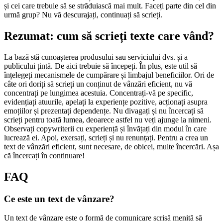
și cei care trebuie să se străduiască mai mult. Faceți parte din cel din
urmă grup? Nu vă descurajați, continuați să scrieți.
Rezumat: cum să scrieți texte care vând?
La bază stă cunoașterea produsului sau serviciului dvs. și a
publicului țintă. De aici trebuie să începeți. În plus, este util să
înțelegeți mecanismele de cumpărare și limbajul beneficiilor. Ori de
câte ori doriți să scrieți un conținut de vânzări eficient, nu vă
concentrați pe lungimea acestuia. Concentrați-vă pe specific,
evidențiați atuurile, apelați la experiențe pozitive, acționați asupra
emoțiilor și prezentați dependențe. Nu divagați și nu încercați să
scrieți pentru toată lumea, deoarece astfel nu veți ajunge la nimeni.
Observați copywriterii cu experiență și învățați din modul în care
lucrează ei. Apoi, exersați, scrieți și nu renunțați. Pentru a crea un
text de vânzări eficient, sunt necesare, de obicei, multe încercări. Așa
că încercați în continuare!
FAQ
Ce este un text de vânzare?
Un text de vânzare este o formă de comunicare scrisă menită să