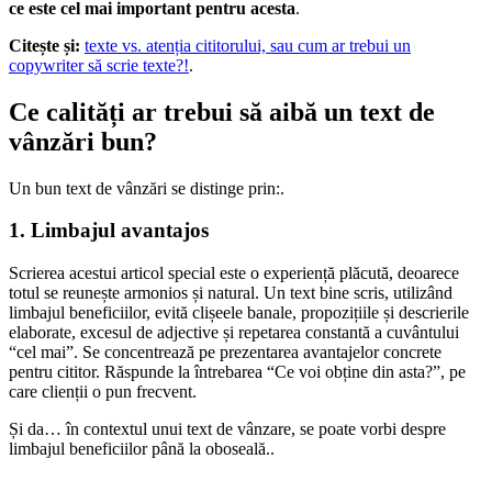
ce este cel mai important pentru acesta
.
Citește și:
texte vs. atenția cititorului, sau cum ar trebui un
copywriter să scrie texte?!
.
Ce calități ar trebui să aibă un text de
vânzări bun?
Un bun text de vânzări se distinge prin:.
1. Limbajul avantajos
Scrierea acestui articol special este o experiență plăcută, deoarece
totul se reunește armonios și natural. Un text bine scris, utilizând
limbajul beneficiilor, evită clișeele banale, propozițiile și descrierile
elaborate, excesul de adjective și repetarea constantă a cuvântului
“cel mai”. Se concentrează pe prezentarea avantajelor concrete
pentru cititor. Răspunde la întrebarea “Ce voi obține din asta?”, pe
care clienții o pun frecvent.
Și da… în contextul unui text de vânzare, se poate vorbi despre
limbajul beneficiilor până la oboseală..