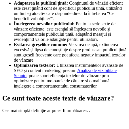
Adaptarea la publicul țintă:
Conținutul de vânzări eficient
este creat ținând cont de specificul publicului țintă, utilizând
un limbaj atractiv care răspunde direct la întrebarea “Ce
beneficii voi obține?”.
Înțelegerea nevoilor publicului:
Pentru a scrie texte de
vânzare eficiente, este esențial să înțelegem nevoile și
comportamentele publicului țintă, adaptând mesajul și
evidențiind valorile adăugate pentru utilizatori.
Evitarea greșelilor comune:
Versarea de apă, extinderea
excesivă și lipsa de cunoștințe despre produs sau publicul țintă
sunt greșeli frecvente care pot afecta negativ impactul textelor
de vânzare.
Optimizarea textelor:
Utilizarea instrumentelor avansate de
SEO și content marketing, precum
Analiza de vizibilitate
Senuto
, poate spori eficiența textelor de vânzare prin
optimizare pentru motoarele de căutare și o mai bună
înțelegere a comportamentului consumatorilor.
Ce sunt toate aceste texte de vânzare?
Cea mai simplă definiție ar putea fi următoarea: .