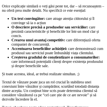
Orice explicație similară o veți găsi peste tot, dar – să recunoaștem –
nu oferă prea multe detalii. Nu specifică ce este esențial:
Un text convingător:
care atrage atenția cititorului și îl
convinge să ia o acțiun
O descriere precisă a produselor sau serviciilor:
care
prezintă caracteristicile și beneficiile lor într-un mod clar și
concis.
Crearea unui avantaj competitiv:
care diferențiază oferta
companiei de concurență.
Accentuarea beneficiilor achiziției:
care demonstrează cum
produsul sau serviciul poate îmbunătăți viața clientului.
Creșterea gradului de conștientizare a consumatorilor:
care informează potențialii clienți despre existența produsului
și despre beneficiile sale.
Și toate acestea, ideal, ar trebui realizate simultan. ;)
Textul de vânzare poate juca un rol crucial în stabilirea unei
conexiuni între vânzător și cumpărător, scurtând totodată distanța
dintre aceștia. Un conținut bine scris poate determina clientul să
considere vânzătorul ca pe “cel care știe de ce are nevoie” și să
dezvolte încredere în el.