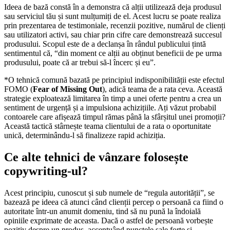
Ideea de bază constă în a demonstra că alții utilizează deja produsul
sau serviciul tău și sunt mulțumiți de el. Acest lucru se poate realiza
prin prezentarea de testimoniale, recenzii pozitive, numărul de clienți
sau utilizatori activi, sau chiar prin cifre care demonstrează succesul
produsului. Scopul este de a declanșa în rândul publicului țintă
sentimentul că, “din moment ce alții au obținut beneficii de pe urma
produsului, poate că ar trebui să-l încerc și eu”.
*O tehnică comună bazată pe principiul indisponibilității este efectul
FOMO (
Fear of Missing Out
), adică teama de a rata ceva. Această
strategie exploatează limitarea în timp a unei oferte pentru a crea un
sentiment de urgență și a impulsiona achizițiile. Ați văzut probabil
contoarele care afișează timpul rămas până la sfârșitul unei promoții?
Această tactică stârnește teama clientului de a rata o oportunitate
unică, determinându-l să finalizeze rapid achiziția.
Ce alte tehnici de vânzare folosește
copywriting-ul?
Acest principiu, cunoscut și sub numele de “regula autorității”, se
bazează pe ideea că atunci când clienții percep o persoană ca fiind o
autoritate într-un anumit domeniu, tind să nu pună la îndoială
opiniile exprimate de aceasta. Dacă o astfel de persoană vorbește
pozitiv despre un produs, accentuând punctele sale forte și