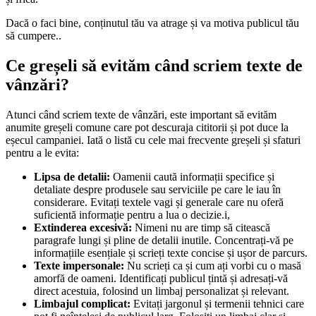
Dacă o faci bine, conținutul tău va atrage și va motiva publicul tău
să cumpere..
Ce greșeli să evităm când scriem texte de
vânzări?
Atunci când scriem texte de vânzări, este important să evităm
anumite greșeli comune care pot descuraja cititorii și pot duce la
eșecul campaniei. Iată o listă cu cele mai frecvente greșeli și sfaturi
pentru a le evita:
Lipsa de detalii:
Oamenii caută informații specifice și
detaliate despre produsele sau serviciile pe care le iau în
considerare. Evitați textele vagi și generale care nu oferă
suficientă informație pentru a lua o decizie.i,
Extinderea excesivă:
Nimeni nu are timp să citească
paragrafe lungi și pline de detalii inutile. Concentrați-vă pe
informațiile esențiale și scrieți texte concise și ușor de parcurs.
Texte impersonale:
Nu scrieți ca și cum ați vorbi cu o masă
amorfă de oameni. Identificați publicul țintă și adresați-vă
direct acestuia, folosind un limbaj personalizat și relevant.
Limbajul complicat:
Evitați jargonul și termenii tehnici care