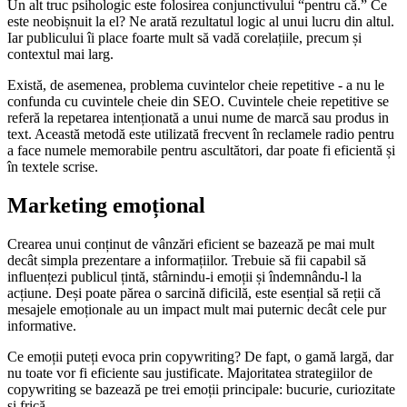
Un alt truc psihologic este folosirea conjunctivului “pentru că.” Ce
este neobișnuit la el? Ne arată rezultatul logic al unui lucru din altul.
Iar publicului îi place foarte mult să vadă corelațiile, precum și
contextul mai larg.
Există, de asemenea, problema cuvintelor cheie repetitive - a nu le
confunda cu cuvintele cheie din SEO. Cuvintele cheie repetitive se
referă la repetarea intenționată a unui nume de marcă sau produs in
text. Această metodă este utilizată frecvent în reclamele radio pentru
a face numele memorabile pentru ascultători, dar poate fi eficientă și
în textele scrise.
Marketing emoțional
Crearea unui conținut de vânzări eficient se bazează pe mai mult
decât simpla prezentare a informațiilor. Trebuie să fii capabil să
influențezi publicul țintă, stârnindu-i emoții și îndemnându-l la
acțiune. Deși poate părea o sarcină dificilă, este esențial să reții că
mesajele emoționale au un impact mult mai puternic decât cele pur
informative.
Ce emoții puteți evoca prin copywriting? De fapt, o gamă largă, dar
nu toate vor fi eficiente sau justificate. Majoritatea strategiilor de
copywriting se bazează pe trei emoții principale: bucurie, curiozitate
și frică.