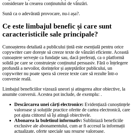
considerare la crearea conținutului de vânzări.
Sună ca o adevărată provocare, nu-i așa?.
Ce este limbajul benefic și care sunt
caracteristicile sale principale?
Cunoașterea detaliată a publicului țintă este esențială pentru orice
copywriter care dorește să creeze texte de vânzări eficiente. Această
cunoaștere servește ca fundație sau, dacă preferați, ca o platformă
solidă pe care se construiește conținutul persuasiv. Fără o înțelegere
profundă a nevoilor, dorințelor și așteptărilor publicului, un
copywriter nu poate spera să creeze texte care să rezulte într-o
conversie reală.
Limbajul beneficiilor vizează uneori și atingerea altor obiective, la
anumite conversii. Acestea pot include, de exemplu: .
Descărcarea unei cărți electronice:
Evidențiază cunoștințele
valoroase și soluțiile practice oferite de cartea electronică, care
pot ajuta cititorul să își atingă obiectivele.
Abonarea la buletinul informativ:
Subliniază beneficiile
exclusive ale abonamentului, cum ar fi accesul la informații
actualizate, oferte speciale sau resurse valoroase.