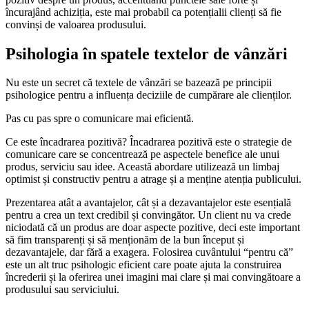
încurajând achiziția, este mai probabil ca potențialii clienți să fie
convinși de valoarea produsului.
Psihologia în spatele textelor de vânzări
Nu este un secret că textele de vânzări se bazează pe principii
psihologice pentru a influența deciziile de cumpărare ale clienților.
Pas cu pas spre o comunicare mai eficientă.
Ce este încadrarea pozitivă? Încadrarea pozitivă este o strategie de
comunicare care se concentrează pe aspectele benefice ale unui
produs, serviciu sau idee. Această abordare utilizează un limbaj
optimist și constructiv pentru a atrage și a menține atenția publicului.
Prezentarea atât a avantajelor, cât și a dezavantajelor este esențială
pentru a crea un text credibil și convingător. Un client nu va crede
niciodată că un produs are doar aspecte pozitive, deci este important
să fim transparenți și să menționăm de la bun început și
dezavantajele, dar fără a exagera. Folosirea cuvântului “pentru că”
este un alt truc psihologic eficient care poate ajuta la construirea
încrederii și la oferirea unei imagini mai clare și mai convingătoare a
produsului sau serviciului.