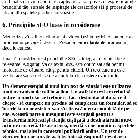
artificiale, dar cu o abordare captivantă, poți povesti despre originile
brandului tău, sursele de inspirație ale creatorilor săi și procesul de
ideare din spatele produselor voastre.
6. Principiile SEO luate în considerare
Memorizează call to action-ul și evidențiază beneficiile concrete ale
produsului pe care îl descrii. Prezintă particularitățile produsului,
dacă le cunoști.
Luați în considerare și principiile SEO - integrați cuvinte cheie
relevante. Asigurați-vă că textul dvs. este optimizat atât pentru
motoarele de căutare, cât și pentru cititori. Un text care nu este
vizibil are șanse reduse de a contribui la creșterea vânzărilor.
Un element esențial al unui bun text de vânzări este utilizarea
unui mecanism de call to action. Un astfel de text ar trebui să
indice în mod clar ce trebuie să facă destinatarul după ce îl
citește - să cumpere un produs, să completeze un formular, să se
înscrie la un newsletter sau să citească oferta completă de pe
site. Această parte a mesajului este esențială pentru a
transforma interesul și atenția câștigată a destinatarului într-o
acțiune concretă. De asemenea, merită să ne amintim aspectele
tehnice, mai ales în contextul publicării online. Un text de
vânzare bun pe un site web trebuie să răspundă nevoilor a