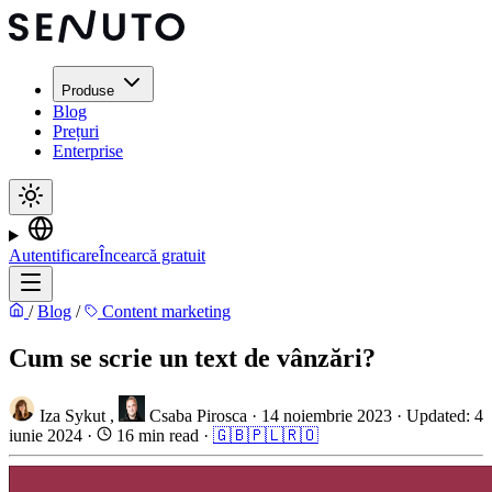
Produse
Blog
Prețuri
Enterprise
Autentificare
Încearcă gratuit
/
Blog
/
Content marketing
Cum se scrie un text de vânzări?
Iza Sykut
,
Csaba Pirosca
·
14 noiembrie 2023
·
Updated: 4
iunie 2024
·
16 min read
·
🇬🇧
🇵🇱
🇷🇴