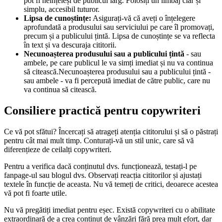
pot fi neînțeleși de publicul larg. Folosiți un limbaj clar și
simplu, accesibil tuturor.
Lipsa de cunoștințe:
Asigurați-vă că aveți o înțelegere
aprofundată a produsului sau serviciului pe care îl promovați,
precum și a publicului țintă. Lipsa de cunoștințe se va reflecta
în text și va descuraja cititorii.
Necunoașterea produsului sau a publicului țintă
- sau
ambele, pe care publicul le va simți imediat și nu va continua
să citească.Necunoașterea produsului sau a publicului țintă -
sau ambele - va fi percepută imediat de către public, care nu
va continua să citească.
Consiliere practică pentru copywriteri
Ce vă pot sfătui? Încercați să atrageți atenția cititorului și să o păstrați
pentru cât mai mult timp. Conturați-vă un stil unic, care să vă
diferențieze de ceilalți copywriteri.
Pentru a verifica dacă conținutul dvs. funcționează, testați-l pe
fanpage-ul sau blogul dvs. Observați reacția cititorilor și ajustați
textele în funcție de aceasta. Nu vă temeți de critici, deoarece acestea
vă pot fi foarte utile.
Nu vă pregătiți imediat pentru eșec. Există copywriteri cu o abilitate
extraordinară de a crea conținut de vânzări fără prea mult efort, dar