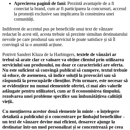
Aprecierea paginii de fani:
Prezintă avantajele de a fi
conectat la brand, cum ar fi participarea la concursuri, accesul
la promoții exclusive sau implicarea în construirea unei
comunități.
Indiferent de accentul pus pe beneficiile unui text de vânzare
redactat în acest stil, acesta trebuie să prezinte simultan destinatarului
nevoile pe care produsul sau serviciul le poate satisface și să îl
convingă să ia o anumită acțiune.
Potrivit Sandrei Kluza de la Harbingers,
textele de vânzări ar
trebui să arate clar ce valoare va obține clientul prin utilizarea
serviciului sau produsului, nu doar ce caracteristici are oferta.
Nu este suficient să convingă publicul să cumpere, textul trebuie
să educe, de asemenea, să indice soluții la provocări sau să
răspundă la preocupările clienților. Prin urmare, este necesar să
se evidențieze nu numai elementele ofertei, ci mai ales valorile
adăugate pentru utilizatori, cum ar fi economisirea timpului,
rezolvarea unei probleme specifice sau îmbunătățirea
calității
vieții.
.
Cu menținerea acestor două elemente în minte - o înțelegere
detaliată a publicului și o concentrare pe limbajul beneficiilor -
un text de vânzare devine mai eficient, deoarece ajunge la
destinatar într-un mod personalizat și se concentrează pe ceea