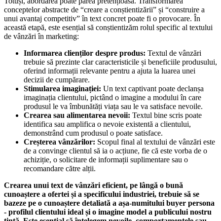
Totuși, abordarea poate părea pretențioasă. Transformarea
conceptelor abstracte de “creare a conștientizării” și “construire a
unui avantaj competitiv” în text concret poate fi o provocare. În
această etapă, este esențial să conștientizăm rolul specific al textului
de vânzări în marketing:
Informarea clienților despre produs:
Textul de vânzări
trebuie să prezinte clar caracteristicile și beneficiile produsului,
oferind informații relevante pentru a ajuta la luarea unei
decizii de cumpărare.
Stimularea imaginației:
Un text captivant poate declanșa
imaginația clientului, pictând o imagine a modului în care
produsul le va îmbunătăți viața sau le va satisface nevoile.
Crearea sau alimentarea nevoii:
Textul bine scris poate
identifica sau amplifica o nevoie existentă a clientului,
demonstrând cum produsul o poate satisface.
Creșterea vânzărilor:
Scopul final al textului de vânzări este
de a convinge clientul să ia o acțiune, fie că este vorba de o
achiziție, o solicitare de informații suplimentare sau o
recomandare către alții.
Crearea unui text de vânzări eficient, pe lângă o bună
cunoaștere a ofertei și a specificului industriei, trebuie să se
bazeze pe o cunoaștere detaliată a așa-numitului buyer persona
- profilul clientului ideal și o imagine model a publicului nostru
țintă. Este esențial să înțelegem nevoile, comportamentele sau