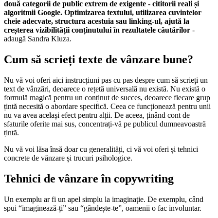
două categorii de public extrem de exigente - cititorii reali și
algoritmii Google. Optimizarea textului, utilizarea cuvintelor
cheie adecvate, structura acestuia sau linking-ul, ajută la
creșterea vizibilității conținutului în rezultatele căutărilor
-
adaugă Sandra Kluza.
Cum să scrieți texte de vânzare bune?
Nu vă voi oferi aici instrucțiuni pas cu pas despre cum să scrieți un
text de vânzări, deoarece o rețetă universală nu există. Nu există o
formulă magică pentru un conținut de succes, deoarece fiecare grup
țintă necesită o abordare specifică. Ceea ce funcționează pentru unii
nu va avea același efect pentru alții. De aceea, ținând cont de
sfaturile oferite mai sus, concentrați-vă pe publicul dumneavoastră
țintă.
Nu vă voi lăsa însă doar cu generalități, ci vă voi oferi și tehnici
concrete de vânzare și trucuri psihologice.
Tehnici de vânzare în copywriting
Un exemplu ar fi un apel simplu la imaginație. De exemplu, când
spui “imaginează-ți” sau “gândește-te”, oamenii o fac involuntar.