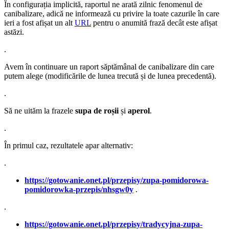
În configurația implicită, raportul ne arată zilnic fenomenul de
canibalizare, adică ne informează cu privire la toate cazurile în care
ieri a fost afișat un alt
URL
pentru o anumită frază decât este afișat
astăzi.
.
Avem în continuare un raport săptămânal de canibalizare din care
putem alege (modificările de lunea trecută și de lunea precedentă).
.
Să ne uităm la frazele
supa de roșii
și
aperol
.
.
În primul caz, rezultatele apar alternativ:
.
https://gotowanie.onet.pl/przepisy/zupa-pomidorowa-
pomidorowka-przepis/nhsgw0y
.
.
https://gotowanie.onet.pl/przepisy/tradycyjna-zupa-