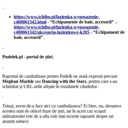
.
https://www.tchibo.pl/lazienka-wyposazenie-
c400061342.html
- “Echipamente de baie, accesorii”
.-
https://www.tchibo.pl/lazienka-wyposazenie-
c400061342/akcesoria-lazienkowe-k205
- “Echipament de
baie, accesorii”
.
.
Pudelek.pl - portal de știri
.
.
Raportul de canibalizare pentru Pudelk ne arată expresii precum
Meghan Markle
sau
Dancing with the Stars
, pentru care s-au
schimbat și URL-urile afișate în rezultatele căutărilor.
.
Totuși, avem de-a face aici cu canibalizarea? Ei bine, nu, deoarece
acestea sunt de obicei fraze de știri, iar în acest caz scopul
utilizatorului este de a afla cele mai recente rapoarte despre un
anumit subiect.