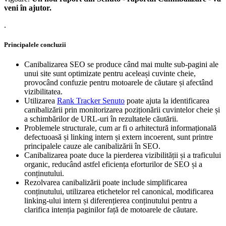
veni în ajutor.
.
Principalele concluzii
Canibalizarea SEO se produce când mai multe sub-pagini ale
unui site sunt optimizate pentru aceleași cuvinte cheie,
provocând confuzie pentru motoarele de căutare și afectând
vizibilitatea.
Utilizarea
Rank Tracker Senuto
poate ajuta la identificarea
canibalizării prin monitorizarea poziționării cuvintelor cheie și
a schimbărilor de URL-uri în rezultatele căutării.
Problemele structurale, cum ar fi o arhitectură informațională
defectuoasă și linking intern și extern incoerent, sunt printre
principalele cauze ale canibalizării în SEO.
Canibalizarea poate duce la pierderea vizibilității și a traficului
organic, reducând astfel eficiența eforturilor de SEO și a
conținutului.
Rezolvarea canibalizării poate include simplificarea
conținutului, utilizarea etichetelor rel canonical, modificarea
linking-ului intern și diferențierea conținutului pentru a
clarifica intenția paginilor față de motoarele de căutare.