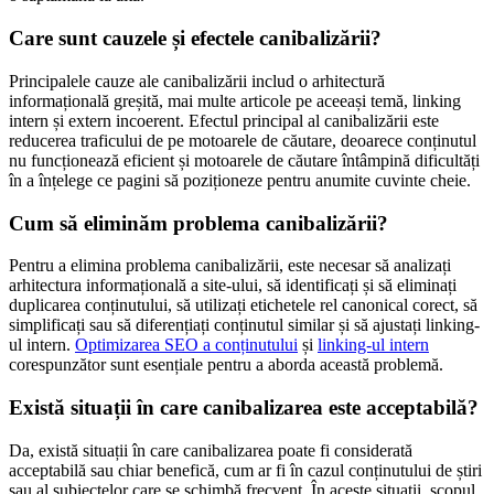
Care sunt cauzele și efectele canibalizării?
Principalele cauze ale canibalizării includ o arhitectură
informațională greșită, mai multe articole pe aceeași temă, linking
intern și extern incoerent. Efectul principal al canibalizării este
reducerea traficului de pe motoarele de căutare, deoarece conținutul
nu funcționează eficient și motoarele de căutare întâmpină dificultăți
în a înțelege ce pagini să poziționeze pentru anumite cuvinte cheie.
Cum să eliminăm problema canibalizării?
Pentru a elimina problema canibalizării, este necesar să analizați
arhitectura informațională a site-ului, să identificați și să eliminați
duplicarea conținutului, să utilizați etichetele rel canonical corect, să
simplificați sau să diferențiați conținutul similar și să ajustați linking-
ul intern.
Optimizarea SEO a conținutului
și
linking-ul intern
corespunzător sunt esențiale pentru a aborda această problemă.
Există situații în care canibalizarea este acceptabilă?
Da, există situații în care canibalizarea poate fi considerată
acceptabilă sau chiar benefică, cum ar fi în cazul conținutului de știri
sau al subiectelor care se schimbă frecvent. În aceste situații, scopul