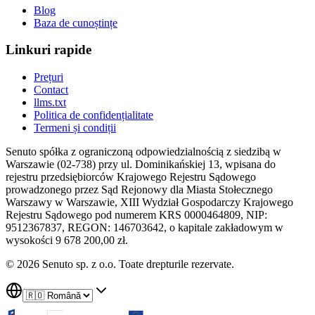
Blog
Baza de cunoștințe
Linkuri rapide
Prețuri
Contact
llms.txt
Politica de confidențialitate
Termeni și condiții
Senuto spółka z ograniczoną odpowiedzialnością z siedzibą w
Warszawie (02-738) przy ul. Dominikańskiej 13, wpisana do
rejestru przedsiębiorców Krajowego Rejestru Sądowego
prowadzonego przez Sąd Rejonowy dla Miasta Stołecznego
Warszawy w Warszawie, XIII Wydział Gospodarczy Krajowego
Rejestru Sądowego pod numerem KRS 0000464809, NIP:
9512367837, REGON: 146703642, o kapitale zakładowym w
wysokości 9 678 200,00 zł.
© 2026 Senuto sp. z o.o. Toate drepturile rezervate.