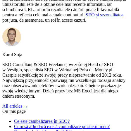
utilizatorului este de a obține cele mai recente informații, iar
schimbarea URL-urilor în rezultatele căutării poate fi favorabilă
pentru a reflecta cele mai actuale conținuturi.
SEO și sezonalitatea
pot juca, de asemenea, un rol în aceste cazuri.
Karol Soja
SEO Consultant & SEO Freelance, wcześniej Head of SEO
w Vestigio, specjalista SEO w Wirtualnej Polsce i Money.pl.
Czerpie satysfakcję ze swojej pracy nieprzerwanie od 2012 roku.
Największą przyjemność sprawiają mu wszelkiego rodzaju analizy
oraz obserwowanie efektów swoich działań. Chętnie przekazuje
swoją wiedzę innym. Dzień pracy bez MS Excel jest dla niego
dniem straconym.
All articles →
On this page
Ce este canibalizarea în SEO?
Cum să aflu dacă există canibalizare pe site-ul meu?