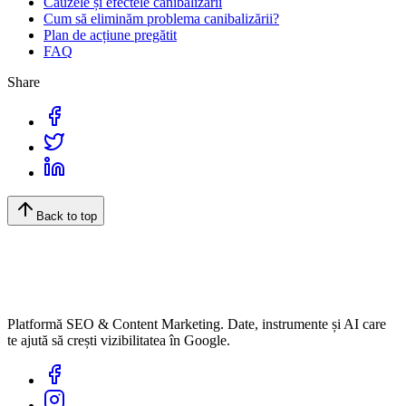
Cauzele și efectele canibalizării
Cum să eliminăm problema canibalizării?
Plan de acțiune pregătit
FAQ
Share
Back to top
Platformă SEO & Content Marketing. Date, instrumente și AI care
te ajută să crești vizibilitatea în Google.