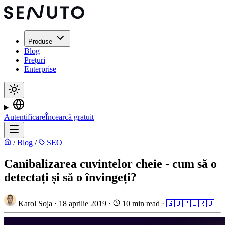
Produse
Blog
Prețuri
Enterprise
Autentificare
Încearcă gratuit
/
Blog
/
SEO
Canibalizarea cuvintelor cheie - cum să o
detectați și să o învingeți?
Karol Soja
·
18 aprilie 2019
·
10 min read
·
🇬🇧
🇵🇱
🇷🇴