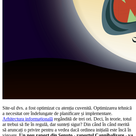
Site-ul dvs. a fost optimizat cu atenția cuvenită. Optimizarea tehnică
a necesitat ore îndelungate de planificare și implementare.
Arhitectura informațională
regândită de trei ori. Deci, în teorie, totul
ar trebui să fie în regulă, dar sunteți sigur? Din când în când merită
să aruncați o privire pentru a vedea dacă ordinea inițială este încă în
vigoare.
Un nou raport din Senuto - raportul Cannibalizare - va