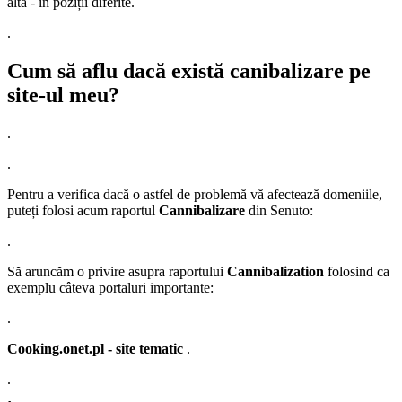
alta - în poziții diferite.
.
Cum să aflu dacă există canibalizare pe
site-ul meu?
.
.
Pentru a verifica dacă o astfel de problemă vă afectează domeniile,
puteți folosi acum raportul
Cannibalizare
din Senuto:
.
Să aruncăm o privire asupra raportului
Cannibalization
folosind ca
exemplu câteva portaluri importante:
.
Cooking.onet.pl - site tematic
.
.