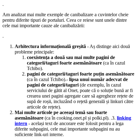
.
Am analizat mai multe exemple de canibalizare a cuvintelor cheie
pentru diferite tipuri de portaluri. Ceea ce reiese sunt unele dintre
cele mai importante cauze ale canibalizării:
.
Arhitectura informațională greșită
- Aș distinge aici două
probleme principale:
coexistența a două sau mai multe pagini de
categorii/taguri foarte asemănătoare
(ca în cazul
Tchibo).
pagini de categorii/taguri foarte puțin asemănătoare
(ca în cazul Tchibo).-
lipsa unui număr adecvat de
pagini de categorii/taguri
(de exemplu, în cazul
serviciului de gătit al Onet, poate că o soluție bună ar fi
crearea unei pagini agregate care să agregheze rețete de
supă de roșii, incluzând o rețetă generală și linkuri către
articole de rețete).
Mai multe articole pe aceeași temă sau foarte
asemănătoare
(ca în cooking.onet.pl și polki.pl). .3.
linking
intern
- același text de ancorare este folosit pentru a lega
diferite subpagini, cele mai importante subpagini nu au
suficiente link-uri interne.