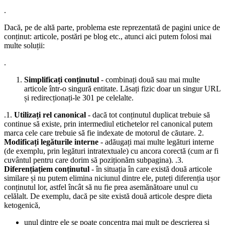
.
Dacă, pe de altă parte, problema este reprezentată de pagini unice de
conținut: articole, postări pe blog etc., atunci aici putem folosi mai
multe soluții:
.
Simplificați conținutul
- combinați două sau mai multe
articole într-o singură entitate. Lăsați fizic doar un singur URL
și redirecționați-le 301 pe celelalte.
.1.
Utilizați rel canonical
- dacă tot conținutul duplicat trebuie să
continue să existe, prin intermediul etichetelor rel canonical putem
marca cele care trebuie să fie indexate de motorul de căutare. 2.
Modificați legăturile interne
- adăugați mai multe legături interne
(de exemplu, prin legături intratextuale) cu ancora corectă (cum ar fi
cuvântul pentru care dorim să poziționăm subpagina). .3.
Diferențiațiem conținutul
- în situația în care există două articole
similare și nu putem elimina niciunul dintre ele, puteți diferenția ușor
conținutul lor, astfel încât să nu fie prea asemănătoare unul cu
celălalt. De exemplu, dacă pe site există două articole despre dieta
ketogenică,
unul dintre ele se poate concentra mai mult pe descrierea și