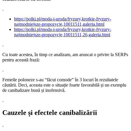
.
https://polki.pl/moda-i-uroda/fryzury,krotkie-fryzury-
najmodniejsze-propozycje,10011511,galeria.html
https://polki.pl/moda-i-uroda/fryzury,krotkie-fryzury-
najmodniejsze-propozycje,10011511,26,galeria.html
.
Cu toate acestea, în timp ce analizam, am aruncat o privire la SERPs
pentru această frază:
.
Femeile poloneze s-au “făcut comode” în 3 locuri în rezultatele
căutării. Deci, aceasta este o situație foarte favorabilă și un exemplu
de canibalizare bună și inofensivă.
.
Cauzele și efectele canibalizării
.