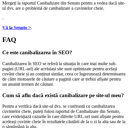
Mergeți la raportul Canibalizare din Senuto pentru a vedea dacă site-
ul dvs. are o problemă de canibalizare a cuvintelor cheie.
.
Vă la Senuto >
.
FAQ
Ce este canibalizarea în SEO?
Canibalizarea în SEO se referă la situația în care mai multe sub-
pagini (URL-uri) ale aceluiași site sunt optimizate pentru același
cuvânt cheie și au conținut similar, ceea ce îngreunează determinarea
de către motoarele de căutare a paginii care ar trebui afișate pentru
un anumit termen de căutare.
Cum să aflu dacă există canibalizare pe site-ul meu?
Pentru a verifica dacă site-ul dvs. se confruntă cu canibalizarea
cuvintelor cheie, puteți folosi raportul de Canibalizare din Senuto,
care evidențiază cazurile în care diferite URL-uri sunt afișate pentru
aceleași cuvinte cheie în rezultatele căutării de la o zi la alta sau de la
o săptămână la alta.