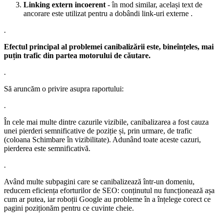
Linking extern incoerent
- în mod similar, același text de
ancorare este utilizat pentru a dobândi link-uri externe .
.
Efectul principal al problemei canibalizării este, bineînțeles, mai
puțin trafic din partea motorului de căutare.
.
Să aruncăm o privire asupra raportului:
.
În cele mai multe dintre cazurile vizibile, canibalizarea a fost cauza
unei pierderi semnificative de poziție și, prin urmare, de trafic
(coloana Schimbare în vizibilitate). Adunând toate aceste cazuri,
pierderea este semnificativă.
.
Având multe subpagini care se canibalizează într-un domeniu,
reducem eficiența eforturilor de SEO: conținutul nu funcționează așa
cum ar putea, iar roboții Google au probleme în a înțelege corect ce
pagini poziționăm pentru ce cuvinte cheie.