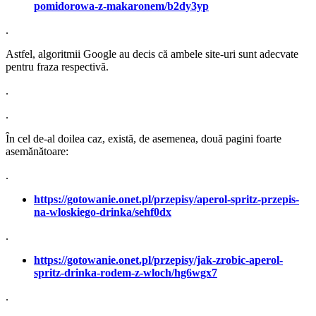
pomidorowa-z-makaronem/b2dy3yp
.
Astfel, algoritmii Google au decis că ambele site-uri sunt adecvate
pentru fraza respectivă.
.
.
În cel de-al doilea caz, există, de asemenea, două pagini foarte
asemănătoare:
.
https://gotowanie.onet.pl/przepisy/aperol-spritz-przepis-
na-wloskiego-drinka/sehf0dx
.
https://gotowanie.onet.pl/przepisy/jak-zrobic-aperol-
spritz-drinka-rodem-z-wloch/hg6wgx7
.