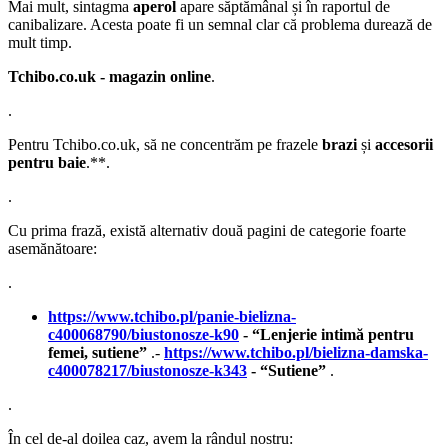
Mai mult, sintagma
aperol
apare săptămânal și în raportul de
canibalizare. Acesta poate fi un semnal clar că problema durează de
mult timp.
Tchibo.co.uk - magazin online
.
.
Pentru Tchibo.co.uk, să ne concentrăm pe frazele
brazi
și
accesorii
pentru baie
.**.
.
Cu prima frază, există alternativ două pagini de categorie foarte
asemănătoare:
.
https://www.tchibo.pl/panie-bielizna-
c400068790/biustonosze-k90
- “Lenjerie intimă pentru
femei, sutiene”
.-
https://www.tchibo.pl/bielizna-damska-
c400078217/biustonosze-k343
- “Sutiene”
.
.
În cel de-al doilea caz, avem la rândul nostru: