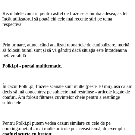
.
Rezultatele căutării pentru astfel de fraze se schimbă adesea, astfel
încât utilizatorul să poată citi cele mai recente știri pe tema
respectivă.
.
Prin urmare, atunci când analizați rapoartele de canibalizare, merită
să folosiți bunul simț și să vă gândiți dacă situația este întotdeauna
nefavorabilă.
Polki.pl - portal multitematic
.
.
În cazul Polki.pl, frazele scanate sunt multe (peste 10 mii), așa că am
decis să mă concentrez pe subiecte mai restrânse - articole legate de
coafuri. Am folosit filtrarea cuvintelor cheie pentru a restrânge
subiectele.
.
Pentru Polki.pl putem vedea cazuri similare cu cele de pe
cooking.onet.pl - mai multe articole pe aceeași temă, de exemplu
coafuri scurte cu breton
: