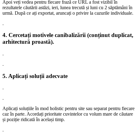
Apoi veți vedea pentru fiecare frază ce URL a fost vizibil în
rezultatele căutării astăzi, ieri, lunea trecută și luni cu 2 săptămâni în
urmă. După ce ați exportat, aruncați o privire la cazurile individuale.
.
4.
Cercetați motivele canibalizării
(conținut duplicat,
arhitectură proastă).
.
.
5.
Aplicați soluții adecvate
.
.
Aplicați soluțiile în mod holistic pentru site sau separat pentru fiecare
caz în parte. Acordați prioritate cuvintelor cu volum mare de căutare
și poziție ridicată în același timp.
.