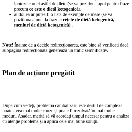
ipotezele unei astfel de diete (se va poziționa apoi pentru fraze
precum
ce este o dietă ketogenică
).
al doilea ar putea fi o listă de exemple de mese (se va
poziționa atunci la frazele
rețete de dietă ketogenică,
meniuri de dietă ketogenică)
.
.
Note!
Înainte de a decide redirecționarea, este bine să verificați dacă
subpagina redirecționată generează un trafic semnificativ.
.
Plan de acțiune pregătit
.
.
După cum vedeți, problema canibalizării este destul de complexă -
poate avea mai multe cauze și poate fi rezolvată în mai multe
moduri. Așadar, merită să vă acordați timpul necesar pentru a analiza
cu atenție problema și a aplica cele mai bune soluții.
.