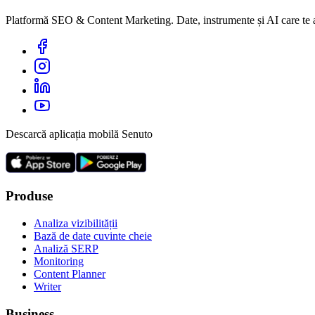
Platformă SEO & Content Marketing. Date, instrumente și AI care te aju
Descarcă aplicația mobilă Senuto
Produse
Analiza vizibilității
Bază de date cuvinte cheie
Analiză SERP
Monitoring
Content Planner
Writer
Business