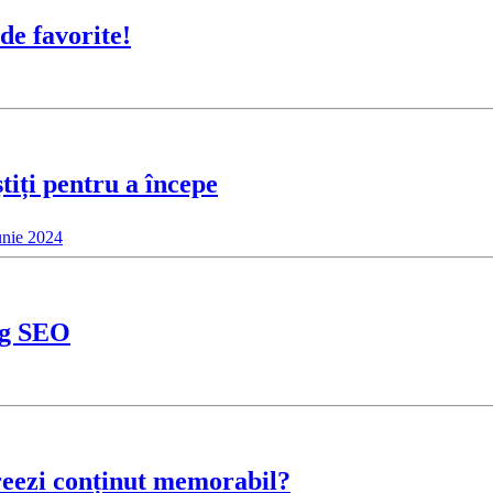
de favorite!
tiți pentru a începe
unie 2024
ing SEO
reezi conținut memorabil?