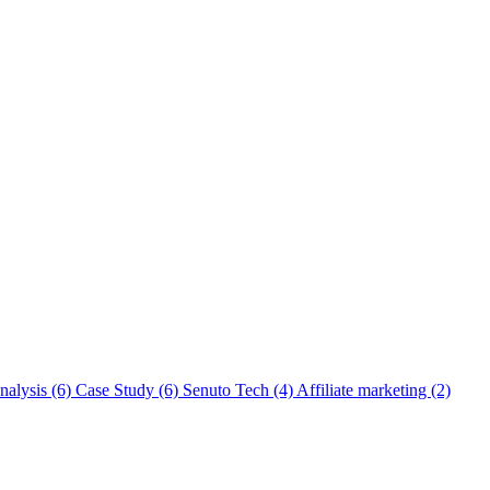
nalysis
(6)
Case Study
(6)
Senuto Tech
(4)
Affiliate marketing
(2)