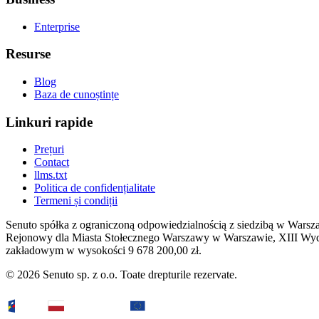
Enterprise
Resurse
Blog
Baza de cunoștințe
Linkuri rapide
Prețuri
Contact
llms.txt
Politica de confidențialitate
Termeni și condiții
Senuto spółka z ograniczoną odpowiedzialnością z siedzibą w Warsz
Rejonowy dla Miasta Stołecznego Warszawy w Warszawie, XIII W
zakładowym w wysokości 9 678 200,00 zł.
© 2026 Senuto sp. z o.o. Toate drepturile rezervate.