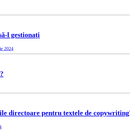
ă-l gestionați
ie 2024
e?
iile directoare pentru textele de copywriting
4