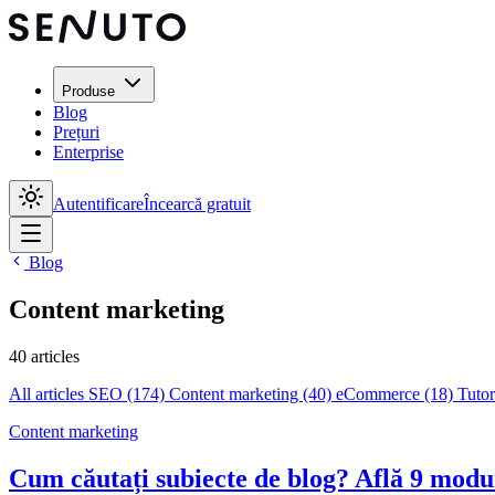
Produse
Blog
Prețuri
Enterprise
Autentificare
Încearcă gratuit
Blog
Content marketing
40 articles
All articles
SEO
(174)
Content marketing
(40)
eCommerce
(18)
Tutor
Content marketing
Cum căutați subiecte de blog? Află 9 modu