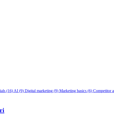
ials
(16)
AI
(9)
Digital marketing
(9)
Marketing basics
(6)
Competitor a
ri