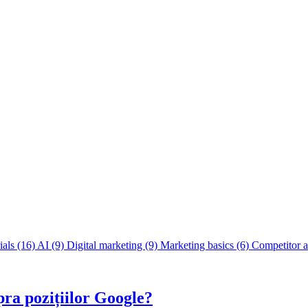
ials
(16)
AI
(9)
Digital marketing
(9)
Marketing basics
(6)
Competitor a
upra pozițiilor Google?