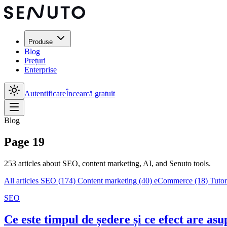
Produse
Blog
Prețuri
Enterprise
Autentificare
Încearcă gratuit
Blog
Page 19
253 articles about SEO, content marketing, AI, and Senuto tools.
All articles
SEO
(174)
Content marketing
(40)
eCommerce
(18)
Tutor
SEO
Ce este timpul de ședere și ce efect are as