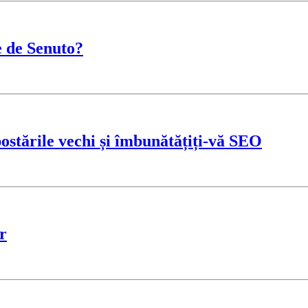
e de Senuto?
 postările vechi și îmbunătățiți-vă SEO
r