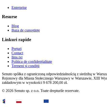
Enterprise
Resurse
Blog
Baza de cunoștințe
Linkuri rapide
Prețuri
Contact
llms.txt
Politica de confidențialitate
Termeni și condiții
Senuto spółka z ograniczoną odpowiedzialnością z siedzibą w Warsz
Rejonowy dla Miasta Stołecznego Warszawy w Warszawie, XIII W
zakładowym w wysokości 9 678 200,00 zł.
© 2026 Senuto sp. z o.o. Toate drepturile rezervate.