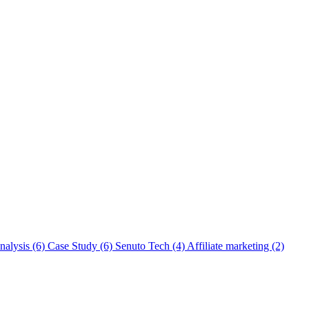
nalysis
(6)
Case Study
(6)
Senuto Tech
(4)
Affiliate marketing
(2)