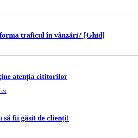
sforma traficul în vânzări? [Ghid]
ne atenția cititorilor
2024
ă fii găsit de clienți!