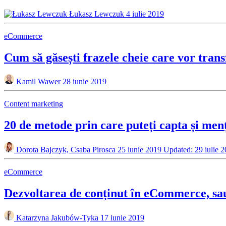
Łukasz Lewczuk
4 iulie 2019
eCommerce
Cum să găsești frazele cheie care vor tran
Kamil Wawer
28 iunie 2019
Content marketing
20 de metode prin care puteți capta și menți
Dorota Bajczyk, Csaba Pirosca
25 iunie 2019
Updated: 29 iulie 
eCommerce
Dezvoltarea de conținut în eCommerce, sau s
Katarzyna Jakubów-Tyka
17 iunie 2019