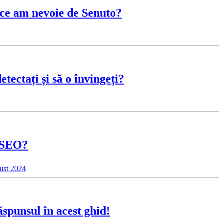
 ce am nevoie de Senuto?
tectați și să o învingeți?
r SEO?
ust 2024
spunsul în acest ghid!