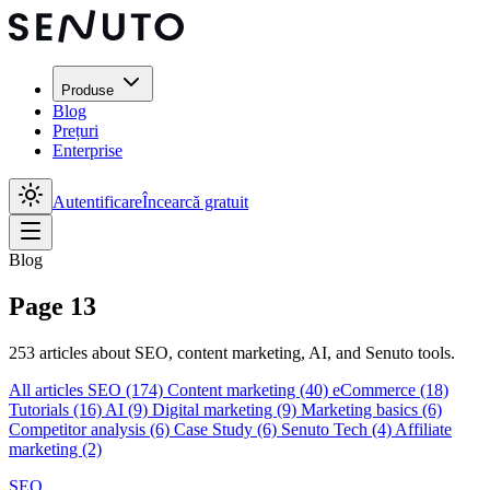
Produse
Blog
Prețuri
Enterprise
Autentificare
Încearcă gratuit
Blog
Page 13
253 articles about SEO, content marketing, AI, and Senuto tools.
All articles
SEO
(174)
Content marketing
(40)
eCommerce
(18)
Tutorials
(16)
AI
(9)
Digital marketing
(9)
Marketing basics
(6)
Competitor analysis
(6)
Case Study
(6)
Senuto Tech
(4)
Affiliate
marketing
(2)
SEO