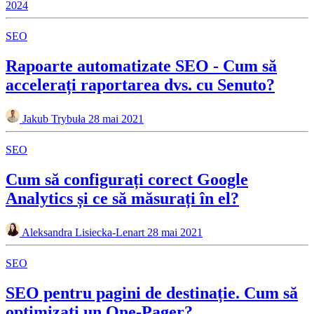
2024
SEO
Rapoarte automatizate SEO - Cum să
accelerați raportarea dvs. cu Senuto?
Jakub Trybuła
28 mai 2021
SEO
Cum să configurați corect Google
Analytics și ce să măsurați în el?
Aleksandra Lisiecka-Lenart
28 mai 2021
SEO
SEO pentru pagini de destinație. Cum să
optimizați un One-Pager?