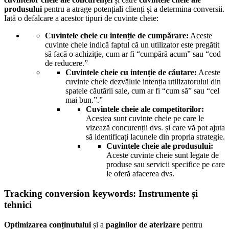
produsului
pentru a atrage potențiali clienți și a determina conversii.
Iată o defalcare a acestor tipuri de cuvinte cheie:
Cuvintele cheie cu intenție de cumpărare:
Aceste
cuvinte cheie indică faptul că un utilizator este pregătit
să facă o achiziție, cum ar fi “cumpără acum” sau “cod
de reducere.”
Cuvintele cheie cu intenție de căutare:
Aceste
cuvinte cheie dezvăluie intenția utilizatorului din
spatele căutării sale, cum ar fi “cum să” sau “cel
mai bun.”.”
Cuvintele cheie ale competitorilor:
Acestea sunt cuvinte cheie pe care le
vizează concurenții dvs. și care vă pot ajuta
să identificați lacunele din propria strategie.
Cuvintele cheie ale produsului:
Aceste cuvinte cheie sunt legate de
produse sau servicii specifice pe care
le oferă afacerea dvs.
Tracking conversion keywords: Instrumente și
tehnici
Optimizarea conținutului
și a
paginilor de aterizare
pentru