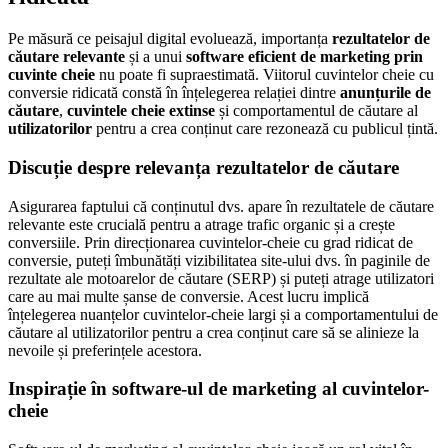
Pe măsură ce peisajul digital evoluează, importanța
rezultatelor de
căutare relevante
și a unui
software eficient de marketing prin
cuvinte cheie
nu poate fi supraestimată. Viitorul cuvintelor cheie cu
conversie ridicată constă în înțelegerea relației dintre
anunțurile de
căutare
,
cuvintele cheie extinse
și comportamentul de căutare al
utilizatorilor
pentru a crea conținut care rezonează cu publicul țintă.
Discuție despre relevanța rezultatelor de căutare
Asigurarea faptului că conținutul dvs. apare în rezultatele de căutare
relevante este crucială pentru a atrage trafic organic și a crește
conversiile. Prin direcționarea cuvintelor-cheie cu grad ridicat de
conversie, puteți îmbunătăți vizibilitatea site-ului dvs. în paginile de
rezultate ale motoarelor de căutare (SERP) și puteți atrage utilizatori
care au mai multe șanse de conversie. Acest lucru implică
înțelegerea nuanțelor cuvintelor-cheie largi și a comportamentului de
căutare al utilizatorilor pentru a crea conținut care să se alinieze la
nevoile și preferințele acestora.
Inspirație în software-ul de marketing al cuvintelor-
cheie