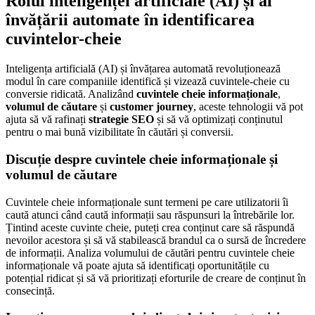
Rolul inteligenței artificiale (AI) și al
învățării automate în identificarea
cuvintelor-cheie
Inteligența artificială (AI) și învățarea automată revoluționează
modul în care companiile identifică și vizează cuvintele-cheie cu
conversie ridicată. Analizând
cuvintele cheie informaționale
,
volumul de căutare
și
customer journey
, aceste tehnologii vă pot
ajuta să vă rafinați
strategie SEO
și să vă optimizați conținutul
pentru o mai bună vizibilitate în căutări și conversii.
Discuție despre cuvintele cheie informaționale și
volumul de căutare
Cuvintele cheie informaționale sunt termeni pe care utilizatorii îi
caută atunci când caută informații sau răspunsuri la întrebările lor.
Țintind aceste cuvinte cheie, puteți crea conținut care să răspundă
nevoilor acestora și să vă stabilească brandul ca o sursă de încredere
de informații. Analiza volumului de căutări pentru cuvintele cheie
informaționale vă poate ajuta să identificați oportunitățile cu
potențial ridicat și să vă prioritizați eforturile de creare de conținut în
consecință.