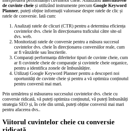
interpretarea performanței cuvintelor cheie. Analizând
alternativele
de cuvinte cheie
și utilizând instrumente precum
Google Keyword
Planner
, puteți obține informații valoroase despre ratele de clic și
ratele de conversie. Iată cum:
Analizați ratele de clicuri (CTR) pentru a determina eficiența
cuvintelor dvs. cheie în direcționarea traficului către site-ul
dvs. web.
Monitorizați ratele de conversie pentru a măsura succesul
cuvintelor dvs. cheie în direcționarea conversiilor reale, cum
ar fi vânzările sau înscrierile.
Comparați performanța diferitelor tipuri de cuvinte cheie, cum
ar fi cuvintele cheie de comparație și cuvintele cheie organice,
pentru a identifica zonele de îmbunătățire.
Utilizați Google Keyword Planner pentru a descoperi noi
oportunități de cuvinte cheie și pentru a vă optimiza conținutul
pentru conversii mai mari.
Prin urmărirea și măsurarea succesului cuvintelor dvs. cheie cu
conversie ridicată, vă puteți optimiza conținutul, vă puteți îmbunătăți
strategia SEO și, în cele din urmă, puteți obține conversii mai mari
pentru afacerea dvs..
Viitorul cuvintelor cheie cu conversie
ridicată