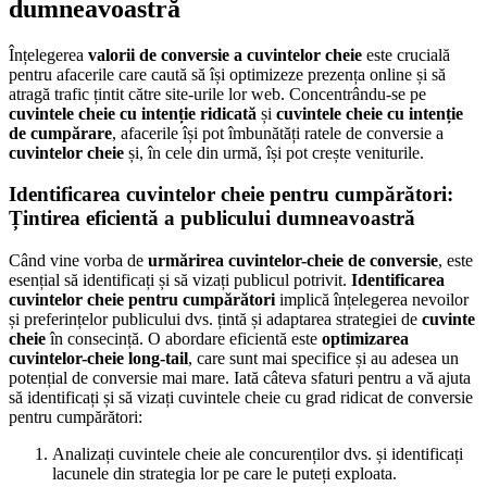
dumneavoastră
Înțelegerea
valorii de conversie a cuvintelor cheie
este crucială
pentru afacerile care caută să își optimizeze prezența online și să
atragă trafic țintit către site-urile lor web. Concentrându-se pe
cuvintele cheie cu intenție ridicată
și
cuvintele cheie cu intenție
de cumpărare
, afacerile își pot îmbunătăți ratele de conversie a
cuvintelor cheie
și, în cele din urmă, își pot crește veniturile.
Identificarea cuvintelor cheie pentru cumpărători:
Țintirea eficientă a publicului dumneavoastră
Când vine vorba de
urmărirea cuvintelor-cheie de conversie
, este
esențial să identificați și să vizați publicul potrivit.
Identificarea
cuvintelor cheie pentru cumpărători
implică înțelegerea nevoilor
și preferințelor publicului dvs. țintă și adaptarea strategiei de
cuvinte
cheie
în consecință. O abordare eficientă este
optimizarea
cuvintelor-cheie long-tail
, care sunt mai specifice și au adesea un
potențial de conversie mai mare. Iată câteva sfaturi pentru a vă ajuta
să identificați și să vizați cuvintele cheie cu grad ridicat de conversie
pentru cumpărători:
Analizați cuvintele cheie ale concurenților dvs. și identificați
lacunele din strategia lor pe care le puteți exploata.