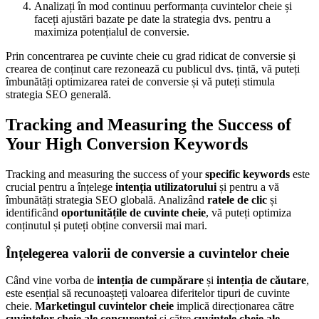
Analizați în mod continuu performanța cuvintelor cheie și
faceți ajustări bazate pe date la strategia dvs. pentru a
maximiza potențialul de conversie.
Prin concentrarea pe cuvinte cheie cu grad ridicat de conversie și
crearea de conținut care rezonează cu publicul dvs. țintă, vă puteți
îmbunătăți optimizarea ratei de conversie și vă puteți stimula
strategia SEO generală.
Tracking and Measuring the Success of
Your High Conversion Keywords
Tracking and measuring the success of your
specific keywords
este
crucial pentru a înțelege
intenția utilizatorului
și pentru a vă
îmbunătăți strategia SEO globală. Analizând
ratele de clic
și
identificând
oportunitățile de cuvinte cheie
, vă puteți optimiza
conținutul și puteți obține conversii mai mari.
Înțelegerea valorii de conversie a cuvintelor cheie
Când vine vorba de
intenția de cumpărare
și
intenția de căutare
,
este esențial să recunoașteți valoarea diferitelor tipuri de cuvinte
cheie.
Marketingul cuvintelor cheie
implică direcționarea către
cuvintelor cheie ale concurenței
și către
cuvintele cheie ale