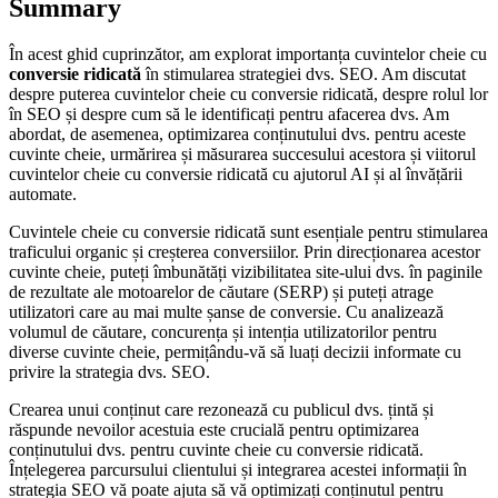
Summary
În acest ghid cuprinzător, am explorat importanța cuvintelor cheie cu
conversie ridicată
în stimularea strategiei dvs. SEO. Am discutat
despre puterea cuvintelor cheie cu conversie ridicată, despre rolul lor
în SEO și despre cum să le identificați pentru afacerea dvs. Am
abordat, de asemenea, optimizarea conținutului dvs. pentru aceste
cuvinte cheie, urmărirea și măsurarea succesului acestora și viitorul
cuvintelor cheie cu conversie ridicată cu ajutorul AI și al învățării
automate.
Cuvintele cheie cu conversie ridicată sunt esențiale pentru stimularea
traficului organic și creșterea conversiilor. Prin direcționarea acestor
cuvinte cheie, puteți îmbunătăți vizibilitatea site-ului dvs. în paginile
de rezultate ale motoarelor de căutare (SERP) și puteți atrage
utilizatori care au mai multe șanse de conversie. Cu analizează
volumul de căutare, concurența și intenția utilizatorilor pentru
diverse cuvinte cheie, permițându-vă să luați decizii informate cu
privire la strategia dvs. SEO.
Crearea unui conținut care rezonează cu publicul dvs. țintă și
răspunde nevoilor acestuia este crucială pentru optimizarea
conținutului dvs. pentru cuvinte cheie cu conversie ridicată.
Înțelegerea parcursului clientului și integrarea acestei informații în
strategia SEO vă poate ajuta să vă optimizați conținutul pentru