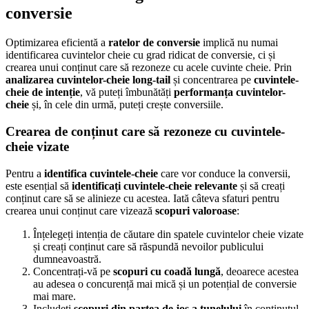
conversie
Optimizarea eficientă a
ratelor de conversie
implică nu numai
identificarea cuvintelor cheie cu grad ridicat de conversie, ci și
crearea unui conținut care să rezoneze cu acele cuvinte cheie. Prin
analizarea cuvintelor-cheie long-tail
și concentrarea pe
cuvintele-
cheie de intenție
, vă puteți îmbunătăți
performanța cuvintelor-
cheie
și, în cele din urmă, puteți crește conversiile.
Crearea de conținut care să rezoneze cu cuvintele-
cheie vizate
Pentru a
identifica cuvintele-cheie
care vor conduce la conversii,
este esențial să
identificați cuvintele-cheie relevante
și să creați
conținut care să se alinieze cu acestea. Iată câteva sfaturi pentru
crearea unui conținut care vizează
scopuri valoroase
:
Înțelegeți intenția de căutare din spatele cuvintelor cheie vizate
și creați conținut care să răspundă nevoilor publicului
dumneavoastră.
Concentrați-vă pe
scopuri cu coadă lungă
, deoarece acestea
au adesea o concurență mai mică și un potențial de conversie
mai mare.
Includeți
scopuri din partea de jos a tunelului
în conținutul