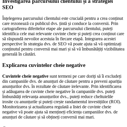
Investigarea parcursului clientului și a strategiei
SEO
Înțelegerea parcursului clientului este crucială pentru a crea conținut
care rezonează cu publicul dvs. țintă și conduce la conversii. Prin
cartografierea diferitelor etape ale parcursului clientului, puteți
identifica cele mai relevante cuvinte cheie și puteți crea conținut care
să răspundă nevoilor acestuia în fiecare etapă. Integrarea acestei
perspective în strategia dvs. de SEO vă poate ajuta să vă optimizați
conținutul pentru conversii mai mari și să vă îmbunătățiți vizibilitatea
generală în căutări.
Explicarea cuvintelor cheie negative
Cuvintele cheie negative
sunt termeni pe care doriți să îi excludeți
din campaniile dvs. de anunțuri de căutare pentru a preveni apariția
anunțurilor dvs. în rezultate de căutare irelevante. Prin identificarea
și adăugarea de cuvinte cheie negative în campaniile dvs. puteți
îmbunătăți relevanța anunțurilor dvs., puteți reduce cheltuielile
irosite cu anunțurile și puteți crește randamentul investițiilor (ROI).
Monitorizarea și actualizarea regulată a listei de cuvinte cheie
negative vă poate ajuta să mențineți eficiența campaniilor dvs. de
anunțuri de căutare și să obțineți conversii mai mari.