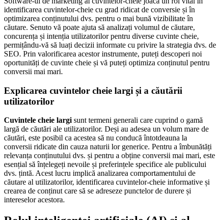
Software-ul de marketing al cuvintelor-cheie joacă un rol vital în
identificarea cuvintelor-cheie cu grad ridicat de conversie și în
optimizarea conținutului dvs. pentru o mai bună vizibilitate în
căutare. Senuto vă poate ajuta să analizați volumul de căutare,
concurența și intenția utilizatorilor pentru diverse cuvinte cheie,
permițându-vă să luați decizii informate cu privire la strategia dvs. de
SEO. Prin valorificarea acestor instrumente, puteți descoperi noi
oportunități de cuvinte cheie și vă puteți optimiza conținutul pentru
conversii mai mari.
Explicarea cuvintelor cheie largi și a căutării
utilizatorilor
Cuvintele cheie largi
sunt termeni generali care cuprind o gamă
largă de căutări ale utilizatorilor. Deși au adesea un volum mare de
căutări, este posibil ca acestea să nu conducă întotdeauna la
conversii ridicate din cauza naturii lor generice. Pentru a îmbunătăți
relevanța conținutului dvs. și pentru a obține conversii mai mari, este
esențial să înțelegeți nevoile și preferințele specifice ale publicului
dvs. țintă. Acest lucru implică analizarea comportamentului de
căutare al utilizatorilor, identificarea cuvintelor-cheie informative și
crearea de conținut care să se adreseze punctelor de durere și
intereselor acestora.