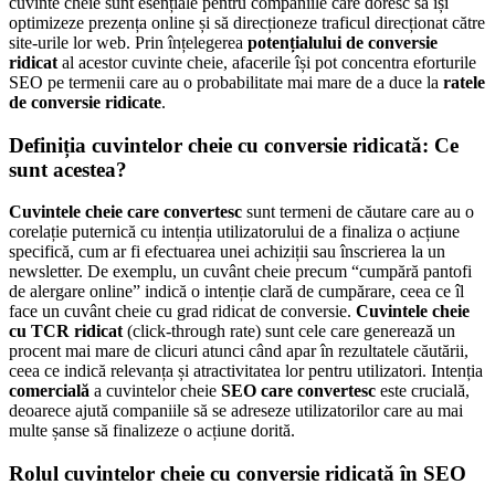
cuvinte cheie sunt esențiale pentru companiile care doresc să își
optimizeze prezența online și să direcționeze traficul direcționat către
site-urile lor web. Prin înțelegerea
potențialului de conversie
ridicat
al acestor cuvinte cheie, afacerile își pot concentra eforturile
SEO pe termenii care au o probabilitate mai mare de a duce la
ratele
de conversie ridicate
.
Definiția cuvintelor cheie cu conversie ridicată: Ce
sunt acestea?
Cuvintele cheie care convertesc
sunt termeni de căutare care au o
corelație puternică cu intenția utilizatorului de a finaliza o acțiune
specifică, cum ar fi efectuarea unei achiziții sau înscrierea la un
newsletter. De exemplu, un cuvânt cheie precum “cumpără pantofi
de alergare online” indică o intenție clară de cumpărare, ceea ce îl
face un cuvânt cheie cu grad ridicat de conversie.
Cuvintele cheie
cu TCR ridicat
(click-through rate) sunt cele care generează un
procent mai mare de clicuri atunci când apar în rezultatele căutării,
ceea ce indică relevanța și atractivitatea lor pentru utilizatori. Intenția
comercială
a cuvintelor cheie
SEO care convertesc
este crucială,
deoarece ajută companiile să se adreseze utilizatorilor care au mai
multe șanse să finalizeze o acțiune dorită.
Rolul cuvintelor cheie cu conversie ridicată în SEO