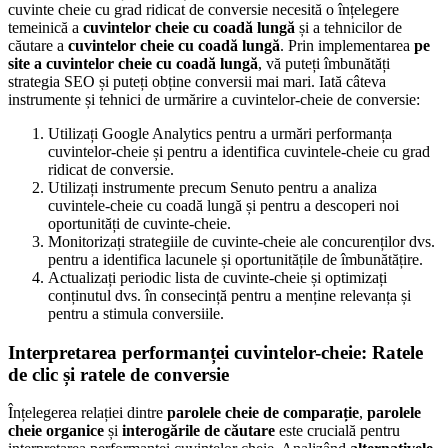
cuvinte cheie cu grad ridicat de conversie necesită o înțelegere
temeinică a
cuvintelor cheie cu coadă lungă
și a tehnicilor de
căutare a
cuvintelor cheie cu coadă lungă
. Prin implementarea
pe
site a cuvintelor cheie cu coadă lungă
, vă puteți îmbunătăți
strategia SEO și puteți obține conversii mai mari. Iată câteva
instrumente și tehnici de urmărire a cuvintelor-cheie de conversie:
Utilizați Google Analytics pentru a urmări performanța
cuvintelor-cheie și pentru a identifica cuvintele-cheie cu grad
ridicat de conversie.
Utilizați instrumente precum Senuto pentru a analiza
cuvintele-cheie cu coadă lungă și pentru a descoperi noi
oportunități de cuvinte-cheie.
Monitorizați strategiile de cuvinte-cheie ale concurenților dvs.
pentru a identifica lacunele și oportunitățile de îmbunătățire.
Actualizați periodic lista de cuvinte-cheie și optimizați
conținutul dvs. în consecință pentru a menține relevanța și
pentru a stimula conversiile.
Interpretarea performanței cuvintelor-cheie: Ratele
de clic și ratele de conversie
Înțelegerea relației dintre
parolele cheie de comparație
,
parolele
cheie organice
și
interogările de căutare
este crucială pentru