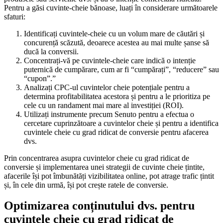
Pentru a găsi cuvinte-cheie bănoase, luați în considerare următoarele
sfaturi:
Identificați cuvintele-cheie cu un volum mare de căutări și
concurență scăzută, deoarece acestea au mai multe șanse să
ducă la conversii.
Concentrați-vă pe cuvintele-cheie care indică o intenție
puternică de cumpărare, cum ar fi “cumpărați”, “reducere” sau
“cupon”.”
Analizați CPC-ul cuvintelor cheie potențiale pentru a
determina profitabilitatea acestora și pentru a le prioritiza pe
cele cu un randament mai mare al investiției (ROI).
Utilizați instrumente precum Senuto pentru a efectua o
cercetare cuprinzătoare a cuvintelor cheie și pentru a identifica
cuvintele cheie cu grad ridicat de conversie pentru afacerea
dvs.
Prin concentrarea asupra cuvintelor cheie cu grad ridicat de
conversie și implementarea unei strategii de cuvinte cheie țintite,
afacerile își pot îmbunătăți vizibilitatea online, pot atrage trafic țintit
și, în cele din urmă, își pot crește ratele de conversie.
Optimizarea conținutului dvs. pentru
cuvintele cheie cu grad ridicat de