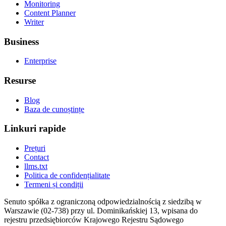
Monitoring
Content Planner
Writer
Business
Enterprise
Resurse
Blog
Baza de cunoștințe
Linkuri rapide
Prețuri
Contact
llms.txt
Politica de confidențialitate
Termeni și condiții
Senuto spółka z ograniczoną odpowiedzialnością z siedzibą w
Warszawie (02-738) przy ul. Dominikańskiej 13, wpisana do
rejestru przedsiębiorców Krajowego Rejestru Sądowego