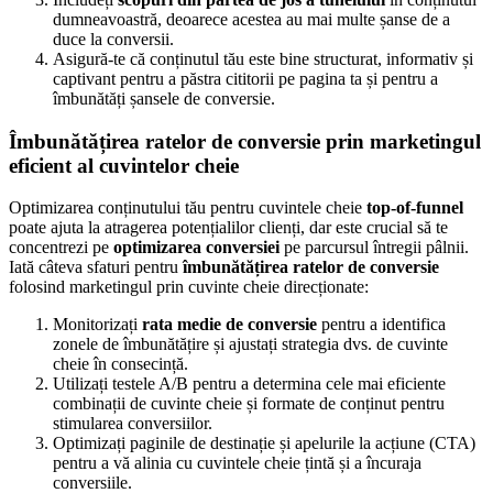
dumneavoastră, deoarece acestea au mai multe șanse de a
duce la conversii.
Asigură-te că conținutul tău este bine structurat, informativ și
captivant pentru a păstra cititorii pe pagina ta și pentru a
îmbunătăți șansele de conversie.
Îmbunătățirea ratelor de conversie prin marketingul
eficient al cuvintelor cheie
Optimizarea conținutului tău pentru cuvintele cheie
top-of-funnel
poate ajuta la atragerea potențialilor clienți, dar este crucial să te
concentrezi pe
optimizarea conversiei
pe parcursul întregii pâlnii.
Iată câteva sfaturi pentru
îmbunătățirea ratelor de conversie
folosind marketingul prin cuvinte cheie direcționate:
Monitorizați
rata medie de conversie
pentru a identifica
zonele de îmbunătățire și ajustați strategia dvs. de cuvinte
cheie în consecință.
Utilizați testele A/B pentru a determina cele mai eficiente
combinații de cuvinte cheie și formate de conținut pentru
stimularea conversiilor.
Optimizați paginile de destinație și apelurile la acțiune (CTA)
pentru a vă alinia cu cuvintele cheie țintă și a încuraja
conversiile.