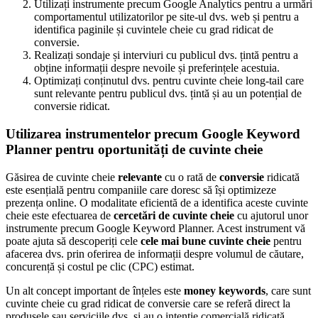
Utilizați instrumente precum Google Analytics pentru a urmări
comportamentul utilizatorilor pe site-ul dvs. web și pentru a
identifica paginile și cuvintele cheie cu grad ridicat de
conversie.
Realizați sondaje și interviuri cu publicul dvs. țintă pentru a
obține informații despre nevoile și preferințele acestuia.
Optimizați conținutul dvs. pentru cuvinte cheie long-tail care
sunt relevante pentru publicul dvs. țintă și au un potențial de
conversie ridicat.
Utilizarea instrumentelor precum Google Keyword
Planner pentru oportunități de cuvinte cheie
Găsirea de cuvinte cheie
relevante
cu o rată de
conversie
ridicată
este esențială pentru companiile care doresc să își optimizeze
prezența online. O modalitate eficientă de a identifica aceste cuvinte
cheie este efectuarea de
cercetări de cuvinte cheie
cu ajutorul unor
instrumente precum Google Keyword Planner. Acest instrument vă
poate ajuta să descoperiți cele
cele mai bune cuvinte cheie
pentru
afacerea dvs. prin oferirea de informații despre volumul de căutare,
concurență și costul pe clic (CPC) estimat.
Un alt concept important de înțeles este
money keywords
, care sunt
cuvinte cheie cu grad ridicat de conversie care se referă direct la
produsele sau serviciile dvs. și au o intenție comercială ridicată.