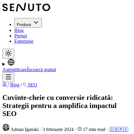
Produse
Blog
Prețuri
Enterprise
Autentificare
Încearcă gratuit
/
Blog
/
SEO
Cuvinte-cheie cu conversie ridicată:
Strategii pentru a amplifica impactul
SEO
Adrian Iganski
·
3 februarie 2024
·
17 min read
·
🇬🇧
🇷🇴