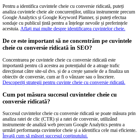
Pentru a identifica cuvintele cheie cu conversie ridicată, puteți
analiza cuvintele cheie ale concurenților, utiliza instrumente precum
Google Analytics și Google Keyword Planner, și puteți efectua
sondaje cu publicul țintă pentru a înțelege nevoile și preferințele
acestuia.
Aflați mai multe despre identificarea cuvintelor cheie.
De ce este important să ne concentrăm pe cuvintele
cheie cu conversie ridicată în SEO?
Concentrarea pe cuvintele cheie cu conversie ridicată este
importantă pentru că acestea au potențialul de a atrage trafic
direcționat către site-ul dvs. și de a crește șansele de a finaliza un
obiectiv de conversie, cum ar fi o vânzare sau o înscriere.
Descoperiți strategii pentru cuvinte cheie cu conversie ridicată.
Cum pot măsura succesul cuvintelor cheie cu
conversie ridicată?
Succesul cuvintelor cheie cu conversie ridicată se poate măsura prin
analiza ratei de clic (CTR) și a ratei de conversie, utilizând
instrumente de analiză web precum Google Analytics pentru a
urmări performanța cuvintelor cheie și a identifica cele mai eficiente.
Învață cum să măsori succesul conținutului.