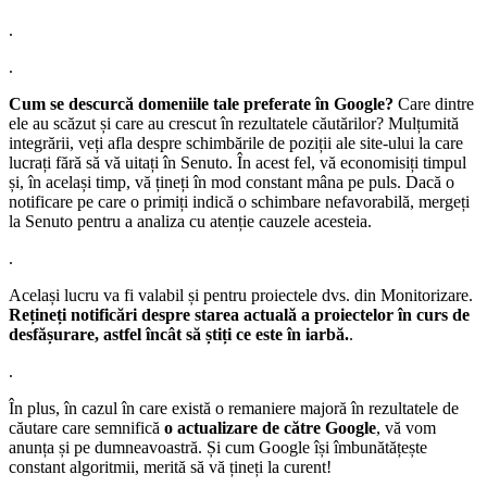
.
.
Cum se descurcă domeniile tale preferate în Google?
Care dintre
ele au scăzut și care au crescut în rezultatele căutărilor? Mulțumită
integrării, veți afla despre schimbările de poziții ale site-ului la care
lucrați fără să vă uitați în Senuto. În acest fel, vă economisiți timpul
și, în același timp, vă țineți în mod constant mâna pe puls. Dacă o
notificare pe care o primiți indică o schimbare nefavorabilă, mergeți
la Senuto pentru a analiza cu atenție cauzele acesteia.
.
Același lucru va fi valabil și pentru proiectele dvs. din Monitorizare.
Rețineți notificări despre starea actuală a proiectelor în curs de
desfășurare, astfel încât să știți ce este în iarbă.
.
.
În plus, în cazul în care există o remaniere majoră în rezultatele de
căutare care semnifică
o actualizare de către Google
, vă vom
anunța și pe dumneavoastră. Și cum Google își îmbunătățește
constant algoritmii, merită să vă țineți la curent!