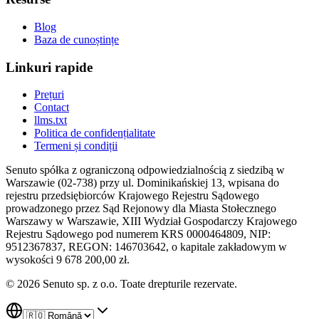
Blog
Baza de cunoștințe
Linkuri rapide
Prețuri
Contact
llms.txt
Politica de confidențialitate
Termeni și condiții
Senuto spółka z ograniczoną odpowiedzialnością z siedzibą w
Warszawie (02-738) przy ul. Dominikańskiej 13, wpisana do
rejestru przedsiębiorców Krajowego Rejestru Sądowego
prowadzonego przez Sąd Rejonowy dla Miasta Stołecznego
Warszawy w Warszawie, XIII Wydział Gospodarczy Krajowego
Rejestru Sądowego pod numerem KRS 0000464809, NIP:
9512367837, REGON: 146703642, o kapitale zakładowym w
wysokości 9 678 200,00 zł.
© 2026 Senuto sp. z o.o. Toate drepturile rezervate.