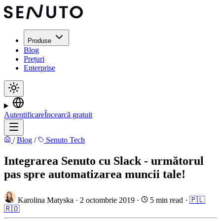
Produse
Blog
Prețuri
Enterprise
Autentificare
Încearcă gratuit
/
Blog
/
Senuto Tech
Integrarea Senuto cu Slack - următorul
pas spre automatizarea muncii tale!
Karolina Matyska
·
2 octombrie 2019
·
5 min read
·
🇵🇱
🇷🇴