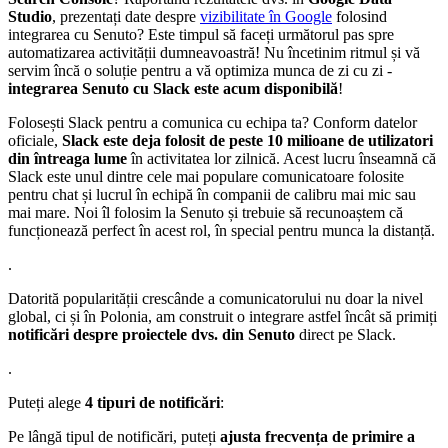
Studio
, prezentați date despre
vizibilitate în Google
folosind
integrarea cu Senuto? Este timpul să faceți următorul pas spre
automatizarea activității dumneavoastră! Nu încetinim ritmul și vă
servim încă o soluție pentru a vă optimiza munca de zi cu zi -
integrarea Senuto cu Slack este acum disponibilă
!
Folosești Slack pentru a comunica cu echipa ta? Conform datelor
oficiale,
Slack este deja folosit de peste 10 milioane de utilizatori
din întreaga lume
în activitatea lor zilnică. Acest lucru înseamnă că
Slack este unul dintre cele mai populare comunicatoare folosite
pentru chat și lucrul în echipă în companii de calibru mai mic sau
mai mare. Noi îl folosim la Senuto și trebuie să recunoaștem că
funcționează perfect în acest rol, în special pentru munca la distanță.
.
Datorită popularității crescânde a comunicatorului nu doar la nivel
global, ci și în Polonia, am construit o integrare astfel încât să primiți
notificări despre proiectele dvs. din Senuto
direct pe Slack.
.
Puteți alege
4 tipuri de notificări
:
Pe lângă tipul de notificări, puteți
ajusta frecvența de primire a