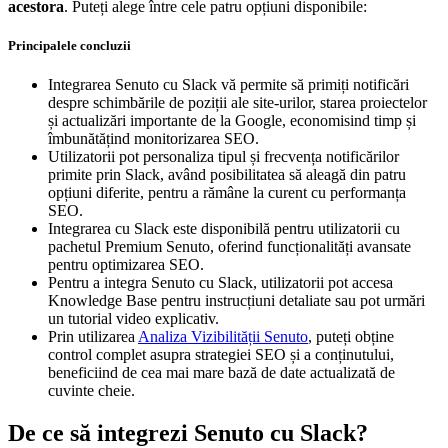
acestora
. Puteți alege între cele patru opțiuni disponibile:
Principalele concluzii
Integrarea Senuto cu Slack vă permite să primiți notificări
despre schimbările de poziții ale site-urilor, starea proiectelor
și actualizări importante de la Google, economisind timp și
îmbunătățind monitorizarea SEO.
Utilizatorii pot personaliza tipul și frecvența notificărilor
primite prin Slack, având posibilitatea să aleagă din patru
opțiuni diferite, pentru a rămâne la curent cu performanța
SEO.
Integrarea cu Slack este disponibilă pentru utilizatorii cu
pachetul Premium Senuto, oferind funcționalități avansate
pentru optimizarea SEO.
Pentru a integra Senuto cu Slack, utilizatorii pot accesa
Knowledge Base pentru instrucțiuni detaliate sau pot urmări
un tutorial video explicativ.
Prin utilizarea
Analiza Vizibilității Senuto
, puteți obține
control complet asupra strategiei SEO și a conținutului,
beneficiind de cea mai mare bază de date actualizată de
cuvinte cheie.
De ce să integrezi Senuto cu Slack?