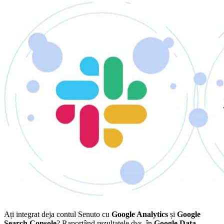
Ați integrat deja contul Senuto cu
Google Analytics
și
Google
Search Console
? Raportând rezultatele dvs. în
Google Data