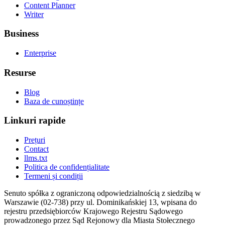
Content Planner
Writer
Business
Enterprise
Resurse
Blog
Baza de cunoștințe
Linkuri rapide
Prețuri
Contact
llms.txt
Politica de confidențialitate
Termeni și condiții
Senuto spółka z ograniczoną odpowiedzialnością z siedzibą w
Warszawie (02-738) przy ul. Dominikańskiej 13, wpisana do
rejestru przedsiębiorców Krajowego Rejestru Sądowego
prowadzonego przez Sąd Rejonowy dla Miasta Stołecznego