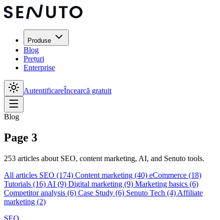
Produse
Blog
Prețuri
Enterprise
Autentificare
Încearcă gratuit
Blog
Page 3
253 articles about SEO, content marketing, AI, and Senuto tools.
All articles
SEO
(174)
Content marketing
(40)
eCommerce
(18)
Tutorials
(16)
AI
(9)
Digital marketing
(9)
Marketing basics
(6)
Competitor analysis
(6)
Case Study
(6)
Senuto Tech
(4)
Affiliate
marketing
(2)
SEO