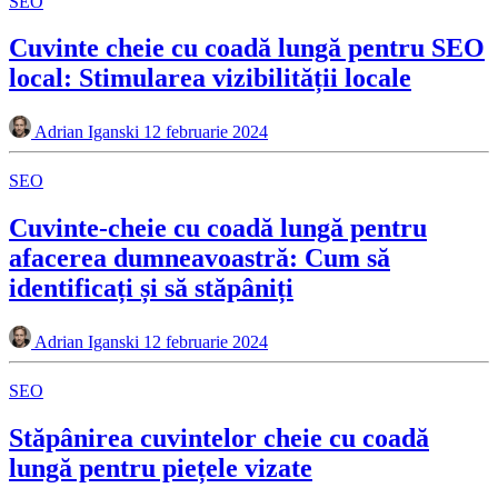
SEO
Cuvinte cheie cu coadă lungă pentru SEO
local: Stimularea vizibilității locale
Adrian Iganski
12 februarie 2024
SEO
Cuvinte-cheie cu coadă lungă pentru
afacerea dumneavoastră: Cum să
identificați și să stăpâniți
Adrian Iganski
12 februarie 2024
SEO
Stăpânirea cuvintelor cheie cu coadă
lungă pentru piețele vizate