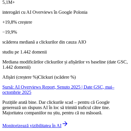
5,1M+
interogări cu AI Overviews în Google Polonia
+19,8% creștere
−19,9%
scăderea mediană a clickurilor din cauza AIO
studiu pe 1.442 domenii
Mediana modificărilor clickurilor și afișărilor vs baseline (date GSC,
1.442 domenii)
Afișări (creștere %)
Clickuri (scădere %)
Sursă: AI Overviews Report, Senuto 2025 | Date GSC, mai–
octombrie 2025
Pozițiile arată bine. Dar clickurile scad – pentru că Google
generează un răspuns AI în loc să trimită traficul către tine.
Majoritatea companiilor nu știu, pentru că nu măsoară.
Monitorizează vizibilitatea în AI