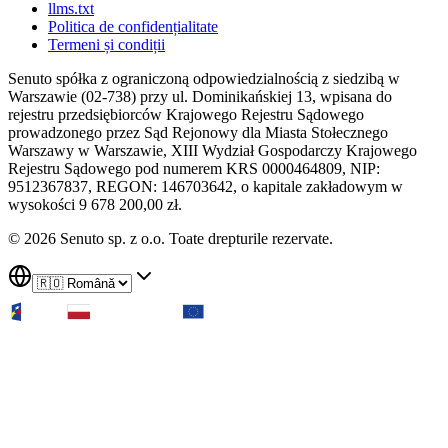
llms.txt
Politica de confidențialitate
Termeni și condiții
Senuto spółka z ograniczoną odpowiedzialnością z siedzibą w
Warszawie (02-738) przy ul. Dominikańskiej 13, wpisana do
rejestru przedsiębiorców Krajowego Rejestru Sądowego
prowadzonego przez Sąd Rejonowy dla Miasta Stołecznego
Warszawy w Warszawie, XIII Wydział Gospodarczy Krajowego
Rejestru Sądowego pod numerem KRS 0000464809, NIP:
9512367837, REGON: 146703642, o kapitale zakładowym w
wysokości 9 678 200,00 zł.
© 2026 Senuto sp. z o.o. Toate drepturile rezervate.